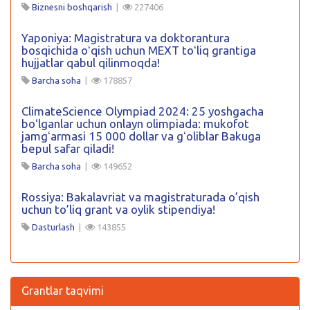
Biznesni boshqarish
|
227406
Yaponiya: Magistratura va doktorantura
bosqichida oʻqish uchun MEXT toʻliq grantiga
hujjatlar qabul qilinmoqda!
Barcha soha
|
178857
ClimateScience Olympiad 2024: 25 yoshgacha
boʻlganlar uchun onlayn olimpiada: mukofot
jamgʻarmasi 15 000 dollar va gʻoliblar Bakuga
bepul safar qiladi!
Barcha soha
|
149652
Rossiya: Bakalavriat va magistraturada o’qish
uchun to’liq grant va oylik stipendiya!
Dasturlash
|
143855
Grantlar taqvimi