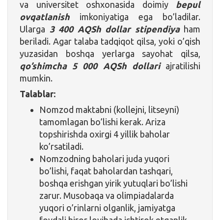
va universitet oshxonasida doimiy
bepul
ovqatlanish
imkoniyatiga ega bo’ladilar.
Ularga
3 400 AQSh dollar stipendiya
ham
beriladi. Agar talaba tadqiqot qilsa, yoki o’qish
yuzasidan boshqa yerlarga sayohat qilsa,
qo’shimcha 5 000 AQSh dollari
ajratilishi
mumkin.
Talablar:
Nomzod maktabni (kollejni, litseyni)
tamomlagan bo’lishi kerak. Ariza
topshirishda oxirgi 4 yillik baholar
ko’rsatiladi.
Nomzodning baholari juda yuqori
bo’lishi, faqat baholardan tashqari,
boshqa erishgan yirik yutuqlari bo’lishi
zarur. Musobaqa va olimpiadalarda
yuqori o’rinlarni olganlik, jamiyatga
foydali biror loyihada ishtirok etganlik