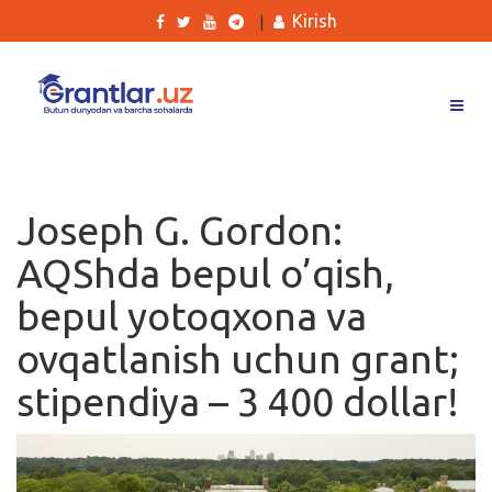
Kirish
|
Grantlar
Tanlovlar
Joseph G. Gordon:
Ishlar
AQShda bepul o’qish,
Kurslar
bepul yotoqxona va
Blog
ovqatlanish uchun grant;
Yana
stipendiya – 3 400 dollar!
Qidirish