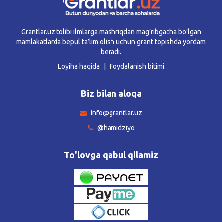
Grantlar.uz tolibi ilmlarga mashriqdan mag’ribgacha bo’lgan
mamlakatlarda bepul ta’lim olish uchun grant topishda yordam
beradi.
Loyiha haqida
Foydalanish bitimi
Biz bilan aloqa
info@grantlar.uz
@hamidziyo
To'lovga qabul qilamiz