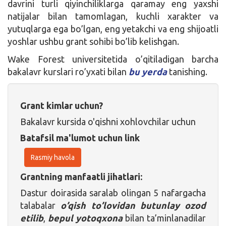
davrini turli qiyinchiliklarga qaramay eng yaxshi
natijalar bilan tamomlagan, kuchli xarakter va
yutuqlarga ega bo’lgan, eng yetakchi va eng shijoatli
yoshlar ushbu grant sohibi bo’lib kelishgan.
Wake Forest universitetida o’qitiladigan barcha
bakalavr kurslari ro’yxati bilan
bu yerda
tanishing.
Grant kimlar uchun?
Bakalavr kursida o'qishni xohlovchilar uchun
Batafsil ma'lumot uchun link
Rasmiy havola
Grantning manfaatli jihatlari:
Dastur doirasida saralab olingan 5 nafargacha
talabalar
o’qish to’lovidan butunlay ozod
etilib
,
bepul yotoqxona
bilan ta’minlanadilar