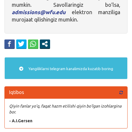
mumkin. Savollaringiz bo’lsa,
admissions@wfu.edu
elektron manziliga
murojaat qilishingiz mumkin.
Yangiliklarni
telegram
kanalimizda kuzatib boring
Iqtibos
Qiyin fanlar yo’q, faqat hazm etilishi qiyin bo’lgan izohlargina
bor.
- A.I.Gersen