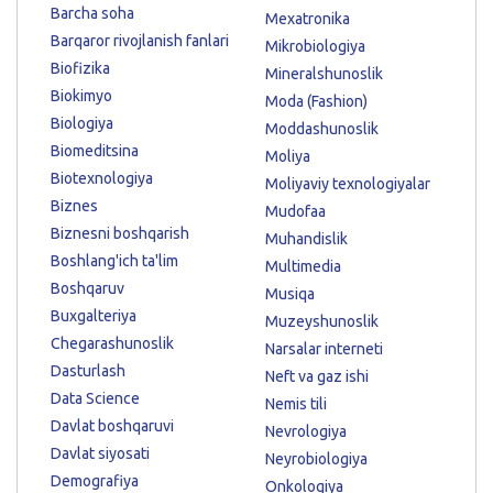
Barcha soha
Mexatronika
Barqaror rivojlanish fanlari
Mikrobiologiya
Biofizika
Mineralshunoslik
Biokimyo
Moda (Fashion)
Biologiya
Moddashunoslik
Biomeditsina
Moliya
Biotexnologiya
Moliyaviy texnologiyalar
Biznes
Mudofaa
Biznesni boshqarish
Muhandislik
Boshlang'ich ta'lim
Multimedia
Boshqaruv
Musiqa
Buxgalteriya
Muzeyshunoslik
Chegarashunoslik
Narsalar interneti
Dasturlash
Neft va gaz ishi
Data Science
Nemis tili
Davlat boshqaruvi
Nevrologiya
Davlat siyosati
Neyrobiologiya
Demografiya
Onkologiya