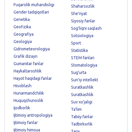
Fuqarolik muhandisligi
Shaharsozlik
Gender tadqiqotlari
She'riyat
Genetika
Siyosiy fanlar
Geofizika
Sog'liqni saqlash
Geografiya
Sotsiologiya
Geologiya
Sport
Gidrometeorologiya
Statistika
Grafik dizayn
STEM fanlari
Gumanitar fanlar
Stomatologiya
Haykaltaroshlik
Sug'urta
Hayot haqidagi fanlar
Sun'iy intellekt
Hisoblash
Suratkashlik
Hunarmandchilik
Suratkashlik
Huquqshunoslik
Suv xo'jaligi
Ijodkorlik
Ta'lim
Ijtimoiy antropologiya
Tabiiy fanlar
Ijtimoiy fanlar
Tadbirkorlik
Ijtimoiy himoya
Tarix