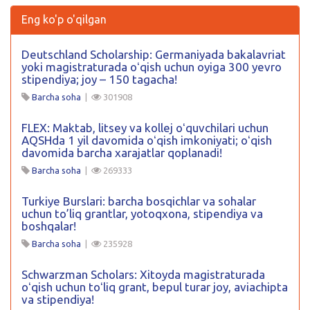
Eng ko'p o'qilgan
Deutschland Scholarship: Germaniyada bakalavriat
yoki magistraturada oʻqish uchun oyiga 300 yevro
stipendiya; joy – 150 tagacha!
Barcha soha
|
301908
FLEX: Maktab, litsey va kollej oʻquvchilari uchun
AQSHda 1 yil davomida oʻqish imkoniyati; oʻqish
davomida barcha xarajatlar qoplanadi!
Barcha soha
|
269333
Turkiye Burslari: barcha bosqichlar va sohalar
uchun to’liq grantlar, yotoqxona, stipendiya va
boshqalar!
Barcha soha
|
235928
Schwarzman Scholars: Xitoyda magistraturada
oʻqish uchun toʻliq grant, bepul turar joy, aviachipta
va stipendiya!