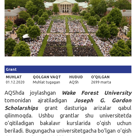
Kirish
Grant
MUHLAT
QOLGAN VAQT
HUDUD
O'QILGAN
01.12.2020
Muhlat tugagan
AQSh
2699 marta
AQShda joylashgan
Wake Forest University
tomonidan ajratiladigan
Joseph G. Gordon
Scholarships
grant dasturiga arizalar qabul
qilinmoqda. Ushbu grantlar shu universitetda
o’qitiladigan bakalavr kurslarida o’qish uchun
beriladi. Bugungacha universitetgacha bo’lgan o’qish