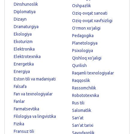
Dinshunoslik
Oshpazlik
Diplomatiya
Oziq-ovqat sanoati
Dizayn
Oziq-ovqat xavfsizligi
Dramaturgiya
Oʻrmon xoʻjaligi
Ekologiya
Pedagogika
Ekoturizm
Planetologiya
Elektronika
Psixologiya
Elektrotexnika
Qishloq xo'jaligi
Energetika
Qurilish
Energiya
Raqamli texnologiyalar
Eston tili va madaniyati
Raqqoslik
Falsafa
Rassomchilik
Fan va texnologiyalar
Robototexnika
Fanlar
Rus tili
Farmatsevtika
Salomatlik
Filologiya va lingvistika
San'at
Fizika
San'at tarixi
Fransuz tili
Savodxonlik