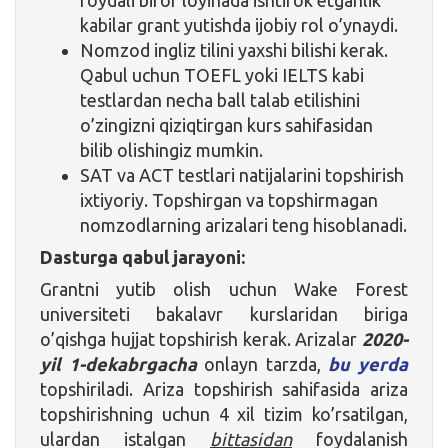
kabilar grant yutishda ijobiy rol o’ynaydi.
Nomzod ingliz tilini yaxshi bilishi kerak.
Qabul uchun TOEFL yoki IELTS kabi
testlardan necha ball talab etilishini
o’zingizni qiziqtirgan kurs sahifasidan
bilib olishingiz mumkin.
SAT va ACT testlari natijalarini topshirish
ixtiyoriy. Topshirgan va topshirmagan
nomzodlarning arizalari teng hisoblanadi.
Dasturga qabul jarayoni:
Grantni yutib olish uchun Wake Forest
universiteti bakalavr kurslaridan biriga
o’qishga hujjat topshirish kerak. Arizalar
2020-
yil 1-dekabrgacha
onlayn tarzda,
bu yerda
topshiriladi. Ariza topshirish sahifasida ariza
topshirishning uchun 4 xil tizim ko’rsatilgan,
ulardan istalgan
bittasidan
foydalanish