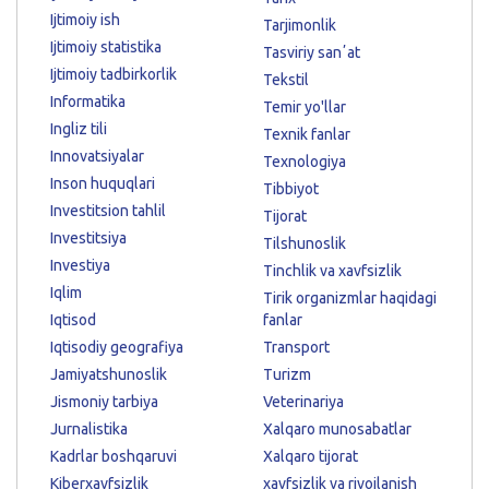
Ijtimoiy ish
Tarjimonlik
Ijtimoiy statistika
Tasviriy sanʼat
Ijtimoiy tadbirkorlik
Tekstil
Informatika
Temir yo'llar
Ingliz tili
Texnik fanlar
Innovatsiyalar
Texnologiya
Inson huquqlari
Tibbiyot
Investitsion tahlil
Tijorat
Investitsiya
Tilshunoslik
Investiya
Tinchlik va xavfsizlik
Iqlim
Tirik organizmlar haqidagi
Iqtisod
fanlar
Iqtisodiy geografiya
Transport
Jamiyatshunoslik
Turizm
Jismoniy tarbiya
Veterinariya
Jurnalistika
Xalqaro munosabatlar
Kadrlar boshqaruvi
Xalqaro tijorat
Kiberxavfsizlik
xavfsizlik va rivojlanish