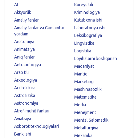
AI
Koreys tili
Aktyorlik
Kriminologiya
Amaliy fanlar
Kutubxona ishi
Amaliy fanlar va Gumanitar
Laboratoriya ishi
yordam
Leksikografiya
Anatomiya
Lingvistika
Animatsiya
Logistika
Aniq fanlar
Loyihalarni boshqarish
Antrapologiya
Madaniyat
Arab tili
Mantiq
Arxeologiya
Marketing
Arxitektura
Mashinasozlik
Astrofizika
Matematika
Astronomiya
Media
Atrof-muhit fanlari
Menejment
Aviatsiya
Mental Salomatlik
Axborot texnologiyalari
Metallurgiya
Bank ishi
Mexanika