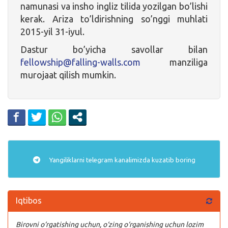
namunasi va insho ingliz tilida yozilgan bo’lishi
kerak. Ariza to’ldirishning so’nggi muhlati
2015-yil 31-iyul.
Dastur bo’yicha savollar bilan
fellowship@falling-walls.com
manziliga
murojaat qilish mumkin.
Yangiliklarni
telegram
kanalimizda kuzatib boring
Iqtibos
Birovni o‘rgatishing uchun, o‘zing o‘rganishing uchun lozim