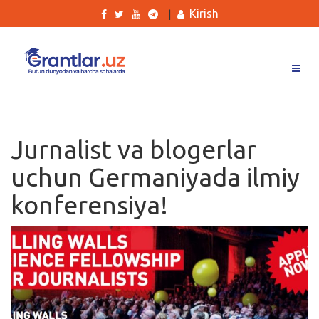
Kirish
|
Grantlar
Tanlovlar
Jurnalist va blogerlar
Ishlar
uchun Germaniyada ilmiy
Kurslar
konferensiya!
Blog
Yana
Qidirish