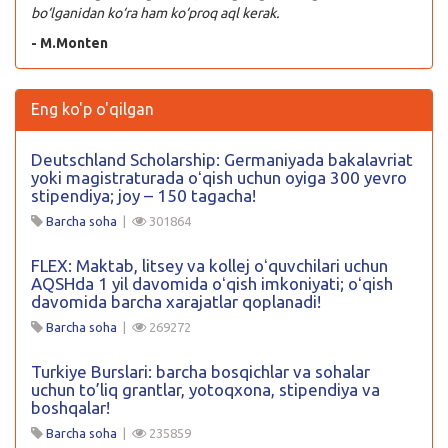
bo‘lganidan ko‘ra ham ko‘proq aql kerak.
- M.Monten
Eng ko'p o'qilgan
Deutschland Scholarship: Germaniyada bakalavriat
yoki magistraturada oʻqish uchun oyiga 300 yevro
stipendiya; joy – 150 tagacha!
Barcha soha
|
301864
FLEX: Maktab, litsey va kollej oʻquvchilari uchun
AQSHda 1 yil davomida oʻqish imkoniyati; oʻqish
davomida barcha xarajatlar qoplanadi!
Barcha soha
|
269272
Turkiye Burslari: barcha bosqichlar va sohalar
uchun to’liq grantlar, yotoqxona, stipendiya va
boshqalar!
Barcha soha
|
235859