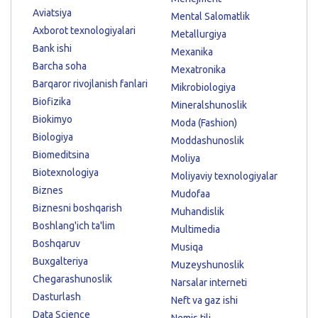
Aviatsiya
Mental Salomatlik
Axborot texnologiyalari
Metallurgiya
Bank ishi
Mexanika
Barcha soha
Mexatronika
Barqaror rivojlanish fanlari
Mikrobiologiya
Biofizika
Mineralshunoslik
Biokimyo
Moda (Fashion)
Biologiya
Moddashunoslik
Biomeditsina
Moliya
Biotexnologiya
Moliyaviy texnologiyalar
Biznes
Mudofaa
Biznesni boshqarish
Muhandislik
Boshlang'ich ta'lim
Multimedia
Boshqaruv
Musiqa
Buxgalteriya
Muzeyshunoslik
Chegarashunoslik
Narsalar interneti
Dasturlash
Neft va gaz ishi
Data Science
Nemis tili