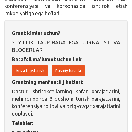
konferensiyasi va korxonasida ishtirok etish
imkoniyatiga ega bo’ladi.
Grant kimlar uchun?
3 YILLIK TAJRIBAGA EGA JURNALIST VA
BLOGERLAR
Batafsil ma'lumot uchun link
Ariza topshirish
Rasmiy havola
Grantning manfaatli jihatlari:
Dastur ishtirokchilarning safar xarajatlarini,
mehmonxonda 3 oqshom turish xarajatlarini,
konferensiya to’lovi va oziq-ovqat xarajatlarini
qoplaydi.
Talablar: