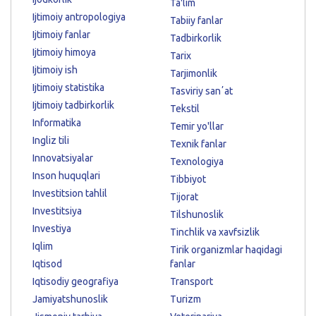
Ta'lim
Ijtimoiy antropologiya
Tabiiy fanlar
Ijtimoiy fanlar
Tadbirkorlik
Ijtimoiy himoya
Tarix
Ijtimoiy ish
Tarjimonlik
Ijtimoiy statistika
Tasviriy sanʼat
Ijtimoiy tadbirkorlik
Tekstil
Informatika
Temir yo'llar
Ingliz tili
Texnik fanlar
Innovatsiyalar
Texnologiya
Inson huquqlari
Tibbiyot
Investitsion tahlil
Tijorat
Investitsiya
Tilshunoslik
Investiya
Tinchlik va xavfsizlik
Iqlim
Tirik organizmlar haqidagi
Iqtisod
fanlar
Iqtisodiy geografiya
Transport
Jamiyatshunoslik
Turizm