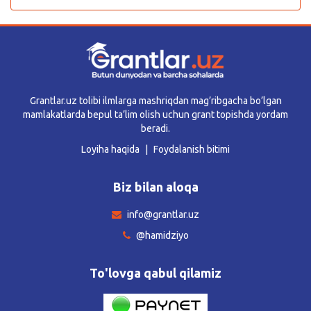
Grantlar.uz tolibi ilmlarga mashriqdan mag’ribgacha bo’lgan
mamlakatlarda bepul ta’lim olish uchun grant topishda yordam
beradi.
Loyiha haqida
Foydalanish bitimi
Biz bilan aloqa
info@grantlar.uz
@hamidziyo
To'lovga qabul qilamiz