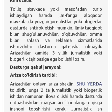
Kim uchun:
To’liq stavkada yoki masofadan turib
ishlaydigan hamda ilm-fanga aloqador
mavzularda yozgan jurnalistlar yoki blogerlar
dasturda ishtirok etishi mumkin. Ilmiy tadqiqot
bilan shug’ullanuvchilar, o’qituvchilar, omma
bilan ishlash va reklama xizmatlarida
ishlovchilar dasturda qatnasha olmaydi.
Arizachilar kamida 3 yillik jurnalistik yoki
blogerlik tajribasiga ega bo’lishi lozim.
Dasturga qabul jarayoni:
Ariza to’ldirish tartibi:
Arizachilar onlayn ariza shaklini
SHU YERDA
to’ldirib, unga 2 ta jurnalistik yoki blogerlik
ishidan namunani ilova qilishi hamda dasturda
qatnashishdan maqsadlari ifodalangan qisqa
inshoni topshirishi kerak. Jurnalistik ish