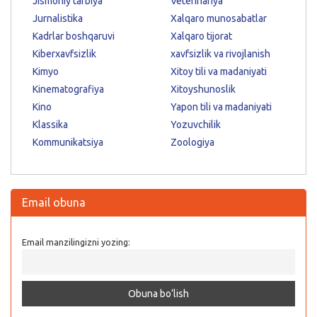
Jismoniy tarbiya
Veterinariya
Jurnalistika
Xalqaro munosabatlar
Kadrlar boshqaruvi
Xalqaro tijorat
Kiberxavfsizlik
xavfsizlik va rivojlanish
Kimyo
Xitoy tili va madaniyati
Kinematografiya
Xitoyshunoslik
Kino
Yapon tili va madaniyati
Klassika
Yozuvchilik
Kommunikatsiya
Zoologiya
Email obuna
Email manzilingizni yozing: