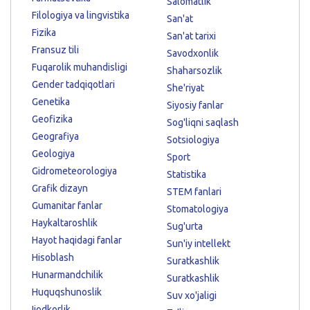
Salomatlik
Filologiya va lingvistika
San'at
Fizika
San'at tarixi
Fransuz tili
Savodxonlik
Fuqarolik muhandisligi
Shaharsozlik
Gender tadqiqotlari
She'riyat
Genetika
Siyosiy fanlar
Geofizika
Sog'liqni saqlash
Geografiya
Sotsiologiya
Geologiya
Sport
Gidrometeorologiya
Statistika
Grafik dizayn
STEM fanlari
Gumanitar fanlar
Stomatologiya
Haykaltaroshlik
Sug'urta
Hayot haqidagi fanlar
Sun'iy intellekt
Hisoblash
Suratkashlik
Hunarmandchilik
Suratkashlik
Huquqshunoslik
Suv xo'jaligi
Ijodkorlik