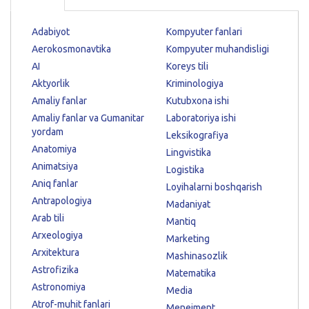
Adabiyot
Kompyuter fanlari
Aerokosmonavtika
Kompyuter muhandisligi
AI
Koreys tili
Aktyorlik
Kriminologiya
Amaliy fanlar
Kutubxona ishi
Amaliy fanlar va Gumanitar
Laboratoriya ishi
yordam
Leksikografiya
Anatomiya
Lingvistika
Animatsiya
Logistika
Aniq fanlar
Loyihalarni boshqarish
Antrapologiya
Madaniyat
Arab tili
Mantiq
Arxeologiya
Marketing
Arxitektura
Mashinasozlik
Astrofizika
Matematika
Astronomiya
Media
Atrof-muhit fanlari
Menejment