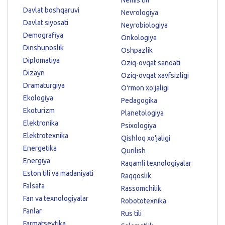
Davlat boshqaruvi
Nevrologiya
Davlat siyosati
Neyrobiologiya
Demografiya
Onkologiya
Dinshunoslik
Oshpazlik
Diplomatiya
Oziq-ovqat sanoati
Dizayn
Oziq-ovqat xavfsizligi
Dramaturgiya
Oʻrmon xoʻjaligi
Ekologiya
Pedagogika
Ekoturizm
Planetologiya
Elektronika
Psixologiya
Elektrotexnika
Qishloq xo'jaligi
Energetika
Qurilish
Energiya
Raqamli texnologiyalar
Eston tili va madaniyati
Raqqoslik
Falsafa
Rassomchilik
Fan va texnologiyalar
Robototexnika
Fanlar
Rus tili
Farmatsevtika