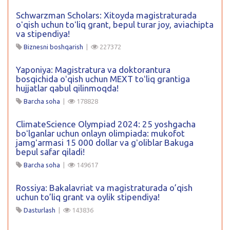
Schwarzman Scholars: Xitoyda magistraturada
oʻqish uchun toʻliq grant, bepul turar joy, aviachipta
va stipendiya!
Biznesni boshqarish
|
227372
Yaponiya: Magistratura va doktorantura
bosqichida oʻqish uchun MEXT toʻliq grantiga
hujjatlar qabul qilinmoqda!
Barcha soha
|
178828
ClimateScience Olympiad 2024: 25 yoshgacha
boʻlganlar uchun onlayn olimpiada: mukofot
jamgʻarmasi 15 000 dollar va gʻoliblar Bakuga
bepul safar qiladi!
Barcha soha
|
149617
Rossiya: Bakalavriat va magistraturada o’qish
uchun to’liq grant va oylik stipendiya!
Dasturlash
|
143836