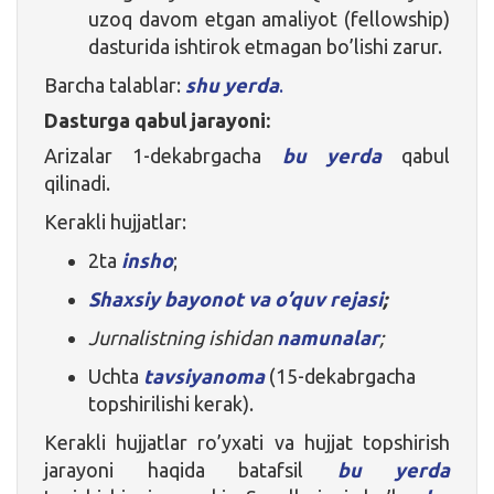
uzoq davom etgan amaliyot (fellowship)
dasturida ishtirok etmagan bo’lishi zarur.
Barcha talablar:
shu yerda
.
Dasturga qabul jarayoni:
Arizalar 1-dekabrgacha
bu yerda
qabul
qilinadi.
Kerakli hujjatlar:
2ta
insho
;
Shaxsiy bayonot va o’quv rejasi
;
Jurnalistning ishidan
namunalar
;
Uchta
tavsiyanoma
(15-dekabrgacha
topshirilishi kerak).
Kerakli hujjatlar ro’yxati va hujjat topshirish
jarayoni haqida batafsil
bu yerda