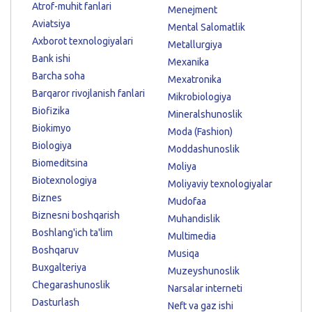
Atrof-muhit fanlari
Menejment
Aviatsiya
Mental Salomatlik
Axborot texnologiyalari
Metallurgiya
Bank ishi
Mexanika
Barcha soha
Mexatronika
Barqaror rivojlanish fanlari
Mikrobiologiya
Biofizika
Mineralshunoslik
Biokimyo
Moda (Fashion)
Biologiya
Moddashunoslik
Biomeditsina
Moliya
Biotexnologiya
Moliyaviy texnologiyalar
Biznes
Mudofaa
Biznesni boshqarish
Muhandislik
Boshlang'ich ta'lim
Multimedia
Boshqaruv
Musiqa
Buxgalteriya
Muzeyshunoslik
Chegarashunoslik
Narsalar interneti
Dasturlash
Neft va gaz ishi