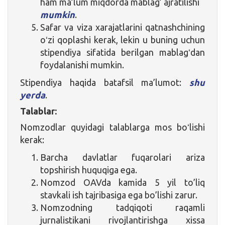
ham ma’lum miqdorda mablag’ ajratilishi
mumkin
.
Safar va viza xarajatlarini qatnashchining
oʻzi qoplashi kerak, lekin u buning uchun
stipendiya sifatida berilgan mablagʻdan
foydalanishi mumkin.
Stipendiya haqida batafsil ma’lumot:
shu
yerda
.
Talablar:
Nomzodlar quyidagi talablarga mos boʻlishi
kerak:
Barcha davlatlar fuqarolari ariza
topshirish huquqiga ega.
Nomzod OAVda kamida 5 yil to’liq
stavkali ish tajribasiga ega bo’lishi zarur.
Nomzodning tadqiqoti raqamli
jurnalistikani rivojlantirishga xissa