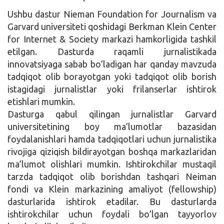
Ushbu dastur Nieman Foundation for Journalism va
Garvard universiteti qoshidagi Berkman Klein Center
for Internet & Society markazi hamkorligida tashkil
etilgan. Dasturda raqamli jurnalistikada
innovatsiyaga sabab bo’ladigan har qanday mavzuda
tadqiqot olib borayotgan yoki tadqiqot olib borish
istagidagi jurnalistlar yoki frilanserlar ishtirok
etishlari mumkin.
Dasturga qabul qilingan jurnalistlar Garvard
universitetining boy ma’lumotlar bazasidan
foydalanishlari hamda tadqiqotlari uchun jurnalistika
rivojiga qiziqish bildirayotgan boshqa markazlaridan
ma’lumot olishlari mumkin. Ishtirokchilar mustaqil
tarzda tadqiqot olib borishdan tashqari Neiman
fondi va Klein markazining amaliyot (fellowship)
dasturlarida ishtirok etadilar. Bu dasturlarda
ishtirokchilar uchun foydali bo’lgan tayyorlov