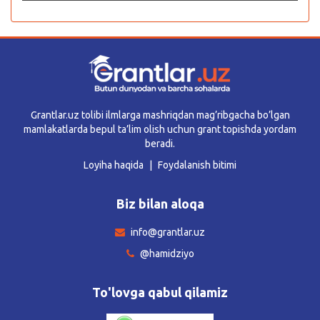
Grantlar.uz tolibi ilmlarga mashriqdan mag’ribgacha bo’lgan
mamlakatlarda bepul ta’lim olish uchun grant topishda yordam
beradi.
Loyiha haqida
Foydalanish bitimi
Biz bilan aloqa
info@grantlar.uz
@hamidziyo
To'lovga qabul qilamiz