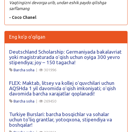
Vaqtingizni devorga urib, undan eshik paydo qilishga
sarflamang
- Coco Chanel
Eng ko'p o'qilgan
Deutschland Scholarship: Germaniyada bakalavriat
yoki magistraturada oʻqish uchun oyiga 300 yevro
stipendiya; joy – 150 tagacha!
Barcha soha
|
301996
FLEX: Maktab, litsey va kollej oʻquvchilari uchun
AQSHda 1 yil davomida oʻqish imkoniyati; oʻqish
davomida barcha xarajatlar qoplanadi!
Barcha soha
|
269450
Turkiye Burslari: barcha bosqichlar va sohalar
uchun to’liq grantlar, yotoqxona, stipendiya va
boshqalar!