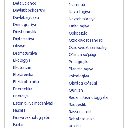
Data Science
Nemis tili
Davlat boshqaruvi
Nevrologiya
Davlat siyosati
Neyrobiologiya
Demografiya
Onkologiya
Dinshunoslik
Oshpazlik
Diplomatiya
Oziq-ovqat sanoati
Dizayn
Oziq-ovqat xavfsizligi
Dramaturgiya
Oʻrmon xoʻjaligi
Ekologiya
Pedagogika
Ekoturizm
Planetologiya
Elektronika
Psixologiya
Elektrotexnika
Qishloq xo'jaligi
Energetika
Qurilish
Energiya
Raqamli texnologiyalar
Eston tili va madaniyati
Raqqoslik
Falsafa
Rassomchilik
Fan va texnologiyalar
Robototexnika
Fanlar
Rus tili