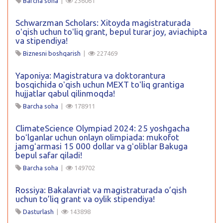
Barcha soha
|
236061
Schwarzman Scholars: Xitoyda magistraturada
oʻqish uchun toʻliq grant, bepul turar joy, aviachipta
va stipendiya!
Biznesni boshqarish
|
227469
Yaponiya: Magistratura va doktorantura
bosqichida oʻqish uchun MEXT toʻliq grantiga
hujjatlar qabul qilinmoqda!
Barcha soha
|
178911
ClimateScience Olympiad 2024: 25 yoshgacha
boʻlganlar uchun onlayn olimpiada: mukofot
jamgʻarmasi 15 000 dollar va gʻoliblar Bakuga
bepul safar qiladi!
Barcha soha
|
149702
Rossiya: Bakalavriat va magistraturada o’qish
uchun to’liq grant va oylik stipendiya!
Dasturlash
|
143898