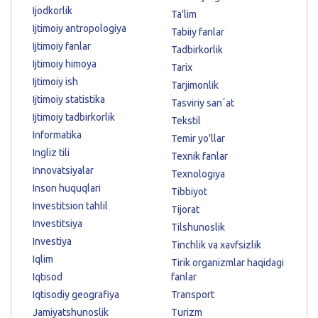
Ijodkorlik
Ta'lim
Ijtimoiy antropologiya
Tabiiy fanlar
Ijtimoiy fanlar
Tadbirkorlik
Ijtimoiy himoya
Tarix
Ijtimoiy ish
Tarjimonlik
Ijtimoiy statistika
Tasviriy sanʼat
Ijtimoiy tadbirkorlik
Tekstil
Informatika
Temir yo'llar
Ingliz tili
Texnik fanlar
Innovatsiyalar
Texnologiya
Inson huquqlari
Tibbiyot
Investitsion tahlil
Tijorat
Investitsiya
Tilshunoslik
Investiya
Tinchlik va xavfsizlik
Iqlim
Tirik organizmlar haqidagi
Iqtisod
fanlar
Iqtisodiy geografiya
Transport
Jamiyatshunoslik
Turizm