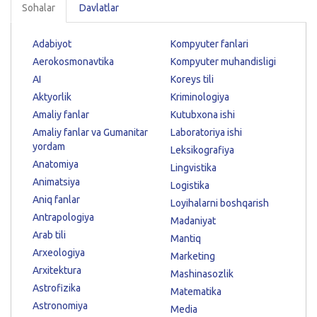
Sohalar
Davlatlar
Adabiyot
Kompyuter fanlari
Aerokosmonavtika
Kompyuter muhandisligi
AI
Koreys tili
Aktyorlik
Kriminologiya
Amaliy fanlar
Kutubxona ishi
Amaliy fanlar va Gumanitar
Laboratoriya ishi
yordam
Leksikografiya
Anatomiya
Lingvistika
Animatsiya
Logistika
Aniq fanlar
Loyihalarni boshqarish
Antrapologiya
Madaniyat
Arab tili
Mantiq
Arxeologiya
Marketing
Arxitektura
Mashinasozlik
Astrofizika
Matematika
Astronomiya
Media