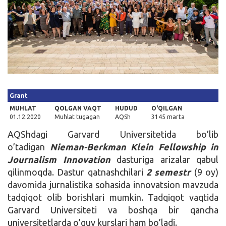
Kirish
Grant
MUHLAT
QOLGAN VAQT
HUDUD
O'QILGAN
01.12.2020
Muhlat tugagan
AQSh
3145 marta
AQShdagi Garvard Universitetida bo’lib
o’tadigan
Nieman-Berkman Klein Fellowship in
Journalism Innovation
dasturiga arizalar qabul
qilinmoqda. Dastur qatnashchilari
2 semestr
(9 oy)
davomida jurnalistika sohasida innovatsion mavzuda
tadqiqot olib borishlari mumkin. Tadqiqot vaqtida
Garvard Universiteti va boshqa bir qancha
universitetlarda o’quv kurslari ham bo’ladi.