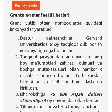
Rasmiy havola
Grantning manfaatli jihatlari:
Grant yutib olgan nomzodlarga quyidagi
imkonyatlar yaratiladi:
Dastur qatnashchilari Garvard
Universitetida
9 oy
tadqiqot olib borish
imkoniyatiga ega boʻladilar.
Tadqiqot jarayonida ular universitetning
boy ma’lumotlari zahirasi, olimlari va
boshqa mutaxassislari bilan hamkorlik
qilishlari mumkin boʻladi. Turli kurslar,
treninglar va tadbirlar ham dasturga
kiritilgan.
Ishtirokchiga
75 000 AQSh dollari
stipendiya
9 oy davomida to’lab beriladi.
Tibbiy xizmatlar va bola tarbiyasi uchun