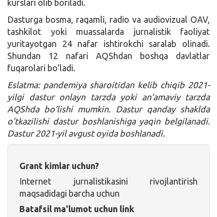
kurslari olib boriladi.
Dasturga bosma, raqamli, radio va audiovizual OAV,
tashkilot yoki muassalarda jurnalistik faoliyat
yuritayotgan 24 nafar ishtirokchi saralab olinadi.
Shundan 12 nafari AQShdan boshqa davlatlar
fuqarolari bo’ladi.
Eslatma: pandemiya sharoitidan kelib chiqib 2021-
yilgi dastur onlayn tarzda yoki an’amaviy tarzda
AQShda bo’lishi mumkin. Dastur qanday shaklda
o’tkazilishi dastur boshlanishiga yaqin belgilanadi.
Dastur 2021-yil avgust oyida boshlanadi.
Grant kimlar uchun?
Internet jurnalistikasini rivojlantirish
maqsadidagi barcha uchun
Batafsil ma'lumot uchun link