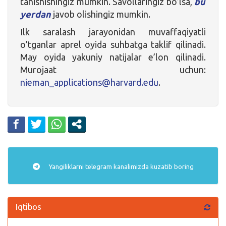
tanishishingiz mumkin. Savollaringiz bo’lsa,
bu
yerdan
javob olishingiz mumkin.
Ilk saralash jarayonidan muvaffaqiyatli
o’tganlar aprel oyida suhbatga taklif qilinadi.
May oyida yakuniy natijalar e’lon qilinadi.
Murojaat uchun:
nieman_applications@harvard.edu
.
Yangiliklarni
telegram
kanalimizda kuzatib boring
Iqtibos