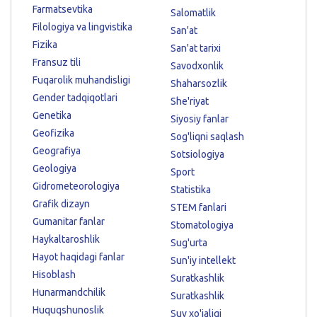
Farmatsevtika
Salomatlik
Filologiya va lingvistika
San'at
Fizika
San'at tarixi
Fransuz tili
Savodxonlik
Fuqarolik muhandisligi
Shaharsozlik
Gender tadqiqotlari
She'riyat
Genetika
Siyosiy fanlar
Geofizika
Sog'liqni saqlash
Geografiya
Sotsiologiya
Geologiya
Sport
Gidrometeorologiya
Statistika
Grafik dizayn
STEM fanlari
Gumanitar fanlar
Stomatologiya
Haykaltaroshlik
Sug'urta
Hayot haqidagi fanlar
Sun'iy intellekt
Hisoblash
Suratkashlik
Hunarmandchilik
Suratkashlik
Huquqshunoslik
Suv xo'jaligi