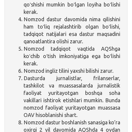
qoʻshishi mumkin boʻlgan loyiha boʻlishi
kerak.
Nomzod dastur davomida nima qilishini
ham toʻliq rejalashtirib olgan boʻlishi,
tadqiqot natijalari esa dastur maqsadini
qanoatlantira olishi zarur.
Nomzod tadqiqot vaqtida AQShga
koʻchib oʻtish imkoniyatiga ega boʻlishi
kerak.
Nomzod ingliz tilini yaxshi bilishi zarur.
Dasturda jurnalistlar, frilanserlar,
tashkilot va muassasalarda jurnalistik
faoliyat yuritayotgan boshqa soha
vakillari ishtirok etishlari mumkin. Bunda
nomzod faoliyat yuritayotgan muassasa
OAV hisoblanishi shart.
Nomzod dastur boshlanish sanasiga ko’ra
oxirgi 2 yil davomida AQShda 4 oydan