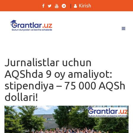
Kirish
|
Grantlar
Tanlovlar
Jurnalistlar uchun
Ishlar
AQShda 9 oy amaliyot:
Kurslar
stipendiya – 75 000 AQSh
Blog
dollari!
Yana
Qidirish