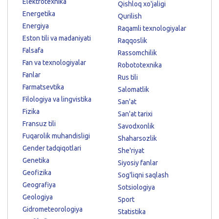
Elektrotexnika
Qishloq xo'jaligi
Energetika
Qurilish
Energiya
Raqamli texnologiyalar
Eston tili va madaniyati
Raqqoslik
Falsafa
Rassomchilik
Fan va texnologiyalar
Robototexnika
Fanlar
Rus tili
Farmatsevtika
Salomatlik
Filologiya va lingvistika
San'at
Fizika
San'at tarixi
Fransuz tili
Savodxonlik
Fuqarolik muhandisligi
Shaharsozlik
Gender tadqiqotlari
She'riyat
Genetika
Siyosiy fanlar
Geofizika
Sog'liqni saqlash
Geografiya
Sotsiologiya
Geologiya
Sport
Gidrometeorologiya
Statistika