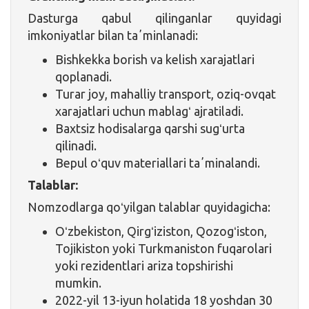
Dasturga qabul qilinganlar quyidagi
imkoniyatlar bilan taʼminlanadi:
Bishkekka borish va kelish xarajatlari
qoplanadi.
Turar joy, mahalliy transport, oziq-ovqat
xarajatlari uchun mablagʻ ajratiladi.
Baxtsiz hodisalarga qarshi sugʻurta
qilinadi.
Bepul oʻquv materiallari taʼminalandi.
Talablar:
Nomzodlarga qoʻyilgan talablar quyidagicha:
Oʻzbekiston, Qirgʻiziston, Qozogʻiston,
Tojikiston yoki Turkmaniston fuqarolari
yoki rezidentlari ariza topshirishi
mumkin.
2022-yil 13-iyun holatida 18 yoshdan 30