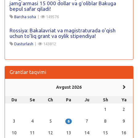
jamgʻarmasi 15 000 dollar va gʻoliblar Bakuga
bepul safar qiladi!
Barcha soha
|
149576
Rossiya: Bakalavriat va magistraturada o’qish
uchun to’liq grant va oylik stipendiya!
Dasturlash
|
143812
Grantlar taqvimi
Avgust 2026
Du
Se
Ch
Pa
Ju
Sh
Ya
1
2
3
4
5
7
8
9
6
10
11
12
13
14
15
16