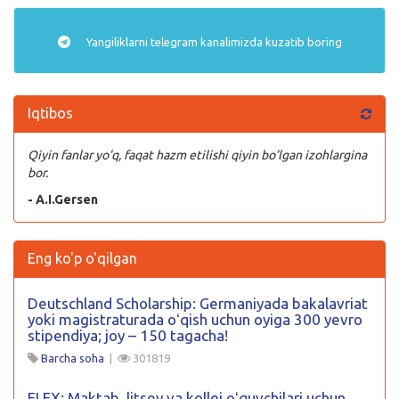
Yangiliklarni
telegram
kanalimizda kuzatib boring
Iqtibos
Qiyin fanlar yo’q, faqat hazm etilishi qiyin bo’lgan izohlargina
bor.
- A.I.Gersen
Eng ko'p o'qilgan
Deutschland Scholarship: Germaniyada bakalavriat
yoki magistraturada oʻqish uchun oyiga 300 yevro
stipendiya; joy – 150 tagacha!
Barcha soha
|
301819
FLEX: Maktab, litsey va kollej oʻquvchilari uchun