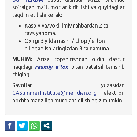
soʻralgan maʼlumotlar kiritilishi va quyidagilar
taqdim etilishi kerak:
Kasbiy va/yoki ilmiy rahbardan 2 ta
tavsiyanoma.
Oxirgi 3 yilda nashr / chop / eʼlon
qilingan ishlaringizdan 3 ta namuna.
MUHIM:
Ariza topshirishdan oldin dastur
haqidagi
rasmiy eʼlon
bilan batafsil tanishib
chiqing.
Savollar yuzasidan
CASummerInstitute@meridian.org
elektron
pochta manziliga murojaat qilishingiz mumkin.