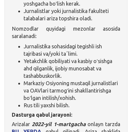
yoshgacha boʻlish kerak.
Jurnalistlar yoki jurnalistika fakulteti
talabalari ariza topshira oladi.
Nomzodlar quyidagi mezonlar asosida
saralanadi:
Jurnalistika sohasidagi tegishli ish
tajribasi va/yoki taʼlimi.
Yetakchlik qobiliyati va kasbiy oʻsishga
ahd qilganlik, ijobiy munosabat va
tashabbuskorlik.
Markaziy Osiyoning mustaqil jurnalistlari
va OAVlari tarmogʻini shakllantirishga
boʻlgan intilish/xohish.
Rus tili yaxshi bilish.
Dasturga qabul jarayoni:
Arizalar
2022-yil 1-martgacha
onlayn tarzda
BU YERDA
qabul qilinadi. Ariza shaklida