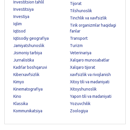
Investitsion tahlil
Tijorat
Investitsiya
Tilshunoslik
Investiya
Tinchlik va xavfsizlik
Iqlim
Tirik organizmlar haqidagi
Iqtisod
fanlar
Iqtisodiy geografiya
Transport
Jamiyatshunoslik
Turizm
Jismoniy tarbiya
Veterinariya
Jurnalistika
Xalqaro munosabatlar
Kadrlar boshqaruvi
Xalqaro tijorat
Kiberxavfsizlik
xavfsizlik va rivojlanish
Kimyo
Xitoy tili va madaniyati
Kinematografiya
Xitoyshunoslik
Kino
Yapon tili va madaniyati
Klassika
Yozuvchilik
Kommunikatsiya
Zoologiya