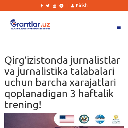
Kirish
|
Grantlar
Tanlovlar
Qirgʻizistonda jurnalistlar
Ishlar
va jurnalistika talabalari
Kurslar
uchun barcha xarajatlari
Blog
qoplanadigan 3 haftalik
Yana
trening!
Qidirish