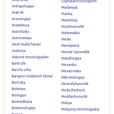
Loyihalarni boshqarish
Antrapologiya
Madaniyat
Arab tili
Mantiq
Arxeologiya
Marketing
Arxitektura
Mashinasozlik
Astrofizika
Matematika
Astronomiya
Media
Atrof-muhit fanlari
Menejment
Aviatsiya
Mental Salomatlik
Axborot texnologiyalari
Metallurgiya
Bank ishi
Mexanika
Barcha soha
Mexatronika
Barqaror rivojlanish fanlari
Mikrobiologiya
Biofizika
Mineralshunoslik
Biokimyo
Moda (Fashion)
Biologiya
Moddashunoslik
Biomeditsina
Moliya
Biotexnologiya
Moliyaviy texnologiyalar