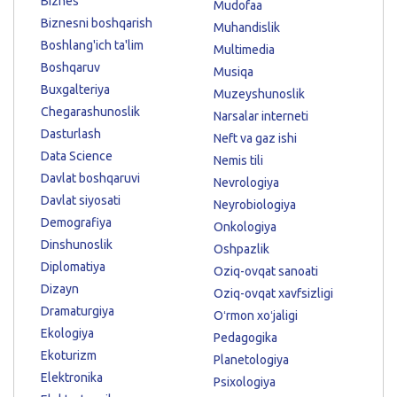
Biznes
Mudofaa
Biznesni boshqarish
Muhandislik
Boshlang'ich ta'lim
Multimedia
Boshqaruv
Musiqa
Buxgalteriya
Muzeyshunoslik
Chegarashunoslik
Narsalar interneti
Dasturlash
Neft va gaz ishi
Data Science
Nemis tili
Davlat boshqaruvi
Nevrologiya
Davlat siyosati
Neyrobiologiya
Demografiya
Onkologiya
Dinshunoslik
Oshpazlik
Diplomatiya
Oziq-ovqat sanoati
Dizayn
Oziq-ovqat xavfsizligi
Dramaturgiya
Oʻrmon xoʻjaligi
Ekologiya
Pedagogika
Ekoturizm
Planetologiya
Elektronika
Psixologiya