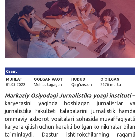
Kirish
Grant
MUHLAT
QOLGAN VAQT
HUDUD
O'QILGAN
01.03.2022
Muhlat tugagan
Qirg'iziston
2676 marta
Markaziy Osiyodagi Jurnalistika yozgi instituti
–
karyerasini yaqinda boshlagan jurnalistlar va
jurnalistika fakulteti talabalarini jurnalistik hamda
ommaviy axborot vositalari sohasida muvaffaqiyatli
karyera qilish uchun kerakli boʻlgan koʻnikmalar bilan
taʼminlaydi. Dastur ishtirokchilarning raqamli