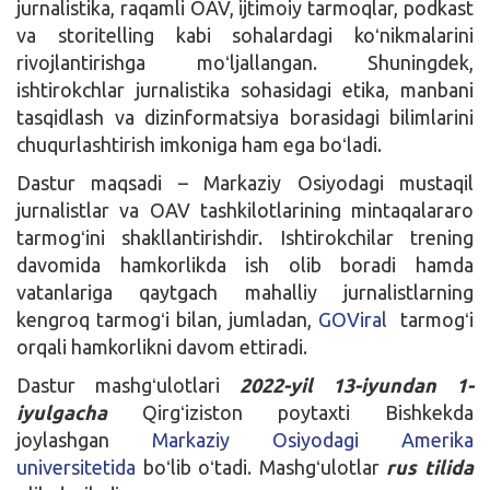
jurnalistika, raqamli OAV, ijtimoiy tarmoqlar, podkast
va storitelling kabi sohalardagi koʻnikmalarini
rivojlantirishga moʻljallangan. Shuningdek,
ishtirokchlar jurnalistika sohasidagi etika, manbani
tasqidlash va dizinformatsiya borasidagi bilimlarini
chuqurlashtirish imkoniga ham ega boʻladi.
Dastur maqsadi – Markaziy Osiyodagi mustaqil
jurnalistlar va OAV tashkilotlarining mintaqalararo
tarmogʻini shakllantirishdir. Ishtirokchilar trening
davomida hamkorlikda ish olib boradi hamda
vatanlariga qaytgach mahalliy jurnalistlarning
kengroq tarmogʻi bilan, jumladan,
GOViral
tarmogʻi
orqali hamkorlikni davom ettiradi.
Dastur mashgʻulotlari
2022-yil 13-iyundan 1-
iyulgacha
Qirgʻiziston poytaxti Bishkekda
joylashgan
Markaziy Osiyodagi Amerika
universitetida
boʻlib oʻtadi. Mashgʻulotlar
rus tilida