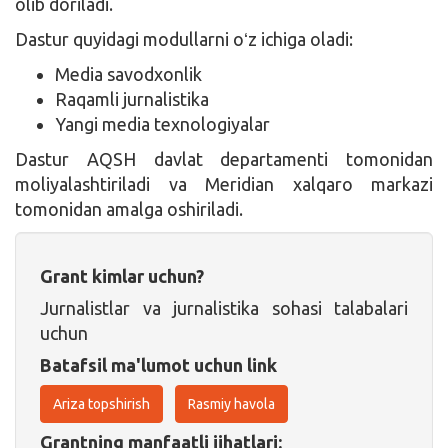
olib doriladi.
Dastur quyidagi modullarni oʻz ichiga oladi:
Media savodxonlik
Raqamli jurnalistika
Yangi media texnologiyalar
Dastur AQSH davlat departamenti tomonidan
moliyalashtiriladi va Meridian xalqaro markazi
tomonidan amalga oshiriladi.
Grant kimlar uchun?
Jurnalistlar va jurnalistika sohasi talabalari
uchun
Batafsil ma'lumot uchun link
Ariza topshirish
Rasmiy havola
Grantning manfaatli jihatlari: