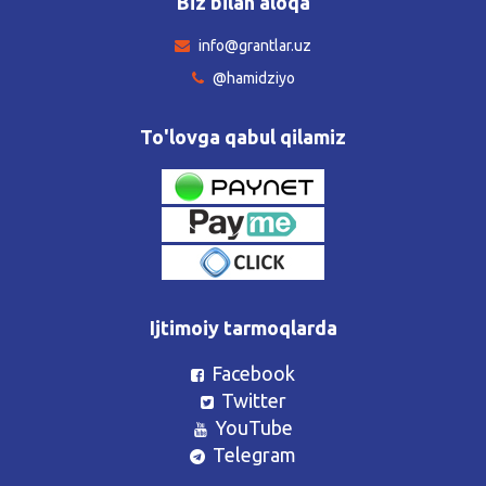
Biz bilan aloqa
info@grantlar.uz
@hamidziyo
To'lovga qabul qilamiz
Ijtimoiy tarmoqlarda
Facebook
Twitter
YouTube
Telegram