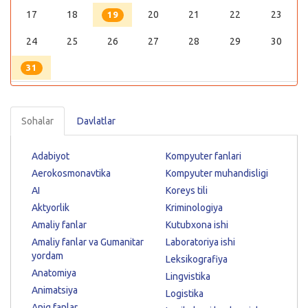
17
18
20
21
22
23
19
24
25
26
27
28
29
30
31
Sohalar
Davlatlar
Adabiyot
Kompyuter fanlari
Aerokosmonavtika
Kompyuter muhandisligi
AI
Koreys tili
Aktyorlik
Kriminologiya
Amaliy fanlar
Kutubxona ishi
Amaliy fanlar va Gumanitar
Laboratoriya ishi
yordam
Leksikografiya
Anatomiya
Lingvistika
Animatsiya
Logistika
Aniq fanlar