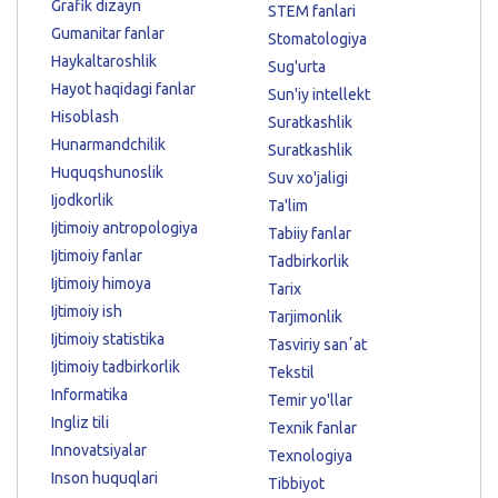
Grafik dizayn
STEM fanlari
Gumanitar fanlar
Stomatologiya
Haykaltaroshlik
Sug'urta
Hayot haqidagi fanlar
Sun'iy intellekt
Hisoblash
Suratkashlik
Hunarmandchilik
Suratkashlik
Huquqshunoslik
Suv xo'jaligi
Ijodkorlik
Ta'lim
Ijtimoiy antropologiya
Tabiiy fanlar
Ijtimoiy fanlar
Tadbirkorlik
Ijtimoiy himoya
Tarix
Ijtimoiy ish
Tarjimonlik
Ijtimoiy statistika
Tasviriy sanʼat
Ijtimoiy tadbirkorlik
Tekstil
Informatika
Temir yo'llar
Ingliz tili
Texnik fanlar
Innovatsiyalar
Texnologiya
Inson huquqlari
Tibbiyot