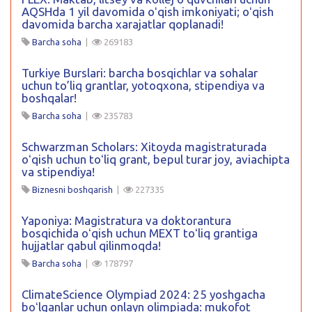
AQSHda 1 yil davomida oʻqish imkoniyati; oʻqish
davomida barcha xarajatlar qoplanadi!
Barcha soha
|
269183
Turkiye Burslari: barcha bosqichlar va sohalar
uchun to’liq grantlar, yotoqxona, stipendiya va
boshqalar!
Barcha soha
|
235783
Schwarzman Scholars: Xitoyda magistraturada
oʻqish uchun toʻliq grant, bepul turar joy, aviachipta
va stipendiya!
Biznesni boshqarish
|
227335
Yaponiya: Magistratura va doktorantura
bosqichida oʻqish uchun MEXT toʻliq grantiga
hujjatlar qabul qilinmoqda!
Barcha soha
|
178797
ClimateScience Olympiad 2024: 25 yoshgacha
boʻlganlar uchun onlayn olimpiada: mukofot