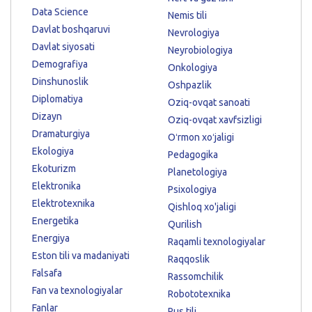
Data Science
Nemis tili
Davlat boshqaruvi
Nevrologiya
Davlat siyosati
Neyrobiologiya
Demografiya
Onkologiya
Dinshunoslik
Oshpazlik
Diplomatiya
Oziq-ovqat sanoati
Dizayn
Oziq-ovqat xavfsizligi
Dramaturgiya
Oʻrmon xoʻjaligi
Ekologiya
Pedagogika
Ekoturizm
Planetologiya
Elektronika
Psixologiya
Elektrotexnika
Qishloq xo'jaligi
Energetika
Qurilish
Energiya
Raqamli texnologiyalar
Eston tili va madaniyati
Raqqoslik
Falsafa
Rassomchilik
Fan va texnologiyalar
Robototexnika
Fanlar
Rus tili