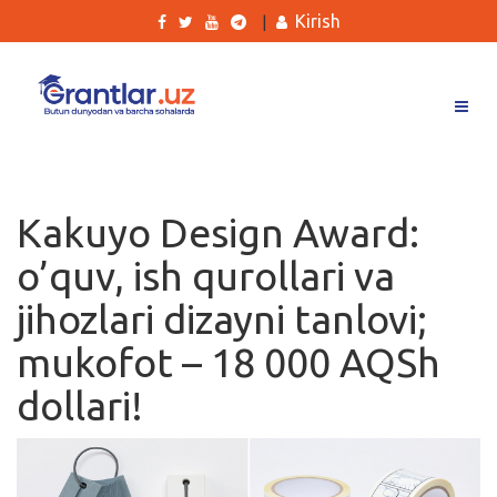
Kirish
|
Grantlar
Tanlovlar
Kakuyo Design Award:
Ishlar
o’quv, ish qurollari va
Kurslar
jihozlari dizayni tanlovi;
Blog
mukofot – 18 000 AQSh
Yana
dollari!
Qidirish