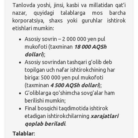
Tanlovda yoshi, jinsi, kasbi va millatidan qat’i
nazar, quyidagi talablarga mos barcha
korporatsiya, shaxs yoki guruhlar ishtirok
etishlari mumkin:
Asosiy sovrin – 2 000 000 yen pul
mukofoti (taxminan
18 000 AQSh
dollari
);
Asosiy sovrindan tashqari g’olib deb
topilgan uch nafar ishtirokchining har
biriga: 500 000 yen pul mukofoti
(taxminan
4 500 AQSh dollari
);
G’oliblarga qo’shimcha sovg’alar ham
berilishi mumkin;
Final bosqichi taqdimotida ishtirok
etadigan ishtirokchilarning
xarajatlari
qoplab
beriladi
.
Talablar: