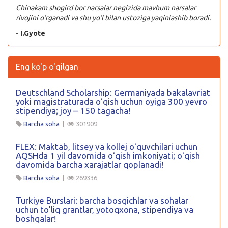
Chinakam shogird bor narsalar negizida mavhum narsalar
rivojini o’rganadi va shu yo’l bilan ustoziga yaqinlashib boradi.
- I.Gyote
Eng ko'p o'qilgan
Deutschland Scholarship: Germaniyada bakalavriat
yoki magistraturada oʻqish uchun oyiga 300 yevro
stipendiya; joy – 150 tagacha!
Barcha soha
|
301909
FLEX: Maktab, litsey va kollej oʻquvchilari uchun
AQSHda 1 yil davomida oʻqish imkoniyati; oʻqish
davomida barcha xarajatlar qoplanadi!
Barcha soha
|
269336
Turkiye Burslari: barcha bosqichlar va sohalar
uchun to’liq grantlar, yotoqxona, stipendiya va
boshqalar!