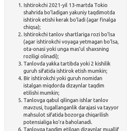
Ishtirokchi 2021-yil 13-martda Tokio
shahrida bo’ladigan yakuniy taqdimotda
ishtirok etishi kerak bo’ladi (agar finalga
chiqsa);
Ishtirokchi tanlov shartlariga rozi bo’lsa
(agar ishtirokchi voyaga yetmagan bo’lsa,
ota-onasi yoki unga mas’ul shaxsning
roziligi olinadi);
Tanlovda yakka tartibda yoki 2 kishilik
guruh sifatida ishtirok etish mumkin;
Bir ishtirokchi yoki guruh nomidan
istalgan miqdorda dizaynlar taqdim
etilishi mumkin;
Tanlovga qabul qilingan ishlar tanlov
mavzusi, tugallanganlik darajasi va tayyor
mahsulot sifatida bozorga chiqarilish
potensialiga ko’ra baholanadi.
Tanlovga taqdim etilgan dizaynlar muallif