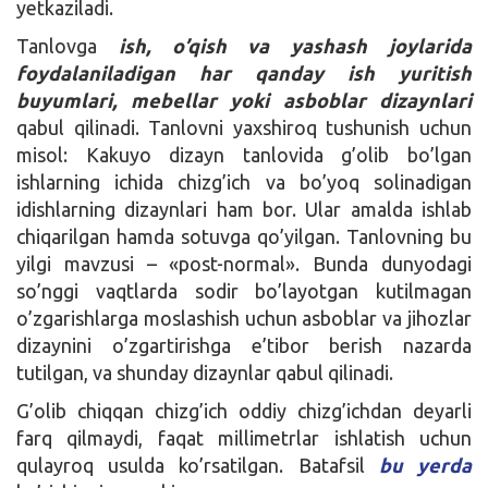
yetkaziladi.
Tanlovga
ish, o’qish va yashash joylarida
foydalaniladigan har qanday ish yuritish
buyumlari, mebellar yoki asboblar dizaynlari
qabul qilinadi. Tanlovni yaxshiroq tushunish uchun
misol: Kakuyo dizayn tanlovida g’olib bo’lgan
ishlarning ichida chizg’ich va bo’yoq solinadigan
idishlarning dizaynlari ham bor. Ular amalda ishlab
chiqarilgan hamda sotuvga qo’yilgan. Tanlovning bu
yilgi mavzusi – «post-normal». Bunda dunyodagi
so’nggi vaqtlarda sodir bo’layotgan kutilmagan
o’zgarishlarga moslashish uchun asboblar va jihozlar
dizaynini o’zgartirishga e’tibor berish nazarda
tutilgan, va shunday dizaynlar qabul qilinadi.
G’olib chiqqan chizg’ich oddiy chizg’ichdan deyarli
farq qilmaydi, faqat millimetrlar ishlatish uchun
qulayroq usulda ko’rsatilgan. Batafsil
bu yerda