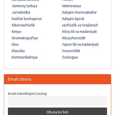
Jismoniy tarbiya
Veterinariya
Jurnalistika
Xalqaro munosabatlar
Kadrlar boshqaruvi
Xalqaro tijorat
Kiberxavfsizlik
xavfsizlik va rivojlanish
Kimyo
Xitoy tili va madaniyati
Kinematografiya
Xitoyshunoslik
Kino
Yapon tili va madaniyati
Klassika
Yozuvchilik
Kommunikatsiya
Zoologiya
Email obuna
Email manzilingizni yozing: