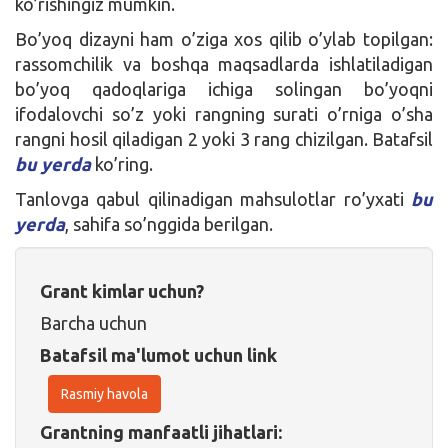
ko’rishingiz mumkin.
Bo’yoq dizayni ham o’ziga xos qilib o’ylab topilgan:
rassomchilik va boshqa maqsadlarda ishlatiladigan
bo’yoq qadoqlariga ichiga solingan bo’yoqni
ifodalovchi so’z yoki rangning surati o’rniga o’sha
rangni hosil qiladigan 2 yoki 3 rang chizilgan. Batafsil
bu yerda
ko’ring.
Tanlovga qabul qilinadigan mahsulotlar ro’yxati
bu
yerda
, sahifa so’nggida berilgan.
Grant kimlar uchun?
Barcha uchun
Batafsil ma'lumot uchun link
Rasmiy havola
Grantning manfaatli jihatlari: