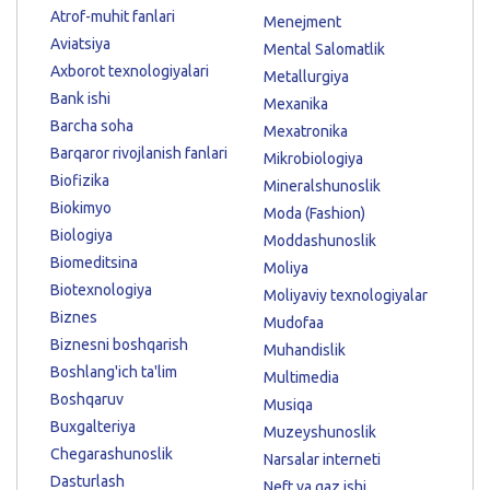
Atrof-muhit fanlari
Menejment
Aviatsiya
Mental Salomatlik
Axborot texnologiyalari
Metallurgiya
Bank ishi
Mexanika
Barcha soha
Mexatronika
Barqaror rivojlanish fanlari
Mikrobiologiya
Biofizika
Mineralshunoslik
Biokimyo
Moda (Fashion)
Biologiya
Moddashunoslik
Biomeditsina
Moliya
Biotexnologiya
Moliyaviy texnologiyalar
Biznes
Mudofaa
Biznesni boshqarish
Muhandislik
Boshlang'ich ta'lim
Multimedia
Boshqaruv
Musiqa
Buxgalteriya
Muzeyshunoslik
Chegarashunoslik
Narsalar interneti
Dasturlash
Neft va gaz ishi