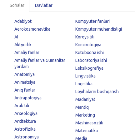
Sohalar
Davlatlar
Adabiyot
Kompyuter fanlari
Aerokosmonavtika
Kompyuter muhandisligi
AI
Koreys tili
Aktyorlik
Kriminologiya
Amaliy fanlar
Kutubxona ishi
Amaliy fanlar va Gumanitar
Laboratoriya ishi
yordam
Leksikografiya
Anatomiya
Lingvistika
Animatsiya
Logistika
Aniq fanlar
Loyihalarni boshqarish
Antrapologiya
Madaniyat
Arab tili
Mantiq
Arxeologiya
Marketing
Arxitektura
Mashinasozlik
Astrofizika
Matematika
Astronomiya
Media