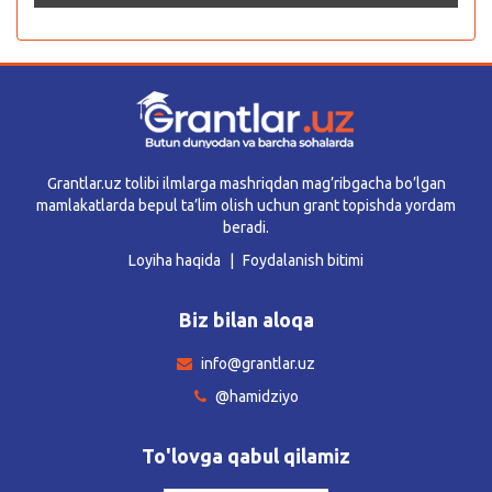
Grantlar.uz tolibi ilmlarga mashriqdan mag’ribgacha bo’lgan
mamlakatlarda bepul ta’lim olish uchun grant topishda yordam
beradi.
Loyiha haqida
Foydalanish bitimi
Biz bilan aloqa
info@grantlar.uz
@hamidziyo
To'lovga qabul qilamiz