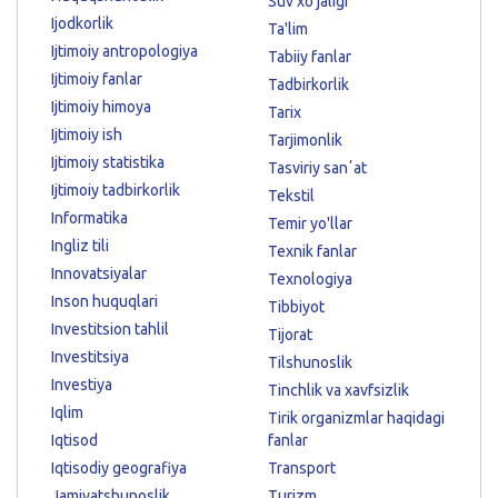
Suv xo'jaligi
Ijodkorlik
Ta'lim
Ijtimoiy antropologiya
Tabiiy fanlar
Ijtimoiy fanlar
Tadbirkorlik
Ijtimoiy himoya
Tarix
Ijtimoiy ish
Tarjimonlik
Ijtimoiy statistika
Tasviriy sanʼat
Ijtimoiy tadbirkorlik
Tekstil
Informatika
Temir yo'llar
Ingliz tili
Texnik fanlar
Innovatsiyalar
Texnologiya
Inson huquqlari
Tibbiyot
Investitsion tahlil
Tijorat
Investitsiya
Tilshunoslik
Investiya
Tinchlik va xavfsizlik
Iqlim
Tirik organizmlar haqidagi
Iqtisod
fanlar
Iqtisodiy geografiya
Transport
Jamiyatshunoslik
Turizm