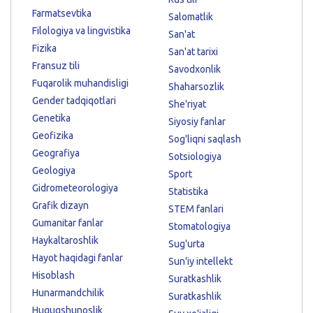
Farmatsevtika
Salomatlik
Filologiya va lingvistika
San'at
Fizika
San'at tarixi
Fransuz tili
Savodxonlik
Fuqarolik muhandisligi
Shaharsozlik
Gender tadqiqotlari
She'riyat
Genetika
Siyosiy fanlar
Geofizika
Sog'liqni saqlash
Geografiya
Sotsiologiya
Geologiya
Sport
Gidrometeorologiya
Statistika
Grafik dizayn
STEM fanlari
Gumanitar fanlar
Stomatologiya
Haykaltaroshlik
Sug'urta
Hayot haqidagi fanlar
Sun'iy intellekt
Hisoblash
Suratkashlik
Hunarmandchilik
Suratkashlik
Huquqshunoslik