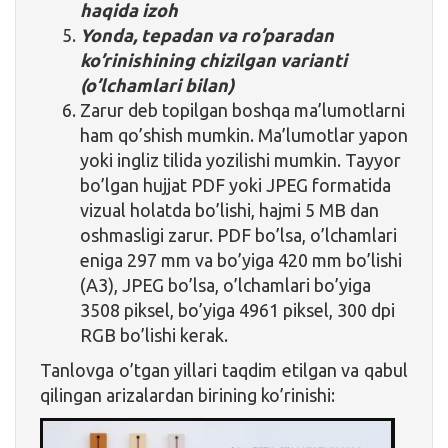
haqida izoh
Yonda, tepadan va ro’paradan
ko’rinishining chizilgan varianti
(o’lchamlari bilan)
Zarur deb topilgan boshqa ma’lumotlarni
ham qo’shish mumkin. Ma’lumotlar yapon
yoki ingliz tilida yozilishi mumkin. Tayyor
bo’lgan hujjat PDF yoki JPEG formatida
vizual holatda bo’lishi, hajmi 5 MB dan
oshmasligi zarur. PDF bo’lsa, o’lchamlari
eniga 297 mm va bo’yiga 420 mm bo’lishi
(A3), JPEG bo’lsa, o’lchamlari bo’yiga
3508 piksel, bo’yiga 4961 piksel, 300 dpi
RGB bo’lishi kerak.
Tanlovga o’tgan yillari taqdim etilgan va qabul
qilingan arizalardan birining ko’rinishi: