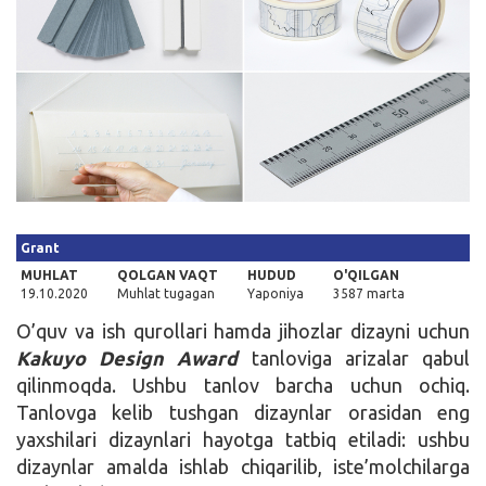
Kirish
Grant
MUHLAT
QOLGAN VAQT
HUDUD
O'QILGAN
19.10.2020
Muhlat tugagan
Yaponiya
3587 marta
O’quv va ish qurollari hamda jihozlar dizayni uchun
Kakuyo Design Award
tanloviga arizalar qabul
qilinmoqda. Ushbu tanlov barcha uchun ochiq.
Tanlovga kelib tushgan dizaynlar orasidan eng
yaxshilari dizaynlari hayotga tatbiq etiladi: ushbu
dizaynlar amalda ishlab chiqarilib, iste’molchilarga