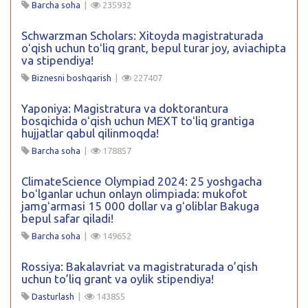
Barcha soha
|
235932
Schwarzman Scholars: Xitoyda magistraturada
oʻqish uchun toʻliq grant, bepul turar joy, aviachipta
va stipendiya!
Biznesni boshqarish
|
227407
Yaponiya: Magistratura va doktorantura
bosqichida oʻqish uchun MEXT toʻliq grantiga
hujjatlar qabul qilinmoqda!
Barcha soha
|
178857
ClimateScience Olympiad 2024: 25 yoshgacha
boʻlganlar uchun onlayn olimpiada: mukofot
jamgʻarmasi 15 000 dollar va gʻoliblar Bakuga
bepul safar qiladi!
Barcha soha
|
149652
Rossiya: Bakalavriat va magistraturada o’qish
uchun to’liq grant va oylik stipendiya!
Dasturlash
|
143855