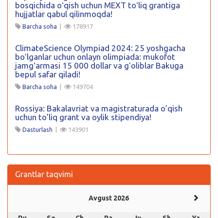
bosqichida oʻqish uchun MEXT toʻliq grantiga
hujjatlar qabul qilinmoqda!
Barcha soha
|
178917
ClimateScience Olympiad 2024: 25 yoshgacha
boʻlganlar uchun onlayn olimpiada: mukofot
jamgʻarmasi 15 000 dollar va gʻoliblar Bakuga
bepul safar qiladi!
Barcha soha
|
149704
Rossiya: Bakalavriat va magistraturada o’qish
uchun to’liq grant va oylik stipendiya!
Dasturlash
|
143901
Grantlar taqvimi
Avgust 2026