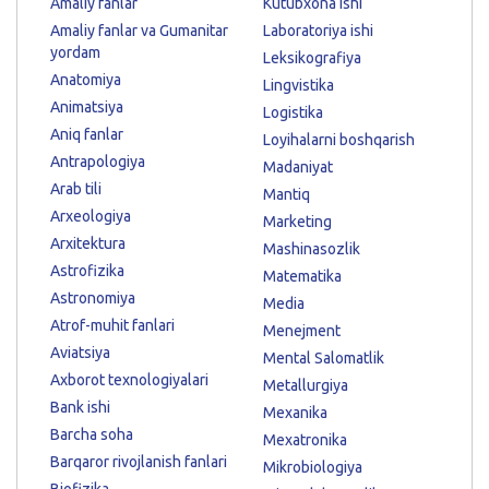
Amaliy fanlar
Kutubxona ishi
Amaliy fanlar va Gumanitar
Laboratoriya ishi
yordam
Leksikografiya
Anatomiya
Lingvistika
Animatsiya
Logistika
Aniq fanlar
Loyihalarni boshqarish
Antrapologiya
Madaniyat
Arab tili
Mantiq
Arxeologiya
Marketing
Arxitektura
Mashinasozlik
Astrofizika
Matematika
Astronomiya
Media
Atrof-muhit fanlari
Menejment
Aviatsiya
Mental Salomatlik
Axborot texnologiyalari
Metallurgiya
Bank ishi
Mexanika
Barcha soha
Mexatronika
Barqaror rivojlanish fanlari
Mikrobiologiya