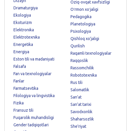
Dizayn
Oziq-ovqat xavfsizligi
Dramaturgiya
Oʻrmon xoʻjaligi
Ekologiya
Pedagogika
Ekoturizm
Planetologiya
Elektronika
Psixologiya
Elektrotexnika
Qishloq xo'jaligi
Energetika
Qurilish
Energiya
Raqamli texnologiyalar
Eston tili va madaniyati
Raqqoslik
Falsafa
Rassomchilik
Fan va texnologiyalar
Robototexnika
Fanlar
Rus tili
Farmatsevtika
Salomatlik
Filologiya va lingvistika
San'at
Fizika
San'at tarixi
Fransuz tili
Savodxonlik
Fuqarolik muhandisligi
Shaharsozlik
Gender tadqiqotlari
She'riyat