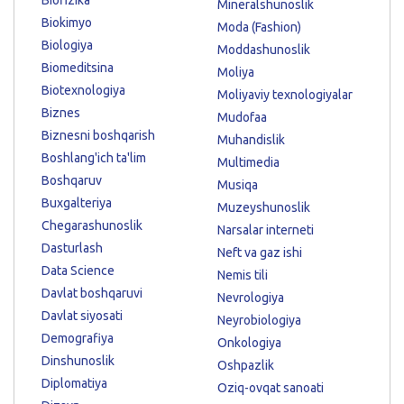
Biofizika
Mineralshunoslik
Biokimyo
Moda (Fashion)
Biologiya
Moddashunoslik
Biomeditsina
Moliya
Biotexnologiya
Moliyaviy texnologiyalar
Biznes
Mudofaa
Biznesni boshqarish
Muhandislik
Boshlang'ich ta'lim
Multimedia
Boshqaruv
Musiqa
Buxgalteriya
Muzeyshunoslik
Chegarashunoslik
Narsalar interneti
Dasturlash
Neft va gaz ishi
Data Science
Nemis tili
Davlat boshqaruvi
Nevrologiya
Davlat siyosati
Neyrobiologiya
Demografiya
Onkologiya
Dinshunoslik
Oshpazlik
Diplomatiya
Oziq-ovqat sanoati