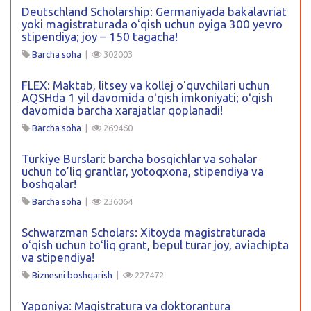
Deutschland Scholarship: Germaniyada bakalavriat
yoki magistraturada oʻqish uchun oyiga 300 yevro
stipendiya; joy – 150 tagacha!
Barcha soha
|
302003
FLEX: Maktab, litsey va kollej oʻquvchilari uchun
AQSHda 1 yil davomida oʻqish imkoniyati; oʻqish
davomida barcha xarajatlar qoplanadi!
Barcha soha
|
269460
Turkiye Burslari: barcha bosqichlar va sohalar
uchun to’liq grantlar, yotoqxona, stipendiya va
boshqalar!
Barcha soha
|
236064
Schwarzman Scholars: Xitoyda magistraturada
oʻqish uchun toʻliq grant, bepul turar joy, aviachipta
va stipendiya!
Biznesni boshqarish
|
227472
Yaponiya: Magistratura va doktorantura