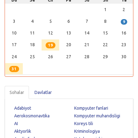
Du
Se
Ch
Pa
Ju
Sh
Ya
1
2
3
4
5
6
7
8
9
10
11
12
13
14
15
16
17
18
20
21
22
23
19
24
25
26
27
28
29
30
31
Sohalar
Davlatlar
Adabiyot
Kompyuter fanlari
Aerokosmonavtika
Kompyuter muhandisligi
AI
Koreys tili
Aktyorlik
Kriminologiya