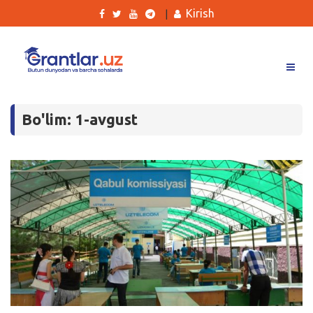
Kirish
|
Grantlar
Bo'lim: 1-avgust
Tanlovlar
Ishlar
Kurslar
Blog
Yana
Qidirish