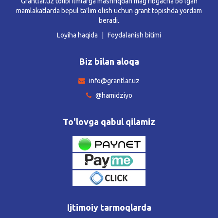
Grantlar.uz tolibi ilmlarga mashriqdan mag’ribgacha bo’lgan
mamlakatlarda bepul ta’lim olish uchun grant topishda yordam
beradi.
Loyiha haqida
Foydalanish bitimi
Biz bilan aloqa
info@grantlar.uz
@hamidziyo
To'lovga qabul qilamiz
Ijtimoiy tarmoqlarda