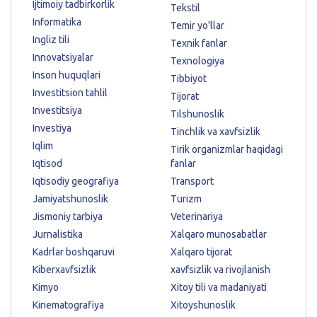
Ijtimoiy tadbirkorlik
Tekstil
Informatika
Temir yo'llar
Ingliz tili
Texnik fanlar
Innovatsiyalar
Texnologiya
Inson huquqlari
Tibbiyot
Investitsion tahlil
Tijorat
Investitsiya
Tilshunoslik
Investiya
Tinchlik va xavfsizlik
Iqlim
Tirik organizmlar haqidagi
Iqtisod
fanlar
Iqtisodiy geografiya
Transport
Jamiyatshunoslik
Turizm
Jismoniy tarbiya
Veterinariya
Jurnalistika
Xalqaro munosabatlar
Kadrlar boshqaruvi
Xalqaro tijorat
Kiberxavfsizlik
xavfsizlik va rivojlanish
Kimyo
Xitoy tili va madaniyati
Kinematografiya
Xitoyshunoslik