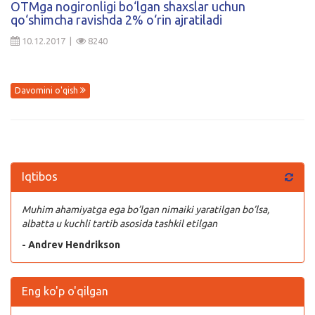
OTMga nogironligi bo‘lgan shaxslar uchun
qo‘shimcha ravishda 2% o‘rin ajratiladi
Kirish
10.12.2017 |
8240
Davomini o'qish
Iqtibos
Muhim ahamiyatga ega bo’lgan nimaiki yaratilgan bo’lsa,
albatta u kuchli tartib asosida tashkil etilgan
- Andrev Hendrikson
Eng ko'p o'qilgan