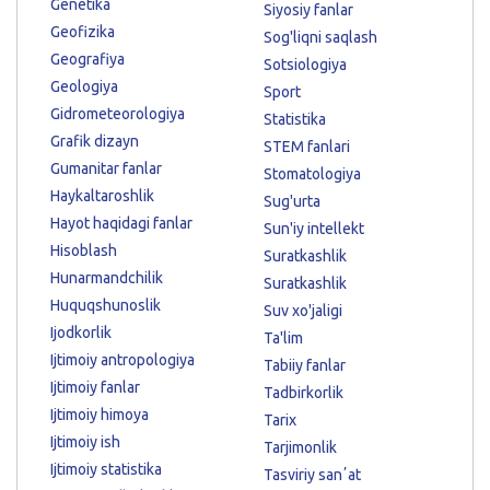
Genetika
Siyosiy fanlar
Geofizika
Sog'liqni saqlash
Geografiya
Sotsiologiya
Geologiya
Sport
Gidrometeorologiya
Statistika
Grafik dizayn
STEM fanlari
Gumanitar fanlar
Stomatologiya
Haykaltaroshlik
Sug'urta
Hayot haqidagi fanlar
Sun'iy intellekt
Hisoblash
Suratkashlik
Hunarmandchilik
Suratkashlik
Huquqshunoslik
Suv xo'jaligi
Ijodkorlik
Ta'lim
Ijtimoiy antropologiya
Tabiiy fanlar
Ijtimoiy fanlar
Tadbirkorlik
Ijtimoiy himoya
Tarix
Ijtimoiy ish
Tarjimonlik
Ijtimoiy statistika
Tasviriy sanʼat