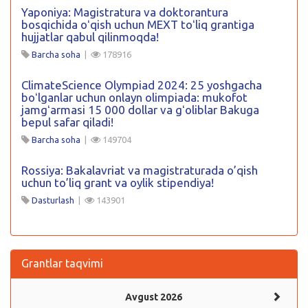
Yaponiya: Magistratura va doktorantura
bosqichida oʻqish uchun MEXT toʻliq grantiga
hujjatlar qabul qilinmoqda!
Barcha soha
|
178916
ClimateScience Olympiad 2024: 25 yoshgacha
boʻlganlar uchun onlayn olimpiada: mukofot
jamgʻarmasi 15 000 dollar va gʻoliblar Bakuga
bepul safar qiladi!
Barcha soha
|
149704
Rossiya: Bakalavriat va magistraturada o’qish
uchun to’liq grant va oylik stipendiya!
Dasturlash
|
143901
Grantlar taqvimi
Avgust 2026