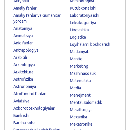
Aktyorlik
Kriminologiya
Amaliy fanlar
Kutubxona ishi
Amaliy fanlar va Gumanitar
Laboratoriya ishi
yordam
Leksikografiya
Anatomiya
Lingvistika
Animatsiya
Logistika
Aniq fanlar
Loyihalarni boshqarish
Antrapologiya
Madaniyat
Arab tili
Mantiq
Arxeologiya
Marketing
Arxitektura
Mashinasozlik
Astrofizika
Matematika
Astronomiya
Media
Atrof-muhit fanlari
Menejment
Aviatsiya
Mental Salomatlik
Axborot texnologiyalari
Metallurgiya
Bank ishi
Mexanika
Barcha soha
Mexatronika