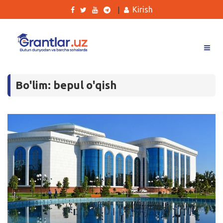
Kirish
|
Grantlar
Bo'lim: bepul o'qish
Tanlovlar
Ishlar
Kurslar
Blog
Yana
Qidirish