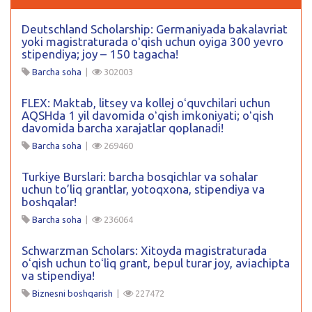
Deutschland Scholarship: Germaniyada bakalavriat
yoki magistraturada oʻqish uchun oyiga 300 yevro
stipendiya; joy – 150 tagacha!
Barcha soha
|
302003
FLEX: Maktab, litsey va kollej oʻquvchilari uchun
AQSHda 1 yil davomida oʻqish imkoniyati; oʻqish
davomida barcha xarajatlar qoplanadi!
Barcha soha
|
269460
Turkiye Burslari: barcha bosqichlar va sohalar
uchun to’liq grantlar, yotoqxona, stipendiya va
boshqalar!
Barcha soha
|
236064
Schwarzman Scholars: Xitoyda magistraturada
oʻqish uchun toʻliq grant, bepul turar joy, aviachipta
va stipendiya!
Biznesni boshqarish
|
227472