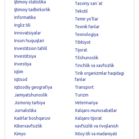
Ijtimoiy statistika
Tasviriy sanʼat
Ijtimoiy tadbirkorlik
Tekstil
Informatika
Temir yo'llar
Ingliz tili
Texnik fanlar
Innovatsiyalar
Texnologiya
Inson huquqlari
Tibbiyot
Investitsion tahlil
Tijorat
Investitsiya
Tilshunoslik
Investiya
Tinchlik va xavfsizlik
Iqlim
Tirik organizmlar haqidagi
Iqtisod
fanlar
Iqtisodiy geografiya
Transport
Jamiyatshunoslik
Turizm
Jismoniy tarbiya
Veterinariya
Jurnalistika
Xalqaro munosabatlar
Kadrlar boshqaruvi
Xalqaro tijorat
Kiberxavfsizlik
xavfsizlik va rivojlanish
Kimyo
Xitoy tili va madaniyati