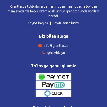
Grantlar.uz tolibi ilmlarga mashriqdan mag’ribgacha bo’lgan
mamlakatlarda bepul ta’lim olish uchun grant topishda yordam
beradi.
Loyiha haqida
Foydalanish bitimi
Biz bilan aloqa
info@grantlar.uz
@hamidziyo
To'lovga qabul qilamiz