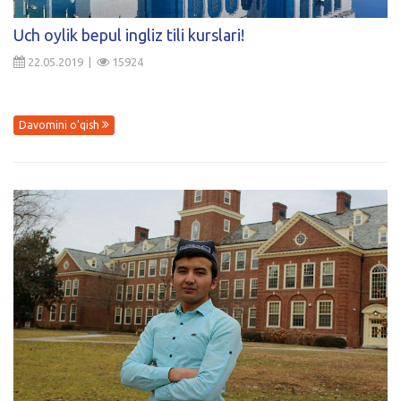
Kirish
Uch oylik bepul ingliz tili kurslari!
22.05.2019 |
15924
Davomini o'qish