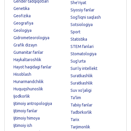
Gender tadqiqotlari
She'riyat
Genetika
Siyosiy fanlar
Geofizika
Sog'liqni saqlash
Geografiya
Sotsiologiya
Geologiya
Sport
Gidrometeorologiya
Statistika
Grafik dizayn
STEM fanlari
Gumanitar fanlar
Stomatologiya
Haykaltaroshlik
Sug'urta
Hayot haqidagi fanlar
Sun'iy intellekt
Hisoblash
Suratkashlik
Hunarmandchilik
Suratkashlik
Huquqshunoslik
Suv xo'jaligi
Ijodkorlik
Ta'lim
Ijtimoiy antropologiya
Tabiiy fanlar
Ijtimoiy fanlar
Tadbirkorlik
Ijtimoiy himoya
Tarix
Ijtimoiy ish
Tarjimonlik