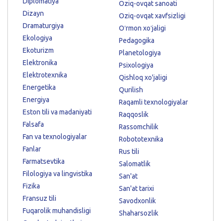
Diplomatiya
Oziq-ovqat sanoati
Dizayn
Oziq-ovqat xavfsizligi
Dramaturgiya
Oʻrmon xoʻjaligi
Ekologiya
Pedagogika
Ekoturizm
Planetologiya
Elektronika
Psixologiya
Elektrotexnika
Qishloq xo'jaligi
Energetika
Qurilish
Energiya
Raqamli texnologiyalar
Eston tili va madaniyati
Raqqoslik
Falsafa
Rassomchilik
Fan va texnologiyalar
Robototexnika
Fanlar
Rus tili
Farmatsevtika
Salomatlik
Filologiya va lingvistika
San'at
Fizika
San'at tarixi
Fransuz tili
Savodxonlik
Fuqarolik muhandisligi
Shaharsozlik