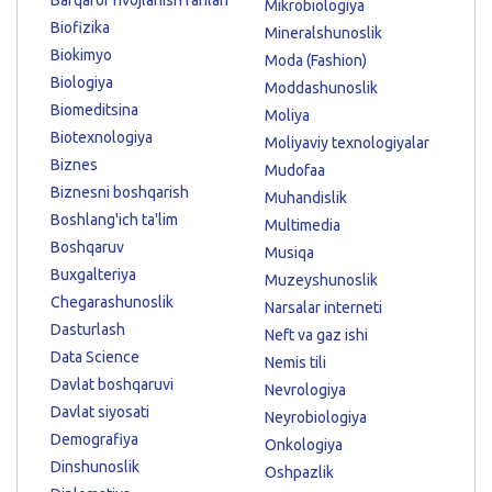
Barqaror rivojlanish fanlari
Mikrobiologiya
Biofizika
Mineralshunoslik
Biokimyo
Moda (Fashion)
Biologiya
Moddashunoslik
Biomeditsina
Moliya
Biotexnologiya
Moliyaviy texnologiyalar
Biznes
Mudofaa
Biznesni boshqarish
Muhandislik
Boshlang'ich ta'lim
Multimedia
Boshqaruv
Musiqa
Buxgalteriya
Muzeyshunoslik
Chegarashunoslik
Narsalar interneti
Dasturlash
Neft va gaz ishi
Data Science
Nemis tili
Davlat boshqaruvi
Nevrologiya
Davlat siyosati
Neyrobiologiya
Demografiya
Onkologiya
Dinshunoslik
Oshpazlik