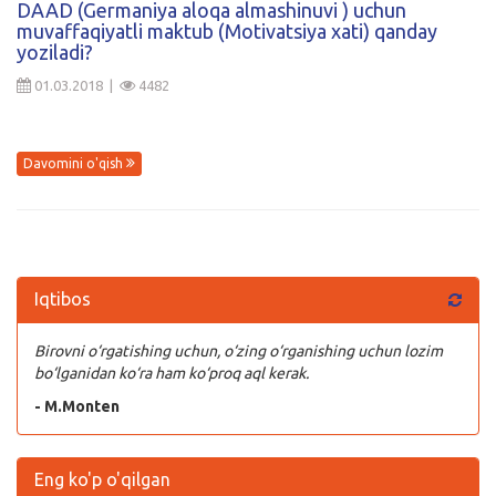
DAAD (Germaniya aloqa almashinuvi ) uchun
muvaffaqiyatli maktub (Motivatsiya xati) qanday
Kirish
yoziladi?
01.03.2018 |
4482
Davomini o'qish
Iqtibos
Birovni o‘rgatishing uchun, o‘zing o‘rganishing uchun lozim
bo‘lganidan ko‘ra ham ko‘proq aql kerak.
- M.Monten
Eng ko'p o'qilgan