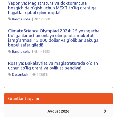
Yaponiya: Magistratura va doktorantura
bosqichida oʻqish uchun MEXT toʻliq grantiga
hujjatlar qabul qilinmoqda!
Barcha soha
|
178860
ClimateScience Olympiad 2024: 25 yoshgacha
boʻlganlar uchun onlayn olimpiada: mukofot
jamgʻarmasi 15 000 dollar va gʻoliblar Bakuga
bepul safar qiladi!
Barcha soha
|
149653
Rossiya: Bakalavriat va magistraturada o’qish
uchun to’liq grant va oylik stipendiya!
Dasturlash
|
143858
Grantlar taqvimi
Avgust 2026