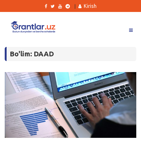
Kirish
|
Grantlar
Bo'lim: DAAD
Tanlovlar
Ishlar
Kurslar
Blog
Yana
Qidirish