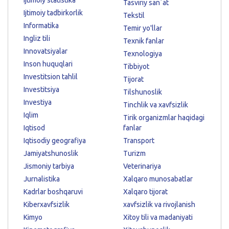
Ijtimoiy statistika
Tasviriy sanʼat
Ijtimoiy tadbirkorlik
Tekstil
Informatika
Temir yo'llar
Ingliz tili
Texnik fanlar
Innovatsiyalar
Texnologiya
Inson huquqlari
Tibbiyot
Investitsion tahlil
Tijorat
Investitsiya
Tilshunoslik
Investiya
Tinchlik va xavfsizlik
Iqlim
Tirik organizmlar haqidagi
Iqtisod
fanlar
Iqtisodiy geografiya
Transport
Jamiyatshunoslik
Turizm
Jismoniy tarbiya
Veterinariya
Jurnalistika
Xalqaro munosabatlar
Kadrlar boshqaruvi
Xalqaro tijorat
Kiberxavfsizlik
xavfsizlik va rivojlanish
Kimyo
Xitoy tili va madaniyati