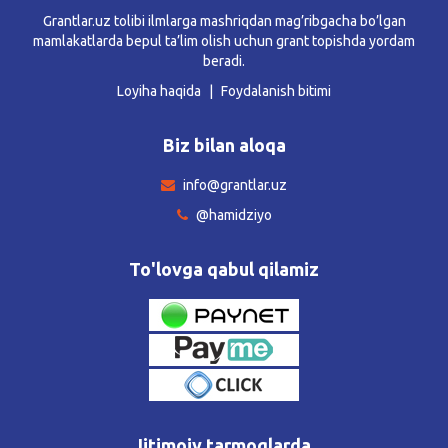
Grantlar.uz tolibi ilmlarga mashriqdan mag’ribgacha bo’lgan
mamlakatlarda bepul ta’lim olish uchun grant topishda yordam
beradi.
Loyiha haqida
Foydalanish bitimi
Biz bilan aloqa
info@grantlar.uz
@hamidziyo
To'lovga qabul qilamiz
Ijtimoiy tarmoqlarda