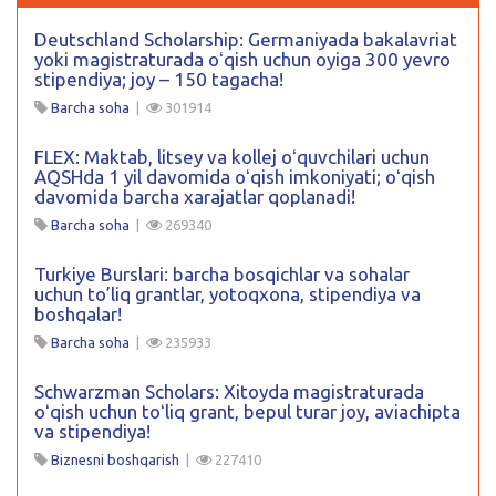
Deutschland Scholarship: Germaniyada bakalavriat
yoki magistraturada oʻqish uchun oyiga 300 yevro
stipendiya; joy – 150 tagacha!
Barcha soha
|
301914
FLEX: Maktab, litsey va kollej oʻquvchilari uchun
AQSHda 1 yil davomida oʻqish imkoniyati; oʻqish
davomida barcha xarajatlar qoplanadi!
Barcha soha
|
269340
Turkiye Burslari: barcha bosqichlar va sohalar
uchun to’liq grantlar, yotoqxona, stipendiya va
boshqalar!
Barcha soha
|
235933
Schwarzman Scholars: Xitoyda magistraturada
oʻqish uchun toʻliq grant, bepul turar joy, aviachipta
va stipendiya!
Biznesni boshqarish
|
227410