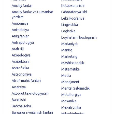
Amaliy fanlar
Kutubxona ishi
Amaliy fanlar va Gumanitar
Laboratoriya ishi
yordam
Leksikografiya
Anatomiya
Lingvistika
Animatsiya
Logistika
Aniq fanlar
Loyihalarni boshqarish
Antrapologiya
Madaniyat
Arab tili
Mantiq
Arxeologiya
Marketing
Arxitektura
Mashinasozlik
Astrofizika
Matematika
Astronomiya
Media
Atrof-muhit fanlari
Menejment
Aviatsiya
Mental Salomatlik
Axborot texnologiyalari
Metallurgiya
Bank ishi
Mexanika
Barcha soha
Mexatronika
Barqaror rivojlanish fanlari
Mikrobiologiya