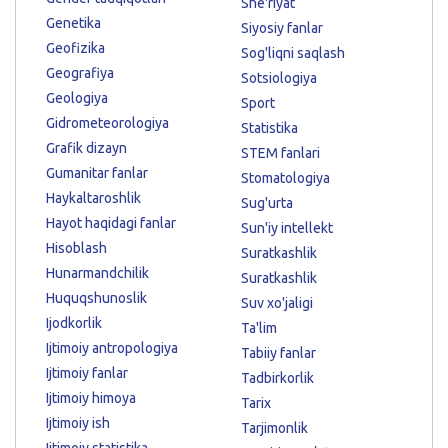
She'riyat
Genetika
Siyosiy fanlar
Geofizika
Sog'liqni saqlash
Geografiya
Sotsiologiya
Geologiya
Sport
Gidrometeorologiya
Statistika
Grafik dizayn
STEM fanlari
Gumanitar fanlar
Stomatologiya
Haykaltaroshlik
Sug'urta
Hayot haqidagi fanlar
Sun'iy intellekt
Hisoblash
Suratkashlik
Hunarmandchilik
Suratkashlik
Huquqshunoslik
Suv xo'jaligi
Ijodkorlik
Ta'lim
Ijtimoiy antropologiya
Tabiiy fanlar
Ijtimoiy fanlar
Tadbirkorlik
Ijtimoiy himoya
Tarix
Ijtimoiy ish
Tarjimonlik