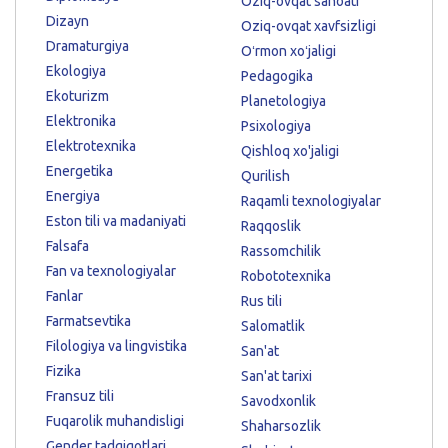
Oziq-ovqat sanoati
Dizayn
Oziq-ovqat xavfsizligi
Dramaturgiya
Oʻrmon xoʻjaligi
Ekologiya
Pedagogika
Ekoturizm
Planetologiya
Elektronika
Psixologiya
Elektrotexnika
Qishloq xo'jaligi
Energetika
Qurilish
Energiya
Raqamli texnologiyalar
Eston tili va madaniyati
Raqqoslik
Falsafa
Rassomchilik
Fan va texnologiyalar
Robototexnika
Fanlar
Rus tili
Farmatsevtika
Salomatlik
Filologiya va lingvistika
San'at
Fizika
San'at tarixi
Fransuz tili
Savodxonlik
Fuqarolik muhandisligi
Shaharsozlik
Gender tadqiqotlari