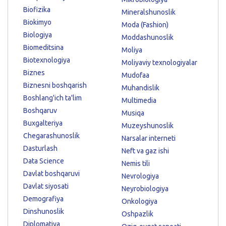
Biofizika
Mineralshunoslik
Biokimyo
Moda (Fashion)
Biologiya
Moddashunoslik
Biomeditsina
Moliya
Biotexnologiya
Moliyaviy texnologiyalar
Biznes
Mudofaa
Biznesni boshqarish
Muhandislik
Boshlang'ich ta'lim
Multimedia
Boshqaruv
Musiqa
Buxgalteriya
Muzeyshunoslik
Chegarashunoslik
Narsalar interneti
Dasturlash
Neft va gaz ishi
Data Science
Nemis tili
Davlat boshqaruvi
Nevrologiya
Davlat siyosati
Neyrobiologiya
Demografiya
Onkologiya
Dinshunoslik
Oshpazlik
Diplomatiya