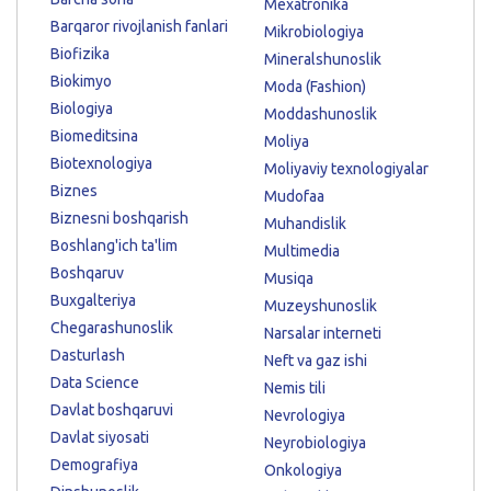
Mexatronika
Barqaror rivojlanish fanlari
Mikrobiologiya
Biofizika
Mineralshunoslik
Biokimyo
Moda (Fashion)
Biologiya
Moddashunoslik
Biomeditsina
Moliya
Biotexnologiya
Moliyaviy texnologiyalar
Biznes
Mudofaa
Biznesni boshqarish
Muhandislik
Boshlang'ich ta'lim
Multimedia
Boshqaruv
Musiqa
Buxgalteriya
Muzeyshunoslik
Chegarashunoslik
Narsalar interneti
Dasturlash
Neft va gaz ishi
Data Science
Nemis tili
Davlat boshqaruvi
Nevrologiya
Davlat siyosati
Neyrobiologiya
Demografiya
Onkologiya