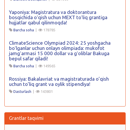
Yaponiya: Magistratura va doktorantura
bosqichida oʻqish uchun MEXT toʻliq grantiga
hujjatlar qabul qilinmoqda!
Barcha soha
|
178785
ClimateScience Olympiad 2024: 25 yoshgacha
boʻlganlar uchun onlayn olimpiada: mukofot
jamgʻarmasi 15 000 dollar va gʻoliblar Bakuga
bepul safar qiladi!
Barcha soha
|
149565
Rossiya: Bakalavriat va magistraturada o’qish
uchun to’liq grant va oylik stipendiya!
Dasturlash
|
143801
Grantlar taqvimi