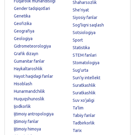
Fuqarolik muhandisligi
Shaharsozlik
Gender tadqiqotlari
She'riyat
Genetika
Siyosiy fanlar
Geofizika
Sog'liqni saqlash
Geografiya
Sotsiologiya
Geologiya
Sport
Gidrometeorologiya
Statistika
Grafik dizayn
STEM fanlari
Gumanitar fanlar
Stomatologiya
Haykaltaroshlik
Sug'urta
Hayot haqidagi fanlar
Sun'iy intellekt
Hisoblash
Suratkashlik
Hunarmandchilik
Suratkashlik
Huquqshunoslik
Suv xo'jaligi
Ijodkorlik
Ta'lim
Ijtimoiy antropologiya
Tabiiy fanlar
Ijtimoiy fanlar
Tadbirkorlik
Ijtimoiy himoya
Tarix