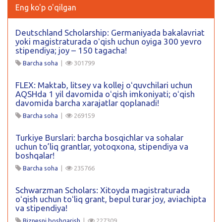
Eng ko'p o'qilgan
Deutschland Scholarship: Germaniyada bakalavriat
yoki magistraturada oʻqish uchun oyiga 300 yevro
stipendiya; joy – 150 tagacha!
Barcha soha
|
301799
FLEX: Maktab, litsey va kollej oʻquvchilari uchun
AQSHda 1 yil davomida oʻqish imkoniyati; oʻqish
davomida barcha xarajatlar qoplanadi!
Barcha soha
|
269159
Turkiye Burslari: barcha bosqichlar va sohalar
uchun to’liq grantlar, yotoqxona, stipendiya va
boshqalar!
Barcha soha
|
235766
Schwarzman Scholars: Xitoyda magistraturada
oʻqish uchun toʻliq grant, bepul turar joy, aviachipta
va stipendiya!
Biznesni boshqarish
|
227309