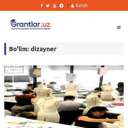
Kirish
|
Grantlar
Bo'lim: dizayner
Tanlovlar
Ishlar
Kurslar
Blog
Yana
Qidirish