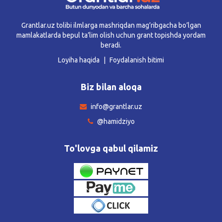
Grantlar.uz tolibi ilmlarga mashriqdan mag’ribgacha bo’lgan
mamlakatlarda bepul ta’lim olish uchun grant topishda yordam
beradi.
Loyiha haqida
Foydalanish bitimi
Biz bilan aloqa
info@grantlar.uz
@hamidziyo
To'lovga qabul qilamiz