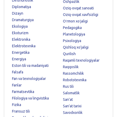
Dinshunoslik
Oshpazlik
Diplomatiya
Oziq-ovqat sanoati
Dizayn
Oziq-ovqat xavfsizligi
Dramaturgiya
Oʻrmon xoʻjaligi
Ekologiya
Pedagogika
Ekoturizm
Planetologiya
Elektronika
Psixologiya
Elektrotexnika
Qishloq xo'jaligi
Energetika
Qurilish
Energiya
Raqamli texnologiyalar
Eston tili va madaniyati
Raqqoslik
Falsafa
Rassomchilik
Fan va texnologiyalar
Robototexnika
Fanlar
Rus tili
Farmatsevtika
Salomatlik
Filologiya va lingvistika
San'at
Fizika
San'at tarixi
Fransuz tili
Savodxonlik