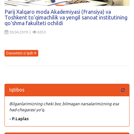
Kirish
Parij Xalqaro moda Akademiyasi (Fransiya) va
Toshkent to‘qimachilik va yengil sanoat institutining
qo‘shma fakulteti ochildi
30.04.2019 |
6353
Davomini o'qish
Iqtibos
Bilganlarimizning cheki bor, bilmagan narsalarimizning esa
had-chegarasi yo‘q.
- P.Laplas