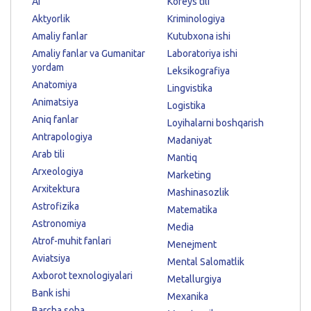
AI
Koreys tili
Aktyorlik
Kriminologiya
Amaliy fanlar
Kutubxona ishi
Amaliy fanlar va Gumanitar
Laboratoriya ishi
yordam
Leksikografiya
Anatomiya
Lingvistika
Animatsiya
Logistika
Aniq fanlar
Loyihalarni boshqarish
Antrapologiya
Madaniyat
Arab tili
Mantiq
Arxeologiya
Marketing
Arxitektura
Mashinasozlik
Astrofizika
Matematika
Astronomiya
Media
Atrof-muhit fanlari
Menejment
Aviatsiya
Mental Salomatlik
Axborot texnologiyalari
Metallurgiya
Bank ishi
Mexanika
Barcha soha