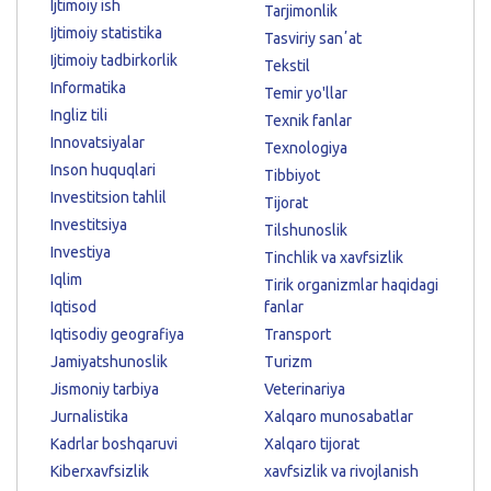
Ijtimoiy ish
Tarjimonlik
Ijtimoiy statistika
Tasviriy sanʼat
Ijtimoiy tadbirkorlik
Tekstil
Informatika
Temir yo'llar
Ingliz tili
Texnik fanlar
Innovatsiyalar
Texnologiya
Inson huquqlari
Tibbiyot
Investitsion tahlil
Tijorat
Investitsiya
Tilshunoslik
Investiya
Tinchlik va xavfsizlik
Iqlim
Tirik organizmlar haqidagi
Iqtisod
fanlar
Iqtisodiy geografiya
Transport
Jamiyatshunoslik
Turizm
Jismoniy tarbiya
Veterinariya
Jurnalistika
Xalqaro munosabatlar
Kadrlar boshqaruvi
Xalqaro tijorat
Kiberxavfsizlik
xavfsizlik va rivojlanish