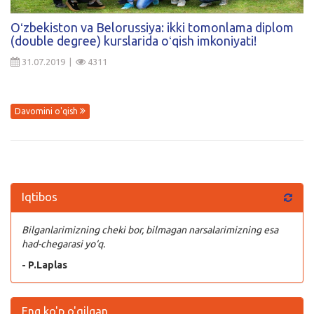
Kirish
Oʻzbekiston va Belorussiya: ikki tomonlama diplom
(double degree) kurslarida oʻqish imkoniyati!
31.07.2019 |
4311
Davomini o'qish
Iqtibos
Bilganlarimizning cheki bor, bilmagan narsalarimizning esa
had-chegarasi yo‘q.
- P.Laplas
Eng ko'p o'qilgan