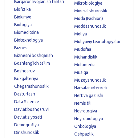
Barqaror rivojlanish fanlari
Mikrobiologiya
Biofizika
Mineralshunoslik
Biokimyo
Moda (Fashion)
Biologiya
Moddashunoslik
Biomeditsina
Moliya
Biotexnologiya
Moliyaviy texnologiyalar
Biznes
Mudofaa
Biznesni boshqarish
Muhandislik
Boshlang'ich ta'lim
Multimedia
Boshqaruv
Musiqa
Buxgalteriya
Muzeyshunoslik
Chegarashunoslik
Narsalar interneti
Dasturlash
Neft va gaz ishi
Data Science
Nemis tili
Davlat boshqaruvi
Nevrologiya
Davlat siyosati
Neyrobiologiya
Demografiya
Onkologiya
Dinshunoslik
Oshpazlik