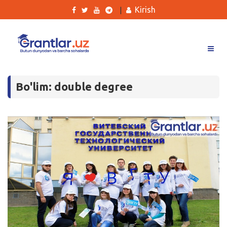
Kirish
|
Grantlar
Bo'lim: double degree
Tanlovlar
Ishlar
Kurslar
Blog
Yana
Qidirish