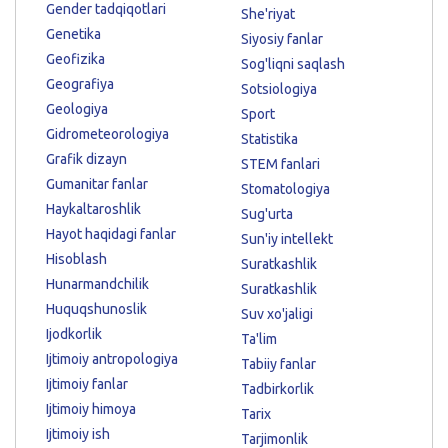
Gender tadqiqotlari
She'riyat
Genetika
Siyosiy fanlar
Geofizika
Sog'liqni saqlash
Geografiya
Sotsiologiya
Geologiya
Sport
Gidrometeorologiya
Statistika
Grafik dizayn
STEM fanlari
Gumanitar fanlar
Stomatologiya
Haykaltaroshlik
Sug'urta
Hayot haqidagi fanlar
Sun'iy intellekt
Hisoblash
Suratkashlik
Hunarmandchilik
Suratkashlik
Huquqshunoslik
Suv xo'jaligi
Ijodkorlik
Ta'lim
Ijtimoiy antropologiya
Tabiiy fanlar
Ijtimoiy fanlar
Tadbirkorlik
Ijtimoiy himoya
Tarix
Ijtimoiy ish
Tarjimonlik