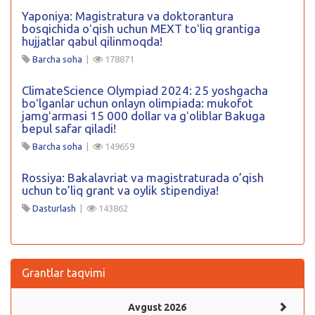
Yaponiya: Magistratura va doktorantura
bosqichida oʻqish uchun MEXT toʻliq grantiga
hujjatlar qabul qilinmoqda!
Barcha soha
|
178871
ClimateScience Olympiad 2024: 25 yoshgacha
boʻlganlar uchun onlayn olimpiada: mukofot
jamgʻarmasi 15 000 dollar va gʻoliblar Bakuga
bepul safar qiladi!
Barcha soha
|
149659
Rossiya: Bakalavriat va magistraturada o’qish
uchun to’liq grant va oylik stipendiya!
Dasturlash
|
143862
Grantlar taqvimi
Avgust 2026