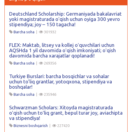
Deutschland Scholarship: Germaniyada bakalavriat
yoki magistraturada oʻqish uchun oyiga 300 yevro
stipendiya; joy – 150 tagacha!
Barcha soha
|
301932
FLEX: Maktab, litsey va kollej oʻquvchilari uchun
AQSHda 1 yil davomida oʻqish imkoniyati; oʻqish
davomida barcha xarajatlar qoplanadi!
Barcha soha
|
269356
Turkiye Burslari: barcha bosqichlar va sohalar
uchun to’liq grantlar, yotoqxona, stipendiya va
boshqalar!
Barcha soha
|
235946
Schwarzman Scholars: Xitoyda magistraturada
oʻqish uchun toʻliq grant, bepul turar joy, aviachipta
va stipendiya!
Biznesni boshqarish
|
227420