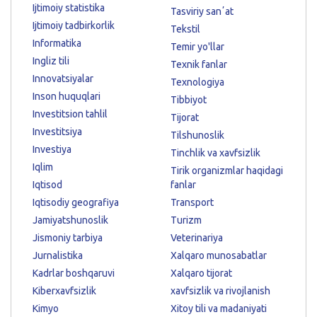
Ijtimoiy statistika
Tasviriy sanʼat
Ijtimoiy tadbirkorlik
Tekstil
Informatika
Temir yo'llar
Ingliz tili
Texnik fanlar
Innovatsiyalar
Texnologiya
Inson huquqlari
Tibbiyot
Investitsion tahlil
Tijorat
Investitsiya
Tilshunoslik
Investiya
Tinchlik va xavfsizlik
Iqlim
Tirik organizmlar haqidagi
Iqtisod
fanlar
Iqtisodiy geografiya
Transport
Jamiyatshunoslik
Turizm
Jismoniy tarbiya
Veterinariya
Jurnalistika
Xalqaro munosabatlar
Kadrlar boshqaruvi
Xalqaro tijorat
Kiberxavfsizlik
xavfsizlik va rivojlanish
Kimyo
Xitoy tili va madaniyati