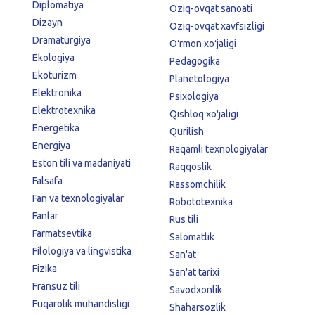
Diplomatiya
Oziq-ovqat sanoati
Dizayn
Oziq-ovqat xavfsizligi
Dramaturgiya
Oʻrmon xoʻjaligi
Ekologiya
Pedagogika
Ekoturizm
Planetologiya
Elektronika
Psixologiya
Elektrotexnika
Qishloq xo'jaligi
Energetika
Qurilish
Energiya
Raqamli texnologiyalar
Eston tili va madaniyati
Raqqoslik
Falsafa
Rassomchilik
Fan va texnologiyalar
Robototexnika
Fanlar
Rus tili
Farmatsevtika
Salomatlik
Filologiya va lingvistika
San'at
Fizika
San'at tarixi
Fransuz tili
Savodxonlik
Fuqarolik muhandisligi
Shaharsozlik