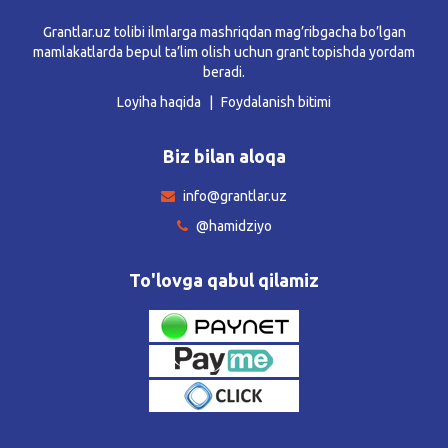
Grantlar.uz tolibi ilmlarga mashriqdan mag’ribgacha bo’lgan
mamlakatlarda bepul ta’lim olish uchun grant topishda yordam
beradi.
Loyiha haqida
Foydalanish bitimi
Biz bilan aloqa
info@grantlar.uz
@hamidziyo
To'lovga qabul qilamiz