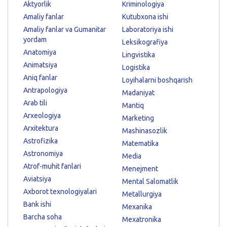
Aktyorlik
Kriminologiya
Amaliy fanlar
Kutubxona ishi
Amaliy fanlar va Gumanitar
Laboratoriya ishi
yordam
Leksikografiya
Anatomiya
Lingvistika
Animatsiya
Logistika
Aniq fanlar
Loyihalarni boshqarish
Antrapologiya
Madaniyat
Arab tili
Mantiq
Arxeologiya
Marketing
Arxitektura
Mashinasozlik
Astrofizika
Matematika
Astronomiya
Media
Atrof-muhit fanlari
Menejment
Aviatsiya
Mental Salomatlik
Axborot texnologiyalari
Metallurgiya
Bank ishi
Mexanika
Barcha soha
Mexatronika