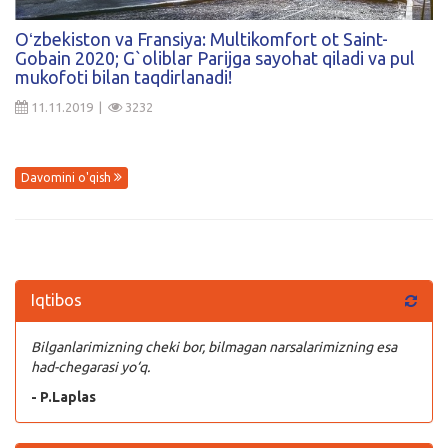
Kirish
Oʻzbekiston va Fransiya: Multikomfort ot Saint-
Gobain 2020; G`oliblar Parijga sayohat qiladi va pul
mukofoti bilan taqdirlanadi!
11.11.2019 |
3232
Davomini o'qish
Iqtibos
Bilganlarimizning cheki bor, bilmagan narsalarimizning esa
had-chegarasi yo‘q.
- P.Laplas