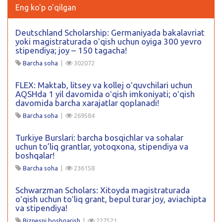
Eng ko'p o'qilgan
Deutschland Scholarship: Germaniyada bakalavriat
yoki magistraturada oʻqish uchun oyiga 300 yevro
stipendiya; joy – 150 tagacha!
Barcha soha
|
302072
FLEX: Maktab, litsey va kollej oʻquvchilari uchun
AQSHda 1 yil davomida oʻqish imkoniyati; oʻqish
davomida barcha xarajatlar qoplanadi!
Barcha soha
|
269584
Turkiye Burslari: barcha bosqichlar va sohalar
uchun to’liq grantlar, yotoqxona, stipendiya va
boshqalar!
Barcha soha
|
236158
Schwarzman Scholars: Xitoyda magistraturada
oʻqish uchun toʻliq grant, bepul turar joy, aviachipta
va stipendiya!
Biznesni boshqarish
|
227521