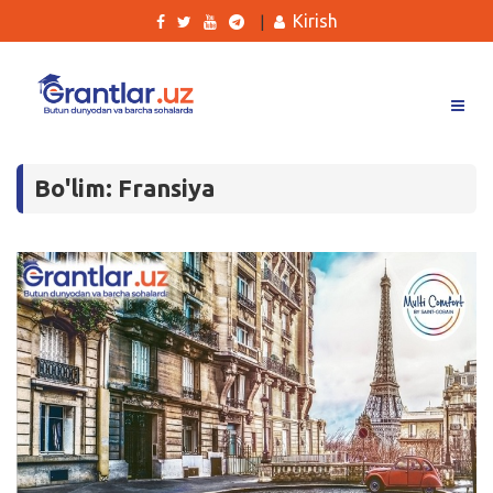
Kirish
|
Grantlar
Bo'lim: Fransiya
Tanlovlar
Ishlar
Kurslar
Blog
Yana
Qidirish