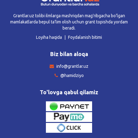
Grantlar.uz tolibi ilmlarga mashriqdan mag’ribgacha bo’lgan
mamlakatlarda bepul ta’lim olish uchun grant topishda yordam
beradi.
Loyiha haqida
Foydalanish bitimi
Biz bilan aloqa
info@grantlar.uz
@hamidziyo
To'lovga qabul qilamiz