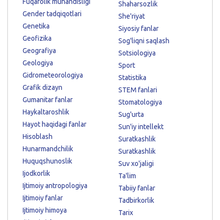
Fuqarolik muhandisligi
Shaharsozlik
Gender tadqiqotlari
She'riyat
Genetika
Siyosiy fanlar
Geofizika
Sog'liqni saqlash
Geografiya
Sotsiologiya
Geologiya
Sport
Gidrometeorologiya
Statistika
Grafik dizayn
STEM fanlari
Gumanitar fanlar
Stomatologiya
Haykaltaroshlik
Sug'urta
Hayot haqidagi fanlar
Sun'iy intellekt
Hisoblash
Suratkashlik
Hunarmandchilik
Suratkashlik
Huquqshunoslik
Suv xo'jaligi
Ijodkorlik
Ta'lim
Ijtimoiy antropologiya
Tabiiy fanlar
Ijtimoiy fanlar
Tadbirkorlik
Ijtimoiy himoya
Tarix