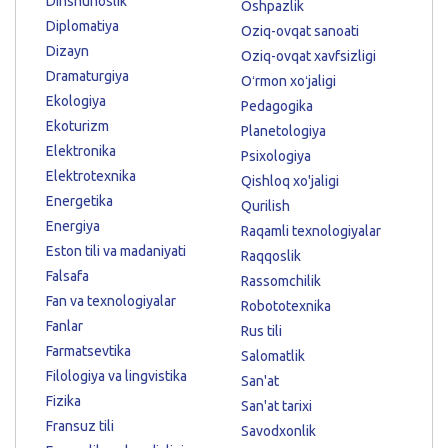
Dinshunoslik
Oshpazlik
Diplomatiya
Oziq-ovqat sanoati
Dizayn
Oziq-ovqat xavfsizligi
Dramaturgiya
Oʻrmon xoʻjaligi
Ekologiya
Pedagogika
Ekoturizm
Planetologiya
Elektronika
Psixologiya
Elektrotexnika
Qishloq xo'jaligi
Energetika
Qurilish
Energiya
Raqamli texnologiyalar
Eston tili va madaniyati
Raqqoslik
Falsafa
Rassomchilik
Fan va texnologiyalar
Robototexnika
Fanlar
Rus tili
Farmatsevtika
Salomatlik
Filologiya va lingvistika
San'at
Fizika
San'at tarixi
Fransuz tili
Savodxonlik