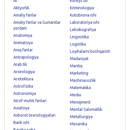
AI
Koreys tili
Aktyorlik
Kriminologiya
Amaliy fanlar
Kutubxona ishi
Amaliy fanlar va Gumanitar
Laboratoriya ishi
yordam
Leksikografiya
Anatomiya
Lingvistika
Animatsiya
Logistika
Aniq fanlar
Loyihalarni boshqarish
Antrapologiya
Madaniyat
Arab tili
Mantiq
Arxeologiya
Marketing
Arxitektura
Mashinasozlik
Astrofizika
Matematika
Astronomiya
Media
Atrof-muhit fanlari
Menejment
Aviatsiya
Mental Salomatlik
Axborot texnologiyalari
Metallurgiya
Bank ishi
Mexanika
Barcha soha