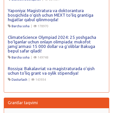
Yaponiya: Magistratura va doktorantura
bosqichida oʻqish uchun MEXT toʻliq grantiga
hujjatlar qabul qilinmoqda!
Barcha soha
|
178970
ClimateScience Olympiad 2024: 25 yoshgacha
boʻlganlar uchun onlayn olimpiada: mukofot
jamgʻarmasi 15 000 dollar va gʻoliblar Bakuga
bepul safar qiladi!
Barcha soha
|
149748
Rossiya: Bakalavriat va magistraturada o’qish
uchun to’liq grant va oylik stipendiya!
Dasturlash
|
143934
Grantlar taqvimi