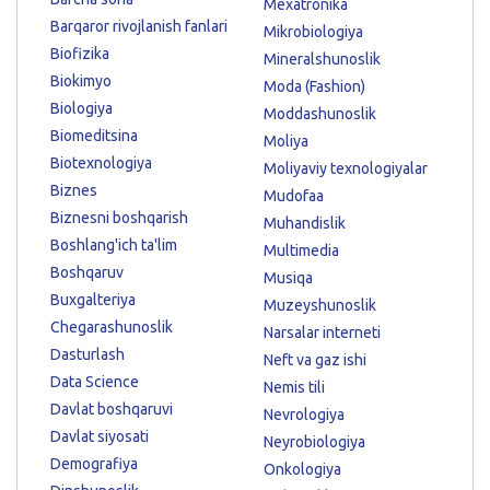
Mexatronika
Barqaror rivojlanish fanlari
Mikrobiologiya
Biofizika
Mineralshunoslik
Biokimyo
Moda (Fashion)
Biologiya
Moddashunoslik
Biomeditsina
Moliya
Biotexnologiya
Moliyaviy texnologiyalar
Biznes
Mudofaa
Biznesni boshqarish
Muhandislik
Boshlang'ich ta'lim
Multimedia
Boshqaruv
Musiqa
Buxgalteriya
Muzeyshunoslik
Chegarashunoslik
Narsalar interneti
Dasturlash
Neft va gaz ishi
Data Science
Nemis tili
Davlat boshqaruvi
Nevrologiya
Davlat siyosati
Neyrobiologiya
Demografiya
Onkologiya