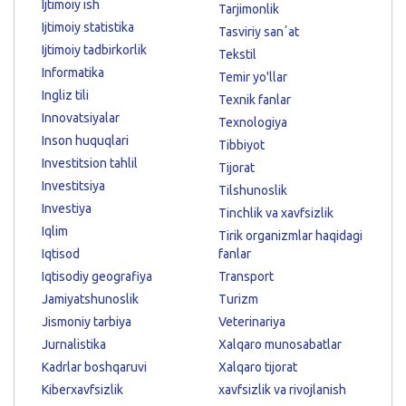
Ijtimoiy ish
Tarjimonlik
Ijtimoiy statistika
Tasviriy sanʼat
Ijtimoiy tadbirkorlik
Tekstil
Informatika
Temir yo'llar
Ingliz tili
Texnik fanlar
Innovatsiyalar
Texnologiya
Inson huquqlari
Tibbiyot
Investitsion tahlil
Tijorat
Investitsiya
Tilshunoslik
Investiya
Tinchlik va xavfsizlik
Iqlim
Tirik organizmlar haqidagi
Iqtisod
fanlar
Iqtisodiy geografiya
Transport
Jamiyatshunoslik
Turizm
Jismoniy tarbiya
Veterinariya
Jurnalistika
Xalqaro munosabatlar
Kadrlar boshqaruvi
Xalqaro tijorat
Kiberxavfsizlik
xavfsizlik va rivojlanish