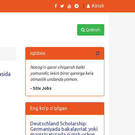
Kirish
|
Qidirish
Iqtibos
Notog’ri qaror chiqarish balki
sida
yomondir, lekin biror qarorga kela
olmaslik undanda yomon.
- Stiv Jobs
Eng ko'p o'qilgan
Deutschland Scholarship:
Germaniyada bakalavriat yoki
magistraturada oʻqish uchun