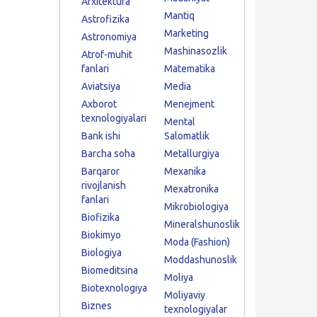
Arxitektura
Mantiq
Astrofizika
Marketing
Astronomiya
Mashinasozlik
Atrof-muhit
fanlari
Matematika
Aviatsiya
Media
Axborot
Menejment
texnologiyalari
Mental
Bank ishi
Salomatlik
Barcha soha
Metallurgiya
Barqaror
Mexanika
rivojlanish
Mexatronika
fanlari
Mikrobiologiya
Biofizika
Mineralshunoslik
Biokimyo
Moda (Fashion)
Biologiya
Moddashunoslik
Biomeditsina
Moliya
Biotexnologiya
Moliyaviy
Biznes
texnologiyalar