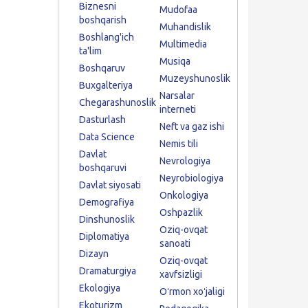
Biznesni
Mudofaa
boshqarish
Muhandislik
Boshlang'ich
Multimedia
ta'lim
Musiqa
Boshqaruv
Muzeyshunoslik
Buxgalteriya
Narsalar
Chegarashunoslik
interneti
Dasturlash
Neft va gaz ishi
Data Science
Nemis tili
Davlat
Nevrologiya
boshqaruvi
Neyrobiologiya
Davlat siyosati
Onkologiya
Demografiya
Oshpazlik
Dinshunoslik
Oziq-ovqat
Diplomatiya
sanoati
Dizayn
Oziq-ovqat
Dramaturgiya
xavfsizligi
Ekologiya
Oʻrmon xoʻjaligi
Ekoturizm