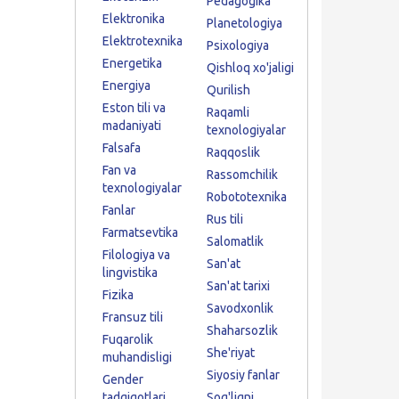
Pedagogika
Elektronika
Planetologiya
Elektrotexnika
Psixologiya
Energetika
Qishloq xo'jaligi
Energiya
Qurilish
Eston tili va
Raqamli
madaniyati
texnologiyalar
Falsafa
Raqqoslik
Fan va
Rassomchilik
texnologiyalar
Robototexnika
Fanlar
Rus tili
Farmatsevtika
Salomatlik
Filologiya va
San'at
lingvistika
San'at tarixi
Fizika
Savodxonlik
Fransuz tili
Shaharsozlik
Fuqarolik
She'riyat
muhandisligi
Siyosiy fanlar
Gender
tadqiqotlari
Sog'liqni