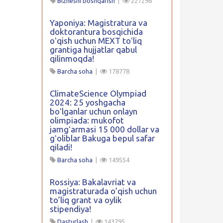
Biznesni boshqarish
|
227298
Yaponiya: Magistratura va
doktorantura bosqichida
oʻqish uchun MEXT toʻliq
grantiga hujjatlar qabul
qilinmoqda!
Barcha soha
|
178778
ClimateScience Olympiad
2024: 25 yoshgacha
boʻlganlar uchun onlayn
olimpiada: mukofot
jamgʻarmasi 15 000 dollar va
gʻoliblar Bakuga bepul safar
qiladi!
Barcha soha
|
149554
Rossiya: Bakalavriat va
magistraturada o’qish uchun
to’liq grant va oylik
stipendiya!
Dasturlash
|
143795