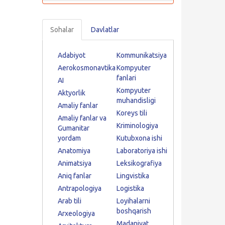
Sohalar
Davlatlar
Adabiyot
Kommunikatsiya
Aerokosmonavtika
Kompyuter
fanlari
AI
Kompyuter
Aktyorlik
muhandisligi
Amaliy fanlar
Koreys tili
Amaliy fanlar va
Kriminologiya
Gumanitar
yordam
Kutubxona ishi
Anatomiya
Laboratoriya ishi
Animatsiya
Leksikografiya
Aniq fanlar
Lingvistika
Antrapologiya
Logistika
Arab tili
Loyihalarni
boshqarish
Arxeologiya
Madaniyat