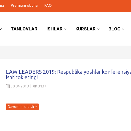
ma
Premium obuna
FAQ
TANLOVLAR
ISHLAR
KURSLAR
BLOG
LAW LEADERS 2019: Respublika yoshlar konferensiya
ishtirok eting!
30.04.2019 |
3137
Davomini o'qish