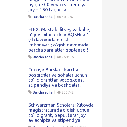
oyiga 300 yevro stipendiya;
joy – 150 tagacha!
Barcha soha
|
301782
FLEX: Maktab, litsey va kollej
oʻquvchilari uchun AQSHda 1
yil davomida oʻqish
imkoniyati; oʻqish davomida
barcha xarajatlar qoplanadi!
Barcha soha
|
269136
Turkiye Burslari: barcha
bosqichlar va sohalar uchun
to’liq grantlar, yotoqxona,
stipendiya va boshqalar!
Barcha soha
|
235742
Schwarzman Scholars: Xitoyda
magistraturada oʻqish uchun
toʻliq grant, bepul turar joy,
aviachipta va stipendiya!