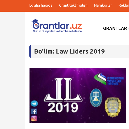
Loyiha haqida
Grant taklif qilish
Hamkorlar
Rekla
GRANTLAR
Grantlar
Bo'lim: Law Liders 2019
Tanlovlar
Ishlar
Kurslar
Blog
Yana