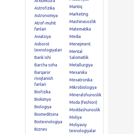
Arxitektura
Mantiq
Astrofizika
Marketing
Astronomiya
Mashinasozlik
Atrof-muhit
fanlari
Matematika
Aviatsiya
Media
Axborot
Menejment
texnologiyalari
Mental
Bank ishi
Salomatlik
Barcha soha
Metallurgiya
Barqaror
Mexanika
rivojlanish
Mexatronika
fanlari
Mikrobiologiya
Biofizika
Mineralshunoslik
Biokimyo
Moda (Fashion)
Biologiya
Moddashunoslik
Biomeditsina
Moliya
Biotexnologiya
Moliyaviy
Biznes
texnologiyalar