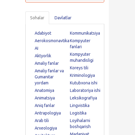
Sohalar
Davlatlar
Adabiyot
Kommunikatsiya
Aerokosmonavtika
Kompyuter
fanlari
AI
Kompyuter
Aktyorlik
muhandisligi
Amaliy fanlar
Koreys tili
Amaliy fanlar va
Kriminologiya
Gumanitar
yordam
Kutubxona ishi
Anatomiya
Laboratoriya ishi
Animatsiya
Leksikografiya
Aniq fanlar
Lingvistika
Antrapologiya
Logistika
Arab tili
Loyihalarni
boshqarish
Arxeologiya
Madaniyat