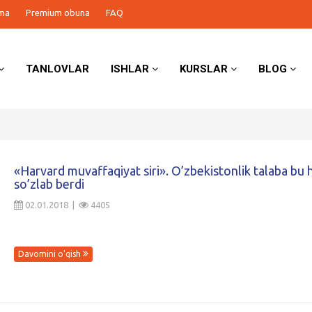
ma
Premium obuna
FAQ
TANLOVLAR
ISHLAR
KURSLAR
BLOG
«Harvard muvaffaqiyat siri». O’zbekistonlik talaba bu
so’zlab berdi
02.01.2018 |
4405
Davomini o'qish