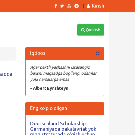
Kirish
|
Qidirish
Iqtibos
Agar baxtli yashashni istasangiz
 haqda
baxtni maqsadga bog’lang, odamlar
yoki narsalarga emas
- Albert Eynshteyn
Eng ko'p o'qilgan
Deutschland Scholarship:
Germaniyada bakalavriat yoki
magistraturada oʻqish uchun