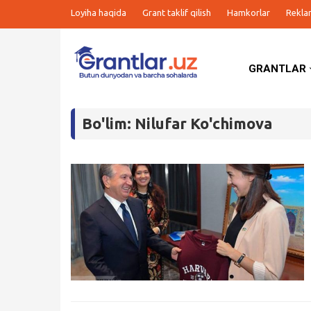
Loyiha haqida
Grant taklif qilish
Hamkorlar
Rekla
GRANTLAR
Grantlar
Bo'lim: Nilufar Ko'chimova
Tanlovlar
Ishlar
Kurslar
Blog
Yana