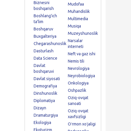
Biznesni
Mudofaa
boshqarish
Muhandislik
Boshlang'ich
Multimedia
ta'lim
Musiqa
Boshqaruv
Muzeyshunoslik
Buxgalteriya
Narsalar
Chegarashunoslik
interneti
Dasturlash
Neft va gaz ishi
Data Science
Nemis tili
Davlat
Nevrologiya
boshqaruvi
Neyrobiologiya
Davlat siyosati
Onkologiya
Demografiya
Oshpazlik
Dinshunoslik
Oziq-ovqat
Diplomatiya
sanoati
Dizayn
Oziq-ovqat
Dramaturgiya
xavfsizligi
Ekologiya
Oʻrmon xoʻjaligi
Ekoturizm