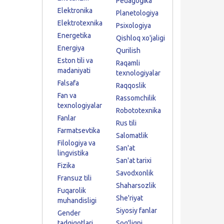
Pedagogika
Elektronika
Planetologiya
Elektrotexnika
Psixologiya
Energetika
Qishloq xo'jaligi
Energiya
Qurilish
Eston tili va
Raqamli
madaniyati
texnologiyalar
Falsafa
Raqqoslik
Fan va
Rassomchilik
texnologiyalar
Robototexnika
Fanlar
Rus tili
Farmatsevtika
Salomatlik
Filologiya va
San'at
lingvistika
San'at tarixi
Fizika
Savodxonlik
Fransuz tili
Shaharsozlik
Fuqarolik
She'riyat
muhandisligi
Siyosiy fanlar
Gender
tadqiqotlari
Sog'liqni