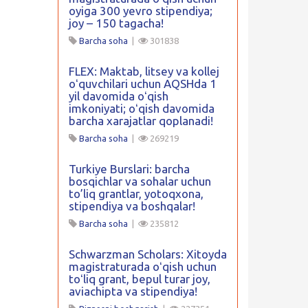
oyiga 300 yevro stipendiya;
joy – 150 tagacha!
Barcha soha
|
301838
FLEX: Maktab, litsey va kollej
oʻquvchilari uchun AQSHda 1
yil davomida oʻqish
imkoniyati; oʻqish davomida
barcha xarajatlar qoplanadi!
Barcha soha
|
269219
Turkiye Burslari: barcha
bosqichlar va sohalar uchun
to’liq grantlar, yotoqxona,
stipendiya va boshqalar!
Barcha soha
|
235812
Schwarzman Scholars: Xitoyda
magistraturada oʻqish uchun
toʻliq grant, bepul turar joy,
aviachipta va stipendiya!