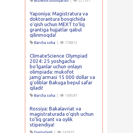
Biznesni boshqarish
|
227351
Yaponiya: Magistratura va
doktorantura bosqichida
oʻqish uchun MEXT toʻliq
grantiga hujjatlar qabul
qilinmoqda!
Barcha soha
|
178812
ClimateScience Olympiad
2024: 25 yoshgacha
boʻlganlar uchun onlayn
olimpiada: mukofot
jamgʻarmasi 15 000 dollar va
gʻoliblar Bakuga bepul safar
qiladi!
Barcha soha
|
149597
Rossiya: Bakalavriat va
magistraturada o’qish uchun
to’liq grant va oylik
stipendiya!
Dasturlash
|
143825