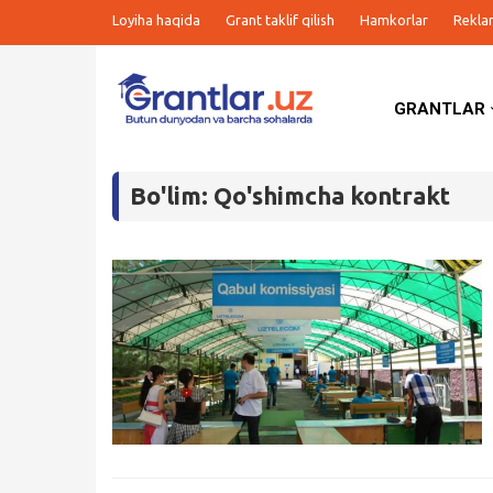
Loyiha haqida
Grant taklif qilish
Hamkorlar
Rekla
GRANTLAR
Grantlar
Bo'lim: Qo'shimcha kontrakt
Tanlovlar
Ishlar
Kurslar
Blog
Yana