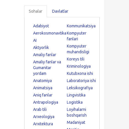
Sohalar
Davlatlar
Adabiyot
Kommunikatsiya
Aerokosmonavtika
Kompyuter
fanlari
AI
Kompyuter
Aktyorlik
muhandisligi
Amaliy fanlar
Koreys tili
Amaliy fanlar va
Kriminologiya
Gumanitar
yordam
Kutubxona ishi
Anatomiya
Laboratoriya ishi
Animatsiya
Leksikografiya
Aniq fanlar
Lingvistika
Antrapologiya
Logistika
Arab tili
Loyihalarni
boshqarish
Arxeologiya
Madaniyat
Arxitektura