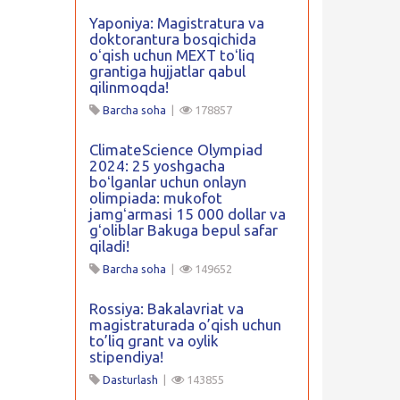
Yaponiya: Magistratura va
doktorantura bosqichida
oʻqish uchun MEXT toʻliq
grantiga hujjatlar qabul
qilinmoqda!
Barcha soha
|
178857
ClimateScience Olympiad
2024: 25 yoshgacha
boʻlganlar uchun onlayn
olimpiada: mukofot
jamgʻarmasi 15 000 dollar va
gʻoliblar Bakuga bepul safar
qiladi!
Barcha soha
|
149652
Rossiya: Bakalavriat va
magistraturada o’qish uchun
to’liq grant va oylik
stipendiya!
Dasturlash
|
143855