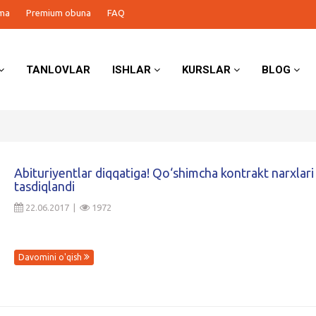
ma
Premium obuna
FAQ
TANLOVLAR
ISHLAR
KURSLAR
BLOG
Abituriyentlar diqqatiga! Qo‘shimcha kontrakt narxlari
tasdiqlandi
22.06.2017 |
1972
Davomini o'qish