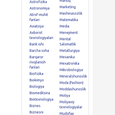
Mantiq
Astrofizika
Marketing
Astronomiya
Mashinasozlik
Atrof-muhit
fanlari
Matematika
Aviatsiya
Media
Axborot
Menejment
texnologiyalari
Mental
Bank ishi
Salomatlik
Barcha soha
Metallurgiya
Barqaror
Mexanika
rivojlanish
Mexatronika
fanlari
Mikrobiologiya
Biofizika
Mineralshunoslik
Biokimyo
Moda (Fashion)
Biologiya
Moddashunoslik
Biomeditsina
Moliya
Biotexnologiya
Moliyaviy
Biznes
texnologiyalar
Biznesni
Mudofaa