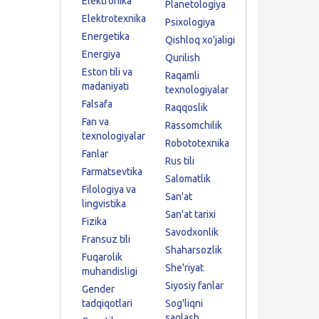
Elektronika
Planetologiya
Elektrotexnika
Psixologiya
Energetika
Qishloq xo'jaligi
Energiya
Qurilish
Eston tili va
Raqamli
madaniyati
texnologiyalar
Falsafa
Raqqoslik
Fan va
Rassomchilik
texnologiyalar
Robototexnika
Fanlar
Rus tili
Farmatsevtika
Salomatlik
Filologiya va
San'at
lingvistika
San'at tarixi
Fizika
Savodxonlik
Fransuz tili
Shaharsozlik
Fuqarolik
She'riyat
muhandisligi
Siyosiy fanlar
Gender
tadqiqotlari
Sog'liqni
saqlash