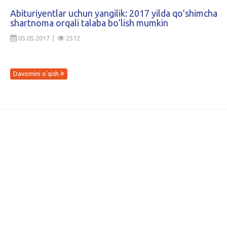
Abituriyentlar uchun yangilik: 2017 yilda qo’shimcha
shartnoma orqali talaba bo’lish mumkin
05.05.2017 |
2512
Davomini o'qish