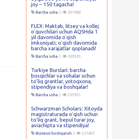
joy – 150 tagacha!
Barcha soha
|
301908
FLEX: Maktab, litsey va kollej
oʻquvchilari uchun AQSHda 1
yil davomida oʻqish
imkoniyati; oʻqish davomida
barcha xarajatlar qoplanadi!
Barcha soha
|
269335
Turkiye Burslari: barcha
bosqichlar va sohalar uchun
to’liq grantlar, yotoqxona,
stipendiya va boshqalar!
Barcha soha
|
235931
Schwarzman Scholars: Xitoyda
magistraturada oʻqish uchun
toʻliq grant, bepul turar joy,
aviachipta va stipendiya!
Biznesni boshqarish
|
227407