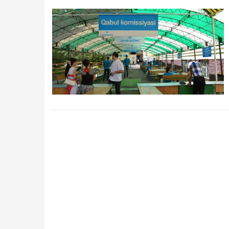
Qidirish
Kirish