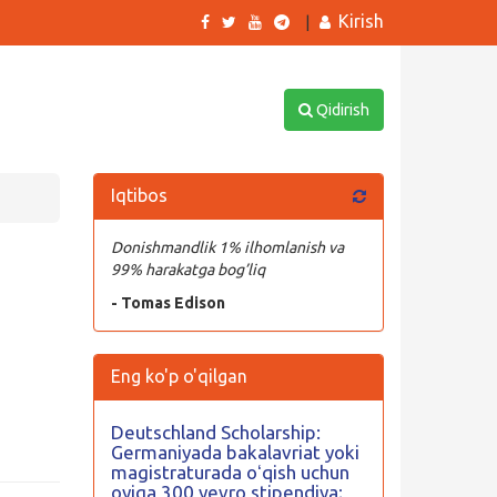
Kirish
|
Qidirish
Iqtibos
Donishmandlik 1% ilhomlanish va
99% harakatga bog’liq
- Tomas Edison
Eng ko'p o'qilgan
Deutschland Scholarship:
Germaniyada bakalavriat yoki
magistraturada oʻqish uchun
oyiga 300 yevro stipendiya;