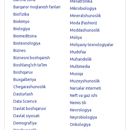
Mexatronika
Barqaror rivojlanish fanlari
Mikrobiologiya
Biofizika
Mineralshunoslik
Biokimyo
Moda (Fashion)
Biologiya
Moddashunoslik
Biomeditsina
Moliya
Biotexnologiya
Moliyaviy texnologiyalar
Biznes
Mudofaa
Biznesni boshqarish
Muhandislik
Boshlang'ich ta'lim
Multimedia
Boshqaruv
Musiqa
Buxgalteriya
Muzeyshunoslik
Chegarashunoslik
Narsalar interneti
Dasturlash
Neft va gaz ishi
Data Science
Nemis tili
Davlat boshqaruvi
Nevrologiya
Davlat siyosati
Neyrobiologiya
Demografiya
Onkologiya