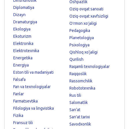
Dinshunoslik
Oshpazlik
Diplomatiya
Oziq-ovqat sanoati
Dizayn
Oziq-ovqat xavfsizligi
Dramaturgiya
Oʻrmon xoʻjaligi
Ekologiya
Pedagogika
Ekoturizm
Planetologiya
Elektronika
Psixologiya
Elektrotexnika
Qishloq xo'jaligi
Energetika
Qurilish
Energiya
Raqamli texnologiyalar
Eston tili va madaniyati
Raqqoslik
Falsafa
Rassomchilik
Fan va texnologiyalar
Robototexnika
Fanlar
Rus tili
Farmatsevtika
Salomatlik
Filologiya va lingvistika
San'at
Fizika
San'at tarixi
Fransuz tili
Savodxonlik