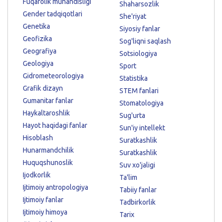
Fuqarolik muhandisligi
Shaharsozlik
Gender tadqiqotlari
She'riyat
Genetika
Siyosiy fanlar
Geofizika
Sog'liqni saqlash
Geografiya
Sotsiologiya
Geologiya
Sport
Gidrometeorologiya
Statistika
Grafik dizayn
STEM fanlari
Gumanitar fanlar
Stomatologiya
Haykaltaroshlik
Sug'urta
Hayot haqidagi fanlar
Sun'iy intellekt
Hisoblash
Suratkashlik
Hunarmandchilik
Suratkashlik
Huquqshunoslik
Suv xo'jaligi
Ijodkorlik
Ta'lim
Ijtimoiy antropologiya
Tabiiy fanlar
Ijtimoiy fanlar
Tadbirkorlik
Ijtimoiy himoya
Tarix