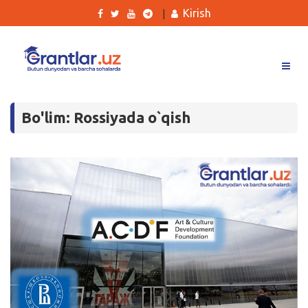
Kirish
|
Grantlar
Bo'lim: Rossiyada o`qish
Tanlovlar
Ishlar
Kurslar
Blog
Yana
Qidirish