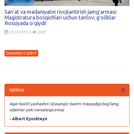
Kirish
San’at va madaniyatni rivojlantirish jamgʻarmasi:
Magistratura bosqichlari uchun tanlov; gʻoliblar
Rossiyada oʻqiydi!
23.07.2019 |
2597
Davomini o'qish
Iqtibos
Agar baxtli yashashni istasangiz baxtni maqsadga bog’lang,
odamlar yoki narsalarga emas
- Albert Eynshteyn