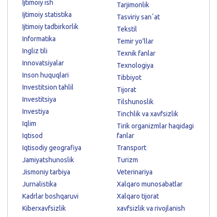
Ijtimoiy ish
Tarjimonlik
Ijtimoiy statistika
Tasviriy sanʼat
Ijtimoiy tadbirkorlik
Tekstil
Informatika
Temir yo'llar
Ingliz tili
Texnik fanlar
Innovatsiyalar
Texnologiya
Inson huquqlari
Tibbiyot
Investitsion tahlil
Tijorat
Investitsiya
Tilshunoslik
Investiya
Tinchlik va xavfsizlik
Iqlim
Tirik organizmlar haqidagi
Iqtisod
fanlar
Iqtisodiy geografiya
Transport
Jamiyatshunoslik
Turizm
Jismoniy tarbiya
Veterinariya
Jurnalistika
Xalqaro munosabatlar
Kadrlar boshqaruvi
Xalqaro tijorat
Kiberxavfsizlik
xavfsizlik va rivojlanish