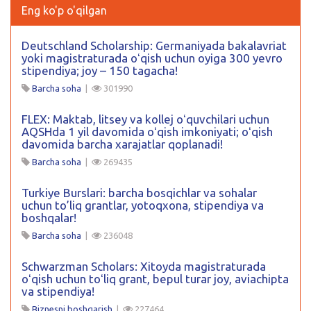
Eng ko'p o'qilgan
Deutschland Scholarship: Germaniyada bakalavriat
yoki magistraturada oʻqish uchun oyiga 300 yevro
stipendiya; joy – 150 tagacha!
Barcha soha
|
301990
FLEX: Maktab, litsey va kollej oʻquvchilari uchun
AQSHda 1 yil davomida oʻqish imkoniyati; oʻqish
davomida barcha xarajatlar qoplanadi!
Barcha soha
|
269435
Turkiye Burslari: barcha bosqichlar va sohalar
uchun to’liq grantlar, yotoqxona, stipendiya va
boshqalar!
Barcha soha
|
236048
Schwarzman Scholars: Xitoyda magistraturada
oʻqish uchun toʻliq grant, bepul turar joy, aviachipta
va stipendiya!
Biznesni boshqarish
|
227464