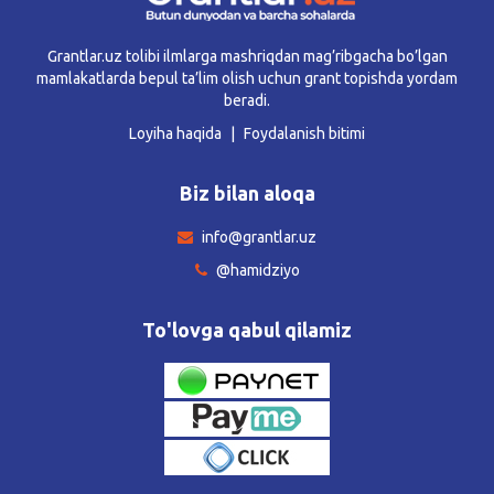
Grantlar.uz tolibi ilmlarga mashriqdan mag’ribgacha bo’lgan
mamlakatlarda bepul ta’lim olish uchun grant topishda yordam
beradi.
Loyiha haqida
Foydalanish bitimi
Biz bilan aloqa
info@grantlar.uz
@hamidziyo
To'lovga qabul qilamiz