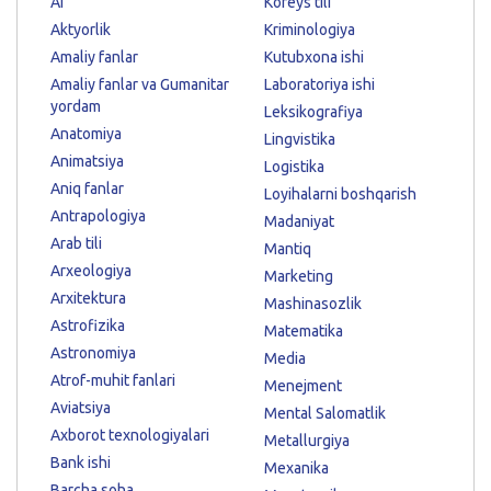
AI
Koreys tili
Aktyorlik
Kriminologiya
Amaliy fanlar
Kutubxona ishi
Amaliy fanlar va Gumanitar
Laboratoriya ishi
yordam
Leksikografiya
Anatomiya
Lingvistika
Animatsiya
Logistika
Aniq fanlar
Loyihalarni boshqarish
Antrapologiya
Madaniyat
Arab tili
Mantiq
Arxeologiya
Marketing
Arxitektura
Mashinasozlik
Astrofizika
Matematika
Astronomiya
Media
Atrof-muhit fanlari
Menejment
Aviatsiya
Mental Salomatlik
Axborot texnologiyalari
Metallurgiya
Bank ishi
Mexanika
Barcha soha