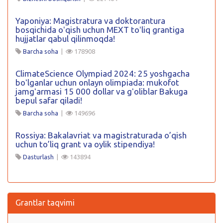
Yaponiya: Magistratura va doktorantura
bosqichida oʻqish uchun MEXT toʻliq grantiga
hujjatlar qabul qilinmoqda!
Barcha soha
|
178908
ClimateScience Olympiad 2024: 25 yoshgacha
boʻlganlar uchun onlayn olimpiada: mukofot
jamgʻarmasi 15 000 dollar va gʻoliblar Bakuga
bepul safar qiladi!
Barcha soha
|
149696
Rossiya: Bakalavriat va magistraturada o’qish
uchun to’liq grant va oylik stipendiya!
Dasturlash
|
143894
Grantlar taqvimi