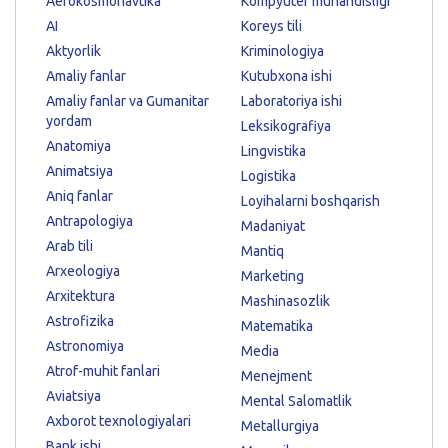
Aerokosmonavtika
Kompyuter muhandisligi
AI
Koreys tili
Aktyorlik
Kriminologiya
Amaliy fanlar
Kutubxona ishi
Amaliy fanlar va Gumanitar
Laboratoriya ishi
yordam
Leksikografiya
Anatomiya
Lingvistika
Animatsiya
Logistika
Aniq fanlar
Loyihalarni boshqarish
Antrapologiya
Madaniyat
Arab tili
Mantiq
Arxeologiya
Marketing
Arxitektura
Mashinasozlik
Astrofizika
Matematika
Astronomiya
Media
Atrof-muhit fanlari
Menejment
Aviatsiya
Mental Salomatlik
Axborot texnologiyalari
Metallurgiya
Bank ishi