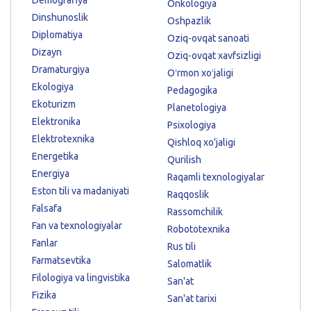
Demografiya
Onkologiya
Dinshunoslik
Oshpazlik
Diplomatiya
Oziq-ovqat sanoati
Dizayn
Oziq-ovqat xavfsizligi
Dramaturgiya
Oʻrmon xoʻjaligi
Ekologiya
Pedagogika
Ekoturizm
Planetologiya
Elektronika
Psixologiya
Elektrotexnika
Qishloq xo'jaligi
Energetika
Qurilish
Energiya
Raqamli texnologiyalar
Eston tili va madaniyati
Raqqoslik
Falsafa
Rassomchilik
Fan va texnologiyalar
Robototexnika
Fanlar
Rus tili
Farmatsevtika
Salomatlik
Filologiya va lingvistika
San'at
Fizika
San'at tarixi