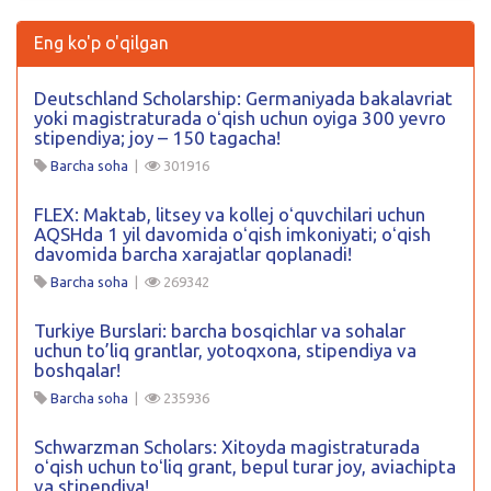
Eng ko'p o'qilgan
Deutschland Scholarship: Germaniyada bakalavriat
yoki magistraturada oʻqish uchun oyiga 300 yevro
stipendiya; joy – 150 tagacha!
Barcha soha
|
301916
FLEX: Maktab, litsey va kollej oʻquvchilari uchun
AQSHda 1 yil davomida oʻqish imkoniyati; oʻqish
davomida barcha xarajatlar qoplanadi!
Barcha soha
|
269342
Turkiye Burslari: barcha bosqichlar va sohalar
uchun to’liq grantlar, yotoqxona, stipendiya va
boshqalar!
Barcha soha
|
235936
Schwarzman Scholars: Xitoyda magistraturada
oʻqish uchun toʻliq grant, bepul turar joy, aviachipta
va stipendiya!