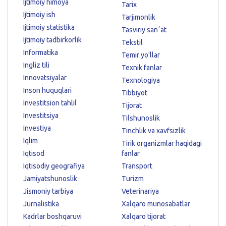
Ijtimoiy himoya
Tarix
Ijtimoiy ish
Tarjimonlik
Ijtimoiy statistika
Tasviriy sanʼat
Ijtimoiy tadbirkorlik
Tekstil
Informatika
Temir yo'llar
Ingliz tili
Texnik fanlar
Innovatsiyalar
Texnologiya
Inson huquqlari
Tibbiyot
Investitsion tahlil
Tijorat
Investitsiya
Tilshunoslik
Investiya
Tinchlik va xavfsizlik
Iqlim
Tirik organizmlar haqidagi
Iqtisod
fanlar
Iqtisodiy geografiya
Transport
Jamiyatshunoslik
Turizm
Jismoniy tarbiya
Veterinariya
Jurnalistika
Xalqaro munosabatlar
Kadrlar boshqaruvi
Xalqaro tijorat