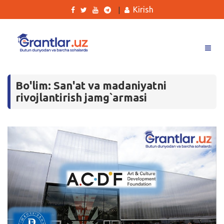
Kirish
|
Grantlar
Bo'lim: San'at va madaniyatni
Tanlovlar
rivojlantirish jamg`armasi
Ishlar
Kurslar
Blog
Yana
Qidirish