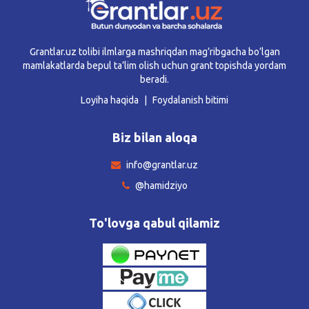
Grantlar.uz tolibi ilmlarga mashriqdan mag’ribgacha bo’lgan
mamlakatlarda bepul ta’lim olish uchun grant topishda yordam
beradi.
Loyiha haqida
Foydalanish bitimi
Biz bilan aloqa
info@grantlar.uz
@hamidziyo
To'lovga qabul qilamiz