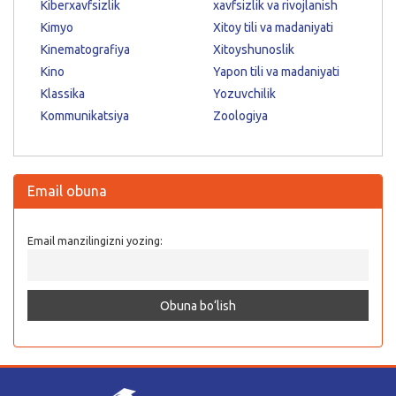
Kiberxavfsizlik
xavfsizlik va rivojlanish
Kimyo
Xitoy tili va madaniyati
Kinematografiya
Xitoyshunoslik
Kino
Yapon tili va madaniyati
Klassika
Yozuvchilik
Kommunikatsiya
Zoologiya
Email obuna
Email manzilingizni yozing: