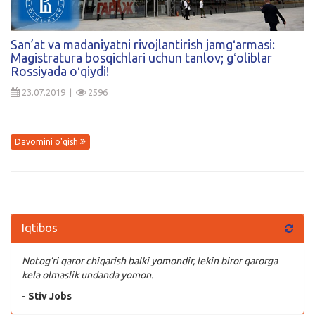
Kirish
San’at va madaniyatni rivojlantirish jamgʻarmasi:
Magistratura bosqichlari uchun tanlov; gʻoliblar
Rossiyada oʻqiydi!
23.07.2019 |
2596
Davomini o'qish
Iqtibos
Notog’ri qaror chiqarish balki yomondir, lekin biror qarorga
kela olmaslik undanda yomon.
- Stiv Jobs