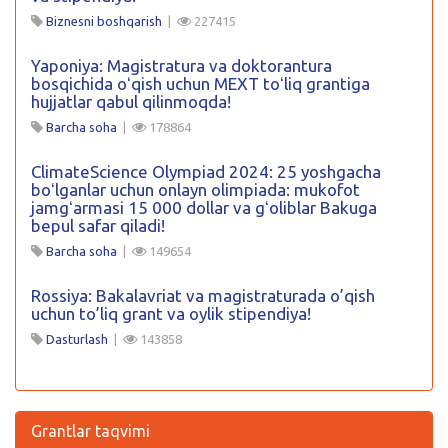
Biznesni boshqarish
|
227415
Yaponiya: Magistratura va doktorantura
bosqichida oʻqish uchun MEXT toʻliq grantiga
hujjatlar qabul qilinmoqda!
Barcha soha
|
178864
ClimateScience Olympiad 2024: 25 yoshgacha
boʻlganlar uchun onlayn olimpiada: mukofot
jamgʻarmasi 15 000 dollar va gʻoliblar Bakuga
bepul safar qiladi!
Barcha soha
|
149654
Rossiya: Bakalavriat va magistraturada o’qish
uchun to’liq grant va oylik stipendiya!
Dasturlash
|
143858
Grantlar taqvimi