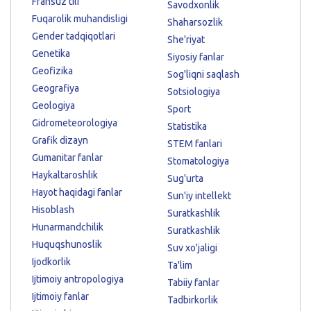
Fransuz tili
Savodxonlik
Fuqarolik muhandisligi
Shaharsozlik
Gender tadqiqotlari
She'riyat
Genetika
Siyosiy fanlar
Geofizika
Sog'liqni saqlash
Geografiya
Sotsiologiya
Geologiya
Sport
Gidrometeorologiya
Statistika
Grafik dizayn
STEM fanlari
Gumanitar fanlar
Stomatologiya
Haykaltaroshlik
Sug'urta
Hayot haqidagi fanlar
Sun'iy intellekt
Hisoblash
Suratkashlik
Hunarmandchilik
Suratkashlik
Huquqshunoslik
Suv xo'jaligi
Ijodkorlik
Ta'lim
Ijtimoiy antropologiya
Tabiiy fanlar
Ijtimoiy fanlar
Tadbirkorlik