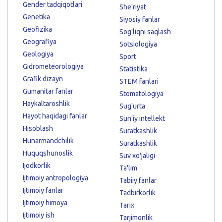
Gender tadqiqotlari
She'riyat
Genetika
Siyosiy fanlar
Geofizika
Sog'liqni saqlash
Geografiya
Sotsiologiya
Geologiya
Sport
Gidrometeorologiya
Statistika
Grafik dizayn
STEM fanlari
Gumanitar fanlar
Stomatologiya
Haykaltaroshlik
Sug'urta
Hayot haqidagi fanlar
Sun'iy intellekt
Hisoblash
Suratkashlik
Hunarmandchilik
Suratkashlik
Huquqshunoslik
Suv xo'jaligi
Ijodkorlik
Ta'lim
Ijtimoiy antropologiya
Tabiiy fanlar
Ijtimoiy fanlar
Tadbirkorlik
Ijtimoiy himoya
Tarix
Ijtimoiy ish
Tarjimonlik