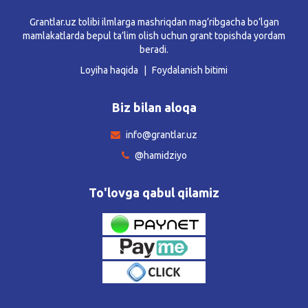
Grantlar.uz tolibi ilmlarga mashriqdan mag’ribgacha bo’lgan
mamlakatlarda bepul ta’lim olish uchun grant topishda yordam
beradi.
Loyiha haqida
Foydalanish bitimi
Biz bilan aloqa
info@grantlar.uz
@hamidziyo
To'lovga qabul qilamiz