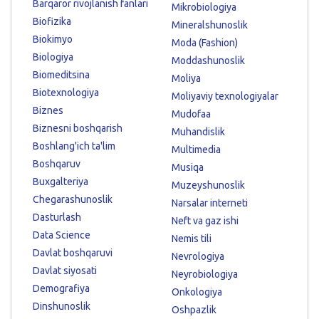
Barqaror rivojlanish fanlari
Mikrobiologiya
Biofizika
Mineralshunoslik
Biokimyo
Moda (Fashion)
Biologiya
Moddashunoslik
Biomeditsina
Moliya
Biotexnologiya
Moliyaviy texnologiyalar
Biznes
Mudofaa
Biznesni boshqarish
Muhandislik
Boshlang'ich ta'lim
Multimedia
Boshqaruv
Musiqa
Buxgalteriya
Muzeyshunoslik
Chegarashunoslik
Narsalar interneti
Dasturlash
Neft va gaz ishi
Data Science
Nemis tili
Davlat boshqaruvi
Nevrologiya
Davlat siyosati
Neyrobiologiya
Demografiya
Onkologiya
Dinshunoslik
Oshpazlik