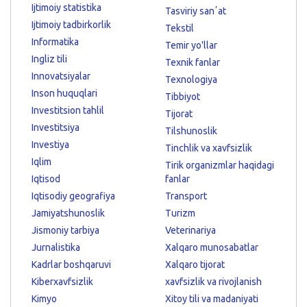
Ijtimoiy statistika
Tasviriy sanʼat
Ijtimoiy tadbirkorlik
Tekstil
Informatika
Temir yo'llar
Ingliz tili
Texnik fanlar
Innovatsiyalar
Texnologiya
Inson huquqlari
Tibbiyot
Investitsion tahlil
Tijorat
Investitsiya
Tilshunoslik
Investiya
Tinchlik va xavfsizlik
Iqlim
Tirik organizmlar haqidagi
Iqtisod
fanlar
Iqtisodiy geografiya
Transport
Jamiyatshunoslik
Turizm
Jismoniy tarbiya
Veterinariya
Jurnalistika
Xalqaro munosabatlar
Kadrlar boshqaruvi
Xalqaro tijorat
Kiberxavfsizlik
xavfsizlik va rivojlanish
Kimyo
Xitoy tili va madaniyati