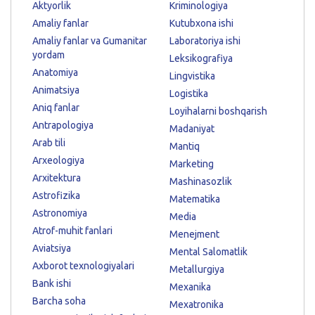
Aktyorlik
Kriminologiya
Amaliy fanlar
Kutubxona ishi
Amaliy fanlar va Gumanitar
Laboratoriya ishi
yordam
Leksikografiya
Anatomiya
Lingvistika
Animatsiya
Logistika
Aniq fanlar
Loyihalarni boshqarish
Antrapologiya
Madaniyat
Arab tili
Mantiq
Arxeologiya
Marketing
Arxitektura
Mashinasozlik
Astrofizika
Matematika
Astronomiya
Media
Atrof-muhit fanlari
Menejment
Aviatsiya
Mental Salomatlik
Axborot texnologiyalari
Metallurgiya
Bank ishi
Mexanika
Barcha soha
Mexatronika