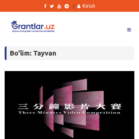
Kirish
|
Grantlar
Bo'lim: Tayvan
Tanlovlar
Ishlar
Kurslar
Blog
Yana
Qidirish