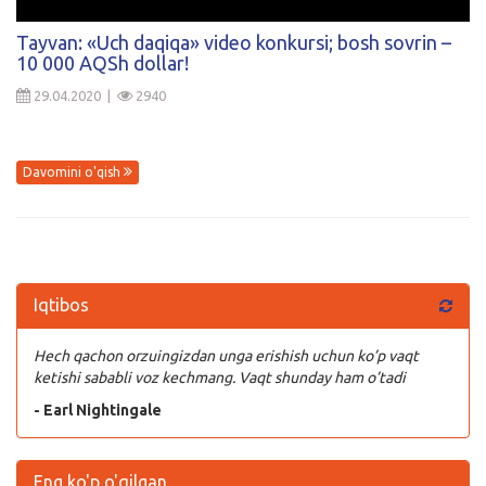
Kirish
Tayvan: «Uch daqiqa» video konkursi; bosh sovrin –
10 000 AQSh dollar!
29.04.2020 |
2940
Davomini o'qish
Iqtibos
Hech qachon orzuingizdan unga erishish uchun ko’p vaqt
ketishi sababli voz kechmang. Vaqt shunday ham o’tadi
- Earl Nightingale
Eng ko'p o'qilgan