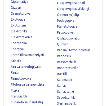
Diplomatiya
Oziq-ovqat sanoati
Dizayn
Oziq-ovqat xavfsizligi
Dramaturgiya
Oʻrmon xoʻjaligi
Ekologiya
Pedagogika
Ekoturizm
Planetologiya
Elektronika
Psixologiya
Elektrotexnika
Qishloq xo'jaligi
Energetika
Qurilish
Energiya
Raqamli texnologiyalar
Eston tili va madaniyati
Raqqoslik
Falsafa
Rassomchilik
Fan va texnologiyalar
Robototexnika
Fanlar
Rus tili
Farmatsevtika
Salomatlik
Filologiya va lingvistika
San'at
Fizika
San'at tarixi
Fransuz tili
Savodxonlik
Fuqarolik muhandisligi
Shaharsozlik