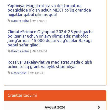
Yaponiya: Magistratura va doktorantura
bosqichida oʻqish uchun MEXT toʻliq grantiga
hujjatlar qabul qilinmoqda!
Barcha soha
|
178981
ClimateScience Olympiad 2024: 25 yoshgacha
boʻlganlar uchun onlayn olimpiada: mukofot
jamgʻarmasi 15 000 dollar va gʻoliblar Bakuga
bepul safar qiladi!
Barcha soha
|
149764
Rossiya: Bakalavriat va magistraturada o’qish
uchun to’liq grant va oylik stipendiya!
Dasturlash
|
143941
Grantlar taqvimi
Avgust 2026