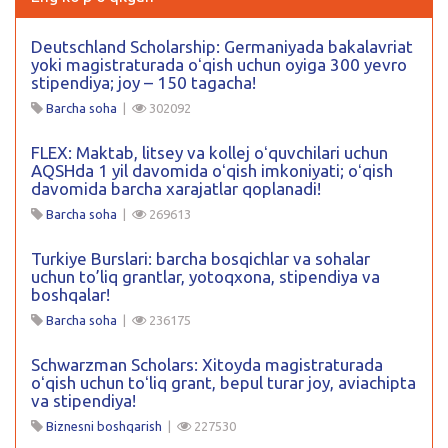
Deutschland Scholarship: Germaniyada bakalavriat
yoki magistraturada oʻqish uchun oyiga 300 yevro
stipendiya; joy – 150 tagacha!
Barcha soha
|
302092
FLEX: Maktab, litsey va kollej oʻquvchilari uchun
AQSHda 1 yil davomida oʻqish imkoniyati; oʻqish
davomida barcha xarajatlar qoplanadi!
Barcha soha
|
269613
Turkiye Burslari: barcha bosqichlar va sohalar
uchun to’liq grantlar, yotoqxona, stipendiya va
boshqalar!
Barcha soha
|
236175
Schwarzman Scholars: Xitoyda magistraturada
oʻqish uchun toʻliq grant, bepul turar joy, aviachipta
va stipendiya!
Biznesni boshqarish
|
227530