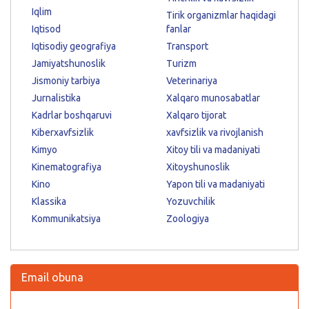
Iqlim
Tirik organizmlar haqidagi
Iqtisod
fanlar
Iqtisodiy geografiya
Transport
Jamiyatshunoslik
Turizm
Jismoniy tarbiya
Veterinariya
Jurnalistika
Xalqaro munosabatlar
Kadrlar boshqaruvi
Xalqaro tijorat
Kiberxavfsizlik
xavfsizlik va rivojlanish
Kimyo
Xitoy tili va madaniyati
Kinematografiya
Xitoyshunoslik
Kino
Yapon tili va madaniyati
Klassika
Yozuvchilik
Kommunikatsiya
Zoologiya
Email obuna