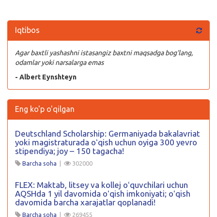
Kirish
Iqtibos
Agar baxtli yashashni istasangiz baxtni maqsadga bog’lang,
odamlar yoki narsalarga emas
- Albert Eynshteyn
Eng ko'p o'qilgan
Deutschland Scholarship: Germaniyada bakalavriat
yoki magistraturada oʻqish uchun oyiga 300 yevro
stipendiya; joy – 150 tagacha!
Barcha soha
|
302000
FLEX: Maktab, litsey va kollej oʻquvchilari uchun
AQSHda 1 yil davomida oʻqish imkoniyati; oʻqish
davomida barcha xarajatlar qoplanadi!
Barcha soha
|
269455