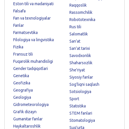
Eston tili va madaniyati
Raqqoslik
Falsafa
Rassomchilik
Fan va texnologiyalar
Robototexnika
Fanlar
Rus tili
Farmatsevtika
Salomatlik
Filologiya va lingvistika
San'at
Fizika
San'at tarixi
Fransuz tili
Savodxonlik
Fuqarolik muhandisligi
Shaharsozlik
Gender tadqiqotlari
She'riyat
Genetika
Siyosiy fanlar
Geofizika
Sog'liqni saqlash
Geografiya
Sotsiologiya
Geologiya
Sport
Gidrometeorologiya
Statistika
Grafik dizayn
STEM fanlari
Gumanitar fanlar
Stomatologiya
Haykaltaroshlik
Sug'urta