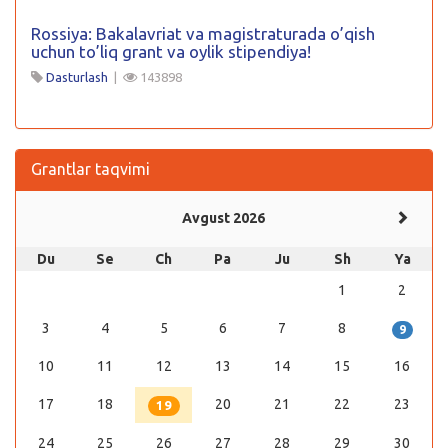
Rossiya: Bakalavriat va magistraturada o’qish
uchun to’liq grant va oylik stipendiya!
Dasturlash
|
143898
Grantlar taqvimi
Avgust 2026
Du
Se
Ch
Pa
Ju
Sh
Ya
1
2
3
4
5
6
7
8
9
10
11
12
13
14
15
16
17
18
20
21
22
23
19
24
25
26
27
28
29
30