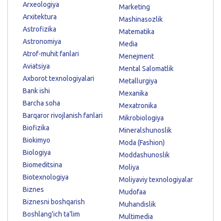
Arxeologiya
Marketing
Arxitektura
Mashinasozlik
Astrofizika
Matematika
Astronomiya
Media
Atrof-muhit fanlari
Menejment
Aviatsiya
Mental Salomatlik
Axborot texnologiyalari
Metallurgiya
Bank ishi
Mexanika
Barcha soha
Mexatronika
Barqaror rivojlanish fanlari
Mikrobiologiya
Biofizika
Mineralshunoslik
Biokimyo
Moda (Fashion)
Biologiya
Moddashunoslik
Biomeditsina
Moliya
Biotexnologiya
Moliyaviy texnologiyalar
Biznes
Mudofaa
Biznesni boshqarish
Muhandislik
Boshlang'ich ta'lim
Multimedia