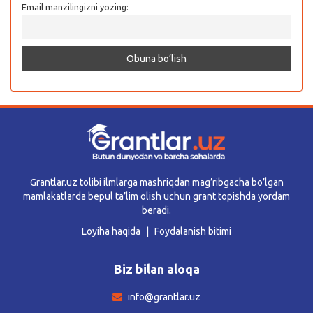
Email manzilingizni yozing:
Grantlar.uz tolibi ilmlarga mashriqdan mag’ribgacha bo’lgan
mamlakatlarda bepul ta’lim olish uchun grant topishda yordam
beradi.
Loyiha haqida
Foydalanish bitimi
Biz bilan aloqa
info@grantlar.uz