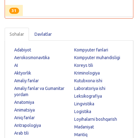
31
Sohalar
Davlatlar
Adabiyot
Kompyuter fanlari
Aerokosmonavtika
Kompyuter muhandisligi
AI
Koreys tili
Aktyorlik
Kriminologiya
Amaliy fanlar
Kutubxona ishi
Amaliy fanlar va Gumanitar
Laboratoriya ishi
yordam
Leksikografiya
Anatomiya
Lingvistika
Animatsiya
Logistika
Aniq fanlar
Loyihalarni boshqarish
Antrapologiya
Madaniyat
Arab tili
Mantiq