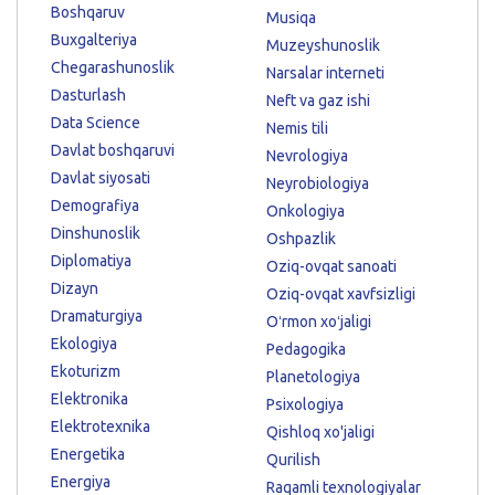
Boshqaruv
Musiqa
Buxgalteriya
Muzeyshunoslik
Chegarashunoslik
Narsalar interneti
Dasturlash
Neft va gaz ishi
Data Science
Nemis tili
Davlat boshqaruvi
Nevrologiya
Davlat siyosati
Neyrobiologiya
Demografiya
Onkologiya
Dinshunoslik
Oshpazlik
Diplomatiya
Oziq-ovqat sanoati
Dizayn
Oziq-ovqat xavfsizligi
Dramaturgiya
Oʻrmon xoʻjaligi
Ekologiya
Pedagogika
Ekoturizm
Planetologiya
Elektronika
Psixologiya
Elektrotexnika
Qishloq xo'jaligi
Energetika
Qurilish
Energiya
Raqamli texnologiyalar