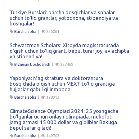
Turkiye Burslari: barcha bosqichlar va sohalar
uchun to’liq grantlar, yotoqxona, stipendiya va
boshqalar!
Barcha soha
|
236061
Schwarzman Scholars: Xitoyda magistraturada
oʻqish uchun toʻliq grant, bepul turar joy, aviachipta
va stipendiya!
Biznesni boshqarish
|
227469
Yaponiya: Magistratura va doktorantura
bosqichida oʻqish uchun MEXT toʻliq grantiga
hujjatlar qabul qilinmoqda!
Barcha soha
|
178913
ClimateScience Olympiad 2024: 25 yoshgacha
boʻlganlar uchun onlayn olimpiada: mukofot
jamgʻarmasi 15 000 dollar va gʻoliblar Bakuga
bepul safar qiladi!
Barcha soha
|
149703