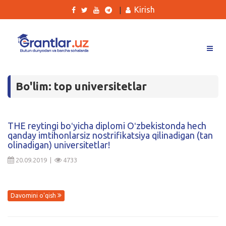
Kirish
|
Grantlar
Bo'lim: top universitetlar
Tanlovlar
Ishlar
THE reytingi boʻyicha diplomi Oʻzbekistonda hech
Kurslar
qanday imtihonlarsiz nostrifikatsiya qilinadigan (tan
olinadigan) universitetlar!
Blog
20.09.2019 |
4733
Yana
Davomini o'qish
Qidirish