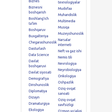
Biznes
texnologiyalar
Biznesni
Mudofaa
boshqarish
Muhandislik
Boshlang'ich
Multimedia
ta'lim
Musiqa
Boshqaruv
Muzeyshunoslik
Buxgalteriya
Narsalar
Chegarashunoslik
interneti
Dasturlash
Neft va gaz ishi
Data Science
Nemis tili
Davlat
Nevrologiya
boshqaruvi
Neyrobiologiya
Davlat siyosati
Onkologiya
Demografiya
Oshpazlik
Dinshunoslik
Oziq-ovqat
Diplomatiya
sanoati
Dizayn
Oziq-ovqat
Dramaturgiya
xavfsizligi
Ekologiya
Oʻrmon xoʻjaligi