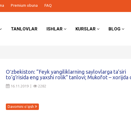
ma
Premium obuna
FAQ
TANLOVLAR
ISHLAR
KURSLAR
BLOG
Oʻzbekiston: “Feyk yangiliklarning saylovlarga ta’siri
to‘g‘risida eng yaxshi rolik” tanlovi; Mukofot – xorijda 
16.11.2019 |
2282
Davomini o'qish