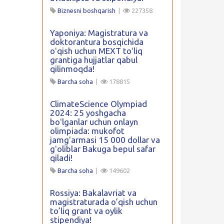
Biznesni boshqarish
|
227358
Yaponiya: Magistratura va
doktorantura bosqichida
oʻqish uchun MEXT toʻliq
grantiga hujjatlar qabul
qilinmoqda!
Barcha soha
|
178815
ClimateScience Olympiad
2024: 25 yoshgacha
boʻlganlar uchun onlayn
olimpiada: mukofot
jamgʻarmasi 15 000 dollar va
gʻoliblar Bakuga bepul safar
qiladi!
Barcha soha
|
149602
Rossiya: Bakalavriat va
magistraturada o’qish uchun
to’liq grant va oylik
stipendiya!