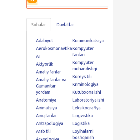
Sohalar
Davlatlar
Adabiyot
Kommunikatsiya
Aerokosmonavtika
Kompyuter
fanlari
AI
Kompyuter
Aktyorlik
muhandisligi
Amaliy fanlar
Koreys tili
Amaliy fanlar va
Kriminologiya
Gumanitar
yordam
Kutubxona ishi
Anatomiya
Laboratoriya ishi
Animatsiya
Leksikografiya
Aniq fanlar
Lingvistika
Antrapologiya
Logistika
Arab tili
Loyihalarni
boshqarish
Arxeologiya