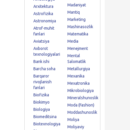
Madaniyat
Arxitektura
Mantiq
Astrofizika
Marketing
Astronomiya
Mashinasozlik
Atrof-muhit
fanlari
Matematika
Aviatsiya
Media
Axborot
Menejment
texnologiyalari
Mental
Bank ishi
Salomatlik
Barcha soha
Metallurgiya
Barqaror
Mexanika
rivojlanish
Mexatronika
fanlari
Mikrobiologiya
Biofizika
Mineralshunoslik
Biokimyo
Moda (Fashion)
Biologiya
Moddashunoslik
Biomeditsina
Moliya
Biotexnologiya
Moliyaviy