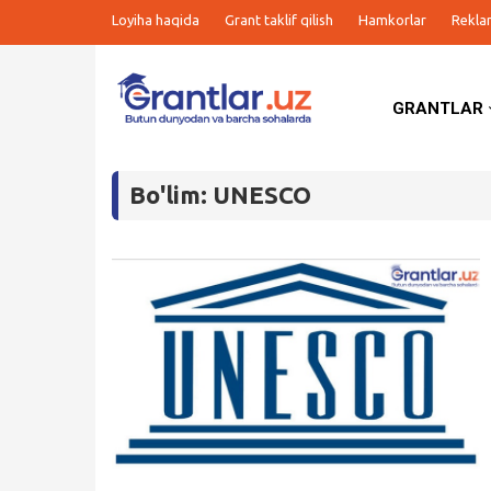
Loyiha haqida
Grant taklif qilish
Hamkorlar
Rekla
GRANTLAR
Grantlar
Bo'lim: UNESCO
Tanlovlar
Ishlar
Kurslar
Blog
Yana