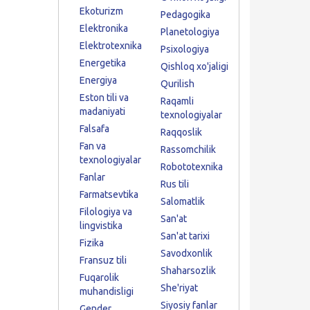
Ekoturizm
Pedagogika
Elektronika
Planetologiya
Elektrotexnika
Psixologiya
Energetika
Qishloq xo'jaligi
Energiya
Qurilish
Eston tili va
Raqamli
madaniyati
texnologiyalar
Falsafa
Raqqoslik
Fan va
Rassomchilik
texnologiyalar
Robototexnika
Fanlar
Rus tili
Farmatsevtika
Salomatlik
Filologiya va
San'at
lingvistika
San'at tarixi
Fizika
Savodxonlik
Fransuz tili
Shaharsozlik
Fuqarolik
She'riyat
muhandisligi
Siyosiy fanlar
Gender