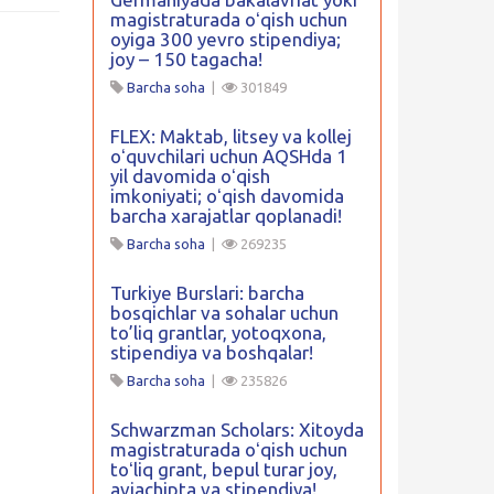
magistraturada oʻqish uchun
oyiga 300 yevro stipendiya;
joy – 150 tagacha!
Barcha soha
|
301849
FLEX: Maktab, litsey va kollej
oʻquvchilari uchun AQSHda 1
yil davomida oʻqish
imkoniyati; oʻqish davomida
barcha xarajatlar qoplanadi!
Barcha soha
|
269235
Turkiye Burslari: barcha
bosqichlar va sohalar uchun
to’liq grantlar, yotoqxona,
stipendiya va boshqalar!
Barcha soha
|
235826
Schwarzman Scholars: Xitoyda
magistraturada oʻqish uchun
toʻliq grant, bepul turar joy,
aviachipta va stipendiya!