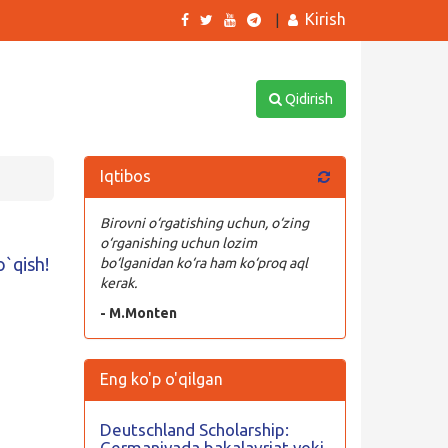
Kirish
|
Qidirish
Iqtibos
Birovni o‘rgatishing uchun, o‘zing
o‘rganishing uchun lozim
o`qish!
bo‘lganidan ko‘ra ham ko‘proq aql
kerak.
- M.Monten
Eng ko'p o'qilgan
Deutschland Scholarship:
Germaniyada bakalavriat yoki