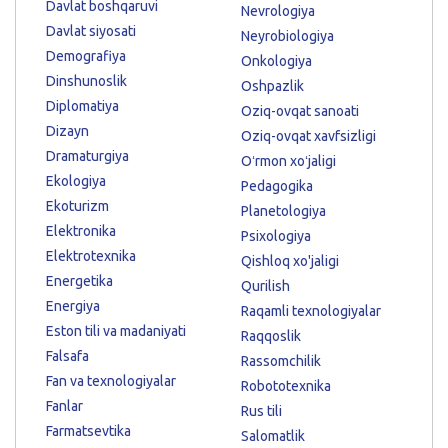
Davlat boshqaruvi
Nevrologiya
Davlat siyosati
Neyrobiologiya
Demografiya
Onkologiya
Dinshunoslik
Oshpazlik
Diplomatiya
Oziq-ovqat sanoati
Dizayn
Oziq-ovqat xavfsizligi
Dramaturgiya
Oʻrmon xoʻjaligi
Ekologiya
Pedagogika
Ekoturizm
Planetologiya
Elektronika
Psixologiya
Elektrotexnika
Qishloq xo'jaligi
Energetika
Qurilish
Energiya
Raqamli texnologiyalar
Eston tili va madaniyati
Raqqoslik
Falsafa
Rassomchilik
Fan va texnologiyalar
Robototexnika
Fanlar
Rus tili
Farmatsevtika
Salomatlik