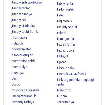
Ijtimoiy antropologiya
Tabiiy fanlar
Ijtimoiy fanlar
Tadbirkorlik
Ijtimoiy himoya
Tarix
Ijtimoiy ish
Tarjimonlik
Ijtimoiy statistika
Tasviriy sanʼat
Ijtimoiy tadbirkorlik
Tekstil
Informatika
Temir yo'llar
Ingliz tili
Texnik fanlar
Innovatsiyalar
Texnologiya
Inson huquqlari
Tibbiyot
Investitsion tahlil
Tijorat
Investitsiya
Tilshunoslik
Investiya
Tinchlik va xavfsizlik
Iqlim
Tirik organizmlar haqidagi
Iqtisod
fanlar
Iqtisodiy geografiya
Transport
Jamiyatshunoslik
Turizm
Jismoniy tarbiya
Veterinariya