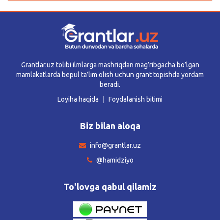
Grantlar.uz tolibi ilmlarga mashriqdan mag’ribgacha bo’lgan
mamlakatlarda bepul ta’lim olish uchun grant topishda yordam
beradi.
Loyiha haqida
Foydalanish bitimi
Biz bilan aloqa
info@grantlar.uz
@hamidziyo
To'lovga qabul qilamiz