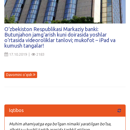
O‘zbekiston Respublikasi Markaziy banki:
Butunjahon jamg‘arish kuni doirasida yoshlar
o‘rtasida videoroliklar tanlovi; mukofot – iPad va
kumush tangalar!
17.10.2019 |
2183
Davomini o'qish
Iqtibos
Muhim ahamiyatga ega bo’lgan nimaiki yaratilgan bo’lsa,
albatta u kuchli tartib asosida tashkil etilgan