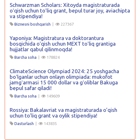
Schwarzman Scholars: Xitoyda magistraturada
oʻqish uchun toʻliq grant, bepul turar joy, aviachipta
va stipendiya!
Biznesni boshqarish
|
227367
Yaponiya: Magistratura va doktorantura
bosqichida oʻqish uchun MEXT toʻliq grantiga
hujjatlar qabul qilinmoqda!
Barcha soha
|
178824
ClimateScience Olympiad 2024: 25 yoshgacha
boʻlganlar uchun onlayn olimpiada: mukofot
jamgʻarmasi 15 000 dollar va gʻoliblar Bakuga
bepul safar qiladi!
Barcha soha
|
149609
Rossiya: Bakalavriat va magistraturada o’qish
uchun to’liq grant va oylik stipendiya!
Dasturlash
|
143835