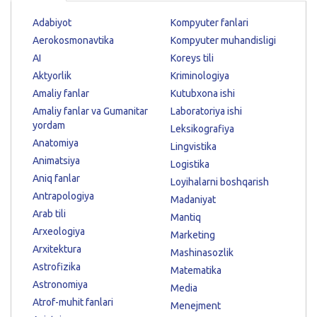
Adabiyot
Kompyuter fanlari
Aerokosmonavtika
Kompyuter muhandisligi
AI
Koreys tili
Aktyorlik
Kriminologiya
Amaliy fanlar
Kutubxona ishi
Amaliy fanlar va Gumanitar
Laboratoriya ishi
yordam
Leksikografiya
Anatomiya
Lingvistika
Animatsiya
Logistika
Aniq fanlar
Loyihalarni boshqarish
Antrapologiya
Madaniyat
Arab tili
Mantiq
Arxeologiya
Marketing
Arxitektura
Mashinasozlik
Astrofizika
Matematika
Astronomiya
Media
Atrof-muhit fanlari
Menejment