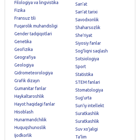
Filologiya va lingvistika
San'at
Fizika
San'at tarixi
Fransuz tili
Savodxonlik
Fuqarolik muhandisligi
Shaharsozlik
Gender tadqiqotlari
She'riyat
Genetika
Siyosiy fanlar
Geofizika
Sog'liqni saqlash
Geografiya
Sotsiologiya
Geologiya
Sport
Gidrometeorologiya
Statistika
Grafik dizayn
STEM fanlari
Gumanitar fanlar
Stomatologiya
Haykaltaroshlik
Sug'urta
Hayot haqidagi fanlar
Sun'iy intellekt
Hisoblash
Suratkashlik
Hunarmandchilik
Suratkashlik
Huquqshunoslik
Suv xo'jaligi
Ijodkorlik
Ta'lim