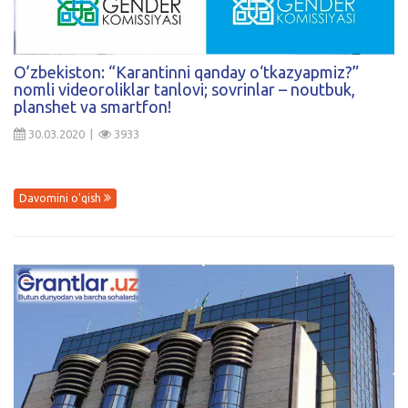
Kirish
O’zbekiston: “Karantinni qanday o‘tkazyapmiz?”
nomli videoroliklar tanlovi; sovrinlar – noutbuk,
planshet va smartfon!
30.03.2020 |
3933
Davomini o'qish