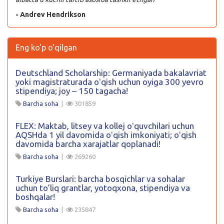
- Andrev Hendrikson
Eng ko'p o'qilgan
Deutschland Scholarship: Germaniyada bakalavriat
yoki magistraturada oʻqish uchun oyiga 300 yevro
stipendiya; joy – 150 tagacha!
Barcha soha
|
301859
FLEX: Maktab, litsey va kollej oʻquvchilari uchun
AQSHda 1 yil davomida oʻqish imkoniyati; oʻqish
davomida barcha xarajatlar qoplanadi!
Barcha soha
|
269260
Turkiye Burslari: barcha bosqichlar va sohalar
uchun to’liq grantlar, yotoqxona, stipendiya va
boshqalar!
Barcha soha
|
235847