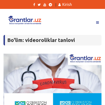
Kirish
|
Grantlar
Bo'lim: videoroliklar tanlovi
Tanlovlar
Ishlar
Kurslar
Blog
Yana
Qidirish