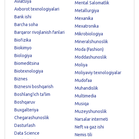
Aviatsiya
Mental Salomatlik
Axborot texnologiyalari
Metallurgiya
Bank ishi
Mexanika
Barcha soha
Mexatronika
Barqaror rivojlanish fanlari
Mikrobiologiya
Biofizika
Mineralshunoslik
Biokimyo
Moda (Fashion)
Biologiya
Moddashunoslik
Biomeditsina
Moliya
Biotexnologiya
Moliyaviy texnologiyalar
Biznes
Mudofaa
Biznesni boshqarish
Muhandislik
Boshlang'ich ta'lim
Multimedia
Boshqaruv
Musiqa
Buxgalteriya
Muzeyshunoslik
Chegarashunoslik
Narsalar interneti
Dasturlash
Neft va gaz ishi
Data Science
Nemis tili