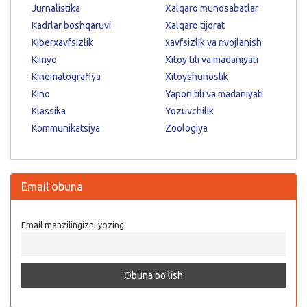
Jurnalistika
Xalqaro munosabatlar
Kadrlar boshqaruvi
Xalqaro tijorat
Kiberxavfsizlik
xavfsizlik va rivojlanish
Kimyo
Xitoy tili va madaniyati
Kinematografiya
Xitoyshunoslik
Kino
Yapon tili va madaniyati
Klassika
Yozuvchilik
Kommunikatsiya
Zoologiya
Email obuna
Email manzilingizni yozing: