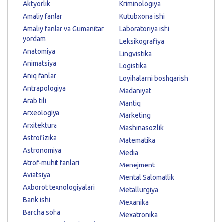
Aktyorlik
Kriminologiya
Amaliy fanlar
Kutubxona ishi
Amaliy fanlar va Gumanitar
Laboratoriya ishi
yordam
Leksikografiya
Anatomiya
Lingvistika
Animatsiya
Logistika
Aniq fanlar
Loyihalarni boshqarish
Antrapologiya
Madaniyat
Arab tili
Mantiq
Arxeologiya
Marketing
Arxitektura
Mashinasozlik
Astrofizika
Matematika
Astronomiya
Media
Atrof-muhit fanlari
Menejment
Aviatsiya
Mental Salomatlik
Axborot texnologiyalari
Metallurgiya
Bank ishi
Mexanika
Barcha soha
Mexatronika