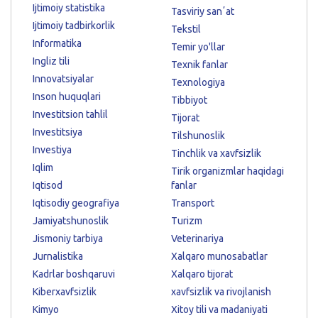
Ijtimoiy statistika
Tasviriy sanʼat
Ijtimoiy tadbirkorlik
Tekstil
Informatika
Temir yo'llar
Ingliz tili
Texnik fanlar
Innovatsiyalar
Texnologiya
Inson huquqlari
Tibbiyot
Investitsion tahlil
Tijorat
Investitsiya
Tilshunoslik
Investiya
Tinchlik va xavfsizlik
Iqlim
Tirik organizmlar haqidagi
Iqtisod
fanlar
Iqtisodiy geografiya
Transport
Jamiyatshunoslik
Turizm
Jismoniy tarbiya
Veterinariya
Jurnalistika
Xalqaro munosabatlar
Kadrlar boshqaruvi
Xalqaro tijorat
Kiberxavfsizlik
xavfsizlik va rivojlanish
Kimyo
Xitoy tili va madaniyati