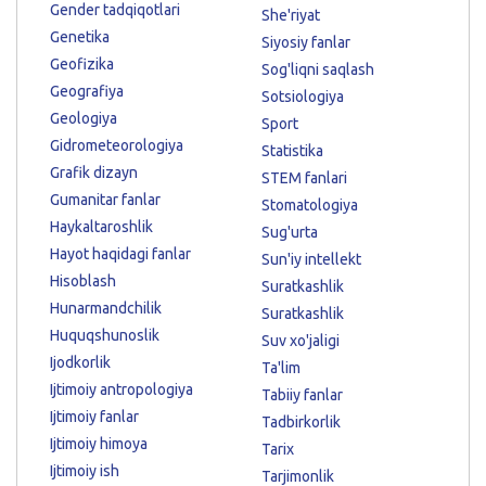
Gender tadqiqotlari
She'riyat
Genetika
Siyosiy fanlar
Geofizika
Sog'liqni saqlash
Geografiya
Sotsiologiya
Geologiya
Sport
Gidrometeorologiya
Statistika
Grafik dizayn
STEM fanlari
Gumanitar fanlar
Stomatologiya
Haykaltaroshlik
Sug'urta
Hayot haqidagi fanlar
Sun'iy intellekt
Hisoblash
Suratkashlik
Hunarmandchilik
Suratkashlik
Huquqshunoslik
Suv xo'jaligi
Ijodkorlik
Ta'lim
Ijtimoiy antropologiya
Tabiiy fanlar
Ijtimoiy fanlar
Tadbirkorlik
Ijtimoiy himoya
Tarix
Ijtimoiy ish
Tarjimonlik