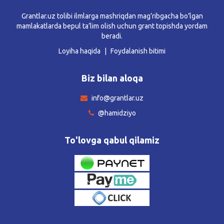
Grantlar.uz tolibi ilmlarga mashriqdan mag’ribgacha bo’lgan
mamlakatlarda bepul ta’lim olish uchun grant topishda yordam
beradi.
Loyiha haqida
Foydalanish bitimi
Biz bilan aloqa
info@grantlar.uz
@hamidziyo
To'lovga qabul qilamiz