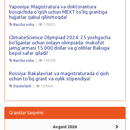
Yaponiya: Magistratura va doktorantura
bosqichida oʻqish uchun MEXT toʻliq grantiga
hujjatlar qabul qilinmoqda!
Barcha soha
|
178922
ClimateScience Olympiad 2024: 25 yoshgacha
boʻlganlar uchun onlayn olimpiada: mukofot
jamgʻarmasi 15 000 dollar va gʻoliblar Bakuga
bepul safar qiladi!
Barcha soha
|
149704
Rossiya: Bakalavriat va magistraturada o’qish
uchun to’liq grant va oylik stipendiya!
Dasturlash
|
143904
Grantlar taqvimi
Avgust 2026