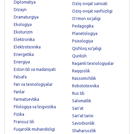
Diplomatiya
Oziq-ovqat sanoati
Dizayn
Oziq-ovqat xavfsizligi
Dramaturgiya
Oʻrmon xoʻjaligi
Ekologiya
Pedagogika
Ekoturizm
Planetologiya
Elektronika
Psixologiya
Elektrotexnika
Qishloq xo'jaligi
Energetika
Qurilish
Energiya
Raqamli texnologiyalar
Eston tili va madaniyati
Raqqoslik
Falsafa
Rassomchilik
Fan va texnologiyalar
Robototexnika
Fanlar
Rus tili
Farmatsevtika
Salomatlik
Filologiya va lingvistika
San'at
Fizika
San'at tarixi
Fransuz tili
Savodxonlik
Fuqarolik muhandisligi
Shaharsozlik