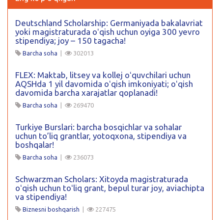
Deutschland Scholarship: Germaniyada bakalavriat
yoki magistraturada oʻqish uchun oyiga 300 yevro
stipendiya; joy – 150 tagacha!
Barcha soha
|
302013
FLEX: Maktab, litsey va kollej oʻquvchilari uchun
AQSHda 1 yil davomida oʻqish imkoniyati; oʻqish
davomida barcha xarajatlar qoplanadi!
Barcha soha
|
269470
Turkiye Burslari: barcha bosqichlar va sohalar
uchun to’liq grantlar, yotoqxona, stipendiya va
boshqalar!
Barcha soha
|
236073
Schwarzman Scholars: Xitoyda magistraturada
oʻqish uchun toʻliq grant, bepul turar joy, aviachipta
va stipendiya!
Biznesni boshqarish
|
227475