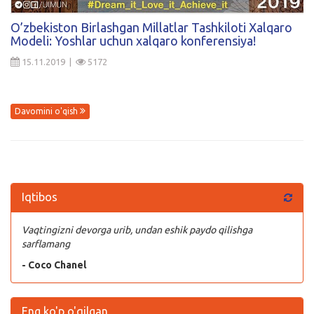
Kirish
O’zbekiston Birlashgan Millatlar Tashkiloti Xalqaro
Modeli: Yoshlar uchun xalqaro konferensiya!
15.11.2019 |
5172
Davomini o'qish
Iqtibos
Vaqtingizni devorga urib, undan eshik paydo qilishga
sarflamang
- Coco Chanel
Eng ko'p o'qilgan