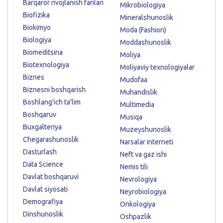
Barqaror rivojlanish fanlari
Mikrobiologiya
Biofizika
Mineralshunoslik
Biokimyo
Moda (Fashion)
Biologiya
Moddashunoslik
Biomeditsina
Moliya
Biotexnologiya
Moliyaviy texnologiyalar
Biznes
Mudofaa
Biznesni boshqarish
Muhandislik
Boshlang'ich ta'lim
Multimedia
Boshqaruv
Musiqa
Buxgalteriya
Muzeyshunoslik
Chegarashunoslik
Narsalar interneti
Dasturlash
Neft va gaz ishi
Data Science
Nemis tili
Davlat boshqaruvi
Nevrologiya
Davlat siyosati
Neyrobiologiya
Demografiya
Onkologiya
Dinshunoslik
Oshpazlik