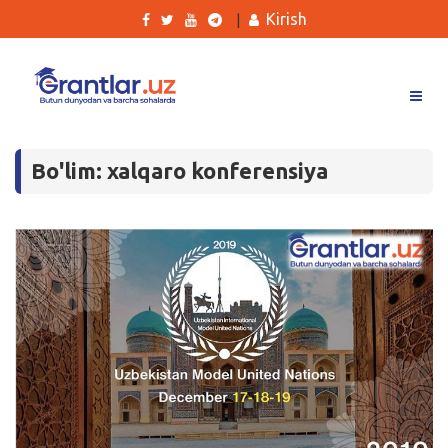
Kirish
|
Grantlar
Bo'lim: xalqaro konferensiya
Tanlovlar
Ishlar
Kurslar
Blog
Yana
Qidirish