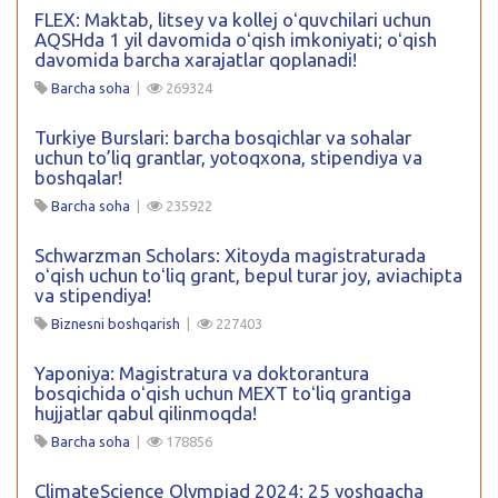
FLEX: Maktab, litsey va kollej oʻquvchilari uchun
AQSHda 1 yil davomida oʻqish imkoniyati; oʻqish
davomida barcha xarajatlar qoplanadi!
Barcha soha
|
269324
Turkiye Burslari: barcha bosqichlar va sohalar
uchun to’liq grantlar, yotoqxona, stipendiya va
boshqalar!
Barcha soha
|
235922
Schwarzman Scholars: Xitoyda magistraturada
oʻqish uchun toʻliq grant, bepul turar joy, aviachipta
va stipendiya!
Biznesni boshqarish
|
227403
Yaponiya: Magistratura va doktorantura
bosqichida oʻqish uchun MEXT toʻliq grantiga
hujjatlar qabul qilinmoqda!
Barcha soha
|
178856
ClimateScience Olympiad 2024: 25 yoshgacha