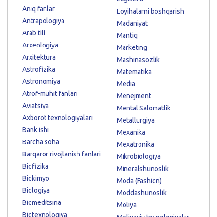
Aniq fanlar
Loyihalarni boshqarish
Antrapologiya
Madaniyat
Arab tili
Mantiq
Arxeologiya
Marketing
Arxitektura
Mashinasozlik
Astrofizika
Matematika
Astronomiya
Media
Atrof-muhit fanlari
Menejment
Aviatsiya
Mental Salomatlik
Axborot texnologiyalari
Metallurgiya
Bank ishi
Mexanika
Barcha soha
Mexatronika
Barqaror rivojlanish fanlari
Mikrobiologiya
Biofizika
Mineralshunoslik
Biokimyo
Moda (Fashion)
Biologiya
Moddashunoslik
Biomeditsina
Moliya
Biotexnologiya
Moliyaviy texnologiyalar