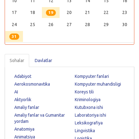
10
11
12
13
14
15
16
17
18
20
21
22
23
19
24
25
26
27
28
29
30
31
Sohalar
Davlatlar
Adabiyot
Kompyuter fanlari
Aerokosmonavtika
Kompyuter muhandisligi
AI
Koreys tili
Aktyorlik
Kriminologiya
Amaliy fanlar
Kutubxona ishi
Amaliy fanlar va Gumanitar
Laboratoriya ishi
yordam
Leksikografiya
Anatomiya
Lingvistika
Animatsiya
Logistika