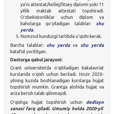
ya’ni attestat/kollej/litsey diplomi yoki 11
yillik maktab attestati topshiradi.
Oʻzbekistonliklar uchun diplom va
baholarga qoʻyiladigan talablar:
shu
yerda
.
Nomzod kunduzgi tartibda o‘qishi kerak.
Barcha talablar:
shu yerda
va
shu yerda
batafsil yoritilgan.
Dasturga qabul jarayoni:
Grant universitetda oʻqitiladigan bakalavriat
kurslarida oʻqish uchun beriladi. Hozir 2020-
yilning kuzida boshlanadigan kurslarga hujjat
topshirish mumkin. Grantga alohida hujjat va
ariza berish talab qilinmaydi.
Oʻqishga hujjat topshirish uchun
dedlayn
sanasi farq qiladi. Umumiy holda 2020-yil