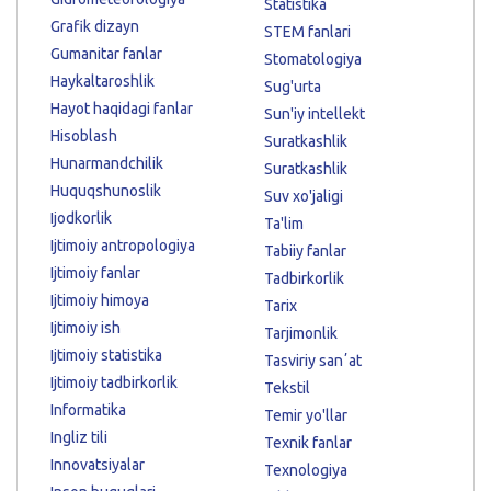
Statistika
Grafik dizayn
STEM fanlari
Gumanitar fanlar
Stomatologiya
Haykaltaroshlik
Sug'urta
Hayot haqidagi fanlar
Sun'iy intellekt
Hisoblash
Suratkashlik
Hunarmandchilik
Suratkashlik
Huquqshunoslik
Suv xo'jaligi
Ijodkorlik
Ta'lim
Ijtimoiy antropologiya
Tabiiy fanlar
Ijtimoiy fanlar
Tadbirkorlik
Ijtimoiy himoya
Tarix
Ijtimoiy ish
Tarjimonlik
Ijtimoiy statistika
Tasviriy sanʼat
Ijtimoiy tadbirkorlik
Tekstil
Informatika
Temir yo'llar
Ingliz tili
Texnik fanlar
Innovatsiyalar
Texnologiya