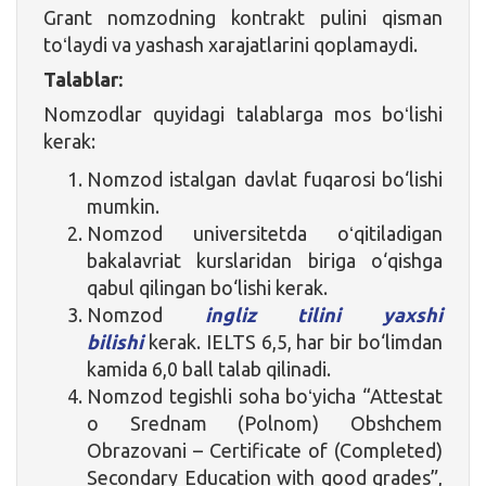
Grant nomzodning kontrakt pulini qisman
toʻlaydi va yashash xarajatlarini qoplamaydi.
Talablar:
Nomzodlar quyidagi talablarga mos boʻlishi
kerak:
Nomzod istalgan davlat fuqarosi bo‘lishi
mumkin.
Nomzod universitetda oʻqitiladigan
bakalavriat kurslaridan biriga o‘qishga
qabul qilingan bo‘lishi kerak.
Nomzod
ingliz tilini yaxshi
bilishi
kerak. IELTS 6,5, har bir bo‘limdan
kamida 6,0 ball talab qilinadi.
Nomzod tegishli soha boʻyicha “Attestat
o Srednam (Polnom) Obshchem
Obrazovani – Certificate of (Completed)
Secondary Education with good grades”,