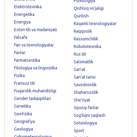
Psixologiya
Elektrotexnika
Qishloq xo'jaligi
Energetika
Qurilish
Energiya
Raqamli texnologiyalar
Eston tili va madaniyati
Raqqoslik
Falsafa
Rassomchilik
Fan va texnologiyalar
Robototexnika
Fanlar
Rus tili
Farmatsevtika
Salomatlik
Filologiya va lingvistika
San'at
Fizika
San'at tarixi
Fransuz tili
Savodxonlik
Fuqarolik muhandisligi
Shaharsozlik
Gender tadqiqotlari
She'riyat
Genetika
Siyosiy fanlar
Geofizika
Sog'liqni saqlash
Geografiya
Sotsiologiya
Geologiya
Sport
Gidrometeorologiya