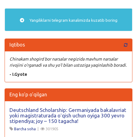
Yangiliklarni
telegram
kanalimizda kuzatib boring
Iqtibos
Chinakam shogird bor narsalar negizida mavhum narsalar
rivojini o’rganadi va shu yo’l bilan ustoziga yaqinlashib boradi.
- I.Gyote
Eng ko'p o'qilgan
Deutschland Scholarship: Germaniyada bakalavriat
yoki magistraturada oʻqish uchun oyiga 300 yevro
stipendiya; joy – 150 tagacha!
Barcha soha
|
301905