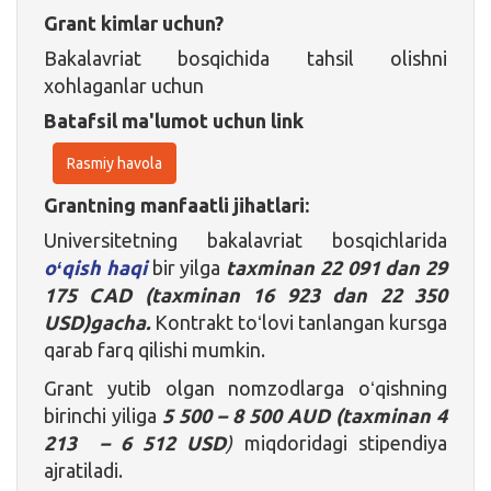
Grant kimlar uchun?
Bakalavriat bosqichida tahsil olishni
xohlaganlar uchun
Batafsil ma'lumot uchun link
Rasmiy havola
Grantning manfaatli jihatlari:
Universitetning bakalavriat bosqichlarida
oʻqish haqi
bir yilga
taxminan 22 091 dan 29
175 CAD (taxminan 16 923 dan 22 350
USD)gacha.
Kontrakt toʻlovi tanlangan kursga
qarab farq qilishi mumkin.
Grant yutib olgan nomzodlarga oʻqishning
birinchi yiliga
5 500 – 8 500 AUD
(taxminan
4
213 – 6 512 USD
)
miqdoridagi stipendiya
ajratiladi.