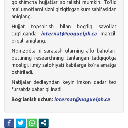
qoʻshimcha hujjatlar soʻralishi mumkin. Toʻliq
ma’lumotlarni sizni qiziqtirgan kurs sahifasidan
aniqlang.
Hujjat topshirish bilan bogʻliq savollar
tugʻilganda
internat@uoguelph.ca
manzili
orqali aniqlang.
Nomzodlarni saralash ularning a’lo baholari,
outlining researchning tanlangan tadqiqotga
mosligi, ilmiy salohiyati kabilarga koʻra amalga
oshiriladi.
Natijalar dedlayndan keyin imkon qadar tez
fursatda xabar qilinadi.
Bogʻlanish uchun:
internat@uoguelph.ca