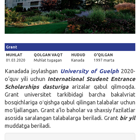
Kirish
Grant
MUHLAT
QOLGAN VAQT
HUDUD
O'QILGAN
01.03.2020
Muhlat tugagan
Kanada
1997 marta
Kanadada joylashgan
University of Guelph
2020-
o‘quv yili uchun
International Student Entrance
Scholarships dasturiga
arizalar qabul qilmoqda.
Grant universitet tarkibidagi barcha bakalvriat
bosqichlariga oʻqishga qabul qilingan talabalar uchun
moʻljallangan. Grant a’lo baholar va shaxsiy fazilatlar
asosida saralangan talabalarga beriladi. Grant
bir yil
muddatga beriladi.