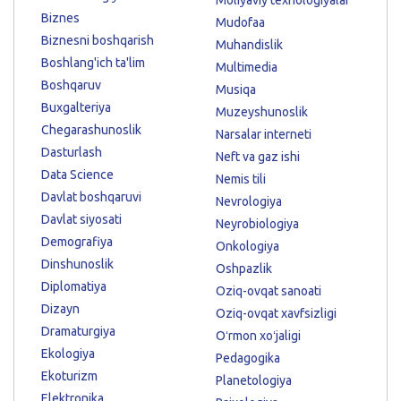
Biznes
Mudofaa
Biznesni boshqarish
Muhandislik
Boshlang'ich ta'lim
Multimedia
Boshqaruv
Musiqa
Buxgalteriya
Muzeyshunoslik
Chegarashunoslik
Narsalar interneti
Dasturlash
Neft va gaz ishi
Data Science
Nemis tili
Davlat boshqaruvi
Nevrologiya
Davlat siyosati
Neyrobiologiya
Demografiya
Onkologiya
Dinshunoslik
Oshpazlik
Diplomatiya
Oziq-ovqat sanoati
Dizayn
Oziq-ovqat xavfsizligi
Dramaturgiya
Oʻrmon xoʻjaligi
Ekologiya
Pedagogika
Ekoturizm
Planetologiya
Elektronika