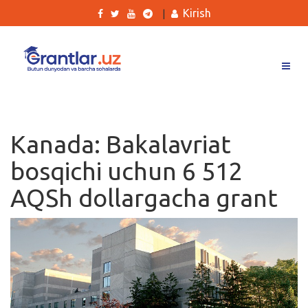
Kirish
|
Grantlar
Tanlovlar
Kanada: Bakalavriat
Ishlar
bosqichi uchun 6 512
Kurslar
AQSh dollargacha grant
Blog
Yana
Qidirish