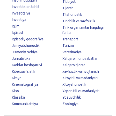
Inson huquqlari
Tibbiyot
Investitsion tahlil
Tijorat
Investitsiya
Tilshunoslik
Investiya
Tinchlik va xavfsizlik
Iqlim
Tirik organizmlar haqidagi
Iqtisod
fanlar
Iqtisodiy geografiya
Transport
Jamiyatshunoslik
Turizm
Jismoniy tarbiya
Veterinariya
Jurnalistika
Xalqaro munosabatlar
Kadrlar boshqaruvi
Xalqaro tijorat
Kiberxavfsizlik
xavfsizlik va rivojlanish
Kimyo
Xitoy tili va madaniyati
Kinematografiya
Xitoyshunoslik
Kino
Yapon tili va madaniyati
Klassika
Yozuvchilik
Kommunikatsiya
Zoologiya