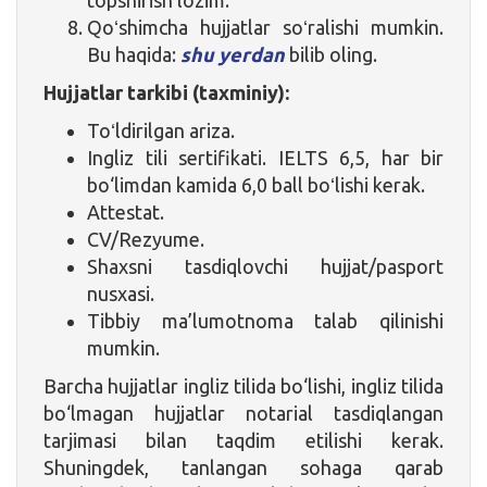
Qoʻshimcha hujjatlar soʻralishi mumkin.
Bu haqida:
shu yerdan
bilib oling.
Hujjatlar tarkibi (taxminiy):
Toʻldirilgan ariza.
Ingliz tili sertifikati. IELTS 6,5, har bir
bo‘limdan kamida 6,0 ball boʻlishi kerak.
Attestat.
CV/Rezyume.
Shaxsni tasdiqlovchi hujjat/pasport
nusxasi.
Tibbiy ma’lumotnoma talab qilinishi
mumkin.
Barcha hujjatlar ingliz tilida bo‘lishi, ingliz tilida
bo‘lmagan hujjatlar notarial tasdiqlangan
tarjimasi bilan taqdim etilishi kerak.
Shuningdek, tanlangan sohaga qarab