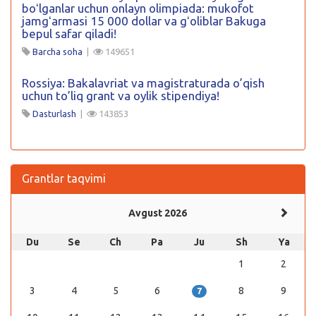
boʻlganlar uchun onlayn olimpiada: mukofot
jamgʻarmasi 15 000 dollar va gʻoliblar Bakuga
bepul safar qiladi!
Barcha soha
|
149651
Rossiya: Bakalavriat va magistraturada o’qish
uchun to’liq grant va oylik stipendiya!
Dasturlash
|
143853
Grantlar taqvimi
Avgust 2026
Du
Se
Ch
Pa
Ju
Sh
Ya
1
2
3
4
5
6
8
9
7