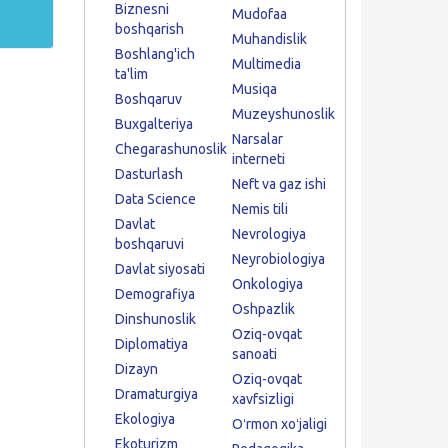
Biznesni
Mudofaa
boshqarish
Muhandislik
Boshlang'ich
Multimedia
ta'lim
Musiqa
Boshqaruv
Muzeyshunoslik
Buxgalteriya
Narsalar
Chegarashunoslik
interneti
Dasturlash
Neft va gaz ishi
Data Science
Nemis tili
Davlat
Nevrologiya
boshqaruvi
Neyrobiologiya
Davlat siyosati
Onkologiya
Demografiya
Oshpazlik
Dinshunoslik
Oziq-ovqat
Diplomatiya
sanoati
Dizayn
Oziq-ovqat
Dramaturgiya
xavfsizligi
Ekologiya
Oʻrmon xoʻjaligi
Ekoturizm