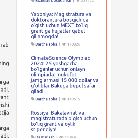
Biznesni boshqarish
|
227372
Yaponiya: Magistratura va
doktorantura bosqichida
oʻqish uchun MEXT toʻliq
grantiga hujjatlar qabul
qilinmoqda!
arab
Barcha soha
|
178826
ClimateScience Olympiad
ning
2024: 25 yoshgacha
boʻlganlar uchun onlayn
olimpiada: mukofot
jamgʻarmasi 15 000 dollar va
arga
gʻoliblar Bakuga bepul safar
adi,
qiladi!
rant
Barcha soha
|
149615
ishi
tija
Rossiya: Bakalavriat va
magistraturada o’qish uchun
to’liq grant va oylik
arga
stipendiya!
adi.
Dasturlash
|
143836