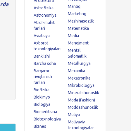
Arxitektura
rda
Mantiq
Astrofizika
Marketing
Astronomiya
Mashinasozlik
Atrof-muhit
fanlari
Matematika
Aviatsiya
Media
Axborot
Menejment
texnologiyalari
Mental
Bank ishi
Salomatlik
Barcha soha
Metallurgiya
Barqaror
Mexanika
rivojlanish
Mexatronika
fanlari
Mikrobiologiya
Biofizika
Mineralshunoslik
Biokimyo
Moda (Fashion)
Biologiya
Moddashunoslik
Biomeditsina
Moliya
Biotexnologiya
Moliyaviy
Biznes
texnologiyalar