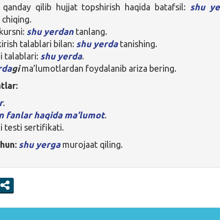
 qanday qilib hujjat topshirish haqida batafsil:
shu ye
 chiqing.
 kursni:
shu yerdan
tanlang.
irish talablari bilan:
shu yerda
tanishing.
li talablari:
shu yerda
.
rda
gi
ma’lumotlardan foydalanib ariza bering.
tlar:
r
.
an fanlar haqida ma’lumot
.
li testi sertifikati.
chun:
shu yerga
murojaat qiling.