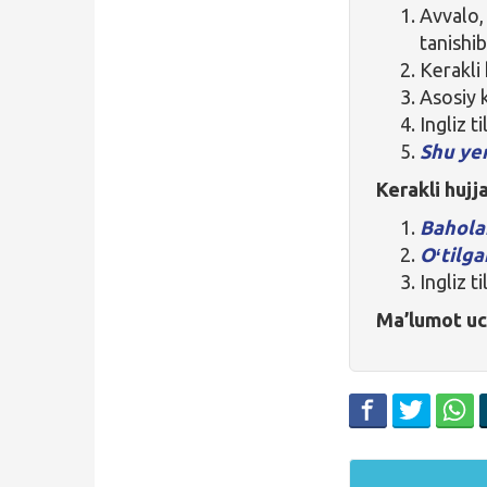
Avvalo,
tanishib
Kerakli
Asosiy k
Ingliz ti
Shu ye
Kerakli hujja
Bahola
Oʻtilg
Ingliz ti
Ma’lumot u