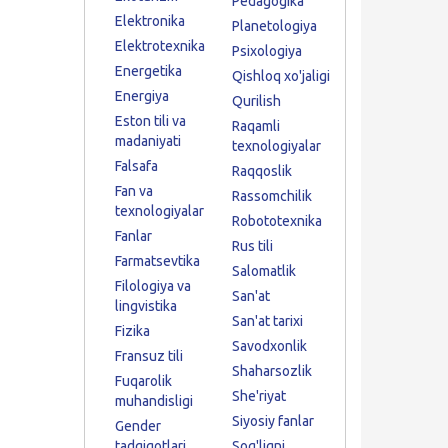
Pedagogika
Elektronika
Planetologiya
Elektrotexnika
Psixologiya
Energetika
Qishloq xo'jaligi
Energiya
Qurilish
Eston tili va
Raqamli
madaniyati
texnologiyalar
Falsafa
Raqqoslik
Fan va
Rassomchilik
texnologiyalar
Robototexnika
Fanlar
Rus tili
Farmatsevtika
Salomatlik
Filologiya va
San'at
lingvistika
San'at tarixi
Fizika
Savodxonlik
Fransuz tili
Shaharsozlik
Fuqarolik
She'riyat
muhandisligi
Siyosiy fanlar
Gender
tadqiqotlari
Sog'liqni