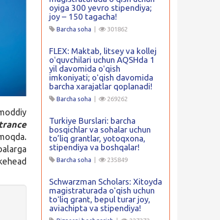
oyiga 300 yevro stipendiya;
joy – 150 tagacha!
Barcha soha
|
301862
FLEX: Maktab, litsey va kollej
oʻquvchilari uchun AQSHda 1
yil davomida oʻqish
imkoniyati; oʻqish davomida
barcha xarajatlar qoplanadi!
Barcha soha
|
269262
moddiy
Turkiye Burslari: barcha
trance
bosqichlar va sohalar uchun
lmoqda.
to’liq grantlar, yotoqxona,
stipendiya va boshqalar!
balarga
kehead
Barcha soha
|
235849
Schwarzman Scholars: Xitoyda
magistraturada oʻqish uchun
toʻliq grant, bepul turar joy,
aviachipta va stipendiya!