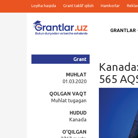
Loyiha haqida
Grant taklif qilish
Hamkorlar
Rekla
GRANTLAR
Grantlar
Tanlovlar
Grant
Kanada:
Ishlar
MUHLAT
565 AQS
01.03.2020
Kurslar
QOLGAN VAQT
Muhlat tugagan
Blog
HUDUD
Kanada
Yana
O'QILGAN