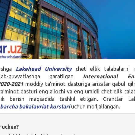
lashga
Lakehead University
chet ellik talabalarni 
llab-quvvatlashga qaratilgan
International En
2020-2021
moddiy ta’minot dasturiga arizalar qabul qi
’minot dasturi eng a’lochi va eng umidli chet ellk tala
lik berish maqsadida tashkil etilgan. Grantlar La
i
barcha bakalavriat kurslari
uchun moʻljallangan.
r uchun?