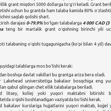
llik grant miqdori 5000 dollarga toʻgʻri keladi. Grant beril
tishi uchun bu grantda ham talaba kamida 80% oʻzlashti
ichini saqlab qolishi shart.
irish darajasi
0-79.9%
boʻlgan talabalarga
4 000 CAD (3
ga
teng bir martalik grant oʻqishning birinchi yili u
.
ti talabaning oʻqishi tugagunigacha (koʻpi bilan 4 yil) d
yidagi talablarga mos boʻlishi kerak:
an boshqa davlat vakillari bu grantga ariza bera oladi.
r Lakehead universitetiga bakalavr bosqchiga eng yu
ilan qabul qilingan chet ellik talabalarga beriladi.
 litsey, kollej yoki yuqori maktabni bitirishi b
itetda oʻqishi boshlanadigan vaziyatda boʻlishi kerak.
bakalavr kurslariga hujjatlarini yuqori maktab, kojjel 