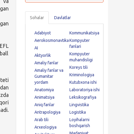
i va
agan
Sohalar
Davlatlar
)gan
Adabiyot
Kommunikatsiya
Aerokosmonavtika
Kompyuter
OEFL
fanlari
AI
ball
Kompyuter
Aktyorlik
muhandisligi
Amaliy fanlar
Koreys tili
Amaliy fanlar va
Kriminologiya
Gumanitar
teti
yordam
Kutubxona ishi
idan
Anatomiya
Laboratoriya ishi
rzda
Animatsiya
Leksikografiya
qori
Aniq fanlar
Lingvistika
adi.
Antrapologiya
Logistika
Arab tili
Loyihalarni
boshqarish
Arxeologiya
Madaniyat