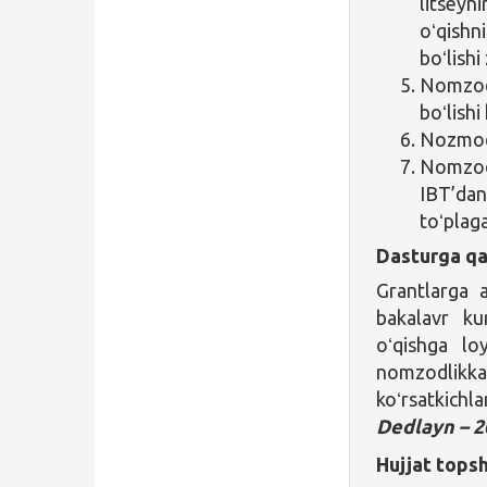
litseyn
oʻqishni
boʻlishi
Nomzod
boʻlishi
Nozmodn
Nomz
IBT’dan
toʻplaga
Dasturga qa
Grantlarga a
bakalavr ku
oʻqishga lo
nomzodlikka 
koʻrsatkichl
Dedlayn – 2
Hujjat topsh