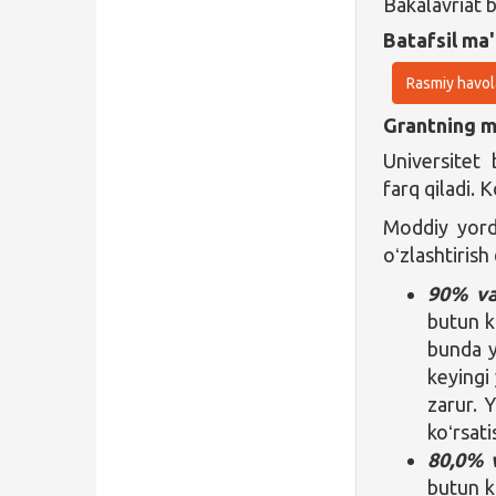
Bakalavriat 
Batafsil ma'
Rasmiy havol
Grantning ma
Universitet 
farq qiladi. 
Moddiy yord
oʻzlashtirish
90% va
butun 
bunda y
keyingi 
zarur. 
koʻrsati
80,0% 
butun 