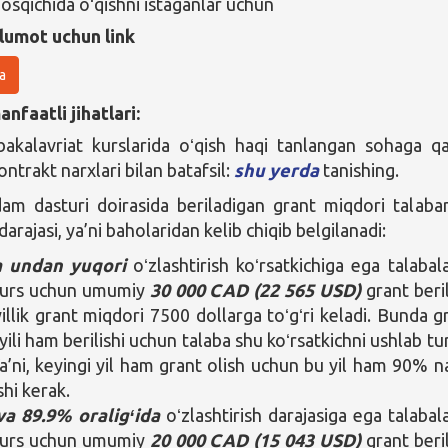
bosqichida oʻqishni istaganlar uchun
lumot uchun link
a
nfaatli jihatlari:
bakalavriat kurslarida oʻqish haqi tanlangan sohaga q
Kontrakt narxlari bilan batafsil:
shu yerda
tanishing.
am dasturi doirasida beriladigan grant miqdori talaba
 darajasi, ya’ni baholaridan kelib chiqib belgilanadi:
 undan yuqori
oʻzlashtirish koʻrsatkichiga ega talabal
kurs uchun umumiy
30 000 CAD (22 565 USD)
grant beril
illik grant miqdori 7500 dollarga toʻgʻri keladi. Bunda g
yili ham berilishi uchun talaba shu koʻrsatkichni ushlab tur
Ya’ni, keyingi yil ham grant olish uchun bu yil ham 90% na
shi kerak.
va 89.9% oraligʻida
oʻzlashtirish darajasiga ega talabal
kurs uchun umumiy
20 000 CAD (15 043 USD)
grant beril