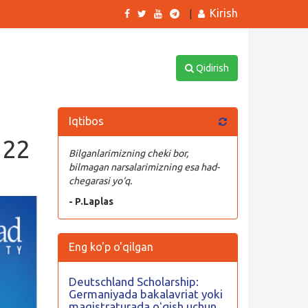
Kirish
|
Qidirish
Iqtibos
 22
Bilganlarimizning cheki bor,
bilmagan narsalarimizning esa had-
chegarasi yo‘q.
- P.Laplas
Eng ko'p o'qilgan
Deutschland Scholarship:
Germaniyada bakalavriat yoki
magistraturada oʻqish uchun