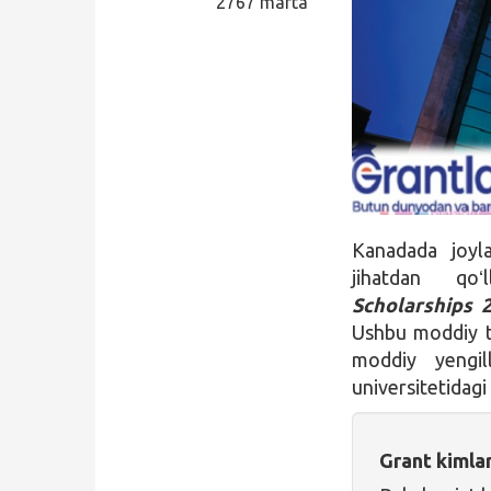
2767 marta
Qidirish
Kirish
Kanadada joy
jihatdan qoʻ
Scholarships 
Ushbu moddiy ta
moddiy yengil
universitetidag
Grant kimla