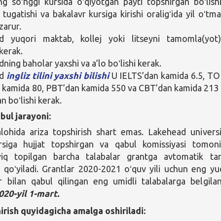
ing soʻnggi kursida oʻqiyotgan payti topshirgan boʻlish
 tugatishi va bakalavr kursiga kirishi oraligʻida yil oʻtm
 zarur.
 yuqori maktab, kollej yoki litseyni tamomla(yot
 kerak.
ing baholar yaxshi va a’lo boʻlishi kerak.
od
ingliz tilini yaxshi bilishi
U IELTS’dan kamida 6.5, T
 kamida 80, PBT’dan kamida 550 va CBT’dan kamida 213 
n boʻlishi kerak.
bul jarayoni:
lohida ariza topshirish shart emas. Lakehead universi
rsiga hujjat topshirgan va qabul komissiyasi tomon
yiq topilgan barcha talabalar grantga avtomatik ta
qoʻyiladi. Grantlar 2020-2021 oʻquv yili uchun eng yu
ar bilan qabul qilingan eng umidli talabalarga belgilan
020-yil 1-mart.
irish quyidagicha amalga oshiriladi: