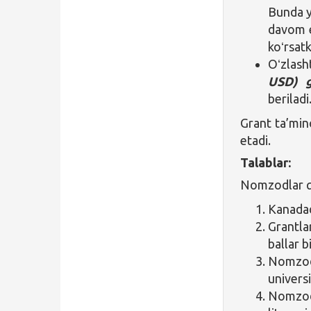
Bunda yi
davom e
koʻrsatk
Oʻzlasht
USD) 
beriladi
Grant ta’mino
etadi.
Talablar:
Nomzodlar qu
Kanadad
Grantla
ballar b
Nomzod
univers
Nomzod 