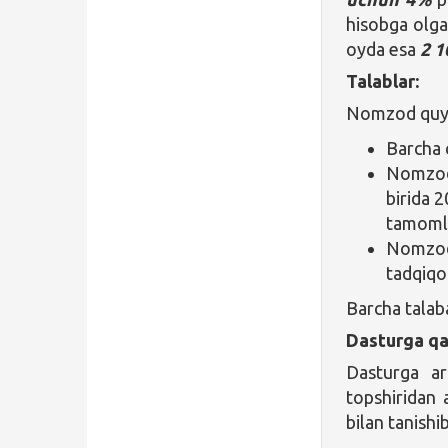
hisobga olg
oyda esa
2 1
Talablar:
Nomzod quyid
Barcha c
Nomzod 
birida 
tamomla
Nomzod 
tadqiqot
Barcha talab
Dasturga qa
Dasturga a
topshiridan 
bilan tanishi