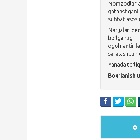
Nomzodlar aʼ
qatnashganlig
suhbat asosi
Natijalar de
boʻlganlig
ogohlantiril
saralashdan 
Yanada toʻl
Bogʻlanish 