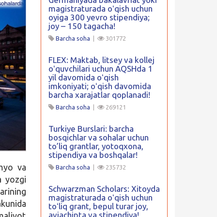
magistraturada oʻqish uchun
oyiga 300 yevro stipendiya;
joy – 150 tagacha!
Barcha soha
|
301772
FLEX: Maktab, litsey va kollej
oʻquvchilari uchun AQSHda 1
yil davomida oʻqish
imkoniyati; oʻqish davomida
barcha xarajatlar qoplanadi!
Barcha soha
|
269121
Turkiye Burslari: barcha
bosqichlar va sohalar uchun
to’liq grantlar, yotoqxona,
stipendiya va boshqalar!
imyo va
Barcha soha
|
235732
a yozgi
Schwarzman Scholars: Xitoyda
arining
magistraturada oʻqish uchun
akunida
toʻliq grant, bepul turar joy,
aviachipta va stipendiya!
maliyot