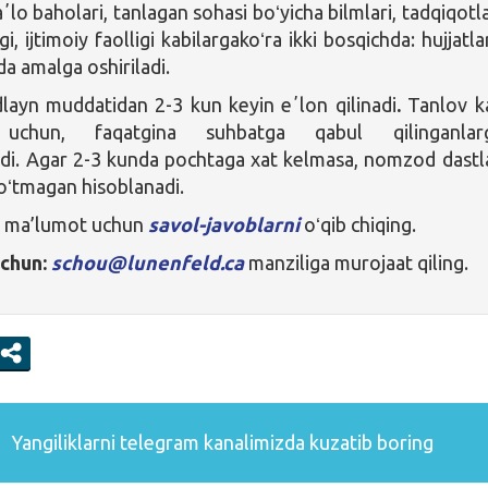
lo baholari, tanlagan sohasi boʻyicha bilmlari, tadqiqotl
i, ijtimoiy faolligi kabilargakoʻra ikki bosqichda: hujjatla
da amalga oshiriladi.
dlayn muddatidan 2-3 kun keyin eʼlon qilinadi
.
Tanlov k
i uchun, faqatgina suhbatga qabul qilinganlarg
adi. Agar 2-3 kunda pochtaga xat kelmasa, nomzod dastl
oʻtmagan hisoblanadi.
iq ma’lumot uchun
savol-javoblarni
oʻqib chiqing.
uchun:
schou@lunenfeld.ca
manziliga murojaat qiling.
Yangiliklarni
telegram
kanalimizda kuzatib boring