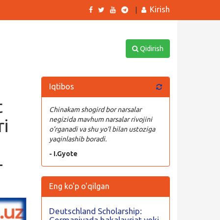
Kirish
|
Qidirish
Iqtibos
t
Chinakam shogird bor narsalar
ri
negizida mavhum narsalar rivojini
o’rganadi va shu yo’l bilan ustoziga
yaqinlashib boradi.
- I.Gyote
–
Eng ko'p o'qilgan
Deutschland Scholarship:
Germaniyada bakalavriat yoki