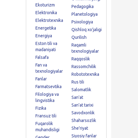
Ekoturizm
Pedagogika
Elektronika
Planetologiya
Elektrotexnika
Psixologiya
Energetika
Qishloq xo'jaligi
Energiya
Qurilish
Eston tili va
Raqamli
madaniyati
texnologiyalar
Falsafa
Raqqoslik
Fan va
Rassomchilik
texnologiyalar
Robototexnika
Fanlar
Rus tili
Farmatsevtika
Salomatlik
Filologiya va
San'at
lingvistika
San'at tarixi
Fizika
Savodxonlik
Fransuz tili
Shaharsozlik
Fuqarolik
She'riyat
muhandisligi
Siyosiy fanlar
Gender