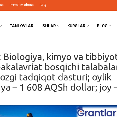
ma
Premium obuna
FAQ
TANLOVLAR
ISHLAR
KURSLAR
BLOG
 Biologiya, kimyo va tibbiyo
akalavriat bosqichi talabala
ozgi tadqiqot dasturi; oylik
ya – 1 608 AQSh dollar; joy 