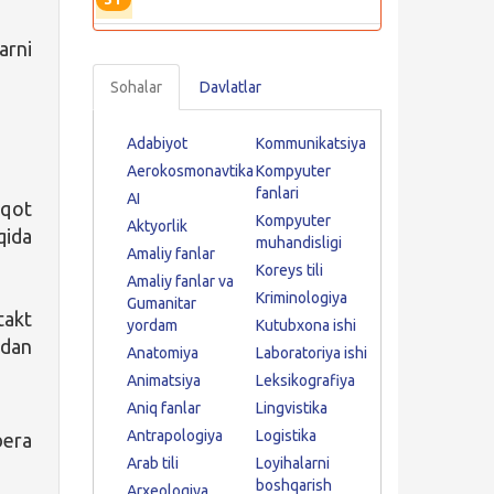
arni
Sohalar
Davlatlar
Adabiyot
Kommunikatsiya
Aerokosmonavtika
Kompyuter
fanlari
AI
iqot
Kompyuter
Aktyorlik
qida
muhandisligi
Amaliy fanlar
Koreys tili
Amaliy fanlar va
Kriminologiya
Gumanitar
akt
yordam
Kutubxona ishi
idan
Anatomiya
Laboratoriya ishi
Animatsiya
Leksikografiya
Aniq fanlar
Lingvistika
Antrapologiya
Logistika
bera
Arab tili
Loyihalarni
boshqarish
Arxeologiya