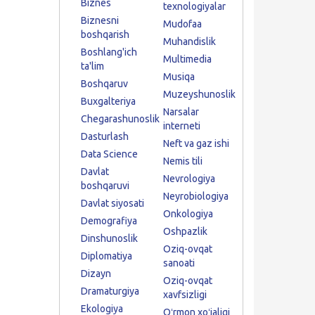
Biznes
texnologiyalar
Biznesni
Mudofaa
boshqarish
Muhandislik
Boshlang'ich
Multimedia
ta'lim
Musiqa
Boshqaruv
Muzeyshunoslik
Buxgalteriya
Narsalar
Chegarashunoslik
interneti
Dasturlash
Neft va gaz ishi
Data Science
Nemis tili
Davlat
Nevrologiya
boshqaruvi
Neyrobiologiya
Davlat siyosati
Onkologiya
Demografiya
Oshpazlik
Dinshunoslik
Oziq-ovqat
Diplomatiya
sanoati
Dizayn
Oziq-ovqat
Dramaturgiya
xavfsizligi
Ekologiya
Oʻrmon xoʻjaligi