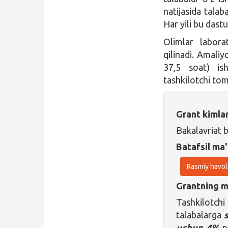
natijasida talab
Har yili bu dast
Olimlar labora
qilinadi. Аmaliy
37,5 soat) ish
tashkilotchi tom
Grant kimla
Bakalavriat b
Batafsil ma'
Rasmiy havol
Grantning ma
Tashkilotchi
talabalarga
uchun 4%
pu