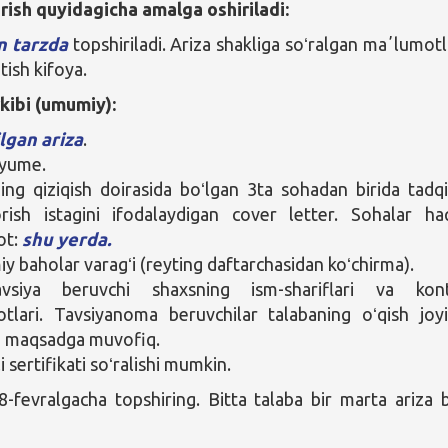
rish quyidagicha amalga oshiriladi:
n tarzda
topshiriladi. Ariza shakliga soʻralgan maʼlumotl
atish kifoya.
rkibi (umumiy):
ilgan ariza
.
yume.
ing qiziqish doirasida boʻlgan 3ta sohadan birida tadq
rish istagini ifodalaydigan cover letter. Sohalar ha
ot:
shu yerda.
y baholar varagʻi (reyting daftarchasidan koʻchirma).
vsiya beruvchi shaxsning ism-shariflari va kont
tlari. Tavsiyanoma beruvchilar talabaning oʻqish joy
i maqsadga muvofiq.
ili sertifikati soʻralishi mumkin.
28-fevralgacha topshiring. Bitta talaba bir marta ariza 