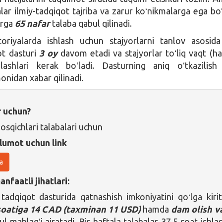
alar ilmiy-tadqiqot tajriba va zarur koʻnikmalarga ega boʻl
urga
65 nafar
talaba qabul qilinadi.
toriyalarda ishlash uchun stajyorlarni tanlov asosid
ot dasturi
3 oy
davom etadi va stajyorlar toʻliq vaqt (ha
lashlari kerak boʻladi. Dasturning aniq oʻtkazilish
onidan xabar qilinadi.
r uchun?
osqichlari talabalari uchun
lumot uchun link
a
nfaatli jihatlari:
 tadqiqot dasturida qatnashish imkoniyatini qoʻlga kiri
soatiga 14 CAD (taxminan 11 USD)
hamda
dam olish v
l mablagʻi ajratadi. Bir haftala talabalar 37,5 soat ishlas