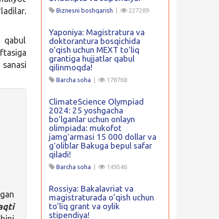
adilar.
Biznesni boshqarish
|
227289
Yaponiya: Magistratura va
a qabul
doktorantura bosqichida
oʻqish uchun MEXT toʻliq
ftasiga
grantiga hujjatlar qabul
 sanasi
qilinmoqda!
Barcha soha
|
178768
ClimateScience Olympiad
2024: 25 yoshgacha
boʻlganlar uchun onlayn
olimpiada: mukofot
jamgʻarmasi 15 000 dollar va
gʻoliblar Bakuga bepul safar
qiladi!
Barcha soha
|
149546
Rossiya: Bakalavriat va
tgan
magistraturada o’qish uchun
aqti
to’liq grant va oylik
stipendiya!
hini