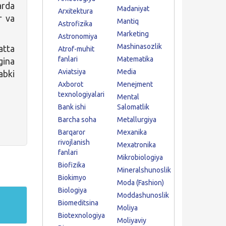
arda
Madaniyat
Arxitektura
r va
Mantiq
Astrofizika
Marketing
Astronomiya
Mashinasozlik
atta
Atrof-muhit
fanlari
Matematika
ina
Aviatsiya
Media
abki
Axborot
Menejment
texnologiyalari
Mental
Bank ishi
Salomatlik
Barcha soha
Metallurgiya
Barqaror
Mexanika
rivojlanish
Mexatronika
fanlari
Mikrobiologiya
Biofizika
Mineralshunoslik
Biokimyo
Moda (Fashion)
Biologiya
Moddashunoslik
Biomeditsina
Moliya
Biotexnologiya
Moliyaviy