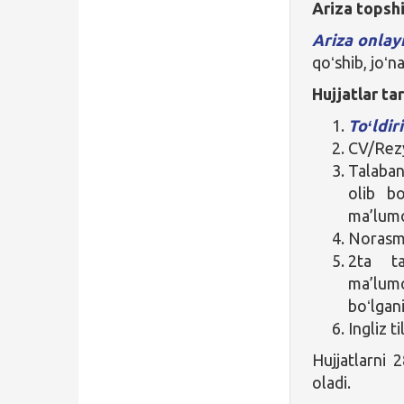
Ariza topshi
Ariza onlay
qoʻshib, joʻn
Hujjatlar ta
Toʻldir
CV/Rez
Talaban
olib bo
ma’lum
Norasmi
2ta ta
ma’lumo
boʻlgan
Ingliz t
Hujjatlarni 
oladi.