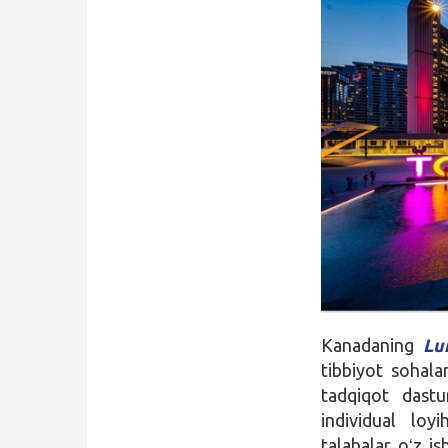
Qidirish
Kirish
Kanadaning
Lu
tibbiyot sohala
tadqiqot dastur
individual loy
talabalar oʻz is