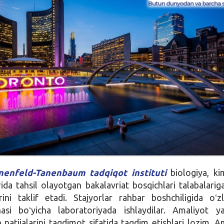
nenfeld-Tanenbaum tadqiqot instituti
biologiya, k
rida tahsil olayotgan bakalavriat bosqichlari talabalarig
ini taklif etadi. Stajyorlar rahbar boshchiligida oʻzl
ihasi boʻyicha laboratoriyada ishlaydilar. Аmaliyot y
h natijalarini taqdimot sifatida taqdim etishlari lozim. А