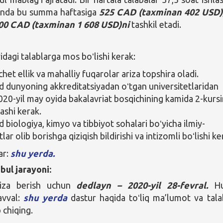
anda bu summa haftasiga
525 CAD (taxminan 402 USD)
00 CAD (taxminan 1 608 USD)ni
tashkil etadi.
agi talablarga mos boʻlishi kerak:
het ellik va mahalliy fuqarolar ariza topshira oladi.
dunyoning akkreditatsiyadan oʻtgan universitetlaridan
2020-yil may oyida bakalavriat bosqichining kamida 2-kursi
shi kerak.
biologiya, kimyo va tibbiyot sohalari boʻyicha ilmiy-
lar olib borishga qiziqish bildirishi va intizomli boʻlishi ke
ar:
shu yerda.
bul jarayoni:
riza berish uchun
dedlayn – 2020-yil 28-fevral.
Hu
avval:
shu yerda
dastur haqida toʻliq ma’lumot va tala
b chiqing.