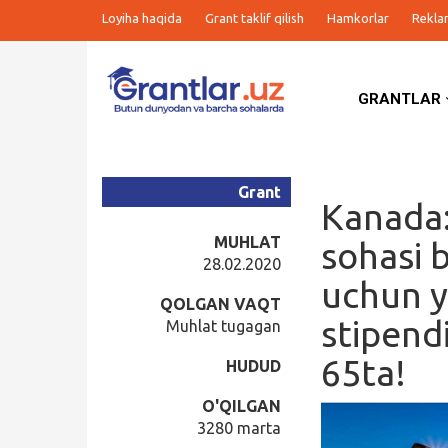
Loyiha haqida
Grant taklif qilish
Hamkorlar
Rekla
GRANTLAR
Grantlar
Tanlovlar
Grant
Kanada:
Ishlar
MUHLAT
sohasi b
28.02.2020
uchun y
Kurslar
QOLGAN VAQT
stipendi
Muhlat tugagan
Blog
65ta!
HUDUD
Yana
O'QILGAN
3280 marta