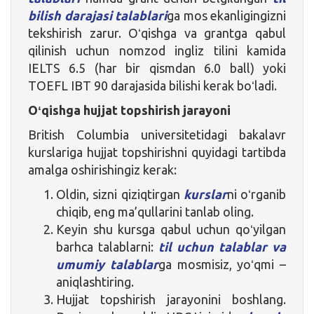
bilish darajasi talablari
ga mos ekanligingizni
tekshirish zarur. Oʻqishga va grantga qabul
qilinish uchun nomzod ingliz tilini kamida
IELTS 6.5 (har bir qismdan 6.0 ball) yoki
TOEFL IBT 90 darajasida bilishi kerak boʻladi.
Oʻqishga
hujjat topshirish jarayoni
British Columbia universitetidagi bakalavr
kurslariga hujjat topshirishni quyidagi tartibda
amalga oshirishingiz kerak:
Oldin, sizni qiziqtirgan
kurslar
ni oʻrganib
chiqib, eng ma’qullarini tanlab oling.
Keyin shu kursga qabul uchun qoʻyilgan
barhca talablarni:
til uchun talablar
va
umumiy talablar
ga mosmisiz, yoʻqmi –
aniqlashtiring.
Hujjat topshirish jarayonini boshlang.