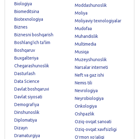
Biologiya
Moddashunoslik
Biomeditsina
Moliya
Biotexnologiya
Moliyaviy texnologiyalar
Biznes
Mudofaa
Biznesni boshqarish
Muhandislik
Boshlang'ich ta'lim
Multimedia
Boshqaruv
Musiqa
Buxgalteriya
Muzeyshunoslik
Chegarashunoslik
Narsalar interneti
Dasturlash
Neft va gaz ishi
Data Science
Nemis tili
Davlat boshqaruvi
Nevrologiya
Davlat siyosati
Neyrobiologiya
Demografiya
Onkologiya
Dinshunoslik
Oshpazlik
Diplomatiya
Oziq-ovqat sanoati
Dizayn
Oziq-ovqat xavfsizligi
Dramaturgiya
Oʻrmon xoʻjaligi