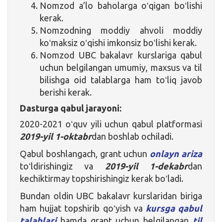
Nomzod a’lo baholarga oʻqigan boʻlishi
kerak.
Nomzodning moddiy ahvoli moddiy
koʻmaksiz oʻqishi imkonsiz boʻlishi kerak.
Nomzod UBC bakalavr kurslariga qabul
uchun belgilangan umumiy, maxsus va til
bilishga oid talablarga ham toʻliq javob
berishi kerak.
Dasturga qabul jarayoni:
2020-2021 oʻquv yili uchun qabul platformasi
201
9
-yil 1-oktabr
dan boshlab ochiladi.
Qabul boshlangach, grant uchun
onlayn ariza
toʻldirishingiz va
201
9
-yil 1-dekabr
dan
kechiktirmay topshirishingiz kerak boʻladi.
Bundan oldin UBC bakalavr kurslaridan biriga
ham hujjat topshirib qoʻyish va
kursga qabul
talablari
hamda grant uchun belgilangan
til