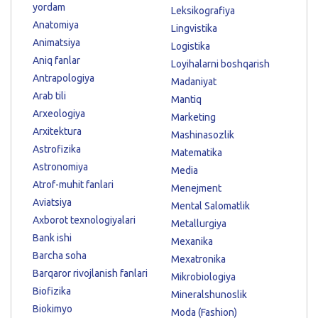
yordam
Leksikografiya
Anatomiya
Lingvistika
Animatsiya
Logistika
Aniq fanlar
Loyihalarni boshqarish
Antrapologiya
Madaniyat
Arab tili
Mantiq
Arxeologiya
Marketing
Arxitektura
Mashinasozlik
Astrofizika
Matematika
Astronomiya
Media
Atrof-muhit fanlari
Menejment
Aviatsiya
Mental Salomatlik
Axborot texnologiyalari
Metallurgiya
Bank ishi
Mexanika
Barcha soha
Mexatronika
Barqaror rivojlanish fanlari
Mikrobiologiya
Biofizika
Mineralshunoslik
Biokimyo
Moda (Fashion)