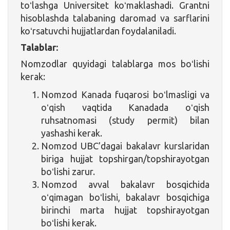
toʻlashga Universitet koʻmaklashadi. Grantni
hisoblashda talabaning daromad va sarflarini
koʻrsatuvchi hujjatlardan foydalaniladi.
Talablar:
Nomzodlar quyidagi talablarga mos boʻlishi
kerak:
Nomzod Kanada fuqarosi boʻlmasligi va
oʻqish vaqtida Kanadada oʻqish
ruhsatnomasi (study permit) bilan
yashashi kerak.
Nomzod UBC’dagai bakalavr kurslaridan
biriga hujjat topshirgan/topshirayotgan
boʻlishi zarur.
Nomzod avval bakalavr bosqichida
oʻqimagan boʻlishi, bakalavr bosqichiga
birinchi marta hujjat topshirayotgan
boʻlishi kerak.