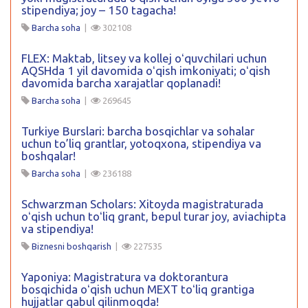
stipendiya; joy – 150 tagacha!
Barcha soha
|
302108
FLEX: Maktab, litsey va kollej oʻquvchilari uchun
AQSHda 1 yil davomida oʻqish imkoniyati; oʻqish
davomida barcha xarajatlar qoplanadi!
Barcha soha
|
269645
Turkiye Burslari: barcha bosqichlar va sohalar
uchun to’liq grantlar, yotoqxona, stipendiya va
boshqalar!
Barcha soha
|
236188
Schwarzman Scholars: Xitoyda magistraturada
oʻqish uchun toʻliq grant, bepul turar joy, aviachipta
va stipendiya!
Biznesni boshqarish
|
227535
Yaponiya: Magistratura va doktorantura
bosqichida oʻqish uchun MEXT toʻliq grantiga
hujjatlar qabul qilinmoqda!