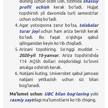
Buning uchun oldin UBC tizimida
shaxsiy
profil ochish
kerak boʻladi. Hujjat
topshirish yil davomida turli semestrlar
uchun ochiq boʻladi.
Agar yotoqxona zarur boʻlsa,
talabalar
turar joyi
uchun ham ariza berish kerak
boʻladi. Bu faqat oʻqishga qabul
qilinganidan keyin koʻrib chiqiladi.
Arizani topshiring. Soʻnggi muddat –
2020-yil 15-yanvar
.
Ariza topshirishda
114 AQSh dollari miqdoridagi toʻlovni
amalga oshirish kerak.
Natijani kuting. Universitet qabul jamoasi
natijani yetkazish uchun siz bilan
bogʻlanadi.
Ma’lumot uchun
:
UBC bilan bogʻlaning
yoki
rasmiy sayt
dagi ma’lumotlarni koʻrib chiqing.