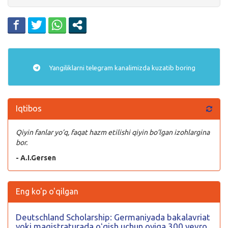
Yangiliklarni
telegram
kanalimizda kuzatib boring
Iqtibos
Qiyin fanlar yo’q, faqat hazm etilishi qiyin bo’lgan izohlargina
bor.
- A.I.Gersen
Eng ko'p o'qilgan
Deutschland Scholarship: Germaniyada bakalavriat
yoki magistraturada oʻqish uchun oyiga 300 yevro