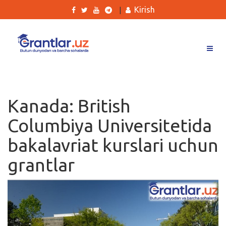
Kirish
|
Grantlar
Tanlovlar
Kanada: British
Ishlar
Columbiya Universitetida
Kurslar
bakalavriat kurslari uchun
Blog
grantlar
Yana
Qidirish