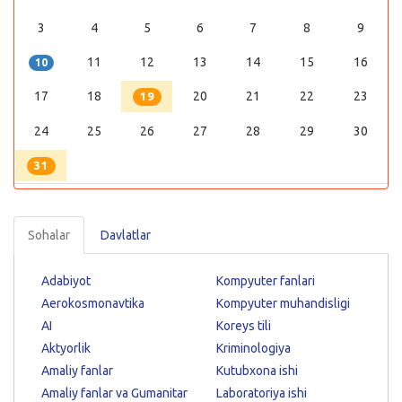
3
4
5
6
7
8
9
11
12
13
14
15
16
10
17
18
20
21
22
23
19
24
25
26
27
28
29
30
31
Sohalar
Davlatlar
Adabiyot
Kompyuter fanlari
Aerokosmonavtika
Kompyuter muhandisligi
AI
Koreys tili
Aktyorlik
Kriminologiya
Amaliy fanlar
Kutubxona ishi
Amaliy fanlar va Gumanitar
Laboratoriya ishi