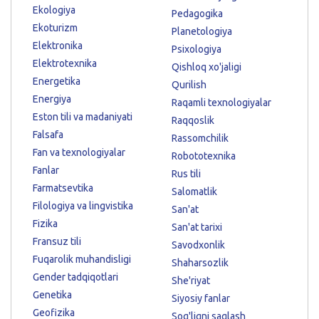
Ekologiya
Pedagogika
Ekoturizm
Planetologiya
Elektronika
Psixologiya
Elektrotexnika
Qishloq xo'jaligi
Energetika
Qurilish
Energiya
Raqamli texnologiyalar
Eston tili va madaniyati
Raqqoslik
Falsafa
Rassomchilik
Fan va texnologiyalar
Robototexnika
Fanlar
Rus tili
Farmatsevtika
Salomatlik
Filologiya va lingvistika
San'at
Fizika
San'at tarixi
Fransuz tili
Savodxonlik
Fuqarolik muhandisligi
Shaharsozlik
Gender tadqiqotlari
She'riyat
Genetika
Siyosiy fanlar
Geofizika
Sog'liqni saqlash