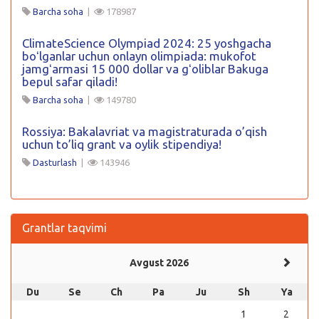
Barcha soha
|
178987
ClimateScience Olympiad 2024: 25 yoshgacha
boʻlganlar uchun onlayn olimpiada: mukofot
jamgʻarmasi 15 000 dollar va gʻoliblar Bakuga
bepul safar qiladi!
Barcha soha
|
149780
Rossiya: Bakalavriat va magistraturada o’qish
uchun to’liq grant va oylik stipendiya!
Dasturlash
|
143946
Grantlar taqvimi
Avgust 2026
Du
Se
Ch
Pa
Ju
Sh
Ya
1
2