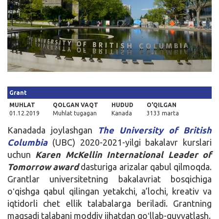
Kirish
Grant
MUHLAT
QOLGAN VAQT
HUDUD
O'QILGAN
01.12.2019
Muhlat tugagan
Kanada
3133 marta
Kanadada joylashgan
The University of British
Columbia
(UBC) 2020-2021-yilgi bakalavr kurslari
uchun
Karen McKellin
International Leader of
Tomorrow award
dasturiga arizalar qabul qilmoqda.
Grantlar universitetning bakalavriat bosqichiga
oʻqishga qabul qilingan yetakchi, a’lochi, kreativ va
iqtidorli chet ellik talabalarga beriladi. Grantning
maqsadi talabani moddiy jihatdan qoʻllab-quvvatlash.