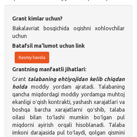
Grant kimlar uchun?
Bakalavriat bosqichida oqishni xohlovchilar
uchun
Batafsil ma'lumot uchun link
Rasmiy havola
Grantning manfaatli jihatlari:
Grant
talabaning ehtiyojidan kelib chiqdan
holda
moddiy yordam ajratadi. Talabaning
qancha miqdordagi moddiy yordamga muhtoj
ekanligi oʻqish kontrakti, yashash xarajatlari va
boshqa barcha xarajatlarni qoʻshib, talaba
oilasi bilan toʻlashi mumkin boʻlgan pul
miqdorni ayirish orqali hisoblanadi. Talaba
imkoni darajasida pul toʻlaydi, qolgan qismini