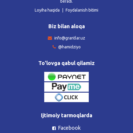
beradi.
Loyiha haqida
Foydalanish bitimi
Biz bilan aloqa
info@grantlar.uz
@hamidziyo
To'lovga qabul qilamiz
Ijtimoiy tarmoqlarda
Facebook