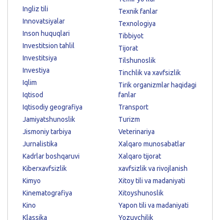
Ingliz tili
Texnik fanlar
Innovatsiyalar
Texnologiya
Inson huquqlari
Tibbiyot
Investitsion tahlil
Tijorat
Investitsiya
Tilshunoslik
Investiya
Tinchlik va xavfsizlik
Iqlim
Tirik organizmlar haqidagi
Iqtisod
fanlar
Iqtisodiy geografiya
Transport
Jamiyatshunoslik
Turizm
Jismoniy tarbiya
Veterinariya
Jurnalistika
Xalqaro munosabatlar
Kadrlar boshqaruvi
Xalqaro tijorat
Kiberxavfsizlik
xavfsizlik va rivojlanish
Kimyo
Xitoy tili va madaniyati
Kinematografiya
Xitoyshunoslik
Kino
Yapon tili va madaniyati
Klassika
Yozuvchilik