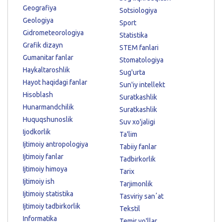
Geografiya
Sotsiologiya
Geologiya
Sport
Gidrometeorologiya
Statistika
Grafik dizayn
STEM fanlari
Gumanitar fanlar
Stomatologiya
Haykaltaroshlik
Sug'urta
Hayot haqidagi fanlar
Sun'iy intellekt
Hisoblash
Suratkashlik
Hunarmandchilik
Suratkashlik
Huquqshunoslik
Suv xo'jaligi
Ijodkorlik
Ta'lim
Ijtimoiy antropologiya
Tabiiy fanlar
Ijtimoiy fanlar
Tadbirkorlik
Ijtimoiy himoya
Tarix
Ijtimoiy ish
Tarjimonlik
Ijtimoiy statistika
Tasviriy sanʼat
Ijtimoiy tadbirkorlik
Tekstil
Informatika
Temir yo'llar