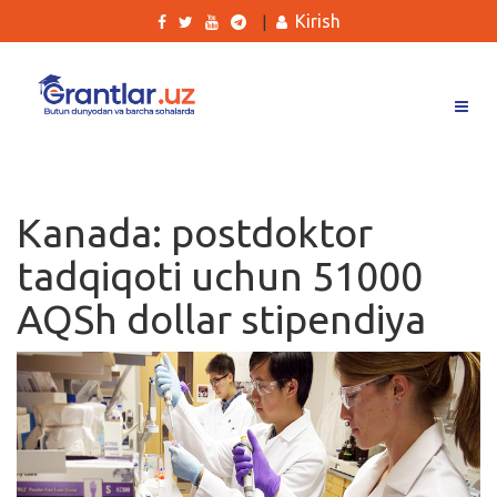
Kirish
|
Grantlar
Tanlovlar
Kanada: postdoktor
Ishlar
tadqiqoti uchun 51000
Kurslar
AQSh dollar stipendiya
Blog
Yana
Qidirish