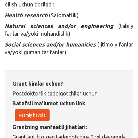
qilish uchun beriladi:
Health research
(Salomatlik)
Natural sciences and/or engineering
(tabiiy
fanlar va/yoki muhandislik)
Social sciences and/or humanities
(Ijtimoiy fanlar
va/yoki gumanitar fanlar)
Grant kimlar uchun?
Postdoktorlik tadqiqotchilar uchun
Batafsil ma'lumot uchun link
Rasmiy havola
Grantning manfaatli jihatlari:
Grant yutib olgan tadqiqotchiga 2 yil davomida