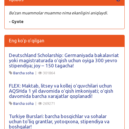
Ba’zan muammolar muammo nima ekanligini aniqlaydi.
- Gyote
Eng ko'p o'qilgan
Deutschland Scholarship: Germaniyada bakalavriat
yoki magistraturada oʻqish uchun oyiga 300 yevro
stipendiya; joy – 150 tagacha!
Barcha soha
|
301864
FLEX: Maktab, litsey va kollej oʻquvchilari uchun
AQSHda 1 yil davomida oʻqish imkoniyati; oʻqish
davomida barcha xarajatlar qoplanadi!
Barcha soha
|
269271
Turkiye Burslari: barcha bosqichlar va sohalar
uchun to’liq grantlar, yotoqxona, stipendiya va
boshqalar!