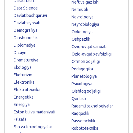
Dasturlash
Neft va gaz ishi
Data Science
Nemis tili
Davlat boshqaruvi
Nevrologiya
Davlat siyosati
Neyrobiologiya
Demografiya
Onkologiya
Dinshunoslik
Oshpazlik
Diplomatiya
Oziq-ovqat sanoati
Dizayn
Oziq-ovqat xavfsizligi
Dramaturgiya
Oʻrmon xoʻjaligi
Ekologiya
Pedagogika
Ekoturizm
Planetologiya
Elektronika
Psixologiya
Elektrotexnika
Qishloq xo'jaligi
Energetika
Qurilish
Energiya
Raqamli texnologiyalar
Eston tili va madaniyati
Raqqoslik
Falsafa
Rassomchilik
Fan va texnologiyalar
Robototexnika