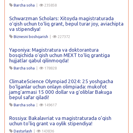
Barcha soha
|
235858
Schwarzman Scholars: Xitoyda magistraturada
oʻqish uchun toʻliq grant, bepul turar joy, aviachipta
va stipendiya!
Biznesni boshqarish
|
227372
Yaponiya: Magistratura va doktorantura
bosqichida oʻqish uchun MEXT toʻliq grantiga
hujjatlar qabul qilinmoqda!
Barcha soha
|
178828
ClimateScience Olympiad 2024: 25 yoshgacha
boʻlganlar uchun onlayn olimpiada: mukofot
jamgʻarmasi 15 000 dollar va gʻoliblar Bakuga
bepul safar qiladi!
Barcha soha
|
149617
Rossiya: Bakalavriat va magistraturada o’qish
uchun to’liq grant va oylik stipendiya!
Dasturlash
|
143836