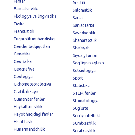
Fanlar
Rus tili
Farmatsevtika
Salomatlik
Filologiya va lingvistika
San'at
Fizika
San'at tarixi
Fransuz tili
Savodxonlik
Fuqarolik muhandisligi
Shaharsozlik
Gender tadqiqotlari
She'riyat
Genetika
Siyosiy fanlar
Geofizika
Sog'liqni saqlash
Geografiya
Sotsiologiya
Geologiya
Sport
Gidrometeorologiya
Statistika
Grafik dizayn
STEM fanlari
Gumanitar fanlar
Stomatologiya
Haykaltaroshlik
Sug'urta
Hayot haqidagi fanlar
Sun'iy intellekt
Hisoblash
Suratkashlik
Hunarmandchilik
Suratkashlik