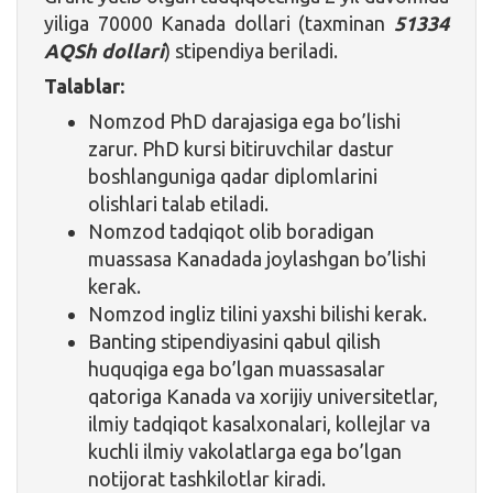
yiliga 70000 Kanada dollari (taxminan
51334
AQSh dollari
) stipendiya beriladi.
Talablar:
Nomzod PhD darajasiga ega bo’lishi
zarur. PhD kursi bitiruvchilar dastur
boshlanguniga qadar diplomlarini
olishlari talab etiladi.
Nomzod tadqiqot olib boradigan
muassasa Kanadada joylashgan bo’lishi
kerak.
Nomzod ingliz tilini yaxshi bilishi kerak.
Banting stipendiyasini qabul qilish
huquqiga ega bo’lgan muassasalar
qatoriga Kanada va xorijiy universitetlar,
ilmiy tadqiqot kasalxonalari, kollejlar va
kuchli ilmiy vakolatlarga ega bo’lgan
notijorat tashkilotlar kiradi.