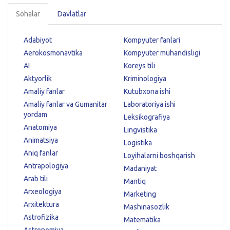
Sohalar
Davlatlar
Adabiyot
Kompyuter fanlari
Aerokosmonavtika
Kompyuter muhandisligi
AI
Koreys tili
Aktyorlik
Kriminologiya
Amaliy fanlar
Kutubxona ishi
Amaliy fanlar va Gumanitar
Laboratoriya ishi
yordam
Leksikografiya
Anatomiya
Lingvistika
Animatsiya
Logistika
Aniq fanlar
Loyihalarni boshqarish
Antrapologiya
Madaniyat
Arab tili
Mantiq
Arxeologiya
Marketing
Arxitektura
Mashinasozlik
Astrofizika
Matematika
Astronomiya