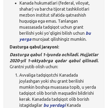
Kanada hukumatlari (federal, viloyat,
shahar) va barcha tijorat tashkilotlari
mezbon institut sifatida qatnashish
huquqiga ega emas. Tanlangan
muassasada tadqiqot uchun grant
berilishi yoki yo’qligini bilish uchun
bu
yerga
murojaat qilishingiz mumkin.
Dasturga qabul jarayoni:
Dasturga qabul 1-iyunda ochiladi. Hujjatlar
2020-yil 1-oktyabrga qadar qabul qilinadi.
Grantni yutib olish uchun:
Avvaliga tadqiqotchi Kanadada
joylashgan yoki shu grant berilishi
mumkin boshqa muassasa topib, u yerda
tadqiqot olib borish maqsadini bildirishi
kerak. Kanadada tadqiqot olib borish
istagidagilar
bu yerdagi
Kanada