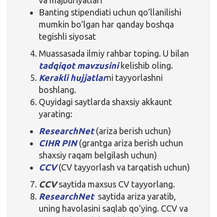
Banting stipendiati uchun qo’llanilishi
mumkin bo’lgan har qanday boshqa
tegishli siyosat
Muassasada ilmiy rahbar toping. U bilan
tadqiqot mavzusini
kelishib oling.
Kerakli hujjatlar
ni tayyorlashni
boshlang.
Quyidagi saytlarda shaxsiy akkaunt
yarating:
ResearchNet
(ariza berish uchun)
CIHR PIN
(grantga ariza berish uchun
shaxsiy raqam belgilash uchun)
CCV
(CV tayyorlash va tarqatish uchun)
CCV
saytida maxsus CV tayyorlang.
ResearchNet
saytida ariza yaratib,
uning havolasini saqlab qo’ying. CCV va