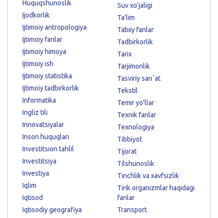
Huquqshunoslik
Suv xo'jaligi
Ijodkorlik
Ta'lim
Ijtimoiy antropologiya
Tabiiy fanlar
Ijtimoiy fanlar
Tadbirkorlik
Ijtimoiy himoya
Tarix
Ijtimoiy ish
Tarjimonlik
Ijtimoiy statistika
Tasviriy sanʼat
Ijtimoiy tadbirkorlik
Tekstil
Informatika
Temir yo'llar
Ingliz tili
Texnik fanlar
Innovatsiyalar
Texnologiya
Inson huquqlari
Tibbiyot
Investitsion tahlil
Tijorat
Investitsiya
Tilshunoslik
Investiya
Tinchlik va xavfsizlik
Iqlim
Tirik organizmlar haqidagi
Iqtisod
fanlar
Iqtisodiy geografiya
Transport