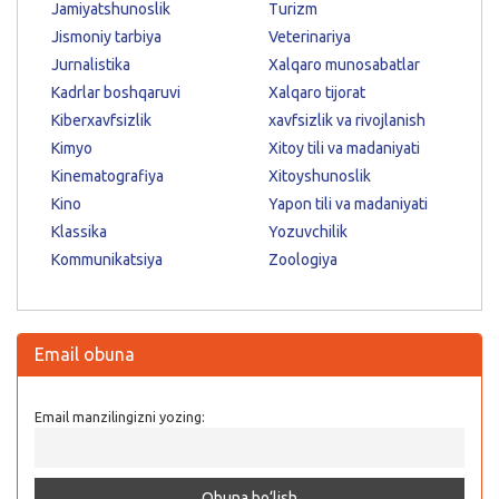
Jamiyatshunoslik
Turizm
Jismoniy tarbiya
Veterinariya
Jurnalistika
Xalqaro munosabatlar
Kadrlar boshqaruvi
Xalqaro tijorat
Kiberxavfsizlik
xavfsizlik va rivojlanish
Kimyo
Xitoy tili va madaniyati
Kinematografiya
Xitoyshunoslik
Kino
Yapon tili va madaniyati
Klassika
Yozuvchilik
Kommunikatsiya
Zoologiya
Email obuna
Email manzilingizni yozing: