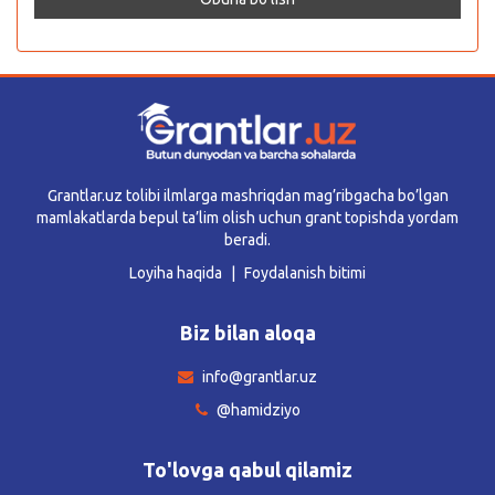
Grantlar.uz tolibi ilmlarga mashriqdan mag’ribgacha bo’lgan
mamlakatlarda bepul ta’lim olish uchun grant topishda yordam
beradi.
Loyiha haqida
Foydalanish bitimi
Biz bilan aloqa
info@grantlar.uz
@hamidziyo
To'lovga qabul qilamiz