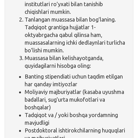
institutlari ro’yxati bilan tanishib
chiqishlari mumkin.
Tanlangan muassasa bilan bog’laning.
Tadqiqot grantiga hujjatlar 1-
oktyabrgacha qabul qilinsa ham,
muassasalarning ichki dedlaynlari turlicha
bo’lishi mumkin.
Muassasa bilan kelishayotganda,
quyidagilarni hisobga oling:
Banting stipendiati uchun taqdim etilgan
har qanday imtiyozlar
Moliyaviy majburiyatlar (kasaba uyushma
badallari, sug’urta mukofotlari va
boshqalar)
Tadqiqot va / yoki boshqa yordamning
mavjudligi
Postdoktoral ishtirokchilarning huquqlari
va majburiyatlari