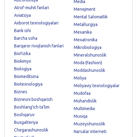
Media
Atrof-muhit fanlari
Menejment
Aviatsiya
Mental Salomatlik
Axborot texnologiyalari
Metallurgiya
Bank ishi
Mexanika
Barcha soha
Mexatronika
Barqaror rivojlanish fanlari
Mikrobiologiya
Biofizika
Mineralshunoslik
Biokimyo
Moda (Fashion)
Biologiya
Moddashunoslik
Biomeditsina
Moliya
Biotexnologiya
Moliyaviy texnologiyalar
Biznes
Mudofaa
Biznesni boshqarish
Muhandislik
Boshlang'ich ta'lim
Multimedia
Boshqaruv
Musiqa
Buxgalteriya
Muzeyshunoslik
Chegarashunoslik
Narsalar interneti