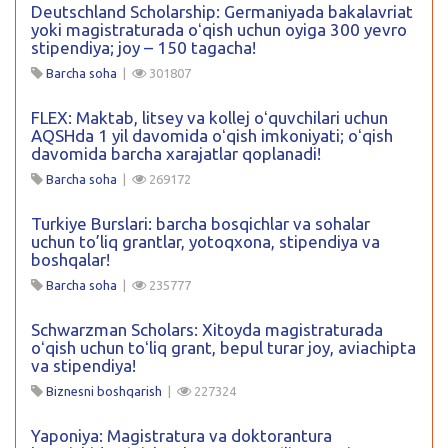
Deutschland Scholarship: Germaniyada bakalavriat
yoki magistraturada oʻqish uchun oyiga 300 yevro
stipendiya; joy – 150 tagacha!
Barcha soha
|
301807
FLEX: Maktab, litsey va kollej oʻquvchilari uchun
AQSHda 1 yil davomida oʻqish imkoniyati; oʻqish
davomida barcha xarajatlar qoplanadi!
Barcha soha
|
269172
Turkiye Burslari: barcha bosqichlar va sohalar
uchun to’liq grantlar, yotoqxona, stipendiya va
boshqalar!
Barcha soha
|
235777
Schwarzman Scholars: Xitoyda magistraturada
oʻqish uchun toʻliq grant, bepul turar joy, aviachipta
va stipendiya!
Biznesni boshqarish
|
227324
Yaponiya: Magistratura va doktorantura