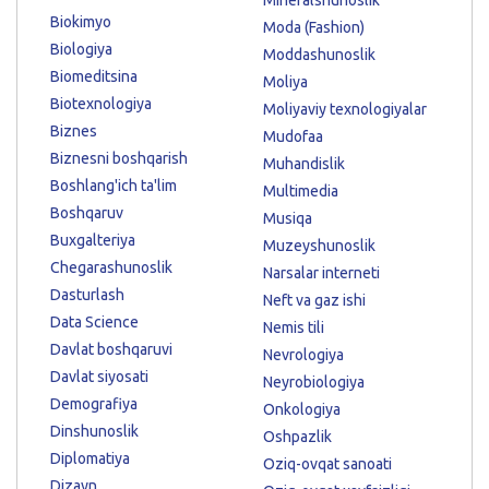
Biokimyo
Moda (Fashion)
Biologiya
Moddashunoslik
Biomeditsina
Moliya
Biotexnologiya
Moliyaviy texnologiyalar
Biznes
Mudofaa
Biznesni boshqarish
Muhandislik
Boshlang'ich ta'lim
Multimedia
Boshqaruv
Musiqa
Buxgalteriya
Muzeyshunoslik
Chegarashunoslik
Narsalar interneti
Dasturlash
Neft va gaz ishi
Data Science
Nemis tili
Davlat boshqaruvi
Nevrologiya
Davlat siyosati
Neyrobiologiya
Demografiya
Onkologiya
Dinshunoslik
Oshpazlik
Diplomatiya
Oziq-ovqat sanoati
Dizayn