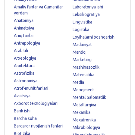
Amaliy fanlar va Gumanitar
Laboratoriya ishi
yordam
Leksikografiya
Anatomiya
Lingvistika
Animatsiya
Logistika
Aniq fanlar
Loyihalarni boshqarish
Antrapologiya
Madaniyat
Arab tili
Mantiq
Arxeologiya
Marketing
Arxitektura
Mashinasozlik
Astrofizika
Matematika
Astronomiya
Media
Atrof-muhit fanlari
Menejment
Aviatsiya
Mental Salomatlik
Axborot texnologiyalari
Metallurgiya
Bank ishi
Mexanika
Barcha soha
Mexatronika
Barqaror rivojlanish fanlari
Mikrobiologiya
Biofizika
Mineralshunoslik