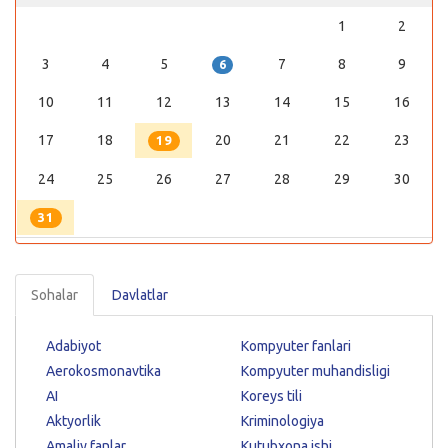
1
2
3
4
5
7
8
9
6
10
11
12
13
14
15
16
17
18
20
21
22
23
19
24
25
26
27
28
29
30
31
Sohalar
Davlatlar
Adabiyot
Kompyuter fanlari
Aerokosmonavtika
Kompyuter muhandisligi
AI
Koreys tili
Aktyorlik
Kriminologiya
Amaliy fanlar
Kutubxona ishi