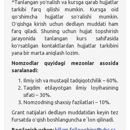
*Tanlangan yoʻnalish va kursga qarab hujjatlar
tarkibi farq qilishi mumkin. Kursga oid
qoʻshimcha hujjatlar soʻralishi mumkin.
Oʻqishga kirish uchun dedlayn muddati ham
farq qiladi. Shuning uchun hujjat topshirish
jarayonida tanlangan kurs sahifasida
koʻrsatilgan kontaktlardan hujjatlar tarkibini
yana bir marta aniqlash lozim.
Nomzodlar quyidagi mezonlar asosida
saralanadi:
Ilmiy ish va mustaqil tadqiqotchilik – 60%.
Taqdim etilayotgan ilmiy loyihasining
sifati – 30%.
Nomzodning shaxsiy fazilatlari – 10%.
Grant natijalari dedlayn muddatidan keyin tez
fursatda oʻqish boshlanguncha eʼlon qilinadi.
Bogʻlanish uchun:
killam.fellowships@ubc.ca
.