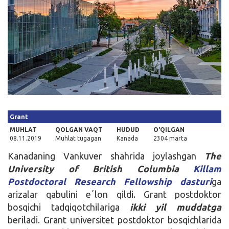
Kirish
Grant
MUHLAT
QOLGAN VAQT
HUDUD
O'QILGAN
08.11.2019
Muhlat tugagan
Kanada
2304 marta
Kanadaning Vankuver shahrida joylashgan
The
University of British Columbia
Killam
Postdoctoral Research Fellowship dasturi
ga
arizalar qabulini eʼlon qildi. Grant postdoktor
bosqichi tadqiqotchilariga
ikki yil
muddat
ga
beriladi. Grant universitet postdoktor bosqichlarida