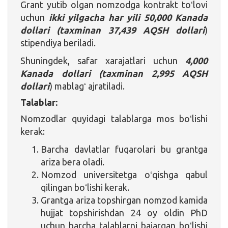
Grant yutib olgan nomzodga kontrakt toʻlovi
uchun
ikki yilgacha
har yili
50,000
Kanada
dollari (taxminan 37,439 AQSH dollari
)
stipendiya beriladi.
Shuningdek, safar xarajatlari uchun
4,000
Kanada dollari (taxminan 2,995 AQSH
dollari
) mablagʻ ajratiladi.
Talablar:
Nomzodlar quyidagi talablarga mos boʻlishi
kerak:
Barcha davlatlar fuqarolari bu grantga
ariza bera oladi.
Nomzod universitetga oʻqishga qabul
qilingan boʻlishi kerak.
Grantga ariza topshirgan nomzod kamida
hujjat topshirishdan 24 oy oldin PhD
uchun barcha talablarni bajargan boʻlishi