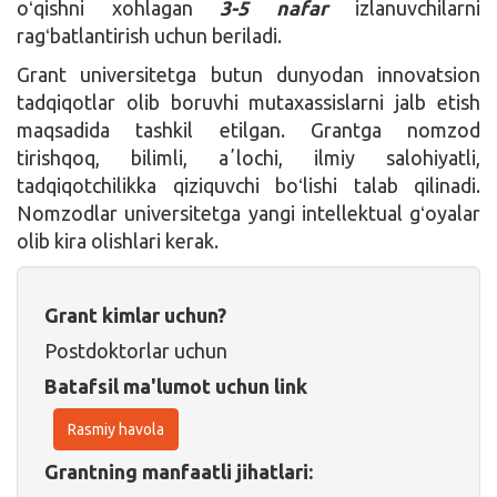
oʻqishni xohlagan
3-5 nafar
izlanuvchilarni
ragʻbatlantirish uchun beriladi.
Grant universitetga butun dunyodan innovatsion
tadqiqotlar olib boruvhi mutaxassislarni jalb etish
maqsadida tashkil etilgan. Grantga nomzod
tirishqoq, bilimli, aʼlochi, ilmiy salohiyatli,
tadqiqotchilikka qiziquvchi boʻlishi talab qilinadi.
Nomzodlar universitetga yangi intellektual gʻoyalar
olib kira olishlari kerak.
Grant kimlar uchun?
Postdoktorlar uchun
Batafsil ma'lumot uchun link
Rasmiy havola
Grantning manfaatli jihatlari: