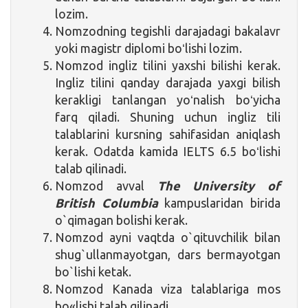
lozim.
Nomzodning tegishli darajadagi bakalavr
yoki magistr diplomi boʻlishi lozim.
Nomzod ingliz tilini yaxshi bilishi kerak.
Ingliz tilini qanday darajada yaxgi bilish
kerakligi tanlangan yoʻnalish boʻyicha
farq qiladi. Shuning uchun ingliz tili
talablarini kursning sahifasidan aniqlash
kerak. Odatda kamida IELTS 6.5 boʻlishi
talab qilinadi.
Nomzod avval
The University of
British Columbia
kampuslaridan birida
o`qimagan bolishi kerak.
Nomzod ayni vaqtda o`qituvchilik bilan
shug`ullanmayotgan, dars bermayotgan
bo`lishi ketak.
Nomzod Kanada viza talablariga mos
bo«lishi talab qilinadi.