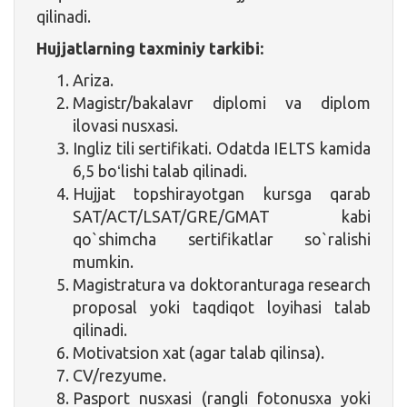
qilinadi.
Hujjatlarning taxminiy tarkibi:
Ariza.
Magistr/bakalavr diplomi va diplom
ilovasi nusxasi.
Ingliz tili sertifikati. Odatda IELTS kamida
6,5 boʻlishi talab qilinadi.
Hujjat topshirayotgan kursga qarab
SAT/ACT/LSAT/GRE/GMAT kabi
qo`shimcha sertifikatlar so`ralishi
mumkin.
Magistratura va doktoranturaga research
proposal yoki taqdiqot loyihasi talab
qilinadi.
Motivatsion xat (agar talab qilinsa).
CV/rezyume.
Pasport nusxasi (rangli fotonusxa yoki