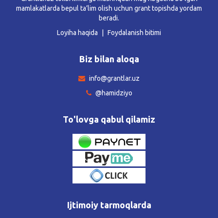
mamlakatlarda bepul ta’lim olish uchun grant topishda yordam
beradi.
Loyiha haqida
Foydalanish bitimi
Biz bilan aloqa
info@grantlar.uz
@hamidziyo
To'lovga qabul qilamiz
Ijtimoiy tarmoqlarda