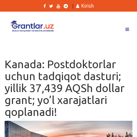
Kirish
|
Grantlar
Tanlovlar
Kanada: Postdoktorlar
Ishlar
uchun tadqiqot dasturi;
Kurslar
yillik 37,439 AQSh dollar
Blog
grant; yo’l xarajatlari
Yana
qoplanadi!
Qidirish