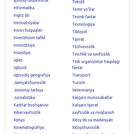
Ijtimoiy tadbirkorlik
Tekstil
Informatika
Temir yo'llar
Ingliz tili
Texnik fanlar
Innovatsiyalar
Texnologiya
Inson huquqlari
Tibbiyot
Investitsion tahlil
Tijorat
Investitsiya
Tilshunoslik
Investiya
Tinchlik va xavfsizlik
Iqlim
Tirik organizmlar haqidagi
Iqtisod
fanlar
Iqtisodiy geografiya
Transport
Jamiyatshunoslik
Turizm
Jismoniy tarbiya
Veterinariya
Jurnalistika
Xalqaro munosabatlar
Kadrlar boshqaruvi
Xalqaro tijorat
Kiberxavfsizlik
xavfsizlik va rivojlanish
Kimyo
Xitoy tili va madaniyati
Kinematografiya
Xitoyshunoslik