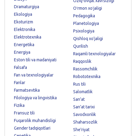
Oziq-ovqat xavfsizligi
Dramaturgiya
Oʻrmon xoʻjaligi
Ekologiya
Pedagogika
Ekoturizm
Planetologiya
Elektronika
Psixologiya
Elektrotexnika
Qishloq xo'jaligi
Energetika
Qurilish
Energiya
Raqamli texnologiyalar
Eston tili va madaniyati
Raqqoslik
Falsafa
Rassomchilik
Fan va texnologiyalar
Robototexnika
Fanlar
Rus tili
Farmatsevtika
Salomatlik
Filologiya va lingvistika
San'at
Fizika
San'at tarixi
Fransuz tili
Savodxonlik
Fuqarolik muhandisligi
Shaharsozlik
Gender tadqiqotlari
She'riyat
Genetika