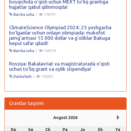
bosqichida oʻqish uchun MEXT toʻliq grantiga
hujjatlar qabul qilinmoqda!
Barcha soha
|
178791
ClimateScience Olympiad 2024: 25 yoshgacha
boʻlganlar uchun onlayn olimpiada: mukofot
jamgʻarmasi 15 000 dollar va gʻoliblar Bakuga
bepul safar qiladi!
Barcha soha
|
149570
Rossiya: Bakalavriat va magistraturada o’qish
uchun to’liq grant va oylik stipendiya!
Dasturlash
|
143807
Grantlar taqvimi
Avgust 2026
Du
Se
Ch
Pa
Ju
Sh
Ya