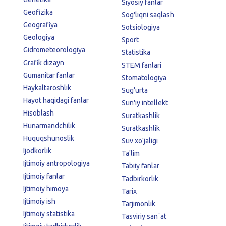
Siyosiy fanlar
Geofizika
Sog'liqni saqlash
Geografiya
Sotsiologiya
Geologiya
Sport
Gidrometeorologiya
Statistika
Grafik dizayn
STEM fanlari
Gumanitar fanlar
Stomatologiya
Haykaltaroshlik
Sug'urta
Hayot haqidagi fanlar
Sun'iy intellekt
Hisoblash
Suratkashlik
Hunarmandchilik
Suratkashlik
Huquqshunoslik
Suv xo'jaligi
Ijodkorlik
Ta'lim
Ijtimoiy antropologiya
Tabiiy fanlar
Ijtimoiy fanlar
Tadbirkorlik
Ijtimoiy himoya
Tarix
Ijtimoiy ish
Tarjimonlik
Ijtimoiy statistika
Tasviriy sanʼat