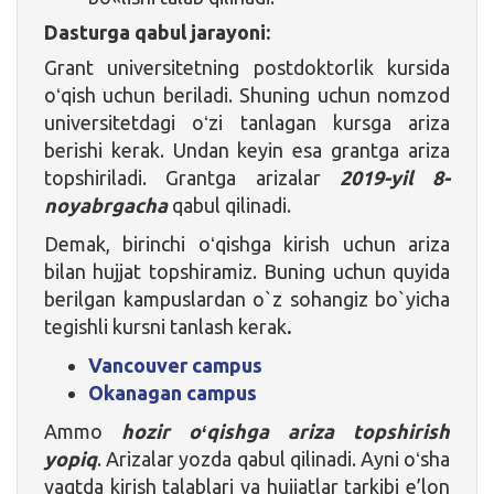
Dasturga qabul jarayoni:
Grant universitetning postdoktorlik kursida
oʻqish uchun beriladi. Shuning uchun nomzod
universitetdagi oʻzi tanlagan kursga ariza
berishi kerak. Undan keyin esa grantga ariza
topshiriladi. Grantga arizalar
2019-yil 8-
noyabrgacha
qabul qilinadi.
Demak, birinchi oʻqishga kirish uchun ariza
bilan hujjat topshiramiz. Buning uchun quyida
berilgan kampuslardan o`z sohangiz bo`yicha
tegishli kursni tanlash kerak
.
Vancouver campus
Okanagan campus
Ammo
hozir oʻqishga ariza topshirish
yopiq
. Arizalar yozda qabul qilinadi. Ayni oʻsha
vaqtda kirish talablari va hujjatlar tarkibi e’lon