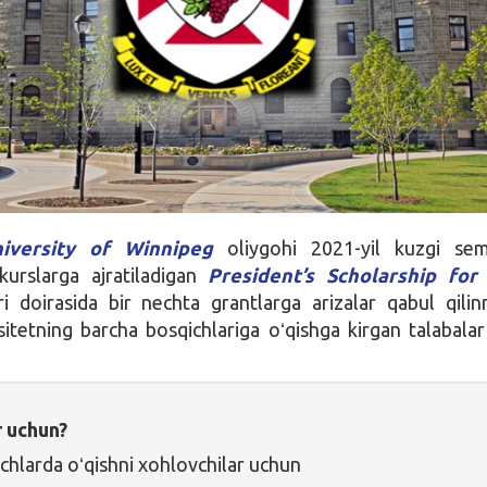
iversity of Winnipeg
oliygohi 2021-yil kuzgi sem
kurslarga ajratiladigan
President’s Scholarship for
ri doirasida bir nechta grantlarga arizalar qabul qili
sitetning barcha bosqichlariga oʻqishga kirgan talabala
r uchun?
chlarda oʻqishni xohlovchilar uchun