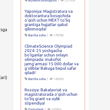
Biznesni boshqarish
|
227309
Yaponiya: Magistratura va
doktorantura bosqichida
oʻqish uchun MEXT toʻliq
grantiga hujjatlar qabul
qilinmoqda!
rsga
:
Barcha soha
|
178785
ClimateScience Olympiad
2024: 25 yoshgacha
boʻlganlar uchun onlayn
olimpiada: mukofot
jamgʻarmasi 15 000 dollar va
gʻoliblar Bakuga bepul safar
qiladi!
ari)
Barcha soha
|
149565
Rossiya: Bakalavriat va
magistraturada o’qish uchun
to’liq grant va oylik
stipendiya!
Dasturlash
|
143801