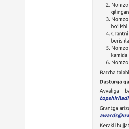
Nomzod 
qilingan
Nomzod 
boʻlish
Grantni
berishl
Nomz
kamida 
Nomzod 
Barcha talab
Dasturga qa
Avvaliga b
topshiriladi
Grantga ariza
awards@uwi
Kerakli hujjat