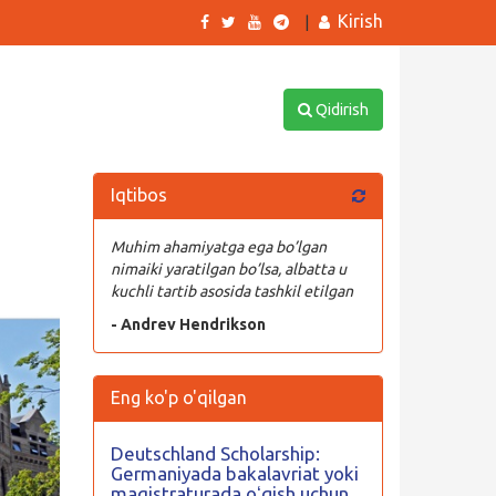
Kirish
|
Qidirish
Iqtibos
Muhim ahamiyatga ega bo’lgan
nimaiki yaratilgan bo’lsa, albatta u
kuchli tartib asosida tashkil etilgan
- Andrev Hendrikson
Eng ko'p o'qilgan
Deutschland Scholarship:
Germaniyada bakalavriat yoki
magistraturada oʻqish uchun