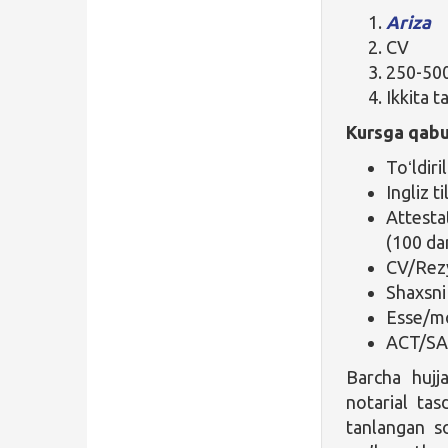
Ariza
CV
250-500
Ikkita 
Kursga qabul
Toʻldiri
Ingliz ti
Attesta
(100 da
CV/Rez
Shaxsni 
Esse/mo
ACT/SAT
Barcha hujjat
notarial tas
tanlangan so