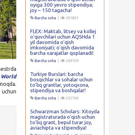
oyiga 300 yevro stipendiya;
joy – 150 tagacha!
Barcha soha
|
301801
FLEX: Maktab, litsey va kollej
oʻquvchilari uchun AQSHda 1
yil davomida oʻqish
imkoniyati; oʻqish davomida
barcha xarajatlar qoplanadi!
Barcha soha
|
269159
estrda
Turkiye Burslari: barcha
 World
bosqichlar va sohalar uchun
nmoqda.
to’liq grantlar, yotoqxona,
stipendiya va boshqalar!
r uchun
Barcha soha
|
235769
Schwarzman Scholars: Xitoyda
magistraturada oʻqish uchun
toʻliq grant, bepul turar joy,
aviachipta va stipendiya!