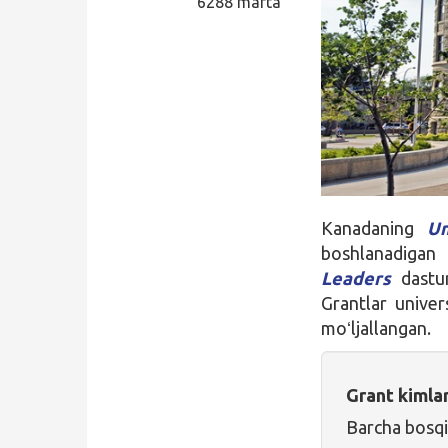
6288 marta
Qidirish
Kirish
Kanadaning
Un
boshlanadigan 
Leaders
dastu
Grantlar univer
moʻljallangan.
Grant kimla
Barcha bosqi