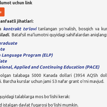
lumot uchun link
a
nfaatli jihatlari:
da
kontrakt toʻlovi
tanlangan yoʻnalish, bosqich va ku
iladi.
Batafsil ma’lumotni quyidagi sahifalardan aniqlang
graduate
te
h Language Program (ELP)
iate
sional, Applied and Continuing Education (PACE)
 olgan talabaga 5000 Kanada dollari (3954 AQSh doll
i. Barcha kurslar uchun jami 53 nafar grant o’rni mavjud.
yidagi talablarga mos boʻlishi kerak:
istalgan davlat fuqarosi boʻlishi mumkin.