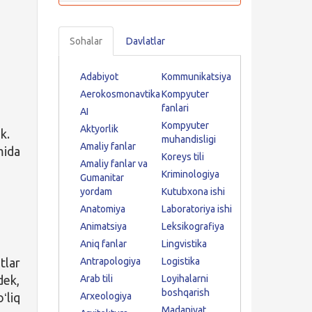
Sohalar
Davlatlar
Adabiyot
Kommunikatsiya
Aerokosmonavtika
Kompyuter
fanlari
AI
Kompyuter
Aktyorlik
k.
muhandisligi
Amaliy fanlar
mida
Koreys tili
Amaliy fanlar va
Kriminologiya
Gumanitar
yordam
Kutubxona ishi
Anatomiya
Laboratoriya ishi
Animatsiya
Leksikografiya
Aniq fanlar
Lingvistika
tlar
Antrapologiya
Logistika
dek,
Arab tili
Loyihalarni
boshqarish
ʻliq
Arxeologiya
Madaniyat