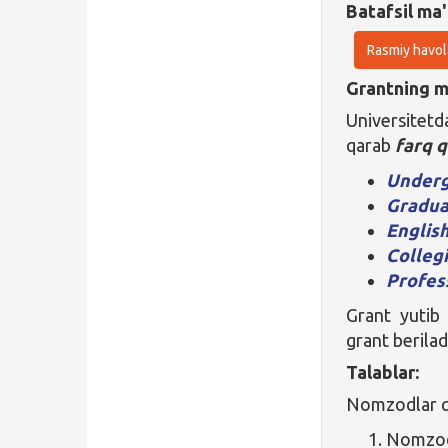
Batafsil ma'
Rasmiy havol
Grantning ma
Universitet
qarab
farq q
Under
Gradua
Englis
Colleg
Profes
Grant yutib
grant berilad
Talablar:
Nomzodlar qu
Nomzod 