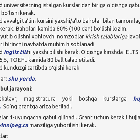
universitetning istalgan kurslaridan biriga oʻqishga qab
 boʻlishi kerak.
avvalgi ta’lim kursini yaxshi/a’lo baholar bilan tamomla
i kerak. Baholari kamida 80% (100 dan) bo’lishi lozim.
 yutib olishni xohlovchi nomzodlar
kirish talablariga
javo
ari birinchi navbatda muhim hisoblanadi.
od
ingliz tili
ni yaxshi bilishi kerak. Oʻqishga kirishda IELTS
6,5, TOEFL kamida 80 ball talab etiladi.
kunduzgi tartibda oʻqishi kerak.
lar:
shu yerda
.
bul jarayoni:
akalavr, magistratura yoki boshqa kurslarga
hu
.
So’ng grantga ariza beriladi.
lar 1-uyungacha qabul qilinadi. Grant uchun kerakli hujja
nnipeg.ca
manziliga yuborilishi kerak.
lar: