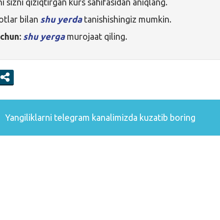
 sizni qiziqtirgan kurs sahifasidan aniqlang.
otlar bilan
shu yerda
tanishishingiz mumkin.
uchun:
shu yerga
murojaat qiling.
Yangiliklarni
telegram
kanalimizda kuzatib boring