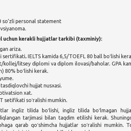
 so’zli personal statement
tavsiyanoma.
 uchun kerakli hujjatlar tarkibi (taxminiy):
lgan ariza.
li sertifikati
.
IELTS kamida 6,5/TOEFL 80 ball boʻlishi kera
t/kollej/litsey diplomi va diplom ilovasi/baholar. GPA ka
n) 80% boʻlishi kerak.
yume.
tasdiqlovchi hujjat nusxasi.
tivatsion xat.
 setifikati soʻralishi mumkin.
lar ingliz tilida boʻlishi, ingliz tilida boʻlmagan hujja
diqlangan tarjimasi bilan taqdim etilishi kerak. Shuning
haga qarab qoʻshimcha hujjatlar soʻralishi mumkin. To