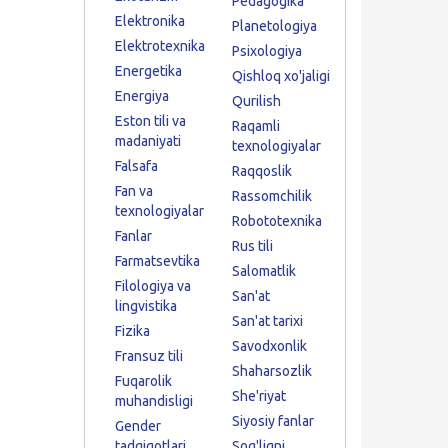
Pedagogika
Elektronika
Planetologiya
Elektrotexnika
Psixologiya
Energetika
Qishloq xo'jaligi
Energiya
Qurilish
Eston tili va
Raqamli
madaniyati
texnologiyalar
Falsafa
Raqqoslik
Fan va
Rassomchilik
texnologiyalar
Robototexnika
Fanlar
Rus tili
Farmatsevtika
Salomatlik
Filologiya va
San'at
lingvistika
San'at tarixi
Fizika
Savodxonlik
Fransuz tili
Shaharsozlik
Fuqarolik
She'riyat
muhandisligi
Siyosiy fanlar
Gender
tadqiqotlari
Sog'liqni