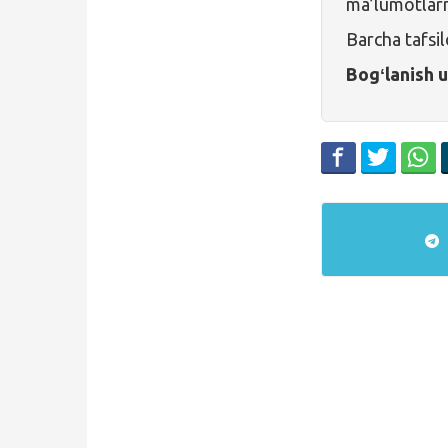
ma’lumotlarni
Barcha tafsil
Bogʻlanish 