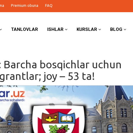
ma
Premium obuna
FAQ
TANLOVLAR
ISHLAR
KURSLAR
BLOG
 Barcha bosqichlar uchun
rantlar; joy – 53 ta!