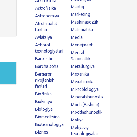
Arxitektura
Mantiq
Astrofizika
Marketing
Astronomiya
Mashinasozlik
Atrof-muhit
fanlari
Matematika
Aviatsiya
Media
Axborot
Menejment
texnologiyalari
Mental
Bank ishi
Salomatlik
Barcha soha
Metallurgiya
Barqaror
Mexanika
rivojlanish
Mexatronika
fanlari
Mikrobiologiya
Biofizika
Mineralshunoslik
Biokimyo
Moda (Fashion)
Biologiya
Moddashunoslik
Biomeditsina
Moliya
Biotexnologiya
Moliyaviy
Biznes
texnologiyalar