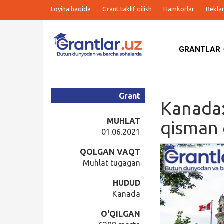
Loyiha haqida
Grant taklif qilish
Hamkorlar
Rekla
GRANTLAR
Grantlar
Tanlovlar
Grant
Kanada:
Ishlar
MUHLAT
qisman g
01.06.2021
Kurslar
QOLGAN VAQT
Muhlat tugagan
Blog
HUDUD
Kanada
Yana
O'QILGAN