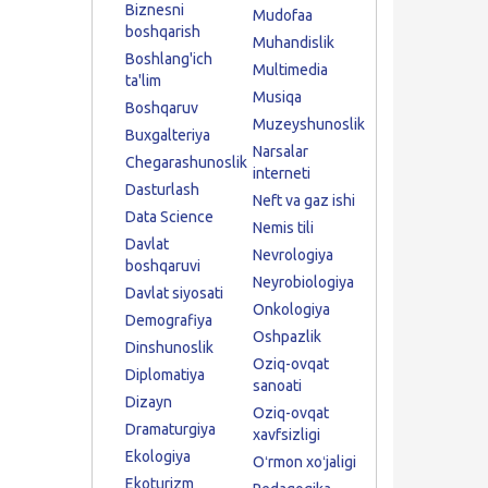
Biznesni
Mudofaa
boshqarish
Muhandislik
Boshlang'ich
Multimedia
ta'lim
Musiqa
Boshqaruv
Muzeyshunoslik
Buxgalteriya
Narsalar
Chegarashunoslik
interneti
Dasturlash
Neft va gaz ishi
Data Science
Nemis tili
Davlat
Nevrologiya
boshqaruvi
Neyrobiologiya
Davlat siyosati
Onkologiya
Demografiya
Oshpazlik
Dinshunoslik
Oziq-ovqat
Diplomatiya
sanoati
Dizayn
Oziq-ovqat
Dramaturgiya
xavfsizligi
Ekologiya
Oʻrmon xoʻjaligi
Ekoturizm