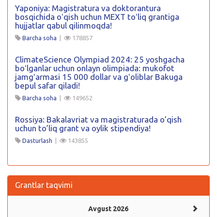
Yaponiya: Magistratura va doktorantura
bosqichida oʻqish uchun MEXT toʻliq grantiga
hujjatlar qabul qilinmoqda!
Barcha soha
|
178857
ClimateScience Olympiad 2024: 25 yoshgacha
boʻlganlar uchun onlayn olimpiada: mukofot
jamgʻarmasi 15 000 dollar va gʻoliblar Bakuga
bepul safar qiladi!
Barcha soha
|
149652
Rossiya: Bakalavriat va magistraturada o’qish
uchun to’liq grant va oylik stipendiya!
Dasturlash
|
143855
Grantlar taqvimi
Avgust 2026