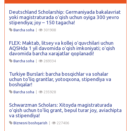
Deutschland Scholarship: Germaniyada bakalavriat
yoki magistraturada oʻqish uchun oyiga 300 yevro
stipendiya; joy – 150 tagacha!
Barcha soha
|
301908
FLEX: Maktab, litsey va kollej oʻquvchilari uchun
AQSHda 1 yil davomida oʻqish imkoniyati; oʻqish
davomida barcha xarajatlar qoplanadi!
Barcha soha
|
269334
Turkiye Burslari: barcha bosqichlar va sohalar
uchun to’liq grantlar, yotoqxona, stipendiya va
boshqalar!
Barcha soha
|
235928
Schwarzman Scholars: Xitoyda magistraturada
oʻqish uchun toʻliq grant, bepul turar joy, aviachipta
va stipendiya!
Biznesni boshqarish
|
227406