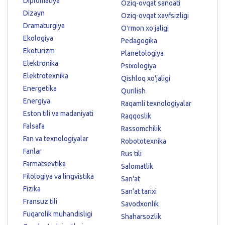
Diplomatiya
Oziq-ovqat sanoati
Dizayn
Oziq-ovqat xavfsizligi
Dramaturgiya
Oʻrmon xoʻjaligi
Ekologiya
Pedagogika
Ekoturizm
Planetologiya
Elektronika
Psixologiya
Elektrotexnika
Qishloq xo'jaligi
Energetika
Qurilish
Energiya
Raqamli texnologiyalar
Eston tili va madaniyati
Raqqoslik
Falsafa
Rassomchilik
Fan va texnologiyalar
Robototexnika
Fanlar
Rus tili
Farmatsevtika
Salomatlik
Filologiya va lingvistika
San'at
Fizika
San'at tarixi
Fransuz tili
Savodxonlik
Fuqarolik muhandisligi
Shaharsozlik