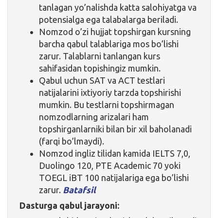
tanlagan yo’nalishda katta salohiyatga va
potensialga ega talabalarga beriladi.
Nomzod o’zi hujjat topshirgan kursning
barcha qabul talablariga mos bo’lishi
zarur. Talablarni tanlangan kurs
sahifasidan topishingiz mumkin.
Qabul uchun SAT va ACT testlari
natijalarini ixtiyoriy tarzda topshirishi
mumkin. Bu testlarni topshirmagan
nomzodlarning arizalari ham
topshirganlarniki bilan bir xil baholanadi
(farqi bo’lmaydi).
Nomzod ingliz tilidan kamida IELTS 7,0,
Duolingo 120, PTE Academic 70 yoki
TOEGL iBT 100 natijalariga ega bo’lishi
zarur.
Batafsil
Dasturga qabul jarayoni: