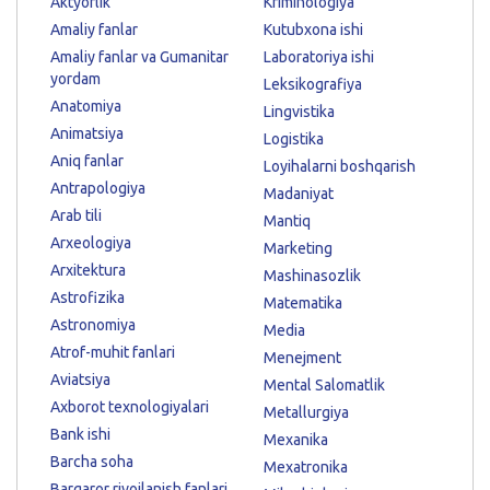
Aktyorlik
Kriminologiya
Amaliy fanlar
Kutubxona ishi
Amaliy fanlar va Gumanitar
Laboratoriya ishi
yordam
Leksikografiya
Anatomiya
Lingvistika
Animatsiya
Logistika
Aniq fanlar
Loyihalarni boshqarish
Antrapologiya
Madaniyat
Arab tili
Mantiq
Arxeologiya
Marketing
Arxitektura
Mashinasozlik
Astrofizika
Matematika
Astronomiya
Media
Atrof-muhit fanlari
Menejment
Aviatsiya
Mental Salomatlik
Axborot texnologiyalari
Metallurgiya
Bank ishi
Mexanika
Barcha soha
Mexatronika
Barqaror rivojlanish fanlari