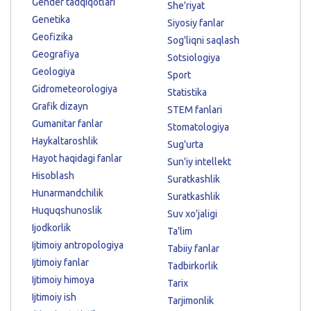
Gender tadqiqotlari
She'riyat
Genetika
Siyosiy fanlar
Geofizika
Sog'liqni saqlash
Geografiya
Sotsiologiya
Geologiya
Sport
Gidrometeorologiya
Statistika
Grafik dizayn
STEM fanlari
Gumanitar fanlar
Stomatologiya
Haykaltaroshlik
Sug'urta
Hayot haqidagi fanlar
Sun'iy intellekt
Hisoblash
Suratkashlik
Hunarmandchilik
Suratkashlik
Huquqshunoslik
Suv xo'jaligi
Ijodkorlik
Ta'lim
Ijtimoiy antropologiya
Tabiiy fanlar
Ijtimoiy fanlar
Tadbirkorlik
Ijtimoiy himoya
Tarix
Ijtimoiy ish
Tarjimonlik