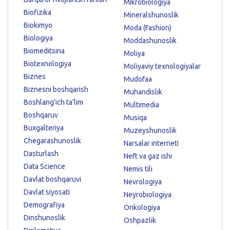
Mikrobiologiya
Biofizika
Mineralshunoslik
Biokimyo
Moda (Fashion)
Biologiya
Moddashunoslik
Biomeditsina
Moliya
Biotexnologiya
Moliyaviy texnologiyalar
Biznes
Mudofaa
Biznesni boshqarish
Muhandislik
Boshlang'ich ta'lim
Multimedia
Boshqaruv
Musiqa
Buxgalteriya
Muzeyshunoslik
Chegarashunoslik
Narsalar interneti
Dasturlash
Neft va gaz ishi
Data Science
Nemis tili
Davlat boshqaruvi
Nevrologiya
Davlat siyosati
Neyrobiologiya
Demografiya
Onkologiya
Dinshunoslik
Oshpazlik