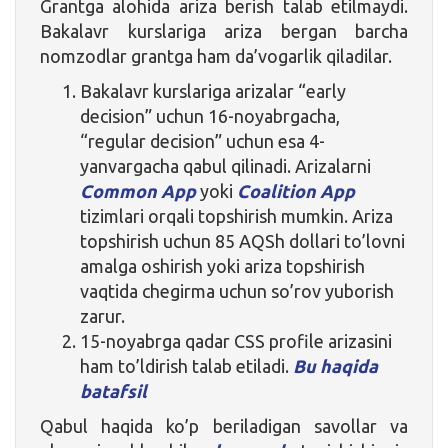
Grantga alohida ariza berish talab etilmaydi.
Bakalavr kurslariga ariza bergan barcha
nomzodlar grantga ham da’vogarlik qiladilar.
Bakalavr kurslariga arizalar “early
decision” uchun 16-noyabrgacha,
“regular decision” uchun esa 4-
yanvargacha qabul qilinadi. Arizalarni
Common App
yoki
Coalition App
tizimlari orqali topshirish mumkin. Ariza
topshirish uchun 85 AQSh dollari to’lovni
amalga oshirish yoki ariza topshirish
vaqtida chegirma uchun so’rov yuborish
zarur.
15-noyabrga qadar CSS profile arizasini
ham to’ldirish talab etiladi.
Bu haqida
batafsil
Qabul haqida ko’p beriladigan savollar va