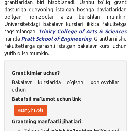
grantlaridan biri hisoblanadi. Ushbu to’liq grant
dasturiga dunyoning istalgan boshqa davlatlaridan
bo’lgan nomzodlar ariza berishlari mumkin.
Universitetdagi bakalavr kurslari ikkita fakultetga
taqsimlangan:
Trinity College of Arts & Sciences
hamda
Pratt School of Engineering
. Grantlarni shu
fakultetlarga qarashli istalgan bakalavr kursi uchun
yutib olish mumkin.
Grant kimlar uchun?
Bakalavr kurslarida o’qishni xohlovchilar
uchun
Batafsil ma'lumot uchun link
Rasmiy havola
Grantning manfaatli jihatlari:
Talaba 4 yil
o’qish to’lovidan to’liq
ozod