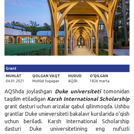
Kirish
Grant
MUHLAT
QOLGAN VAQT
HUDUD
O'QILGAN
04.01.2021
Muhlat tugagan
AQSh
1826 marta
AQShda joylashgan
Duke universiteti
tomonidan
taqdim etiladigan
Karsh International Scholarship
grant dasturi uchun arizalar qabul qilinmoqda. Ushbu
grantlar Duke unieversiteti bakalavr kurslarida o’qish
uchun beriladi. Karsh International Scholarship
dasturi Duke universitetining eng nufuzli