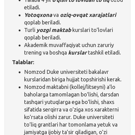
etiladi.
Yotoqxona
va
oziq-ovqat xarajatlari
qoplab beriladi.
Turli
yozgi maktab
kurslari to’lovlari
qoplab beriladi.
Akademik muvaffaqiyat uchun zaruriy
trening va boshqa
kurslar
tashkil etiladi.
Talablar:
Nomzod Duke universiteti bakalavr
kurslaridan biriga hujjat topshirishi kerak.
Nomzod maktabni (kollej/litseyni) a’lo
baholarga tamomlagan bo’lishi, darsdan
tashqari yutuqlarga ega bo’lishi, shaxs
sifatida serqirra va o’ziga xos xarakterni
ko’rsata olishi zarur. Duke universiteti
to’liq grantlari har tomonlama yetuk va
jamiyatga ijobiy ta’sir qiladigan, o’zi