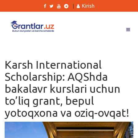
Kirish
|
Grantlar
Tanlovlar
Karsh International
Ishlar
Scholarship: AQShda
Kurslar
bakalavr kurslari uchun
Blog
to’liq grant, bepul
Yana
yotoqxona va oziq-ovqat!
Qidirish