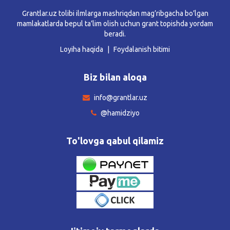
Grantlar.uz tolibi ilmlarga mashriqdan mag’ribgacha bo’lgan
mamlakatlarda bepul ta’lim olish uchun grant topishda yordam
beradi.
Loyiha haqida
Foydalanish bitimi
Biz bilan aloqa
info@grantlar.uz
@hamidziyo
To'lovga qabul qilamiz