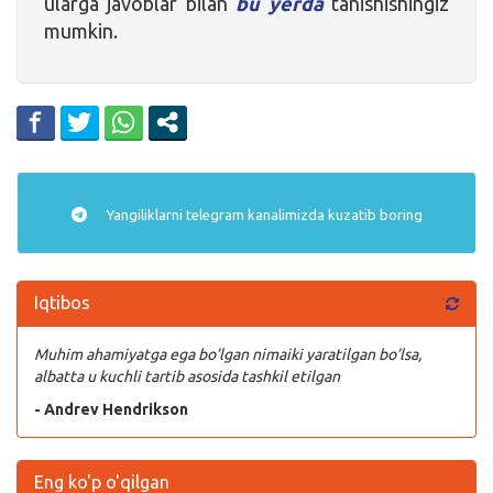
ularga javoblar bilan
bu yerda
tanishishingiz
mumkin.
Yangiliklarni
telegram
kanalimizda kuzatib boring
Iqtibos
Muhim ahamiyatga ega bo’lgan nimaiki yaratilgan bo’lsa,
albatta u kuchli tartib asosida tashkil etilgan
- Andrev Hendrikson
Eng ko'p o'qilgan