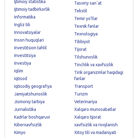
Ijtimoiy statistika
Tasviriy sanʼat
Ijtimoiy tadbirkorlik
Tekstil
Informatika
Temir yo'llar
Ingliz tili
Texnik fanlar
Innovatsiyalar
Texnologiya
Inson huquqlari
Tibbiyot
Investitsion tahlil
Tijorat
Investitsiya
Tilshunoslik
Investiya
Tinchlik va xavfsizlik
Iqlim
Tirik organizmlar haqidagi
Iqtisod
fanlar
Iqtisodiy geografiya
Transport
Jamiyatshunoslik
Turizm
Jismoniy tarbiya
Veterinariya
Jurnalistika
Xalqaro munosabatlar
Kadrlar boshqaruvi
Xalqaro tijorat
Kiberxavfsizlik
xavfsizlik va rivojlanish
Kimyo
Xitoy tili va madaniyati