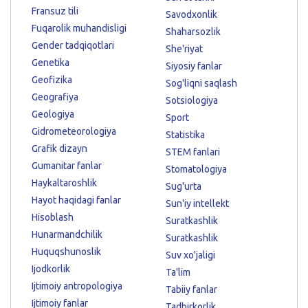
Fransuz tili
Savodxonlik
Fuqarolik muhandisligi
Shaharsozlik
Gender tadqiqotlari
She'riyat
Genetika
Siyosiy fanlar
Geofizika
Sog'liqni saqlash
Geografiya
Sotsiologiya
Geologiya
Sport
Gidrometeorologiya
Statistika
Grafik dizayn
STEM fanlari
Gumanitar fanlar
Stomatologiya
Haykaltaroshlik
Sug'urta
Hayot haqidagi fanlar
Sun'iy intellekt
Hisoblash
Suratkashlik
Hunarmandchilik
Suratkashlik
Huquqshunoslik
Suv xo'jaligi
Ijodkorlik
Ta'lim
Ijtimoiy antropologiya
Tabiiy fanlar
Ijtimoiy fanlar
Tadbirkorlik