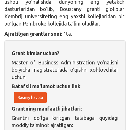
ushbu yo’nalishda dunyoning eng yetakchi
dasturlaridan bo’lib, Boustany granti g’oliblari
Kembrij universiteting eng yaxshi kollejlaridan biri
bo’lgan Pembroke kollejida ta’lim oladilar.
Ajratilgan grantlar soni:
1ta.
Grant kimlar uchun?
Master of Business Administration yo'nalishi
bo'yicha magistraturada o'qishni xohlovchilar
uchun
Batafsil ma'lumot uchun link
Rasmiy havola
Grantning manfaatli jihatlari:
Grantni qo’lga kiritgan talabaga quyidagi
moddiy ta’minot ajratilgan: