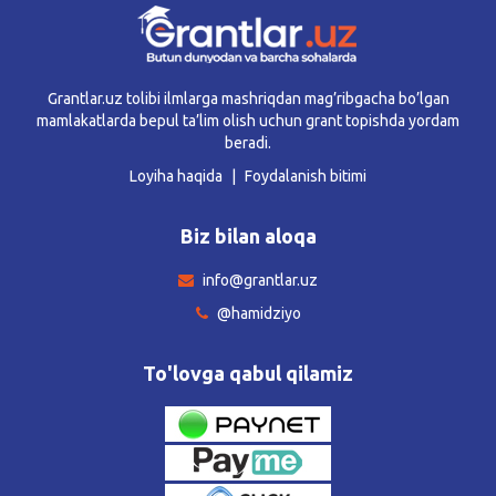
Grantlar.uz tolibi ilmlarga mashriqdan mag’ribgacha bo’lgan
mamlakatlarda bepul ta’lim olish uchun grant topishda yordam
beradi.
Loyiha haqida
Foydalanish bitimi
Biz bilan aloqa
info@grantlar.uz
@hamidziyo
To'lovga qabul qilamiz