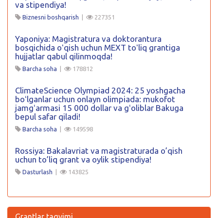
va stipendiya!
Biznesni boshqarish
|
227351
Yaponiya: Magistratura va doktorantura
bosqichida oʻqish uchun MEXT toʻliq grantiga
hujjatlar qabul qilinmoqda!
Barcha soha
|
178812
ClimateScience Olympiad 2024: 25 yoshgacha
boʻlganlar uchun onlayn olimpiada: mukofot
jamgʻarmasi 15 000 dollar va gʻoliblar Bakuga
bepul safar qiladi!
Barcha soha
|
149598
Rossiya: Bakalavriat va magistraturada o’qish
uchun to’liq grant va oylik stipendiya!
Dasturlash
|
143825
Grantlar taqvimi