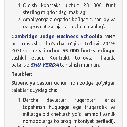
O’qish kontrakti uchun 23 000 funt
sterling miqdoridagi mablag’.
Amaliyotga aloqador bo’lgan turar joy va
oziq-ovqat xarajatlari uchun mablag’.
Cambridge Judge Business School
da
MBA
mutaxassisligi boʻyicha oʻqish toʻlovi 2019-
2020-oʻquv yili uchun
55 000 funt-sterlingni
tashkil etadi. Kontrakt toʻlovlari haqida
batafsil:
SHU YERDA
tanishish mumkin.
Talablar:
Stipendiya dasturi uchun nomzodga qoʻyilgan
talablar quyidagicha:
Barcha davlatlar fuqarolari ariza
topshirish huquqiga ega (fuqarolik va
millatga oid cheklash yoʻq, ammo livanlik
nomzodlarga koʻproq imkoniyat beriladi).