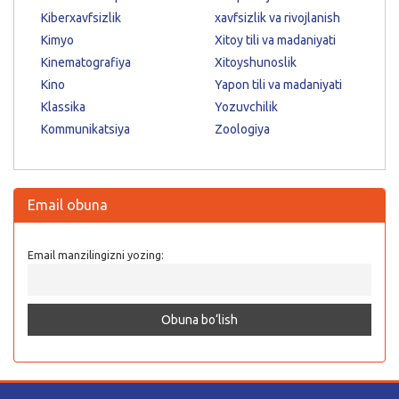
Kiberxavfsizlik
xavfsizlik va rivojlanish
Kimyo
Xitoy tili va madaniyati
Kinematografiya
Xitoyshunoslik
Kino
Yapon tili va madaniyati
Klassika
Yozuvchilik
Kommunikatsiya
Zoologiya
Email obuna
Email manzilingizni yozing: