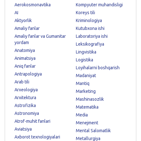
Aerokosmonavtika
Kompyuter muhandisligi
AI
Koreys tili
Aktyorlik
Kriminologiya
Amaliy fanlar
Kutubxona ishi
Amaliy fanlar va Gumanitar
Laboratoriya ishi
yordam
Leksikografiya
Anatomiya
Lingvistika
Animatsiya
Logistika
Aniq fanlar
Loyihalarni boshqarish
Antrapologiya
Madaniyat
Arab tili
Mantiq
Arxeologiya
Marketing
Arxitektura
Mashinasozlik
Astrofizika
Matematika
Astronomiya
Media
Atrof-muhit fanlari
Menejment
Aviatsiya
Mental Salomatlik
Axborot texnologiyalari
Metallurgiya