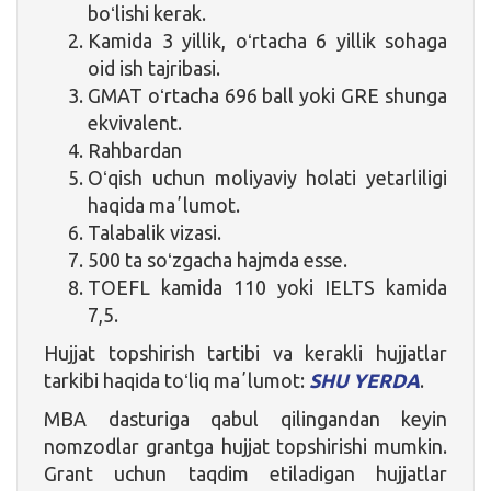
boʻlishi kerak.
Kamida 3 yillik, oʻrtacha 6 yillik sohaga
oid ish tajribasi.
GMAT oʻrtacha 696 ball yoki GRE shunga
ekvivalent.
Rahbardan
Oʻqish uchun moliyaviy holati yetarliligi
haqida maʼlumot.
Talabalik vizasi.
500 ta soʻzgacha hajmda esse.
TOEFL kamida 110 yoki IELTS kamida
7,5.
Hujjat topshirish tartibi va kerakli hujjatlar
tarkibi haqida toʻliq maʼlumot:
SHU YERDA
.
MBA dasturiga qabul qilingandan keyin
nomzodlar grantga hujjat topshirishi mumkin.
Grant uchun taqdim etiladigan hujjatlar