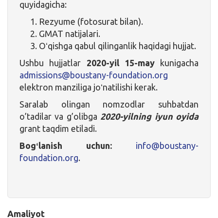
quyidagicha:
Rezyume (fotosurat bilan).
GMAT natijalari.
Oʻqishga qabul qilinganlik haqidagi hujjat.
Ushbu hujjatlar
2020-yil 15-may
kunigacha
admissions@boustany-foundation.org
elektron manziliga joʻnatilishi kerak.
Saralab olingan nomzodlar suhbatdan
o’tadilar va g’olibga
2020-yilning iyun oyida
grant taqdim etiladi.
Bogʻlanish uchun:
info@boustany-
foundation.org
.
Amaliyot