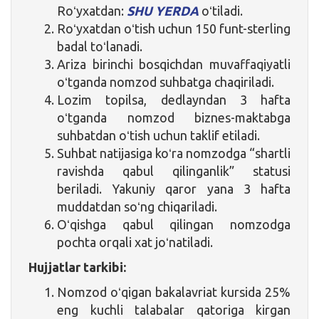
Roʻyxatdan:
SHU YERDA
oʻtiladi.
Roʻyxatdan oʻtish uchun 150 funt-sterling
badal toʻlanadi.
Ariza birinchi bosqichdan muvaffaqiyatli
oʻtganda nomzod suhbatga chaqiriladi.
Lozim topilsa, dedlayndan 3 hafta
oʻtganda nomzod biznes-maktabga
suhbatdan oʻtish uchun taklif etiladi.
Suhbat natijasiga koʻra nomzodga “shartli
ravishda qabul qilinganlik” statusi
beriladi. Yakuniy qaror yana 3 hafta
muddatdan soʻng chiqariladi.
Oʻqishga qabul qilingan nomzodga
pochta orqali xat joʻnatiladi.
Hujjatlar tarkibi:
Nomzod oʻqigan bakalavriat kursida 25%
eng kuchli talabalar qatoriga kirgan