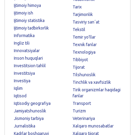
Ijtimoiy himoya
Tarix
Ijtimoiy ish
Tarjimonlik
Ijtimoiy statistika
Tasviriy sanʼat
Ijtimoiy tadbirkorlik
Tekstil
Informatika
Temir yo'llar
Ingliz tili
Texnik fanlar
Innovatsiyalar
Texnologiya
Inson huquqlari
Tibbiyot
Investitsion tahlil
Tijorat
Investitsiya
Tilshunoslik
Investiya
Tinchlik va xavfsizlik
Iqlim
Tirik organizmlar haqidagi
Iqtisod
fanlar
Iqtisodiy geografiya
Transport
Jamiyatshunoslik
Turizm
Jismoniy tarbiya
Veterinariya
Jurnalistika
Xalqaro munosabatlar
Kadrlar boshqaruvi
Xalqaro tijorat