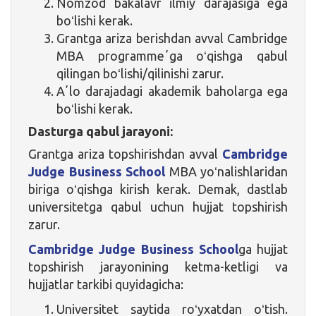
Nomzod bakalavr ilmiy darajasiga ega
boʻlishi kerak.
Grantga ariza berishdan avval Cambridge
MBA programmeʼga oʻqishga qabul
qilingan boʻlishi/qilinishi zarur.
Aʼlo darajadagi akademik baholarga ega
boʻlishi kerak.
Dasturga qabul jarayoni:
Grantga ariza topshirishdan avval
Cambridge
Judge Business School
MBA yoʻnalishlaridan
biriga oʻqishga kirish kerak. Demak, dastlab
universitetga qabul uchun hujjat topshirish
zarur.
Cambridge Judge Business School
ga hujjat
topshirish jarayonining ketma-ketligi va
hujjatlar tarkibi quyidagicha:
Universitet saytida roʻyxatdan oʻtish.