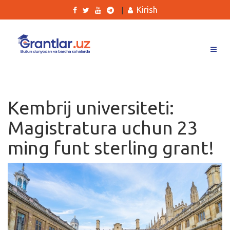
Kirish
|
Grantlar
Tanlovlar
Kembrij universiteti:
Ishlar
Magistratura uchun 23
Kurslar
ming funt sterling grant!
Blog
Yana
Qidirish