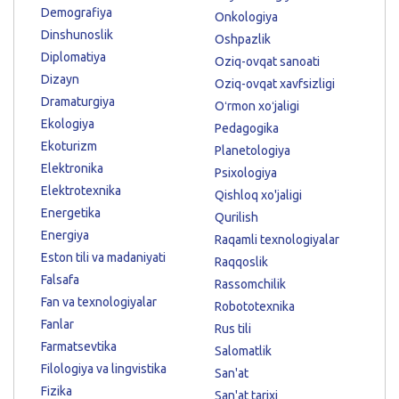
Demografiya
Onkologiya
Dinshunoslik
Oshpazlik
Diplomatiya
Oziq-ovqat sanoati
Dizayn
Oziq-ovqat xavfsizligi
Dramaturgiya
Oʻrmon xoʻjaligi
Ekologiya
Pedagogika
Ekoturizm
Planetologiya
Elektronika
Psixologiya
Elektrotexnika
Qishloq xo'jaligi
Energetika
Qurilish
Energiya
Raqamli texnologiyalar
Eston tili va madaniyati
Raqqoslik
Falsafa
Rassomchilik
Fan va texnologiyalar
Robototexnika
Fanlar
Rus tili
Farmatsevtika
Salomatlik
Filologiya va lingvistika
San'at
Fizika
San'at tarixi