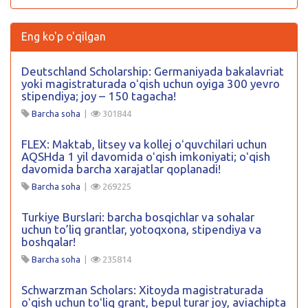
Eng ko'p o'qilgan
Deutschland Scholarship: Germaniyada bakalavriat
yoki magistraturada oʻqish uchun oyiga 300 yevro
stipendiya; joy – 150 tagacha!
Barcha soha
|
301844
FLEX: Maktab, litsey va kollej oʻquvchilari uchun
AQSHda 1 yil davomida oʻqish imkoniyati; oʻqish
davomida barcha xarajatlar qoplanadi!
Barcha soha
|
269225
Turkiye Burslari: barcha bosqichlar va sohalar
uchun to’liq grantlar, yotoqxona, stipendiya va
boshqalar!
Barcha soha
|
235814
Schwarzman Scholars: Xitoyda magistraturada
oʻqish uchun toʻliq grant, bepul turar joy, aviachipta