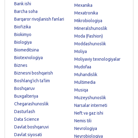
Bank ishi
Mexanika
Barcha soha
Mexatronika
Barqaror rivojlanish fanlari
Mikrobiologiya
Biofizika
Mineralshunoslik
Biokimyo
Moda (Fashion)
Biologiya
Moddashunoslik
Biomeditsina
Moliya
Biotexnologiya
Moliyaviy texnologiyalar
Biznes
Mudofaa
Biznesni boshqarish
Muhandislik
Boshlang'ich ta'lim
Multimedia
Boshqaruv
Musiqa
Buxgalteriya
Muzeyshunoslik
Chegarashunoslik
Narsalar interneti
Dasturlash
Neft va gaz ishi
Data Science
Nemis tili
Davlat boshqaruvi
Nevrologiya
Davlat siyosati
Neyrobiologiya