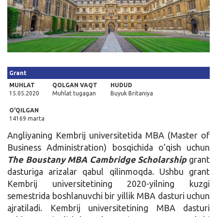
Kirish
Grant
MUHLAT
QOLGAN VAQT
HUDUD
15.05.2020
Muhlat tugagan
Buyuk Britaniya
O'QILGAN
14169 marta
Angliyaning Kembrij universitetida MBA (Master of
Business Administration) bosqichida o’qish uchun
The Boustany MBA Cambridge Scholarship
grant
dasturiga arizalar qabul qilinmoqda. Ushbu grant
Kembrij universitetining 2020-yilning kuzgi
semestrida boshlanuvchi bir yillik MBA dasturi uchun
ajratiladi. Kembrij universitetining MBA dasturi