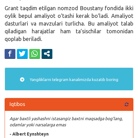
Grant taqdim etilgan nomzod Boustany fondida ikki
oylik bepul amaliyot o’tashi kerak bo’ladi. Amaliyot
dasturlari va mavzulari turlicha. Bu amaliyot talab
qiladigan harajatlar ham ta’sischilar tomonidan
qoplab beriladi.
Yangiliklarni
telegram
kanalimizda kuzatib boring
Iqtibos
Agar baxtli yashashni istasangiz baxtni maqsadga bog’lang,
odamlar yoki narsalarga emas
- Albert Eynshteyn