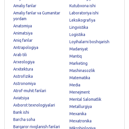
Amaliy fanlar
Kutubxona ishi
Amaliy fanlar va Gumanitar
Laboratoriya ishi
yordam
Leksikografiya
Anatomiya
Lingvistika
Animatsiya
Logistika
Aniq fanlar
Loyihalarni boshqarish
Antrapologiya
Madaniyat
Arab tili
Mantiq
Arxeologiya
Marketing
Arxitektura
Mashinasozlik
Astrofizika
Matematika
Astronomiya
Media
Atrof-muhit fanlari
Menejment
Aviatsiya
Mental Salomatlik
Axborot texnologiyalari
Metallurgiya
Bank ishi
Mexanika
Barcha soha
Mexatronika
Barqaror rivojlanish fanlari
Mikrobiologiya