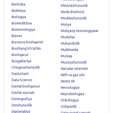
Biofizika
Mineralshunoslik
Biokimyo
Moda (Fashion)
Biologiya
Moddashunoslik
Biomeditsina
Moliya
Biotexnologiya
Moliyaviy texnologiyalar
Biznes
Mudofaa
Biznesni boshqarish
Muhandislik
Boshlang'ich ta'lim
Multimedia
Boshqaruv
Musiqa
Buxgalteriya
Muzeyshunoslik
Chegarashunoslik
Narsalar interneti
Dasturlash
Neft va gaz ishi
Data Science
Nemis tili
Davlat boshqaruvi
Nevrologiya
Davlat siyosati
Neyrobiologiya
Demografiya
Onkologiya
Dinshunoslik
Oshpazlik
Diplomatiya
Oziq-ovqat sanoati