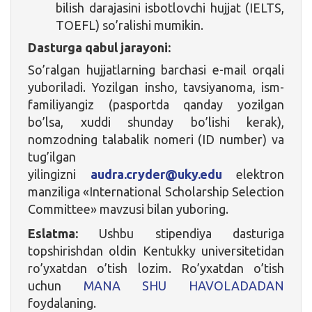
bilish darajasini isbotlovchi hujjat (IELTS,
TOEFL) so’ralishi mumikin.
Dasturga qabul jarayoni:
So’ralgan hujjatlarning barchasi e-mail orqali
yuboriladi. Yozilgan insho, tavsiyanoma, ism-
familiyangiz (pasportda qanday yozilgan
bo’lsa, xuddi shunday bo’lishi kerak),
nomzodning talabalik nomeri (ID number) va
tug’ilgan
yilingizni
audra.cryder@uky.edu
elektron
manziliga «International Scholarship Selection
Committee» mavzusi bilan yuboring.
Eslatma:
Ushbu stipendiya dasturiga
topshirishdan oldin Kentukky universitetidan
ro’yxatdan o’tish lozim. Ro’yxatdan o’tish
uchun
MANA SHU HAVOLADADAN
foydalaning.