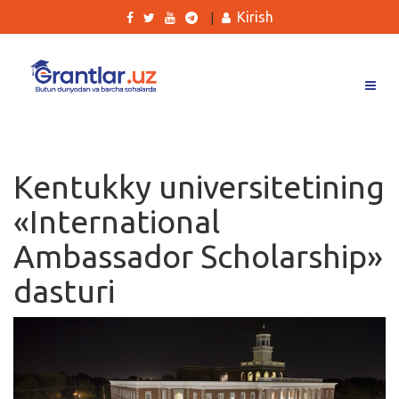
Kirish
|
Grantlar
Tanlovlar
Kentukky universitetining
Ishlar
«International
Kurslar
Ambassador Scholarship»
Blog
dasturi
Yana
Qidirish