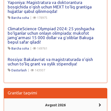
Yaponiya: Magistratura va doktorantura
bosqichida oʻqish uchun MEXT toʻliq grantiga
hujjatlar qabul qilinmoqda!
Barcha soha
|
178975
ClimateScience Olympiad 2024: 25 yoshgacha
boʻlganlar uchun onlayn olimpiada: mukofot
jamgʻarmasi 15 000 dollar va gʻoliblar Bakuga
bepul safar qiladi!
Barcha soha
|
149761
Rossiya: Bakalavriat va magistraturada o’qish
uchun to’liq grant va oylik stipendiya!
Dasturlash
|
143937
Grantlar taqvimi
Avgust 2026