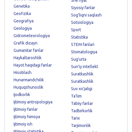
She'riyat
Genetika
Siyosiy fanlar
Geofizika
Sog'liqni saqlash
Geografiya
Sotsiologiya
Geologiya
Sport
Gidrometeorologiya
Statistika
Grafik dizayn
STEM fanlari
Gumanitar fanlar
Stomatologiya
Haykaltaroshlik
Sug'urta
Hayot haqidagi fanlar
Sun'iy intellekt
Hisoblash
Suratkashlik
Hunarmandchilik
Suratkashlik
Huquqshunoslik
Suv xo'jaligi
Ijodkorlik
Ta'lim
Ijtimoiy antropologiya
Tabiiy fanlar
Ijtimoiy fanlar
Tadbirkorlik
Ijtimoiy himoya
Tarix
Ijtimoiy ish
Tarjimonlik
Ijtimoiy statistika