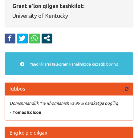
Grant e'lon qilgan tashkilot:
University of Kentucky
Yangiliklarni
telegram
kanalimizda kuzatib boring
Iqtibos
Donishmandlik 1% ilhomlanish va 99% harakatga bog’liq
- Tomas Edison
Eng ko'p o'qilgan