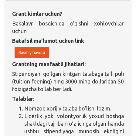
Grant kimlar uchun?
Bakalavr bosqichida o'qishni xohlovchilar
uchun
Batafsil ma'lumot uchun link
Rasmiy havola
Grantning manfaatli jihatlari:
Stipendiyani qo’lgan kiritgan talabaga ta’li puli
(tuition feening) ning 3000 ming dollaridan 50
foizigacha to’lab beriladi.
Talablar:
Nomzod xorijiy talaba bo’lishi lozim.
Liderlik yoki volontyorlik yoxud boshqa
shakldagi tajribani o’z ichiga olgan hamda
ushbu stipendiyaga munosib eknligini