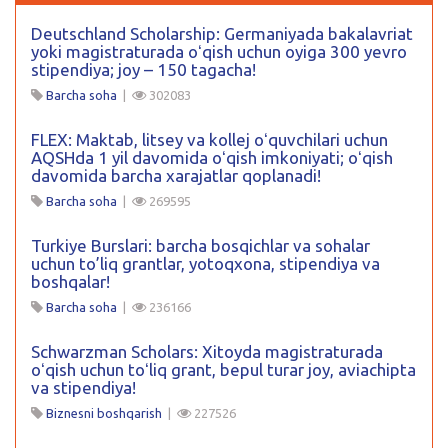
Deutschland Scholarship: Germaniyada bakalavriat
yoki magistraturada oʻqish uchun oyiga 300 yevro
stipendiya; joy – 150 tagacha!
Barcha soha
|
302083
FLEX: Maktab, litsey va kollej oʻquvchilari uchun
AQSHda 1 yil davomida oʻqish imkoniyati; oʻqish
davomida barcha xarajatlar qoplanadi!
Barcha soha
|
269595
Turkiye Burslari: barcha bosqichlar va sohalar
uchun to’liq grantlar, yotoqxona, stipendiya va
boshqalar!
Barcha soha
|
236166
Schwarzman Scholars: Xitoyda magistraturada
oʻqish uchun toʻliq grant, bepul turar joy, aviachipta
va stipendiya!
Biznesni boshqarish
|
227526