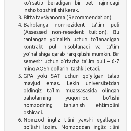
ko’rsatib beradigan bir bet hajmidagi
insho topshirilishi kerak.
Bitta tavsiyanoma (Recommendation).
Baholanga non-rezident ta’lim puli
(Assessed non-resedent tuition). Bu
tanlangan yo’nalish uchun to’lanadigan
kontrakt puli hisoblanadi va ta’lim
yo’nalishiga qarab farq qilishi mumkin. Bir
semestr uchun o’rtacha ta’lim puli – 6-7
ming AQSh dollarini tashkil etadi.
GPA yoki SAT uchun qo’yilgan talab
mavjud emas. Lekin universitetdan
oldingiz ta’lim muassasasida olingan
baholarning yuqoriroq bo’lishi
nomzodning tanlanish ehtimolini
oshiradi.
Nomzod ingliz tilini yaxshi egallagan
bo’lishi lozim. Nomzoddan ingliz tilini