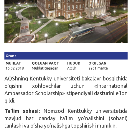
Kirish
Grant
MUHLAT
QOLGAN VAQT
HUDUD
O'QILGAN
15.02.2018
Muhlat tugagan
AQSh
2261 marta
AQShning Kentukky universiteti bakalavr bosqichida
o’qishni xohlovchilar uchun «International
Ambassador Scholarship» stipendiyali dasturini e’lon
qildi.
Ta’lim sohasi:
Nomzod Kenttukky universitetida
mavjud har qanday ta’lim yo’nalishini (sohani)
tanlashi va o’sha yo’nalishga topshirishi mumkin.