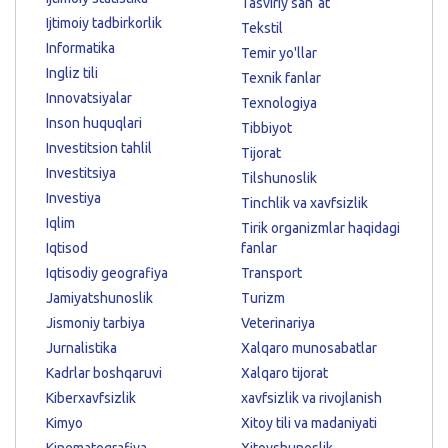
Tasviriy sanʼat
Ijtimoiy tadbirkorlik
Tekstil
Informatika
Temir yo'llar
Ingliz tili
Texnik fanlar
Innovatsiyalar
Texnologiya
Inson huquqlari
Tibbiyot
Investitsion tahlil
Tijorat
Investitsiya
Tilshunoslik
Investiya
Tinchlik va xavfsizlik
Iqlim
Tirik organizmlar haqidagi
Iqtisod
fanlar
Iqtisodiy geografiya
Transport
Jamiyatshunoslik
Turizm
Jismoniy tarbiya
Veterinariya
Jurnalistika
Xalqaro munosabatlar
Kadrlar boshqaruvi
Xalqaro tijorat
Kiberxavfsizlik
xavfsizlik va rivojlanish
Kimyo
Xitoy tili va madaniyati
Kinematografiya
Xitoyshunoslik