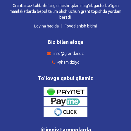
Grantlar.uz tolibi ilmlarga mashriqdan mag’ribgacha bo’lgan
mamlakatlarda bepul ta’lim olish uchun grant topishda yordam
beradi.
Loyiha haqida
Foydalanish bitimi
Biz bilan aloqa
info@grantlar.uz
@hamidziyo
To'lovga qabul qilamiz
Ijtimoiy tarmoqlarda