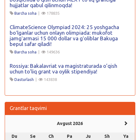
hujjatlar qabul qilinmoqda!
Barcha soha
|
178835
ClimateScience Olympiad 2024: 25 yoshgacha
boʻlganlar uchun onlayn olimpiada: mukofot
jamgʻarmasi 15 000 dollar va gʻoliblar Bakuga
bepul safar qiladi!
Barcha soha
|
149636
Rossiya: Bakalavriat va magistraturada o’qish
uchun to’liq grant va oylik stipendiya!
Dasturlash
|
143838
Grantlar taqvimi
Avgust 2026
Du
Se
Ch
Pa
Ju
Sh
Ya