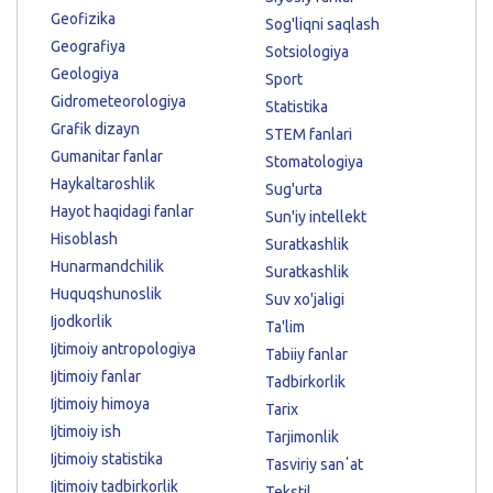
Geofizika
Sog'liqni saqlash
Geografiya
Sotsiologiya
Geologiya
Sport
Gidrometeorologiya
Statistika
Grafik dizayn
STEM fanlari
Gumanitar fanlar
Stomatologiya
Haykaltaroshlik
Sug'urta
Hayot haqidagi fanlar
Sun'iy intellekt
Hisoblash
Suratkashlik
Hunarmandchilik
Suratkashlik
Huquqshunoslik
Suv xo'jaligi
Ijodkorlik
Ta'lim
Ijtimoiy antropologiya
Tabiiy fanlar
Ijtimoiy fanlar
Tadbirkorlik
Ijtimoiy himoya
Tarix
Ijtimoiy ish
Tarjimonlik
Ijtimoiy statistika
Tasviriy sanʼat
Ijtimoiy tadbirkorlik
Tekstil