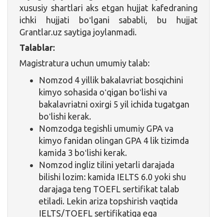
xususiy shartlari aks etgan hujjat kafedraning
ichki hujjati boʻlgani sababli, bu hujjat
Grantlar.uz saytiga joylanmadi.
Talablar:
Magistratura uchun umumiy talab:
Nomzod 4 yillik bakalavriat bosqichini
kimyo sohasida oʻqigan boʻlishi va
bakalavriatni oxirgi 5 yil ichida tugatgan
boʻlishi kerak.
Nomzodga tegishli umumiy GPA va
kimyo fanidan olingan GPA 4 lik tizimda
kamida 3 boʻlishi kerak.
Nomzod ingliz tilini yetarli darajada
bilishi lozim: kamida IELTS 6.0 yoki shu
darajaga teng TOEFL sertifikat talab
etiladi. Lekin ariza topshirish vaqtida
IELTS/TOEFL sertifikatiga ega