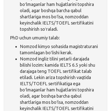
boʻlmaganlar ham hujjatlarini topshira
oladi, agar boshqa barcha qabul
shartlariga mos boʻlsa, nomzoddan
keyinchalik IELTS/TOEFL sertifikatini
topshirish soʻraladi.
PhD uchun umumiy talab:
Nomzod kimyo sohasida magistraturani
tamomlagan boʻlishi kerak.
Nomzod ingliz tilini yetarli darajada
bilishi lozim: kamida IELTS 6.5 yoki shu
darajaga teng TOEFL sertifikat talab
etiladi. Lekin ariza topshirish vaqtida
IELTS/TOEFL sertifikatiga ega
boʻlmaganlar ham hujjatlarini topshira
oladi, agar boshqa barcha qabul
shartlariga mos boʻlsa, nomzoddan
keyinchalik IELTS/TOEFL sertifikatini