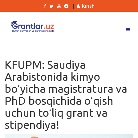
Kirish
|
Grantlar
Tanlovlar
KFUPM: Saudiya
Ishlar
Arabistonida kimyo
Kurslar
boʻyicha magistratura va
Blog
PhD bosqichida oʻqish
Yana
uchun toʻliq grant va
stipendiya!
Qidirish