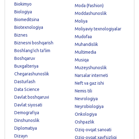
Biokimyo
Moda (Fashion)
Biologiya
Moddashunoslik
Biomeditsina
Moliya
Biotexnologiya
Moliyaviy texnologiyalar
Biznes
Mudofaa
Biznesni boshqarish
Muhandislik
Boshlang'ich ta'lim
Multimedia
Boshqaruv
Musiqa
Buxgalteriya
Muzeyshunoslik
Chegarashunoslik
Narsalar interneti
Dasturlash
Neft va gaz ishi
Data Science
Nemis tili
Davlat boshqaruvi
Nevrologiya
Davlat siyosati
Neyrobiologiya
Demografiya
Onkologiya
Dinshunoslik
Oshpazlik
Diplomatiya
Oziq-ovqat sanoati
Dizayn
Oziq-ovqat xavfsizligi