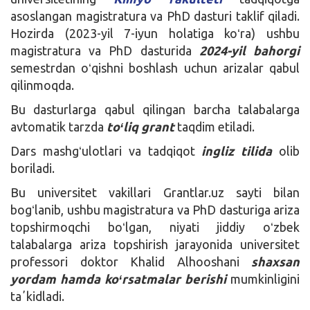
asoslangan magistratura va PhD dasturi taklif qiladi.
Hozirda (2023-yil 7-iyun holatiga koʻra) ushbu
magistratura va PhD dasturida
2024-yil bahorgi
semestrdan oʻqishni boshlash uchun arizalar qabul
qilinmoqda.
Bu dasturlarga qabul qilingan barcha talabalarga
avtomatik tarzda
toʻliq grant
taqdim etiladi.
Dars mashgʻulotlari va tadqiqot
ingliz tilida
olib
boriladi.
Bu universitet vakillari Grantlar.uz sayti bilan
bogʻlanib, ushbu magistratura va PhD dasturiga ariza
topshirmoqchi boʻlgan, niyati jiddiy oʻzbek
talabalarga ariza topshirish jarayonida universitet
professori doktor Khalid Alhooshani
shaxsan
yordam hamda koʻrsatmalar berishi
mumkinligini
taʼkidladi.