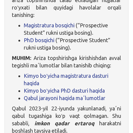
roʻyxati bilan quyidagi havolalar orqali
tanishing:
Magistratura bosqichi
(“Prospective
Student” rukni ustiga bosing).
PhD bosqichi
(“Prospective Student”
rukni ustiga bosing).
MUHIM:
Ariza topshirishga kirishishdan avval
tegishli maʼlumotlar bilan tanishib chiqing:
Kimyo boʻyicha magistratura dasturi
haqida
Kimyo boʻyicha PhD dasturi haqida
Qabul jarayoni haqida maʼlumotlar
Qabul 2023-yil 22-iyunda yakunlanadi, yaʼni
qabul tugashiga koʻp vaqt qolmagan. Shu
sababli,
imkon qadar ertaroq
harakatni
boshlash tavsiya etiladi.