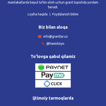
mamlakatlarda bepul ta’lim olish uchun grant topishda yordam
beradi.
Loyiha haqida
Foydalanish bitimi
Biz bilan aloqa
info@grantlar.uz
@hamidziyo
To'lovga qabul qilamiz
Ijtimoiy tarmoqlarda