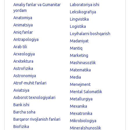
Amaliy fanlar va Gumanitar
Laboratoriya ishi
yordam
Leksikografiya
Anatomiya
Lingvistika
Animatsiya
Logistika
Aniq fanlar
Loyihalarni boshqarish
Antrapologiya
Madaniyat
Arab tili
Mantiq
Arxeologiya
Marketing
Arxitektura
Mashinasozlik
Astrofizika
Matematika
Astronomiya
Media
Atrof-muhit fanlari
Menejment
Aviatsiya
Mental Salomatlik
Axborot texnologiyalari
Metallurgiya
Bank ishi
Mexanika
Barcha soha
Mexatronika
Barqaror rivojlanish fanlari
Mikrobiologiya
Biofizika
Mineralshunoslik