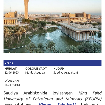
Kirish
Grant
MUHLAT
QOLGAN VAQT
HUDUD
22.06.2023
Muhlat tugagan
Saudiya Arabistoni
O'QILGAN
4508 marta
Saudiya Arabistonida joylashgan
King Fahd
University of Petroleum and Minerals (KFUPM)
universitetining
Kimyo fakulteti
tadqiqotga