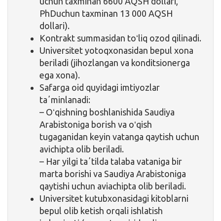
uchun taxminan 6600 AQSH dollari,
PhDuchun taxminan 13 000 AQSH
dollari).
Kontrakt summasidan toʻliq ozod qilinadi.
Universitet yotoqxonasidan bepul xona
beriladi (jihozlangan va konditsionerga
ega xona).
Safarga oid quyidagi imtiyozlar
taʼminlanadi:
– Oʻqishning boshlanishida Saudiya
Arabistoniga borish va oʻqish
tugaganidan keyin vatanga qaytish uchun
avichipta olib beriladi.
– Har yilgi taʼtilda talaba vataniga bir
marta borishi va Saudiya Arabistoniga
qaytishi uchun aviachipta olib beriladi.
Universitet kutubxonasidagi kitoblarni
bepul olib ketish orqali ishlatish