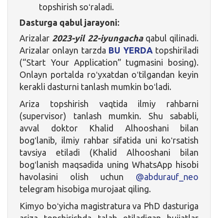
topshirish soʻraladi.
Dasturga qabul jarayoni:
Arizalar
2023-yil 22-iyungacha
qabul qilinadi.
Arizalar onlayn tarzda
BU YERDA
topshiriladi
(“Start Your Application” tugmasini bosing).
Onlayn portalda roʻyxatdan oʻtilgandan keyin
kerakli dasturni tanlash mumkin boʻladi.
Ariza topshirish vaqtida ilmiy rahbarni
(supervisor) tanlash mumkin. Shu sababli,
avval doktor Khalid Alhooshani bilan
bogʻlanib, ilmiy rahbar sifatida uni koʻrsatish
tavsiya etiladi (Khalid Alhooshani bilan
bogʻlanish maqsadida uning WhatsApp hisobi
havolasini olish uchun
@abdurauf_neo
telegram hisobiga murojaat qiling.
Kimyo boʻyicha magistratura va PhD dasturiga
ariza topshirishda talab etiladigan hujjatlar