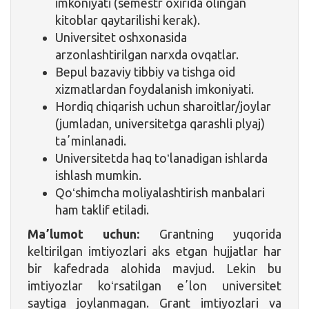
imkoniyati (semestr oxirida olingan
kitoblar qaytarilishi kerak).
Universitet oshxonasida
arzonlashtirilgan narxda ovqatlar.
Bepul bazaviy tibbiy va tishga oid
xizmatlardan foydalanish imkoniyati.
Hordiq chiqarish uchun sharoitlar/joylar
(jumladan, universitetga qarashli plyaj)
taʼminlanadi.
Universitetda haq toʻlanadigan ishlarda
ishlash mumkin.
Qoʻshimcha moliyalashtirish manbalari
ham taklif etiladi.
Maʼlumot uchun:
Grantning yuqorida
keltirilgan imtiyozlari aks etgan hujjatlar har
bir kafedrada alohida mavjud. Lekin bu
imtiyozlar koʻrsatilgan eʼlon universitet
saytiga joylanmagan. Grant imtiyozlari va