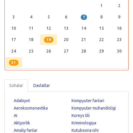
1
2
3
4
5
6
8
9
7
10
11
12
13
14
15
16
17
18
20
21
22
23
19
24
25
26
27
28
29
30
31
Sohalar
Davlatlar
Adabiyot
Kompyuter fanlari
Aerokosmonavtika
Kompyuter muhandisligi
AI
Koreys tili
Aktyorlik
Kriminologiya
Amaliy fanlar
Kutubxona ishi