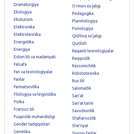
Dramaturgiya
Oʻrmon xoʻjaligi
Ekologiya
Pedagogika
Ekoturizm
Planetologiya
Elektronika
Psixologiya
Elektrotexnika
Qishloq xo'jaligi
Energetika
Qurilish
Energiya
Raqamli texnologiyalar
Eston tili va madaniyati
Raqqoslik
Falsafa
Rassomchilik
Fan va texnologiyalar
Robototexnika
Fanlar
Rus tili
Farmatsevtika
Salomatlik
Filologiya va lingvistika
San'at
Fizika
San'at tarixi
Fransuz tili
Savodxonlik
Fuqarolik muhandisligi
Shaharsozlik
Gender tadqiqotlari
She'riyat
Genetika
Siyosiy fanlar