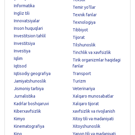
Informatika
Temir yo'llar
Ingliz tili
Texnik fanlar
Innovatsiyalar
Texnologiya
Inson huquqlari
Tibbiyot
Investitsion tahlil
Tijorat
Investitsiya
Tilshunoslik
Investiya
Tinchlik va xavfsizlik
Iqlim
Tirik organizmlar haqidagi
Iqtisod
fanlar
Iqtisodiy geografiya
Transport
Jamiyatshunoslik
Turizm
Jismoniy tarbiya
Veterinariya
Jurnalistika
Xalqaro munosabatlar
Kadrlar boshqaruvi
Xalqaro tijorat
Kiberxavfsizlik
xavfsizlik va rivojlanish
Kimyo
Xitoy tili va madaniyati
Kinematografiya
Xitoyshunoslik
Kino
Yapon tili va madaniyati