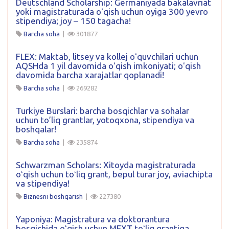
Deutschland Scholarship: Germaniyada bakalavriat
yoki magistraturada oʻqish uchun oyiga 300 yevro
stipendiya; joy – 150 tagacha!
Barcha soha
|
301877
FLEX: Maktab, litsey va kollej oʻquvchilari uchun
AQSHda 1 yil davomida oʻqish imkoniyati; oʻqish
davomida barcha xarajatlar qoplanadi!
Barcha soha
|
269282
Turkiye Burslari: barcha bosqichlar va sohalar
uchun to’liq grantlar, yotoqxona, stipendiya va
boshqalar!
Barcha soha
|
235874
Schwarzman Scholars: Xitoyda magistraturada
oʻqish uchun toʻliq grant, bepul turar joy, aviachipta
va stipendiya!
Biznesni boshqarish
|
227380
Yaponiya: Magistratura va doktorantura
bosqichida oʻqish uchun MEXT toʻliq grantiga