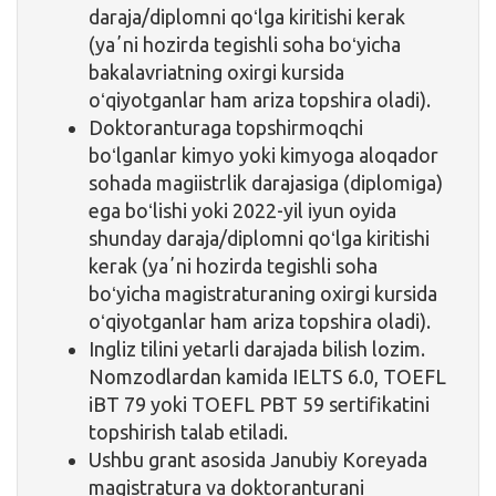
daraja/diplomni qoʻlga kiritishi kerak
(yaʼni hozirda tegishli soha boʻyicha
bakalavriatning oxirgi kursida
oʻqiyotganlar ham ariza topshira oladi).
Doktoranturaga topshirmoqchi
boʻlganlar kimyo yoki kimyoga aloqador
sohada magiistrlik darajasiga (diplomiga)
ega boʻlishi yoki 2022-yil iyun oyida
shunday daraja/diplomni qoʻlga kiritishi
kerak (yaʼni hozirda tegishli soha
boʻyicha magistraturaning oxirgi kursida
oʻqiyotganlar ham ariza topshira oladi).
Ingliz tilini yetarli darajada bilish lozim.
Nomzodlardan kamida IELTS 6.0, TOEFL
iBT 79 yoki TOEFL PBT 59 sertifikatini
topshirish talab etiladi.
Ushbu grant asosida Janubiy Koreyada
magistratura va doktoranturani