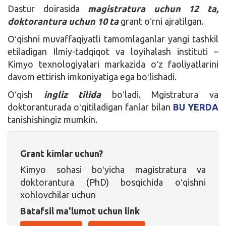
Dastur doirasida
magistratura uchun 12 ta,
doktorantura uchun 10 ta
grant oʻrni ajratilgan.
Oʻqishni muvaffaqiyatli tamomlaganlar yangi tashkil
etiladigan Ilmiy-tadqiqot va loyihalash instituti –
Kimyo texnologiyalari markazida oʻz faoliyatlarini
davom ettirish imkoniyatiga ega boʻlishadi.
Oʻqish
ingliz tilida
boʻladi. Mgistratura va
doktoranturada oʻqitiladigan fanlar bilan
BU YERDA
tanishishingiz mumkin.
Grant kimlar uchun?
Kimyo sohasi boʻyicha magistratura va
doktorantura (PhD) bosqichida oʻqishni
xohlovchilar uchun
Batafsil ma'lumot uchun link