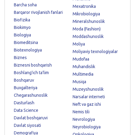
Barcha soha
Mexatronika
Barqaror rivojlanish fanlari
Mikrobiologiya
Biofizika
Mineralshunoslik
Biokimyo
Moda (Fashion)
Biologiya
Moddashunoslik
Biomeditsina
Moliya
Biotexnologiya
Moliyaviy texnologiyalar
Biznes
Mudofaa
Biznesni boshqarish
Muhandislik
Boshlang'ich ta'lim
Multimedia
Boshqaruv
Musiqa
Buxgalteriya
Muzeyshunoslik
Chegarashunoslik
Narsalar interneti
Dasturlash
Neft va gaz ishi
Data Science
Nemis tili
Davlat boshqaruvi
Nevrologiya
Davlat siyosati
Neyrobiologiya
Demografiya
Onkologiya