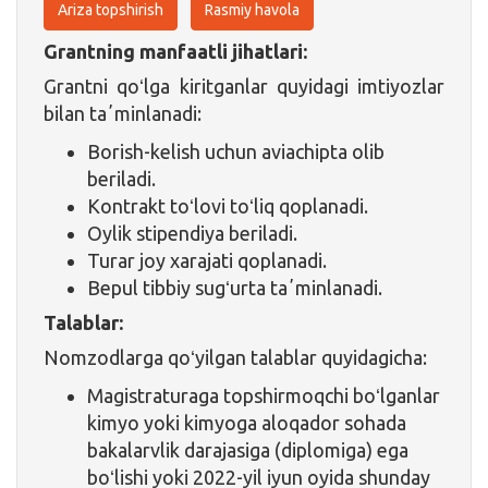
Ariza topshirish
Rasmiy havola
Grantning manfaatli jihatlari:
Grantni qoʻlga kiritganlar quyidagi imtiyozlar
bilan taʼminlanadi:
Borish-kelish uchun aviachipta olib
beriladi.
Kontrakt toʻlovi toʻliq qoplanadi.
Oylik stipendiya beriladi.
Turar joy xarajati qoplanadi.
Bepul tibbiy sugʻurta taʼminlanadi.
Talablar:
Nomzodlarga qoʻyilgan talablar quyidagicha:
Magistraturaga topshirmoqchi boʻlganlar
kimyo yoki kimyoga aloqador sohada
bakalarvlik darajasiga (diplomiga) ega
boʻlishi yoki 2022-yil iyun oyida shunday