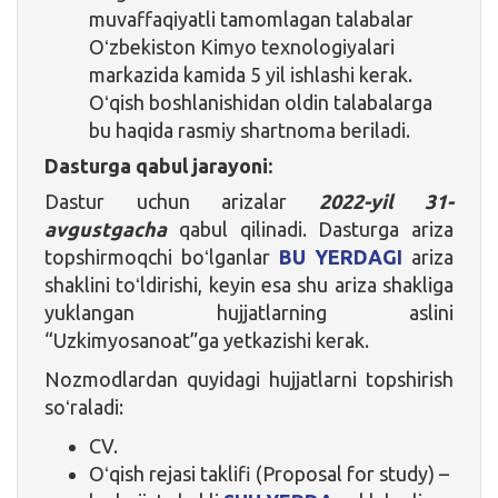
muvaffaqiyatli tamomlagan talabalar
Oʻzbekiston Kimyo texnologiyalari
markazida kamida 5 yil ishlashi kerak.
Oʻqish boshlanishidan oldin talabalarga
bu haqida rasmiy shartnoma beriladi.
Dasturga qabul jarayoni:
Dastur uchun arizalar
2022-yil 31-
avgustgacha
qabul qilinadi. Dasturga ariza
topshirmoqchi boʻlganlar
BU YERDAGI
ariza
shaklini toʻldirishi, keyin esa shu ariza shakliga
yuklangan hujjatlarning aslini
“Uzkimyosanoat”ga yetkazishi kerak.
Nozmodlardan quyidagi hujjatlarni topshirish
soʻraladi:
CV.
Oʻqish rejasi taklifi (Proposal for study) –