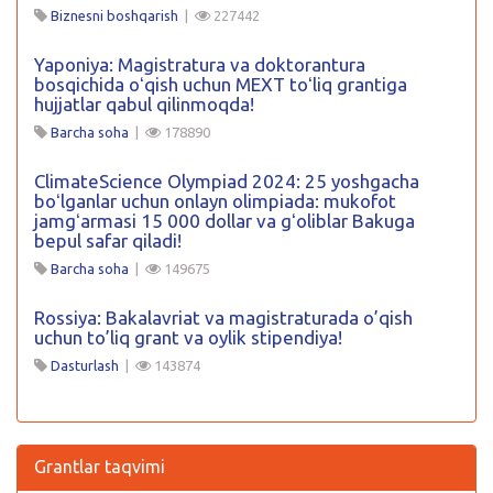
Biznesni boshqarish
|
227442
Yaponiya: Magistratura va doktorantura
bosqichida oʻqish uchun MEXT toʻliq grantiga
hujjatlar qabul qilinmoqda!
Barcha soha
|
178890
ClimateScience Olympiad 2024: 25 yoshgacha
boʻlganlar uchun onlayn olimpiada: mukofot
jamgʻarmasi 15 000 dollar va gʻoliblar Bakuga
bepul safar qiladi!
Barcha soha
|
149675
Rossiya: Bakalavriat va magistraturada o’qish
uchun to’liq grant va oylik stipendiya!
Dasturlash
|
143874
Grantlar taqvimi