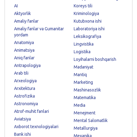
AI
Koreys tili
Aktyorlik
Kriminologiya
Amaliy fanlar
Kutubxona ishi
Amaliy fanlar va Gumanitar
Laboratoriya ishi
yordam
Leksikografiya
Anatomiya
Lingvistika
Animatsiya
Logistika
Aniq fanlar
Loyihalarni boshqarish
Antrapologiya
Madaniyat
Arab tili
Mantiq
Arxeologiya
Marketing
Arxitektura
Mashinasozlik
Astrofizika
Matematika
Astronomiya
Media
Atrof-muhit fanlari
Menejment
Aviatsiya
Mental Salomatlik
Axborot texnologiyalari
Metallurgiya
Bank ishi
Mexanika