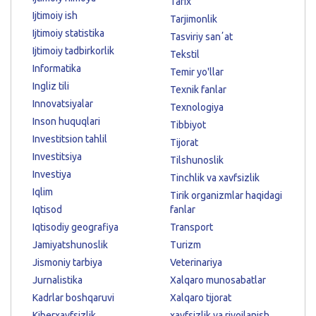
Tarix
Ijtimoiy ish
Tarjimonlik
Ijtimoiy statistika
Tasviriy sanʼat
Ijtimoiy tadbirkorlik
Tekstil
Informatika
Temir yo'llar
Ingliz tili
Texnik fanlar
Innovatsiyalar
Texnologiya
Inson huquqlari
Tibbiyot
Investitsion tahlil
Tijorat
Investitsiya
Tilshunoslik
Investiya
Tinchlik va xavfsizlik
Iqlim
Tirik organizmlar haqidagi
Iqtisod
fanlar
Iqtisodiy geografiya
Transport
Jamiyatshunoslik
Turizm
Jismoniy tarbiya
Veterinariya
Jurnalistika
Xalqaro munosabatlar
Kadrlar boshqaruvi
Xalqaro tijorat
Kiberxavfsizlik
xavfsizlik va rivojlanish