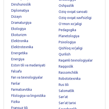
Dinshunoslik
Oshpazlik
Diplomatiya
Oziq-ovqat sanoati
Dizayn
Oziq-ovqat xavfsizligi
Dramaturgiya
Oʻrmon xoʻjaligi
Ekologiya
Pedagogika
Ekoturizm
Planetologiya
Elektronika
Psixologiya
Elektrotexnika
Qishloq xo'jaligi
Energetika
Qurilish
Energiya
Raqamli texnologiyalar
Eston tili va madaniyati
Raqqoslik
Falsafa
Rassomchilik
Fan va texnologiyalar
Robototexnika
Fanlar
Rus tili
Farmatsevtika
Salomatlik
Filologiya va lingvistika
San'at
Fizika
San'at tarixi
Fransuz tili
Savodxonlik