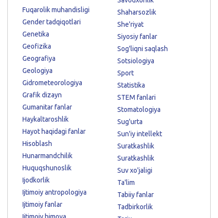
Fuqarolik muhandisligi
Shaharsozlik
Gender tadqiqotlari
She'riyat
Genetika
Siyosiy fanlar
Geofizika
Sog'liqni saqlash
Geografiya
Sotsiologiya
Geologiya
Sport
Gidrometeorologiya
Statistika
Grafik dizayn
STEM fanlari
Gumanitar fanlar
Stomatologiya
Haykaltaroshlik
Sug'urta
Hayot haqidagi fanlar
Sun'iy intellekt
Hisoblash
Suratkashlik
Hunarmandchilik
Suratkashlik
Huquqshunoslik
Suv xo'jaligi
Ijodkorlik
Ta'lim
Ijtimoiy antropologiya
Tabiiy fanlar
Ijtimoiy fanlar
Tadbirkorlik
Ijtimoiy himoya