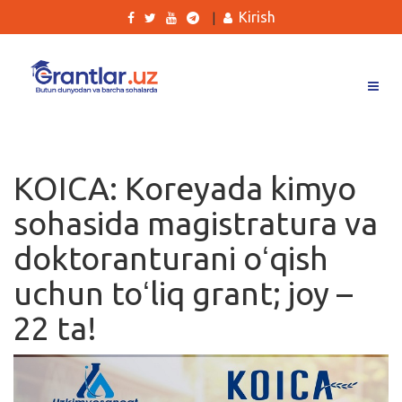
Kirish
|
Grantlar
Tanlovlar
KOICA: Koreyada kimyo
Ishlar
sohasida magistratura va
Kurslar
doktoranturani oʻqish
Blog
uchun toʻliq grant; joy –
Yana
22 ta!
Qidirish