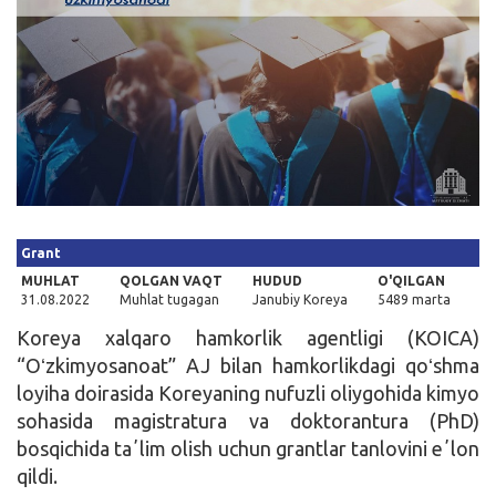
Kirish
Grant
MUHLAT
QOLGAN VAQT
HUDUD
O'QILGAN
31.08.2022
Muhlat tugagan
Janubiy Koreya
5489 marta
Koreya xalqaro hamkorlik agentligi (KOICA)
“Oʻzkimyosanoat” AJ bilan hamkorlikdagi qoʻshma
loyiha doirasida Koreyaning nufuzli oliygohida kimyo
sohasida magistratura va doktorantura (PhD)
bosqichida taʼlim olish uchun grantlar tanlovini eʼlon
qildi.