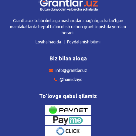
Grantlar.uz tolibi ilmlarga mashriqdan mag’ribgacha bo’lgan
mamlakatlarda bepul ta’lim olish uchun grant topishda yordam
beradi.
Loyiha haqida
Foydalanish bitimi
Biz bilan aloqa
info@grantlar.uz
@hamidziyo
To'lovga qabul qilamiz