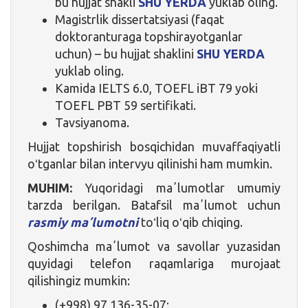
bu hujjat shakli
SHU YERDA
yuklab oling.
Magistrlik dissertatsiyasi (faqat
doktoranturaga topshirayotganlar
uchun) – bu hujjat shaklini
SHU YERDA
yuklab oling.
Kamida IELTS 6.0, TOEFL iBT 79 yoki
TOEFL PBT 59 sertifikati.
Tavsiyanoma.
Hujjat topshirish bosqichidan muvaffaqiyatli
oʻtganlar bilan intervyu qilinishi ham mumkin.
MUHIM:
Yuqoridagi maʼlumotlar umumiy
tarzda berilgan. Batafsil maʼlumot uchun
rasmiy maʼlumotni
toʻliq oʻqib chiqing.
Qoshimcha maʼlumot va savollar yuzasidan
quyidagi telefon raqamlariga murojaat
qilishingiz mumkin:
(+998) 97 136-35-07;