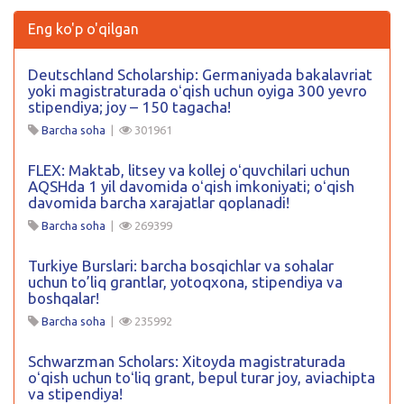
Eng ko'p o'qilgan
Deutschland Scholarship: Germaniyada bakalavriat
yoki magistraturada oʻqish uchun oyiga 300 yevro
stipendiya; joy – 150 tagacha!
Barcha soha
|
301961
FLEX: Maktab, litsey va kollej oʻquvchilari uchun
AQSHda 1 yil davomida oʻqish imkoniyati; oʻqish
davomida barcha xarajatlar qoplanadi!
Barcha soha
|
269399
Turkiye Burslari: barcha bosqichlar va sohalar
uchun to’liq grantlar, yotoqxona, stipendiya va
boshqalar!
Barcha soha
|
235992
Schwarzman Scholars: Xitoyda magistraturada
oʻqish uchun toʻliq grant, bepul turar joy, aviachipta
va stipendiya!