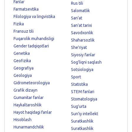
Fanlar
Rus tili
Farmatsevtika
Salomatlik
Filologiya va lingvistika
San'at
Fizika
San'at tarixi
Fransuz tili
Savodxonlik
Fuqarolik muhandisligi
Shaharsozlik
Gender tadqiqotlari
She'riyat
Genetika
Siyosiy fanlar
Geofizika
Sog'liqni saqlash
Geografiya
Sotsiologiya
Geologiya
Sport
Gidrometeorologiya
Statistika
Grafik dizayn
STEM fanlari
Gumanitar fanlar
Stomatologiya
Haykaltaroshlik
Sug'urta
Hayot haqidagi fanlar
Sun'iy intellekt
Hisoblash
Suratkashlik
Hunarmandchilik
Suratkashlik