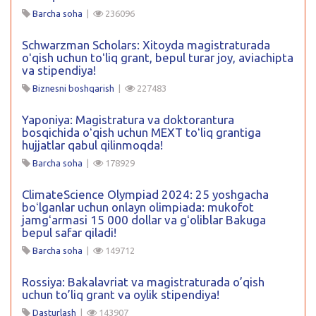
Barcha soha
|
236096
Schwarzman Scholars: Xitoyda magistraturada
oʻqish uchun toʻliq grant, bepul turar joy, aviachipta
va stipendiya!
Biznesni boshqarish
|
227483
Yaponiya: Magistratura va doktorantura
bosqichida oʻqish uchun MEXT toʻliq grantiga
hujjatlar qabul qilinmoqda!
Barcha soha
|
178929
ClimateScience Olympiad 2024: 25 yoshgacha
boʻlganlar uchun onlayn olimpiada: mukofot
jamgʻarmasi 15 000 dollar va gʻoliblar Bakuga
bepul safar qiladi!
Barcha soha
|
149712
Rossiya: Bakalavriat va magistraturada o’qish
uchun to’liq grant va oylik stipendiya!
Dasturlash
|
143907