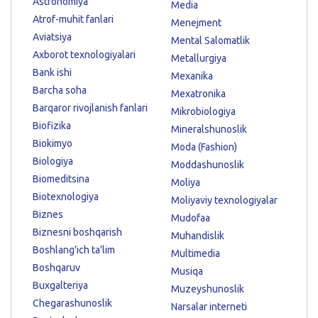
Astronomiya
Media
Atrof-muhit fanlari
Menejment
Aviatsiya
Mental Salomatlik
Axborot texnologiyalari
Metallurgiya
Bank ishi
Mexanika
Barcha soha
Mexatronika
Barqaror rivojlanish fanlari
Mikrobiologiya
Biofizika
Mineralshunoslik
Biokimyo
Moda (Fashion)
Biologiya
Moddashunoslik
Biomeditsina
Moliya
Biotexnologiya
Moliyaviy texnologiyalar
Biznes
Mudofaa
Biznesni boshqarish
Muhandislik
Boshlang'ich ta'lim
Multimedia
Boshqaruv
Musiqa
Buxgalteriya
Muzeyshunoslik
Chegarashunoslik
Narsalar interneti