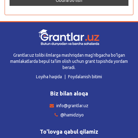
Grantlar.uz tolibi ilmlarga mashriqdan mag’ribgacha bo’lgan
mamlakatlarda bepul ta’lim olish uchun grant topishda yordam
beradi.
Loyiha haqida
Foydalanish bitimi
Biz bilan aloqa
info@grantlar.uz
@hamidziyo
To'lovga qabul qilamiz