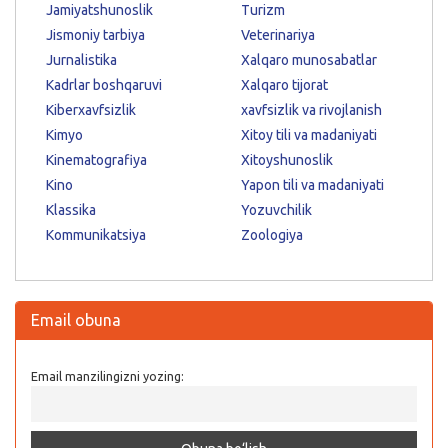
Jamiyatshunoslik
Turizm
Jismoniy tarbiya
Veterinariya
Jurnalistika
Xalqaro munosabatlar
Kadrlar boshqaruvi
Xalqaro tijorat
Kiberxavfsizlik
xavfsizlik va rivojlanish
Kimyo
Xitoy tili va madaniyati
Kinematografiya
Xitoyshunoslik
Kino
Yapon tili va madaniyati
Klassika
Yozuvchilik
Kommunikatsiya
Zoologiya
Email obuna
Email manzilingizni yozing: