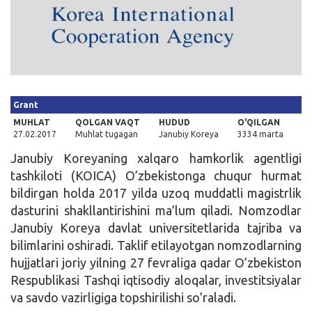
Kirish
Grant
MUHLAT
QOLGAN VAQT
HUDUD
O'QILGAN
27.02.2017
Muhlat tugagan
Janubiy Koreya
3334 marta
Janubiy Koreyaning xalqaro hamkorlik agentligi
tashkiloti (KOIСA) O’zbekistonga chuqur hurmat
bildirgan holda 2017 yilda uzoq muddatli magistrlik
dasturini shakllantirishini ma’lum qiladi. Nomzodlar
Janubiy Koreya davlat universitetlarida tajriba va
bilimlarini oshiradi. Taklif etilayotgan nomzodlarning
hujjatlari joriy yilning 27 fevraliga qadar O’zbekiston
Respublikasi Tashqi iqtisodiy aloqalar, investitsiyalar
va savdo vazirligiga topshirilishi so’raladi.