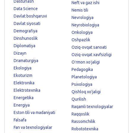
Dasturlash
Neft va gaz ishi
Data Science
Nemis tili
Davlat boshqaruvi
Nevrologiya
Davlat siyosati
Neyrobiologiya
Demografiya
Onkologiya
Dinshunoslik
Oshpazlik
Diplomatiya
Oziq-ovqat sanoati
Dizayn
Oziq-ovqat xavfsizligi
Dramaturgiya
Oʻrmon xoʻjaligi
Ekologiya
Pedagogika
Ekoturizm
Planetologiya
Elektronika
Psixologiya
Elektrotexnika
Qishloq xo'jaligi
Energetika
Qurilish
Energiya
Raqamli texnologiyalar
Eston tili va madaniyati
Raqqoslik
Falsafa
Rassomchilik
Fan va texnologiyalar
Robototexnika