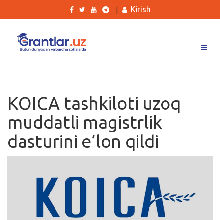
Kirish
|
Grantlar
Tanlovlar
KOICA tashkiloti uzoq
Ishlar
muddatli magistrlik
Kurslar
dasturini e’lon qildi
Blog
Yana
Qidirish