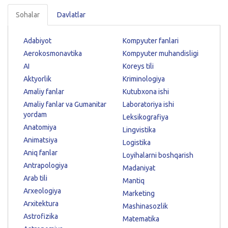
Sohalar
Davlatlar
Adabiyot
Kompyuter fanlari
Aerokosmonavtika
Kompyuter muhandisligi
AI
Koreys tili
Aktyorlik
Kriminologiya
Amaliy fanlar
Kutubxona ishi
Amaliy fanlar va Gumanitar
Laboratoriya ishi
yordam
Leksikografiya
Anatomiya
Lingvistika
Animatsiya
Logistika
Aniq fanlar
Loyihalarni boshqarish
Antrapologiya
Madaniyat
Arab tili
Mantiq
Arxeologiya
Marketing
Arxitektura
Mashinasozlik
Astrofizika
Matematika