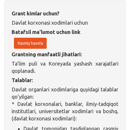
Grant kimlar uchun?
Davlat korxonasi xodimlari uchun
Batafsil ma'lumot uchun link
Rasmiy havola
Grantning manfaatli jihatlari:
Ta’lim puli va Koreyada yashash xarajatlari
qoplanadi.
Talablar:
Davlat organlari xodimlariga quyidagi talablar
qo’yilgan:
* Davlat korxonalari, banklar, ilmiy-tadqiqot
institutlari, universitetlar xodimlari va boshq.
(davlat korxonasi xodimlari):
Davlat tomonidan tasdiqlangan rasmiy