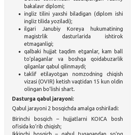
bakalavr diplomi;
ingliz tilini yaxshi biladigan (diplom ishi
ingliz tilida yoziladi);
ilgari Janubiy Koreya hukumatining
magistrlik dasturlarida ishtirok
etmaganligi;
qalbaki hujjat taqdim etganlar, kam ball
to’plaganlar va boshqa qoidabuzarlik
qilganlar qabul qilinmaydi;
taklif etilayotgan nomzodning chiqish
vizasi (OVIR) ketish vaqtidan 15 kun oldin
olingan bo’lishi shart.
Dasturga qabul jarayoni:
Qabul jarayoni 2 bosqichda amalga oshiriladi:
Birinchi bosqich – hujjatlarni KOICA bosh
ofisida ko’rib chiqish;
Ikkinchi bosqich – qabul tugagandan so’ng