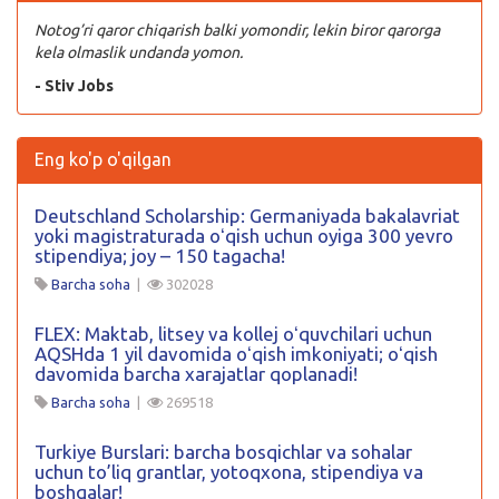
Notog’ri qaror chiqarish balki yomondir, lekin biror qarorga
kela olmaslik undanda yomon.
- Stiv Jobs
Eng ko'p o'qilgan
Deutschland Scholarship: Germaniyada bakalavriat
yoki magistraturada oʻqish uchun oyiga 300 yevro
stipendiya; joy – 150 tagacha!
Barcha soha
|
302028
FLEX: Maktab, litsey va kollej oʻquvchilari uchun
AQSHda 1 yil davomida oʻqish imkoniyati; oʻqish
davomida barcha xarajatlar qoplanadi!
Barcha soha
|
269518
Turkiye Burslari: barcha bosqichlar va sohalar
uchun to’liq grantlar, yotoqxona, stipendiya va
boshqalar!