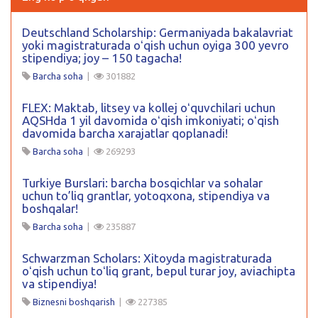
Deutschland Scholarship: Germaniyada bakalavriat
yoki magistraturada oʻqish uchun oyiga 300 yevro
stipendiya; joy – 150 tagacha!
Barcha soha
|
301882
FLEX: Maktab, litsey va kollej oʻquvchilari uchun
AQSHda 1 yil davomida oʻqish imkoniyati; oʻqish
davomida barcha xarajatlar qoplanadi!
Barcha soha
|
269293
Turkiye Burslari: barcha bosqichlar va sohalar
uchun to’liq grantlar, yotoqxona, stipendiya va
boshqalar!
Barcha soha
|
235887
Schwarzman Scholars: Xitoyda magistraturada
oʻqish uchun toʻliq grant, bepul turar joy, aviachipta
va stipendiya!
Biznesni boshqarish
|
227385