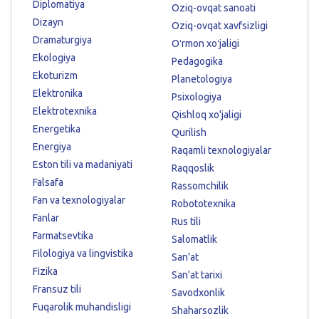
Diplomatiya
Oziq-ovqat sanoati
Dizayn
Oziq-ovqat xavfsizligi
Dramaturgiya
Oʻrmon xoʻjaligi
Ekologiya
Pedagogika
Ekoturizm
Planetologiya
Elektronika
Psixologiya
Elektrotexnika
Qishloq xo'jaligi
Energetika
Qurilish
Energiya
Raqamli texnologiyalar
Eston tili va madaniyati
Raqqoslik
Falsafa
Rassomchilik
Fan va texnologiyalar
Robototexnika
Fanlar
Rus tili
Farmatsevtika
Salomatlik
Filologiya va lingvistika
San'at
Fizika
San'at tarixi
Fransuz tili
Savodxonlik
Fuqarolik muhandisligi
Shaharsozlik