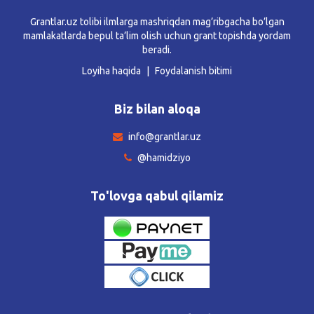
Grantlar.uz tolibi ilmlarga mashriqdan mag’ribgacha bo’lgan
mamlakatlarda bepul ta’lim olish uchun grant topishda yordam
beradi.
Loyiha haqida
Foydalanish bitimi
Biz bilan aloqa
info@grantlar.uz
@hamidziyo
To'lovga qabul qilamiz