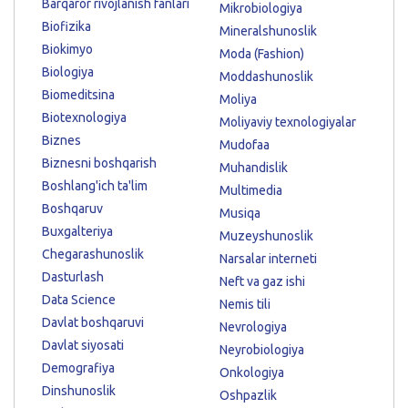
Barqaror rivojlanish fanlari
Mikrobiologiya
Biofizika
Mineralshunoslik
Biokimyo
Moda (Fashion)
Biologiya
Moddashunoslik
Biomeditsina
Moliya
Biotexnologiya
Moliyaviy texnologiyalar
Biznes
Mudofaa
Biznesni boshqarish
Muhandislik
Boshlang'ich ta'lim
Multimedia
Boshqaruv
Musiqa
Buxgalteriya
Muzeyshunoslik
Chegarashunoslik
Narsalar interneti
Dasturlash
Neft va gaz ishi
Data Science
Nemis tili
Davlat boshqaruvi
Nevrologiya
Davlat siyosati
Neyrobiologiya
Demografiya
Onkologiya
Dinshunoslik
Oshpazlik