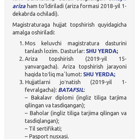
ariza
ham to’ldiriladi (ariza formasi 2018-yil 1-
dekabrda ochiladi).
Magistraturaga hujjat topshirish quyidagicha
amalga oshiriladi:
Mos keluvchi magistratura dasturini
tanlash lozim. Dasturlar:
SHU YERDA
;
Ariza topshirish (2019-yil 15-
yanvargacha). Ariza topshirish jarayoni
haqida toʻliq maʼlumot:
SHU YERDA;
Hujjatlarni joʻnatish (2019-yil 1-
fevralgacha):
BATAFSIL
:
– Bakalavr diplomi (ingliz tiliga tarjima
qilingan va tasdiqangan);
– Baholar (ingliz tiliga tarjima qilingan va
tasdiqlangan);
– Til sertifikati;
– Pasport nusxasi.