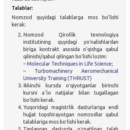
Talablar:
Nomzod quyidagi talablarga mos bo’lishi
kerak:
Nomzod Qirollik texnologiya
institutining quyidagi yoʻnalishlardan
biriga kontrakt asosida o’qishga qabul
qilinishi/qabul qilingan bo’lishi lozim:
–
Molecular Techniques in Life Science
;
–
Turbomachinery Aeromechanical
University Training (THRUST)
Ikkinchi kursda oʻqiyotganlar birinchi
kursni aʼlo natijalar bilan tugallagan
boʻlishi kerak.
Yuqoridagi magistrlik dasturlariga endi
hujjat topshirayotgan nomzodlar qabul
talablariga mos boʻlishi kerak.
Tanlangan dasturda oʻrnatilgan talab