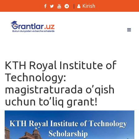
Kirish
|
Grantlar
Tanlovlar
KTH Royal Institute of
Ishlar
Technology:
Kurslar
magistraturada o’qish
Blog
uchun to’liq grant!
Yana
Qidirish