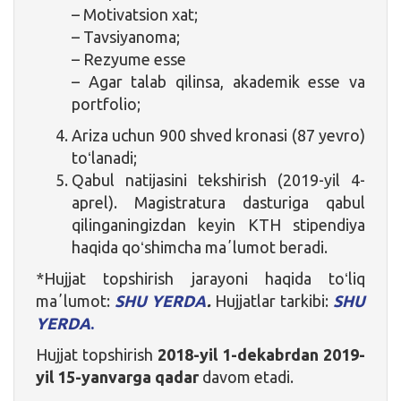
– Motivatsion xat;
– Tavsiyanoma;
– Rezyume esse
– Agar talab qilinsa, akademik esse va
portfolio;
Ariza uchun 900 shved kronasi (87 yevro)
toʻlanadi;
Qabul natijasini tekshirish (2019-yil 4-
aprel). Magistratura dasturiga qabul
qilinganingizdan keyin KTH stipendiya
haqida qoʻshimcha maʼlumot beradi.
*Hujjat topshirish jarayoni haqida toʻliq
maʼlumot:
SHU YERDA
.
Hujjatlar tarkibi:
SHU
YERDA
.
Hujjat topshirish
2018-yil 1-dekabrdan 2019-
yil 15-yanvarga qadar
davom etadi.