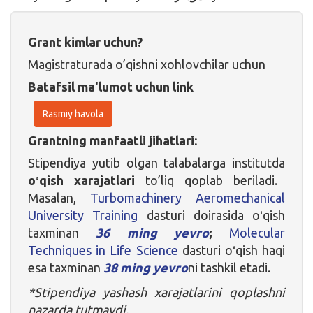
Grant kimlar uchun?
Magistraturada o’qishni xohlovchilar uchun
Batafsil ma'lumot uchun link
Rasmiy havola
Grantning manfaatli jihatlari:
Stipendiya yutib olgan talabalarga institutda
oʻqish xarajatlari
to’liq qoplab beriladi.
Masalan,
Turbomachinery Aeromechanical
University Training
dasturi doirasida oʻqish
taxminan
36 ming yevro
;
Molecular
Techniques in Life Science
dasturi oʻqish haqi
esa taxminan
38 ming yevro
ni tashkil etadi.
*Stipendiya yashash xarajatlarini qoplashni
nazarda tutmaydi.