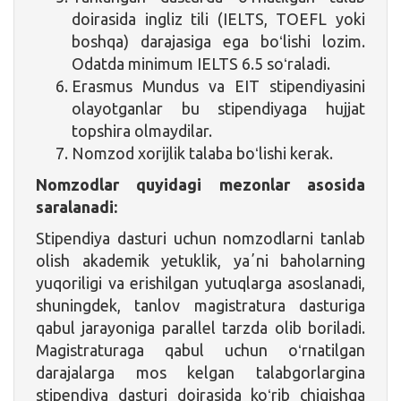
doirasida ingliz tili (IELTS, TOEFL yoki
boshqa) darajasiga ega boʻlishi lozim.
Odatda minimum IELTS 6.5 soʻraladi.
Erasmus Mundus va EIT stipendiyasini
olayotganlar bu stipendiyaga hujjat
topshira olmaydilar.
Nomzod xorijlik talaba boʻlishi kerak.
Nomzodlar quyidagi mezonlar asosida
saralanadi:
Stipendiya dasturi uchun nomzodlarni tanlab
olish akademik yetuklik, yaʼni baholarning
yuqoriligi va erishilgan yutuqlarga asoslanadi,
shuningdek, tanlov magistratura dasturiga
qabul jarayoniga parallel tarzda olib boriladi.
Magistraturaga qabul uchun oʻrnatilgan
darajalarga mos kelgan talabgorlargina
stipendiya dasturi doirasida koʻrib chiqishga