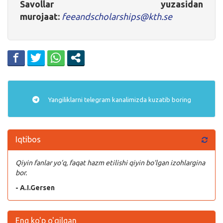
Savollar yuzasidan
murojaat:
feeandscholarships@kth.se
Yangiliklarni
telegram
kanalimizda kuzatib boring
Iqtibos
Qiyin fanlar yo’q, faqat hazm etilishi qiyin bo’lgan izohlargina
bor.
- A.I.Gersen
Eng ko'p o'qilgan