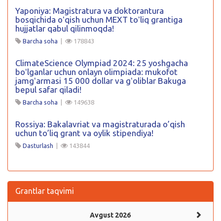
Yaponiya: Magistratura va doktorantura
bosqichida oʻqish uchun MEXT toʻliq grantiga
hujjatlar qabul qilinmoqda!
Barcha soha
|
178843
ClimateScience Olympiad 2024: 25 yoshgacha
boʻlganlar uchun onlayn olimpiada: mukofot
jamgʻarmasi 15 000 dollar va gʻoliblar Bakuga
bepul safar qiladi!
Barcha soha
|
149638
Rossiya: Bakalavriat va magistraturada o’qish
uchun to’liq grant va oylik stipendiya!
Dasturlash
|
143844
Grantlar taqvimi
Avgust 2026