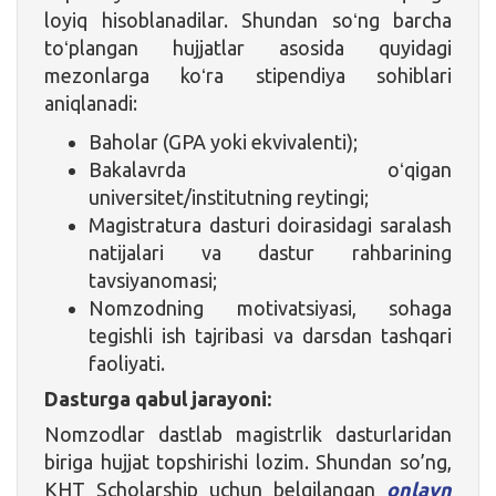
loyiq hisoblanadilar. Shundan soʻng barcha
toʻplangan hujjatlar asosida quyidagi
mezonlarga koʻra stipendiya sohiblari
aniqlanadi:
Baholar (GPA yoki ekvivalenti);
Bakalavrda oʻqigan
universitet/institutning reytingi;
Magistratura dasturi doirasidagi saralash
natijalari va dastur rahbarining
tavsiyanomasi;
Nomzodning motivatsiyasi, sohaga
tegishli ish tajribasi va darsdan tashqari
faoliyati.
Dasturga qabul jarayoni:
Nomzodlar dastlab magistrlik dasturlaridan
biriga hujjat topshirishi lozim. Shundan so’ng,
KHT Scholarship uchun belgilangan
onlayn