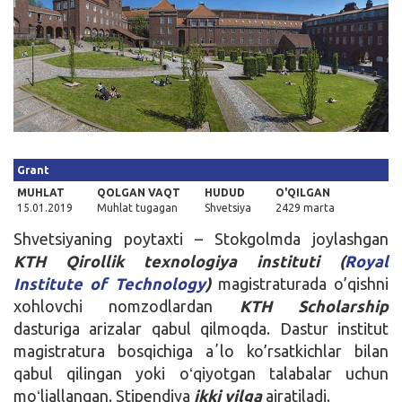
Kirish
Grant
MUHLAT
QOLGAN VAQT
HUDUD
O'QILGAN
15.01.2019
Muhlat tugagan
Shvetsiya
2429 marta
Shvetsiyaning poytaxti – Stokgolmda joylashgan
KTH Qirollik texnologiya instituti (
Royal
Institute of Technology
)
magistraturada o’qishni
xohlovchi nomzodlardan
KTH Scholarship
dasturiga arizalar qabul qilmoqda. Dastur institut
magistratura bosqichiga aʼlo ko’rsatkichlar bilan
qabul qilingan yoki oʻqiyotgan talabalar uchun
moʻljallangan. Stipendiya
ikki yilga
ajratiladi.