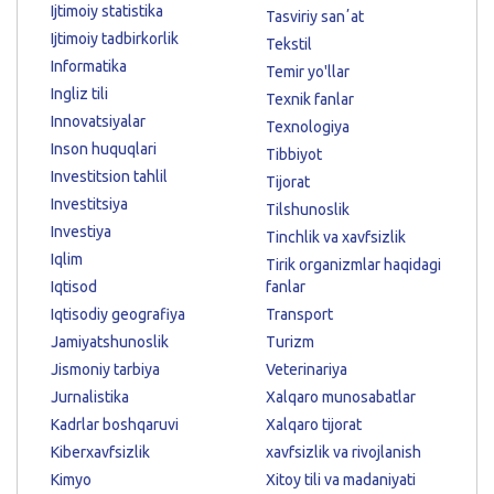
Ijtimoiy statistika
Tasviriy sanʼat
Ijtimoiy tadbirkorlik
Tekstil
Informatika
Temir yo'llar
Ingliz tili
Texnik fanlar
Innovatsiyalar
Texnologiya
Inson huquqlari
Tibbiyot
Investitsion tahlil
Tijorat
Investitsiya
Tilshunoslik
Investiya
Tinchlik va xavfsizlik
Iqlim
Tirik organizmlar haqidagi
Iqtisod
fanlar
Iqtisodiy geografiya
Transport
Jamiyatshunoslik
Turizm
Jismoniy tarbiya
Veterinariya
Jurnalistika
Xalqaro munosabatlar
Kadrlar boshqaruvi
Xalqaro tijorat
Kiberxavfsizlik
xavfsizlik va rivojlanish
Kimyo
Xitoy tili va madaniyati