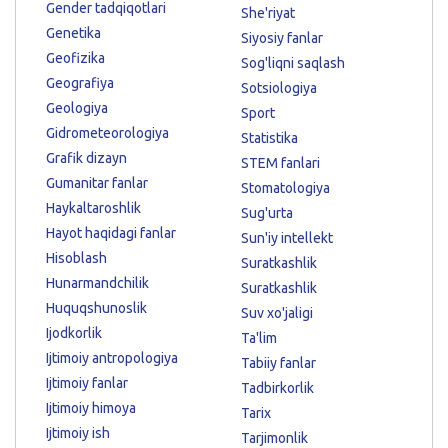
Gender tadqiqotlari
She'riyat
Genetika
Siyosiy fanlar
Geofizika
Sog'liqni saqlash
Geografiya
Sotsiologiya
Geologiya
Sport
Gidrometeorologiya
Statistika
Grafik dizayn
STEM fanlari
Gumanitar fanlar
Stomatologiya
Haykaltaroshlik
Sug'urta
Hayot haqidagi fanlar
Sun'iy intellekt
Hisoblash
Suratkashlik
Hunarmandchilik
Suratkashlik
Huquqshunoslik
Suv xo'jaligi
Ijodkorlik
Ta'lim
Ijtimoiy antropologiya
Tabiiy fanlar
Ijtimoiy fanlar
Tadbirkorlik
Ijtimoiy himoya
Tarix
Ijtimoiy ish
Tarjimonlik