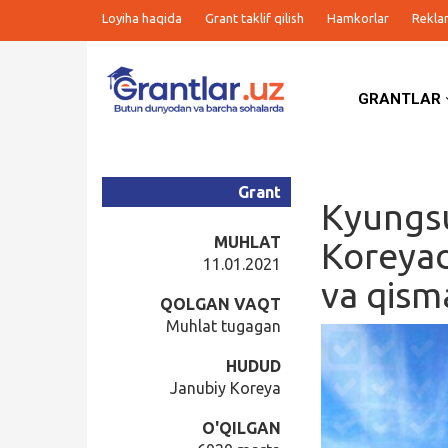
Loyiha haqida
Grant taklif qilish
Hamkorlar
Rekla
GRANTLAR
Grantlar
Tanlovlar
Grant
Kyungsu
Ishlar
MUHLAT
Koreyad
11.01.2021
va qism
Kurslar
QOLGAN VAQT
Muhlat tugagan
Blog
HUDUD
Janubiy Koreya
Yana
O'QILGAN