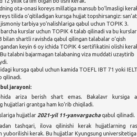
2 yillik ta’lim olgan bo’lishi kerak.
ing ota-onasi koreys millatiga mansub bo’lmasligi kera
eys tilida o’qitiladigan kursga hujjat topshirsangiz: san’at
 jismoniy tarbiya yo’nalishlariga qabul uchun TOPIK 3.
barcha kurslar uchun TOPIK 4 talab qilinadi va bu kursla
bilan shartli ravishda qabul qilingan talabalar o’qish
gandan keyin 6 oy ichida TOPIK 4 sertifikatini olishi kera
. Bu talabni bajarmagan talabaning viza muddati uzaytirib
ydi.
tilidagi kursga qabul uchun kamida TOEFL IBT 71 yoki IEL
b qilinadi.
bul jarayoni:
hida ariza berish shart emas. Bakalavr kursiga a
 hujjatlari grantga ham ko’rib chiqiladi.
lariga hujjatlar
2021-yil 11-yanvargacha
qabul qilinadi.
adan tashqari, ilova qilinishi kerak hujjatlarning ra
 yuborilishi kerak. Bu hujjatlar Kyungsung universitetiga