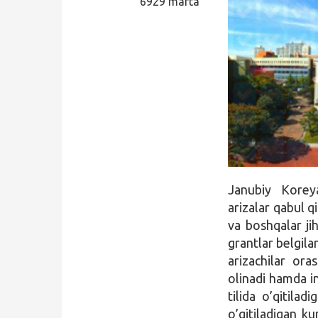
6929 marta
Qidirish
Kirish
Janubiy Kore
arizalar qabul q
va boshqalar ji
grantlar belgila
arizachilar ora
olinadi hamda in
tilida o’qitila
o’qitiladigan k