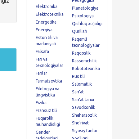
ngiz
Pedagogika
Elektronika
Planetologiya
Elektrotexnika
Psixologiya
Energetika
Qishloq xo'jaligi
Energiya
Qurilish
Eston tili va
Raqamli
madaniyati
texnologiyalar
Falsafa
Raqqoslik
Fan va
Rassomchilik
texnologiyalar
Robototexnika
Fanlar
Rus tili
Farmatsevtika
Salomatlik
Filologiya va
San'at
lingvistika
San'at tarixi
Fizika
Savodxonlik
Fransuz tili
Shaharsozlik
Fuqarolik
She'riyat
muhandisligi
Siyosiy fanlar
Gender
tadqiqotlari
Sog'liqni