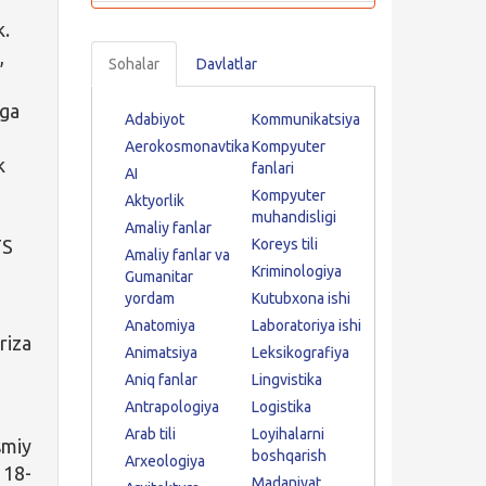
k.
,
Sohalar
Davlatlar
rga
Adabiyot
Kommunikatsiya
Aerokosmonavtika
Kompyuter
k
fanlari
AI
Kompyuter
Aktyorlik
muhandisligi
Amaliy fanlar
TS
Koreys tili
Amaliy fanlar va
Kriminologiya
Gumanitar
yordam
Kutubxona ishi
Anatomiya
Laboratoriya ishi
riza
Animatsiya
Leksikografiya
Aniq fanlar
Lingvistika
Antrapologiya
Logistika
Arab tili
Loyihalarni
smiy
boshqarish
Arxeologiya
 18-
Madaniyat