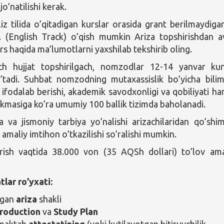
o’natilishi kerak.
iz tilida o’qitadigan kurslar orasida grant berilmaydigan
 (English Track) o’qish mumkin Ariza topshirishdan a
rs haqida ma’lumotlarni yaxshilab tekshirib oling.
ch hujjat topshirilgach, nomzodlar 12-14 yanvar kun
’tadi. Suhbat nomzodning mutaxassislik bo’yicha bilim
 ifodalab berishi, akademik savodxonligi va qobiliyati h
’nikmasiga ko’ra umumiy 100 ballik tizimda baholanadi.
a va jismoniy tarbiya yo’nalishi arizachilaridan qo’shi
i amaliy imtihon o’tkazilishi so’ralishi mumkin.
irish vaqtida 38.000 von (35 AQSh dollari) to’lov am
tlar ro’yxati:
ilgan
ariza
shakli
troduction
va
Study Plan
 maktab
attestatining
(yoki kutilayotgan bitiruvchilik