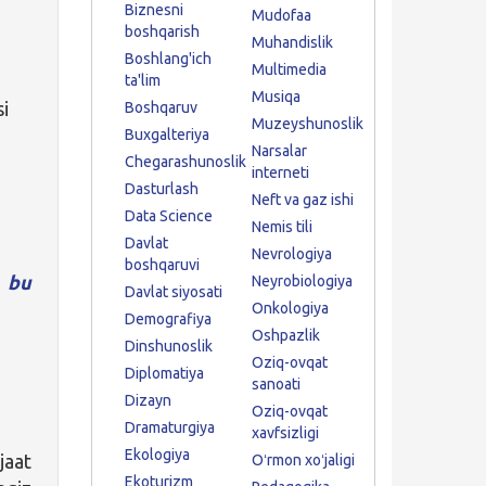
Biznesni
Mudofaa
boshqarish
Muhandislik
Boshlang'ich
Multimedia
ta'lim
Musiqa
si
Boshqaruv
Muzeyshunoslik
Buxgalteriya
Narsalar
Chegarashunoslik
interneti
Dasturlash
Neft va gaz ishi
Data Science
Nemis tili
Davlat
Nevrologiya
boshqaruvi
i
bu
Neyrobiologiya
Davlat siyosati
Onkologiya
Demografiya
Oshpazlik
Dinshunoslik
Oziq-ovqat
Diplomatiya
sanoati
Dizayn
Oziq-ovqat
Dramaturgiya
xavfsizligi
Ekologiya
jaat
Oʻrmon xoʻjaligi
Ekoturizm