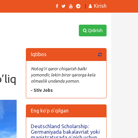
Kirish
|
Qidirish
Iqtibos
Notog’ri qaror chiqarish balki
’liq
yomondir, lekin biror qarorga kela
olmaslik undanda yomon.
- Stiv Jobs
Eng ko'p o'qilgan
Deutschland Scholarship:
Germaniyada bakalavriat yoki
magistraturada oʻqish uchun