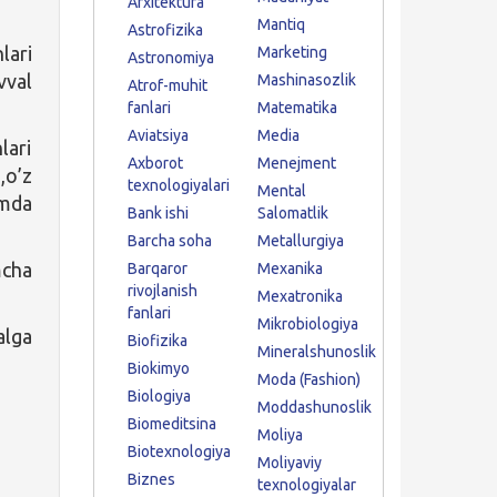
Arxitektura
Mantiq
Astrofizika
lari
Marketing
Astronomiya
vval
Mashinasozlik
Atrof-muhit
fanlari
Matematika
Aviatsiya
Media
lari
Axborot
Menejment
,o’z
texnologiyalari
Mental
amda
Bank ishi
Salomatlik
Barcha soha
Metallurgiya
mcha
Barqaror
Mexanika
rivojlanish
Mexatronika
fanlari
Mikrobiologiya
alga
Biofizika
Mineralshunoslik
Biokimyo
Moda (Fashion)
Biologiya
Moddashunoslik
Biomeditsina
Moliya
Biotexnologiya
Moliyaviy
Biznes
texnologiyalar