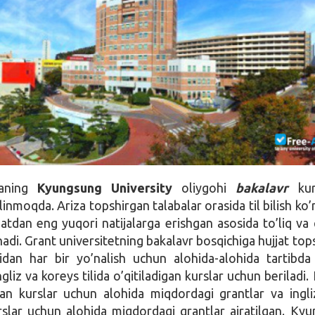
yaning
Kyungsung University
oliygohi
bakalavr
kurs
ilinmoqda. Ariza topshirgan talabalar orasida til bilish ko
hatdan eng yuqori natijalarga erishgan asosida to’liq va
nadi. Grant universitetning bakalavr bosqichiga hujjat top
sidan har bir yo’nalish uchun alohida-alohida tartibda
gliz va koreys tilida o’qitiladigan kurslar uchun beriladi.
digan kurslar uchun alohida miqdordagi grantlar va ingliz
urslar uchun alohida miqdordagi grantlar ajratilgan. Ky