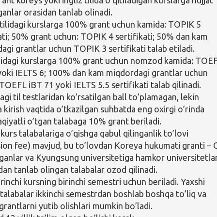
ganlar orasidan tanlab olinadi.
tilidagi kurslarga 100% grant uchun kamida: TOPIK 5
kati; 50% grant uchun: TOPIK 4 sertifikati; 50% dan kam
agi grantlar uchun TOPIK 3 sertifikati talab etiladi.
tilidagi kurslarga 100% grant uchun nomzod kamida: TOE
yoki IELTS 6; 100% dan kam miqdordagi grantlar uchun
OEFL iBT 71 yoki IELTS 5.5 sertifikati talab qilinadi.
gi til testlaridan ko’rsatilgan ball to’plamagan, lekin
 kirish vaqtida o’tkazilgan suhbatda eng oxirgi o’rinda
qiyatli o’tgan talabaga 10% grant beriladi.
 kurs talabalariga o’qishga qabul qilinganlik to’lovi
ion fee) mavjud, bu to’lovdan Koreya hukumati granti –
lganlar va Kyungsung universitetiga hamkor universitetla
an tanlab olingan talabalar ozod qilinadi.
rinchi kursning birinchi semestri uchun beriladi. Yaxshi
 talabalar ikkinchi semestrdan boshlab boshqa to’liq va
rantlarni yutib olishlari mumkin bo’ladi.