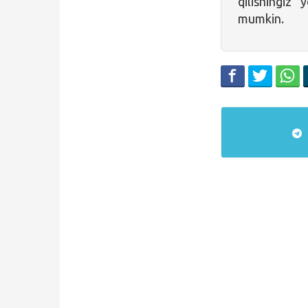
qilishingiz
mumkin.