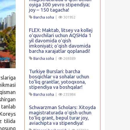
oyiga 300 yevro stipendiya;
joy – 150 tagacha!
Barcha soha
|
301952
FLEX: Maktab, litsey va kollej
oʻquvchilari uchun AQSHda 1
yil davomida oʻqish
imkoniyati; oʻqish davomida
barcha xarajatlar qoplanadi!
Barcha soha
|
269389
Turkiye Burslari: barcha
bosqichlar va sohalar uchun
lariga
to’liq grantlar, yotoqxona,
’nikmasi
stipendiya va boshqalar!
 qisman
Barcha soha
|
235984
shirgan
 tanlab
Schwarzman Scholars: Xitoyda
magistraturada oʻqish uchun
 Koreys
toʻliq grant, bepul turar joy,
 tilida
aviachipta va stipendiya!
ungsung