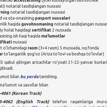
ati) notarial tasdiqlangan nusxasi
rning
notarial tasdiqlangan nusxasi
 va ota-onasining
pasport nusxalari
anlik haqida
guvohnomaning
notarial tasdiqlangan nusxa
iy holat haqidagi
sertifikat
2 nusxada
sining ish haqi haqida
ma’lumotlar
ifikati
nusxasi
t o’lchamidagi
rasm
(3×4 rasm) 5 musxada, oq fonda
ar
to’langanlik qog’oz (Ariza to’lovi va boshqa to’lovlar)
li qabul qilingan arizachilar ro’yxati 21-22-yanvar
kunlar
ilinadi.
lumot bilan
bu yerda
tanishing.
a’lumot va savollar bilan
3-4061 (Korean Track)
3-4062 (English Track)
telefon raqamlariga muro