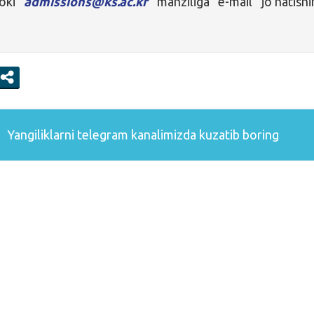
 yoki
admissions@ks.ac.kr
manziliga e-mail jo’natishi
Yangiliklarni
telegram
kanalimizda kuzatib boring