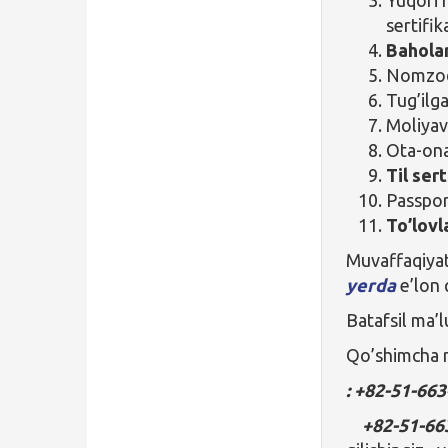
sertifik
Bahola
Nomzod
Tug’ilg
Moliyav
Ota-ona
Til sert
Passpor
To’lovl
Muvaffaqiyat
yerda
e’lon q
Batafsil ma’
Qo’shimcha m
: +82-51-66
+82-51-66