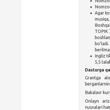
Nomzod 1
Nomzodn
Agar kor
musiqa,
Boshqa 
TOPIK 3 
boshlan
bo’ladi
berilma
Ingliz 
5,5 tala
Dasturga qa
Grantga alo
berganlarning
Bakalavr kurs
Onlayn ariz
nusxalari ham