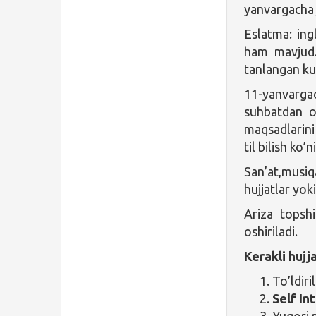
yanvargacha j
Eslatma: ingl
ham mavjud.
tanlangan ku
11-yanvarga
suhbatdan o
maqsadlarini
til bilish ko
San’at,musiq
hujjatlar yok
Ariza topsh
oshiriladi.
Kerakli hujja
To’ldir
Self In
Yuqori