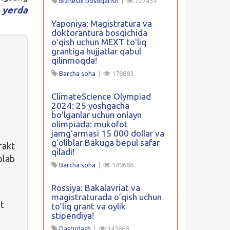
Biznesni boshqarish
|
227434
 yerda
Yaponiya: Magistratura va
doktorantura bosqichida
oʻqish uchun MEXT toʻliq
grantiga hujjatlar qabul
qilinmoqda!
Barcha soha
|
178883
ClimateScience Olympiad
2024: 25 yoshgacha
boʻlganlar uchun onlayn
olimpiada: mukofot
jamgʻarmasi 15 000 dollar va
gʻoliblar Bakuga bepul safar
rakt
qiladi!
plab
Barcha soha
|
149668
Rossiya: Bakalavriat va
magistraturada o’qish uchun
at
to’liq grant va oylik
stipendiya!
Dasturlash
|
143868