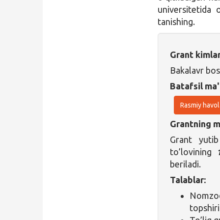
universitetida o
tanishing.
Grant kimla
Bakalavr bos
Batafsil ma'
Rasmiy havol
Grantning ma
Grant yutib
to’lovining
beriladi.
Talablar:
Nomzod 
topshiri
To’liq g