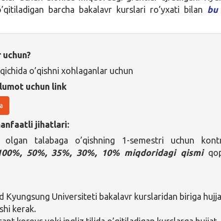
’qitiladigan barcha bakalavr kurslari ro’yxati bilan
bu
r uchun?
qichida o’qishni xohlaganlar uchun
lumot uchun link
a
nfaatli jihatlari:
 olgan talabaga o’qishning 1-semestri uchun kont
100%, 50%, 35%, 30%, 10% miqdoridagi qismi
qo
Kyungsung Universiteti bakalavr kurslaridan biriga hujj
shi kerak.
rant koreys yoki ingliz tilida o’qitiladigan kurslarga hujjat