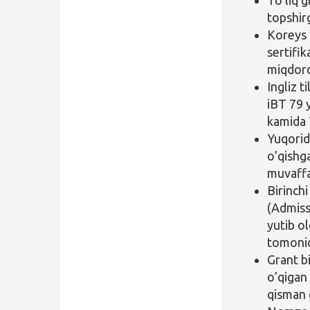
topshir
Koreys 
sertifi
miqdord
Ingliz 
iBT 79 
kamida T
Yuqorida
o’qishga
muvaffa
Birinchi
(Admiss
yutib o
tomonid
Grant bi
o’qigan
qisman g