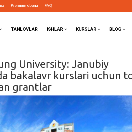
ma
Premium obuna
FAQ
TANLOVLAR
ISHLAR
KURSLAR
BLOG
ng University: Janubiy
a bakalavr kurslari uchun to
an grantlar