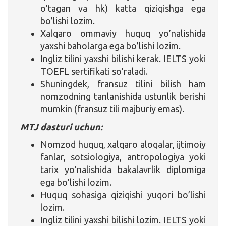
o’tagan va hk) katta qiziqishga ega
bo’lishi lozim.
Xalqaro ommaviy huquq yo’nalishida
yaxshi baholarga ega bo’lishi lozim.
Ingliz tilini yaxshi bilishi kerak. IELTS yoki
TOEFL sertifikati so’raladi.
Shuningdek, fransuz tilini bilish ham
nomzodning tanlanishida ustunlik berishi
mumkin (fransuz tili majburiy emas).
MTJ dasturi uchun:
Nomzod huquq, xalqaro aloqalar, ijtimoiy
fanlar, sotsiologiya, antropologiya yoki
tarix yo’nalishida bakalavrlik diplomiga
ega bo’lishi lozim.
Huquq sohasiga qiziqishi yuqori bo’lishi
lozim.
Ingliz tilini yaxshi bilishi lozim. IELTS yoki