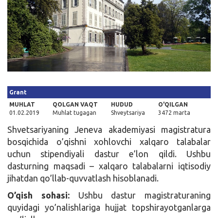
Kirish
Grant
MUHLAT
QOLGAN VAQT
HUDUD
O'QILGAN
01.02.2019
Muhlat tugagan
Shveytsariya
3472 marta
Shvetsariyaning Jeneva akademiyasi magistratura
bosqichida o’qishni xohlovchi xalqaro talabalar
uchun stipendiyali dastur e’lon qildi. Ushbu
dasturning maqsadi – xalqaro talabalarni iqtisodiy
jihatdan qo’llab-quvvatlash hisoblanadi.
O’qish sohasi:
Ushbu dastur magistraturaning
quyidagi yo’nalishlariga hujjat topshirayotganlarga