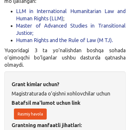
mo’ljallangan:
LLM in International Humanitarian Law and
Human Rights (LLM)
;
Master of Advanced Studies in Transitional
Justice;
Human Rights and the Rule of Law (M TJ).
Yuqoridagi 3 ta yo’nalishdan boshqa sohada
o’qimoqchi bo’lganlar ushbu dasturda qatnasha
olmaydi.
Grant kimlar uchun?
Magistraturada o’qishni xohlovchilar uchun
Batafsil ma'lumot uchun link
Rasmiy havola
Grantning manfaatli jihatlari: