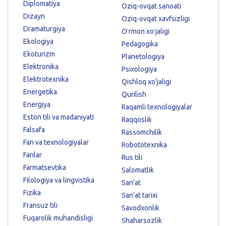
Diplomatiya
Oziq-ovqat sanoati
Dizayn
Oziq-ovqat xavfsizligi
Dramaturgiya
Oʻrmon xoʻjaligi
Ekologiya
Pedagogika
Ekoturizm
Planetologiya
Elektronika
Psixologiya
Elektrotexnika
Qishloq xo'jaligi
Energetika
Qurilish
Energiya
Raqamli texnologiyalar
Eston tili va madaniyati
Raqqoslik
Falsafa
Rassomchilik
Fan va texnologiyalar
Robototexnika
Fanlar
Rus tili
Farmatsevtika
Salomatlik
Filologiya va lingvistika
San'at
Fizika
San'at tarixi
Fransuz tili
Savodxonlik
Fuqarolik muhandisligi
Shaharsozlik