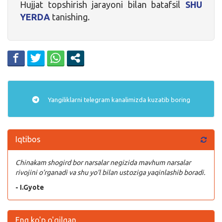
Hujjat topshirish jarayoni bilan batafsil
SHU
YERDA
tanishing.
Yangiliklarni
telegram
kanalimizda kuzatib boring
Iqtibos
Chinakam shogird bor narsalar negizida mavhum narsalar
rivojini o’rganadi va shu yo’l bilan ustoziga yaqinlashib boradi.
- I.Gyote
Eng ko'p o'qilgan