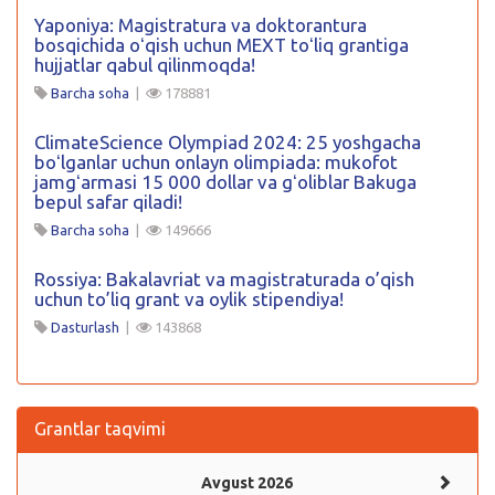
Yaponiya: Magistratura va doktorantura
bosqichida oʻqish uchun MEXT toʻliq grantiga
hujjatlar qabul qilinmoqda!
Barcha soha
|
178881
ClimateScience Olympiad 2024: 25 yoshgacha
boʻlganlar uchun onlayn olimpiada: mukofot
jamgʻarmasi 15 000 dollar va gʻoliblar Bakuga
bepul safar qiladi!
Barcha soha
|
149666
Rossiya: Bakalavriat va magistraturada o’qish
uchun to’liq grant va oylik stipendiya!
Dasturlash
|
143868
Grantlar taqvimi
Avgust 2026