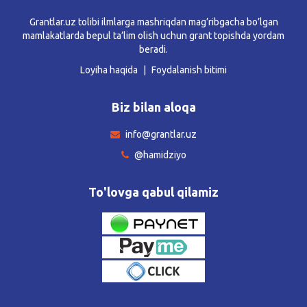
Grantlar.uz tolibi ilmlarga mashriqdan mag’ribgacha bo’lgan
mamlakatlarda bepul ta’lim olish uchun grant topishda yordam
beradi.
Loyiha haqida
Foydalanish bitimi
Biz bilan aloqa
info@grantlar.uz
@hamidziyo
To'lovga qabul qilamiz