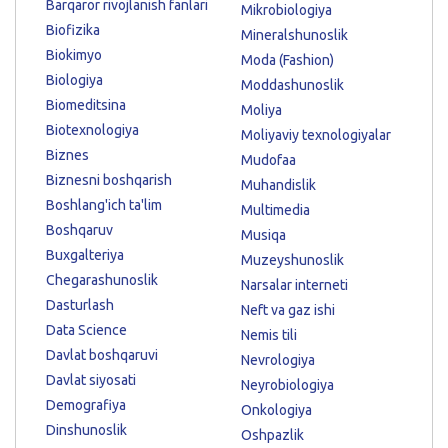
Barqaror rivojlanish fanlari
Mikrobiologiya
Biofizika
Mineralshunoslik
Biokimyo
Moda (Fashion)
Biologiya
Moddashunoslik
Biomeditsina
Moliya
Biotexnologiya
Moliyaviy texnologiyalar
Biznes
Mudofaa
Biznesni boshqarish
Muhandislik
Boshlang'ich ta'lim
Multimedia
Boshqaruv
Musiqa
Buxgalteriya
Muzeyshunoslik
Chegarashunoslik
Narsalar interneti
Dasturlash
Neft va gaz ishi
Data Science
Nemis tili
Davlat boshqaruvi
Nevrologiya
Davlat siyosati
Neyrobiologiya
Demografiya
Onkologiya
Dinshunoslik
Oshpazlik