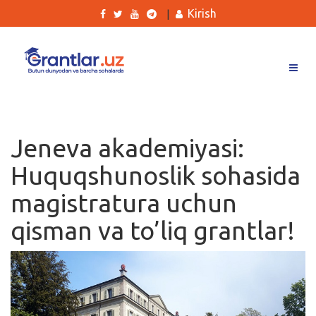
Kirish
|
Grantlar
Tanlovlar
Jeneva akademiyasi:
Ishlar
Huquqshunoslik sohasida
Kurslar
magistratura uchun
Blog
qisman va to’liq grantlar!
Yana
Qidirish