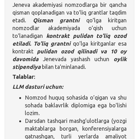
Jeneva akademiyasi nomzodlarga bir qancha
qisman qoplanadigan va to’liq grantlar taqdim
etadi.
Qisman grantni
qo’lga kiritgan
nomzodlar akademiyada o’qish uchun
to’lanadigan
kontrakt pulidan to’liq ozod
etiladi.
To’liq grantni
qo’lga kiritganlar esa
kontrakt
pulidan ozod qilinadi va 10 oy
davomida
Jenevada yashash uchun
oylik
stipendiya
bilan ta’minlanadi.
Talablar:
LLM dasturi uchun:
Nomzod huquq sohasida o’qigan va shu
sohada baklavrlik diplomiga ega bo’lishi
lozim.
Darsdan tashqari mashg’ulotlarga (yozgi
maktablarga borgan, konferensiyalarga
qatnashgan, turli yerlarda amaliyot