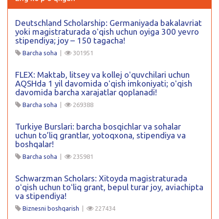
Deutschland Scholarship: Germaniyada bakalavriat
yoki magistraturada oʻqish uchun oyiga 300 yevro
stipendiya; joy – 150 tagacha!
Barcha soha
|
301951
FLEX: Maktab, litsey va kollej oʻquvchilari uchun
AQSHda 1 yil davomida oʻqish imkoniyati; oʻqish
davomida barcha xarajatlar qoplanadi!
Barcha soha
|
269388
Turkiye Burslari: barcha bosqichlar va sohalar
uchun to’liq grantlar, yotoqxona, stipendiya va
boshqalar!
Barcha soha
|
235981
Schwarzman Scholars: Xitoyda magistraturada
oʻqish uchun toʻliq grant, bepul turar joy, aviachipta
va stipendiya!
Biznesni boshqarish
|
227434