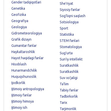
Gender tadqiqotlari
She'riyat
Genetika
Siyosiy fanlar
Geofizika
Sog'liqni saqlash
Geografiya
Sotsiologiya
Geologiya
Sport
Gidrometeorologiya
Statistika
Grafik dizayn
STEM fanlari
Gumanitar fanlar
Stomatologiya
Haykaltaroshlik
Sug'urta
Hayot haqidagi fanlar
Sun'iy intellekt
Hisoblash
Suratkashlik
Hunarmandchilik
Suratkashlik
Huquqshunoslik
Suv xo'jaligi
Ijodkorlik
Ta'lim
Ijtimoiy antropologiya
Tabiiy fanlar
Ijtimoiy fanlar
Tadbirkorlik
Ijtimoiy himoya
Tarix
Ijtimoiy ish
Tarjimonlik