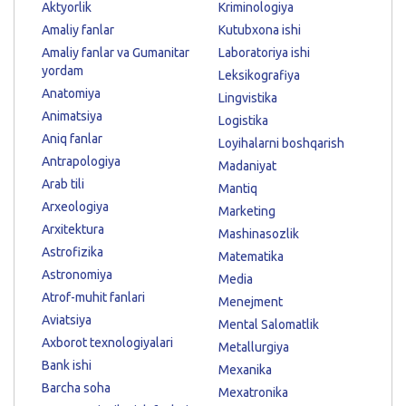
Aktyorlik
Kriminologiya
Amaliy fanlar
Kutubxona ishi
Amaliy fanlar va Gumanitar
Laboratoriya ishi
yordam
Leksikografiya
Anatomiya
Lingvistika
Animatsiya
Logistika
Aniq fanlar
Loyihalarni boshqarish
Antrapologiya
Madaniyat
Arab tili
Mantiq
Arxeologiya
Marketing
Arxitektura
Mashinasozlik
Astrofizika
Matematika
Astronomiya
Media
Atrof-muhit fanlari
Menejment
Aviatsiya
Mental Salomatlik
Axborot texnologiyalari
Metallurgiya
Bank ishi
Mexanika
Barcha soha
Mexatronika