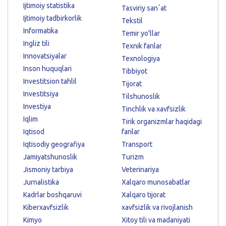
Ijtimoiy statistika
Tasviriy sanʼat
Ijtimoiy tadbirkorlik
Tekstil
Informatika
Temir yo'llar
Ingliz tili
Texnik fanlar
Innovatsiyalar
Texnologiya
Inson huquqlari
Tibbiyot
Investitsion tahlil
Tijorat
Investitsiya
Tilshunoslik
Investiya
Tinchlik va xavfsizlik
Iqlim
Tirik organizmlar haqidagi
Iqtisod
fanlar
Iqtisodiy geografiya
Transport
Jamiyatshunoslik
Turizm
Jismoniy tarbiya
Veterinariya
Jurnalistika
Xalqaro munosabatlar
Kadrlar boshqaruvi
Xalqaro tijorat
Kiberxavfsizlik
xavfsizlik va rivojlanish
Kimyo
Xitoy tili va madaniyati