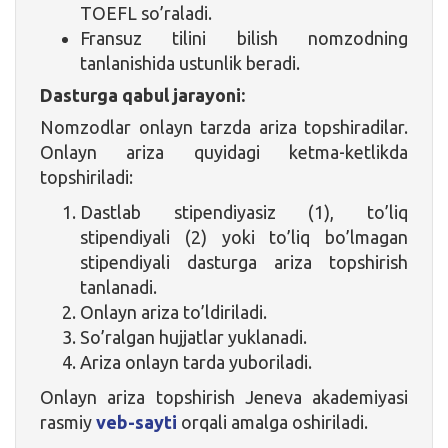
TOEFL so’raladi.
Fransuz tilini bilish nomzodning
tanlanishida ustunlik beradi.
Dasturga qabul jarayoni:
Nomzodlar onlayn tarzda ariza topshiradilar.
Onlayn ariza quyidagi ketma-ketlikda
topshiriladi:
Dastlab stipendiyasiz (1), to’liq
stipendiyali (2) yoki to’liq bo’lmagan
stipendiyali dasturga ariza topshirish
tanlanadi.
Onlayn ariza to’ldiriladi.
So’ralgan hujjatlar yuklanadi.
Ariza onlayn tarda yuboriladi.
Onlayn ariza topshirish Jeneva akademiyasi
rasmiy
veb-sayti
orqali amalga oshiriladi.