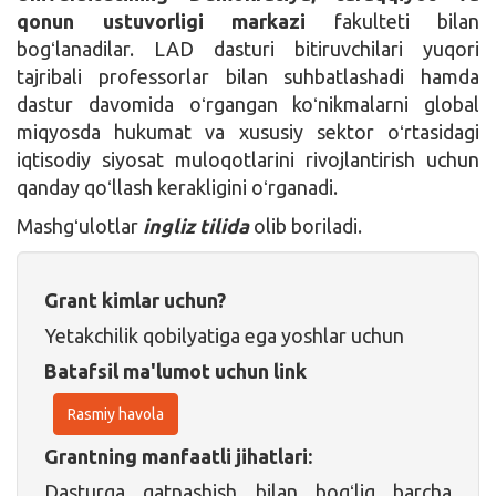
qonun ustuvorligi markazi
fakulteti bilan
bogʻlanadilar. LAD dasturi bitiruvchilari yuqori
tajribali professorlar bilan suhbatlashadi hamda
dastur davomida oʻrgangan koʻnikmalarni global
miqyosda hukumat va xususiy sektor oʻrtasidagi
iqtisodiy siyosat muloqotlarini rivojlantirish uchun
qanday qoʻllash kerakligini oʻrganadi.
Mashgʻulotlar
ingliz tilida
olib boriladi.
Grant kimlar uchun?
Yetakchilik qobilyatiga ega yoshlar uchun
Batafsil ma'lumot uchun link
Rasmiy havola
Grantning manfaatli jihatlari:
Dasturga qatnashish bilan bogʻliq barcha