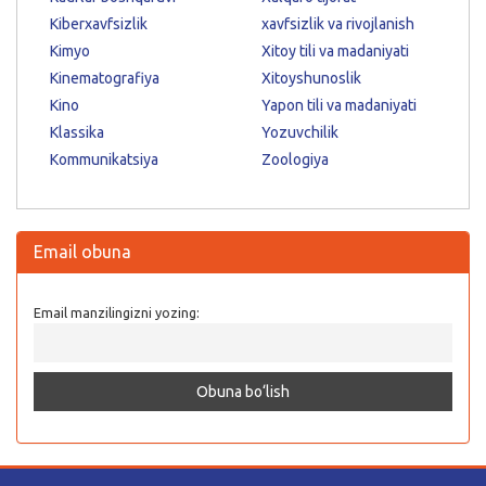
Kiberxavfsizlik
xavfsizlik va rivojlanish
Kimyo
Xitoy tili va madaniyati
Kinematografiya
Xitoyshunoslik
Kino
Yapon tili va madaniyati
Klassika
Yozuvchilik
Kommunikatsiya
Zoologiya
Email obuna
Email manzilingizni yozing: