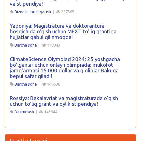
va stipendiya!
Biznesni boshqarish
|
227385
Yaponiya: Magistratura va doktorantura
bosqichida oʻqish uchun MEXT toʻliq grantiga
hujjatlar qabul qilinmoqda!
Barcha soha
|
178843
ClimateScience Olympiad 2024: 25 yoshgacha
boʻlganlar uchun onlayn olimpiada: mukofot
jamgʻarmasi 15 000 dollar va gʻoliblar Bakuga
bepul safar qiladi!
Barcha soha
|
149638
Rossiya: Bakalavriat va magistraturada o’qish
uchun to’liq grant va oylik stipendiya!
Dasturlash
|
143844
Grantlar taqvimi