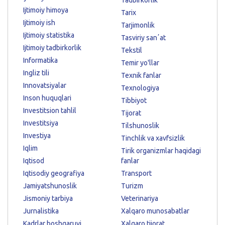
Ijtimoiy himoya
Tarix
Ijtimoiy ish
Tarjimonlik
Ijtimoiy statistika
Tasviriy sanʼat
Ijtimoiy tadbirkorlik
Tekstil
Informatika
Temir yo'llar
Ingliz tili
Texnik fanlar
Innovatsiyalar
Texnologiya
Inson huquqlari
Tibbiyot
Investitsion tahlil
Tijorat
Investitsiya
Tilshunoslik
Investiya
Tinchlik va xavfsizlik
Iqlim
Tirik organizmlar haqidagi
Iqtisod
fanlar
Iqtisodiy geografiya
Transport
Jamiyatshunoslik
Turizm
Jismoniy tarbiya
Veterinariya
Jurnalistika
Xalqaro munosabatlar
Kadrlar boshqaruvi
Xalqaro tijorat