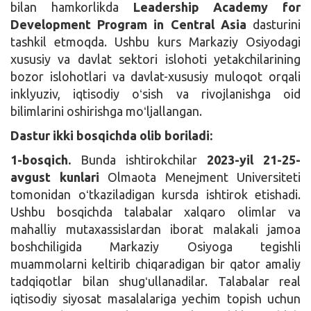
bilan hamkorlikda
Leadership Academy for
Development Program in Central Asia
dasturini
tashkil etmoqda. Ushbu kurs Markaziy Osiyodagi
xususiy va davlat sektori islohoti yetakchilarining
bozor islohotlari va davlat-xususiy muloqot orqali
inklyuziv, iqtisodiy oʻsish va rivojlanishga oid
bilimlarini oshirishga moʻljallangan.
Dastur ikki bosqichda olib boriladi:
1-bosqich.
Bunda ishtirokchilar
2023-yil 21-25-
avgust
kunlari
Olmaota Menejment Universiteti
tomonidan oʻtkaziladigan kursda ishtirok etishadi.
Ushbu bosqichda talabalar xalqaro olimlar va
mahalliy mutaxassislardan iborat malakali jamoa
boshchiligida Markaziy Osiyoga tegishli
muammolarni keltirib chiqaradigan bir qator amaliy
tadqiqotlar bilan shugʻullanadilar. Talabalar real
iqtisodiy siyosat masalalariga yechim topish uchun