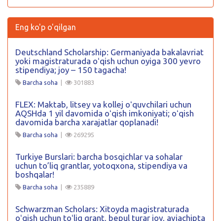
Eng ko'p o'qilgan
Deutschland Scholarship: Germaniyada bakalavriat
yoki magistraturada oʻqish uchun oyiga 300 yevro
stipendiya; joy – 150 tagacha!
Barcha soha
|
301883
FLEX: Maktab, litsey va kollej oʻquvchilari uchun
AQSHda 1 yil davomida oʻqish imkoniyati; oʻqish
davomida barcha xarajatlar qoplanadi!
Barcha soha
|
269295
Turkiye Burslari: barcha bosqichlar va sohalar
uchun to’liq grantlar, yotoqxona, stipendiya va
boshqalar!
Barcha soha
|
235889
Schwarzman Scholars: Xitoyda magistraturada
oʻqish uchun toʻliq grant, bepul turar joy, aviachipta