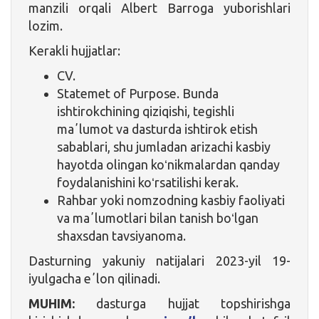
manzili orqali Albert Barroga yuborishlari
lozim.
Kerakli hujjatlar:
CV.
Statemet of Purpose. Bunda
ishtirokchining qiziqishi, tegishli
maʼlumot va dasturda ishtirok etish
sabablari, shu jumladan arizachi kasbiy
hayotda olingan koʻnikmalardan qanday
foydalanishini koʻrsatilishi kerak.
Rahbar yoki nomzodning kasbiy faoliyati
va maʼlumotlari bilan tanish boʻlgan
shaxsdan tavsiyanoma.
Dasturning yakuniy natijalari 2023-yil 19-
iyulgacha eʼlon qilinadi.
MUHIM:
dasturga hujjat topshirishga