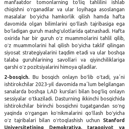
manfaatdor tomonlarning toʻliq tahlilini ishlab
chiqishni oʻrganadilar va ular loyihaga asoslangan
masalalar boʻyicha hamkorlik qilish hamda hafta
davomida olgan bilimlarini qoʻllash tajribasiga ega
boʻladigan guruh mashgʻulotlarida qatnashadi. Hafta
oxirida har bir guruh oʻz muammolarini tahlil qilib,
oʻz muammolarini hal qilish boʻyicha taklif qilingan
siyosat strategiyalarini taqdim etadi va ular boshqa
talaba guruhlarining savollari va qiyinchiliklariga
qarshi oʻz pozitsiyalarini himoya qiladilar.
2-bosqich.
Bu bosqich onlayn boʻlib oʻtadi, yaʼni
ishtirokchilar 2023-yil davomida maʼlum belgilangan
sanalarda boshqa LAD kurslari bilan bogʻliq onlayn
sessiyalar oʻtkaziladi. Dasturning ikkinchi bosqichida
ishtirokchilar birinchi bosqichni tugatgandan soʻng
yaqinda oʻrgangan koʻnikmalarini qoʻllash boʻyicha
oʻz tajribalari bilan oʻrtoqlashish uchun
Stanford
Universitetining
Demokratiya, taraqqiyot va