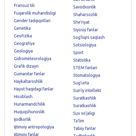
Fransuz tili
Savodxonlik
Fuqarolik muhandisligi
Shaharsozlik
Gender tadqiqotlari
She'riyat
Genetika
Siyosiy fanlar
Geofizika
Sog'liqni saqlash
Geografiya
Sotsiologiya
Geologiya
Sport
Gidrometeorologiya
Statistika
Grafik dizayn
STEM fanlari
Gumanitar fanlar
Stomatologiya
Haykaltaroshlik
Sug'urta
Hayot haqidagi fanlar
Sun'iy intellekt
Hisoblash
Suratkashlik
Hunarmandchilik
Suratkashlik
Huquqshunoslik
Suv xo'jaligi
Ijodkorlik
Ta'lim
Ijtimoiy antropologiya
Tabiiy fanlar
Ijtimoiy fanlar
Tadbirkorlik