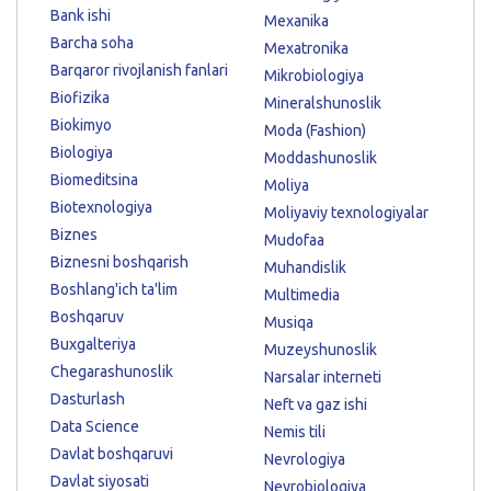
Bank ishi
Mexanika
Barcha soha
Mexatronika
Barqaror rivojlanish fanlari
Mikrobiologiya
Biofizika
Mineralshunoslik
Biokimyo
Moda (Fashion)
Biologiya
Moddashunoslik
Biomeditsina
Moliya
Biotexnologiya
Moliyaviy texnologiyalar
Biznes
Mudofaa
Biznesni boshqarish
Muhandislik
Boshlang'ich ta'lim
Multimedia
Boshqaruv
Musiqa
Buxgalteriya
Muzeyshunoslik
Chegarashunoslik
Narsalar interneti
Dasturlash
Neft va gaz ishi
Data Science
Nemis tili
Davlat boshqaruvi
Nevrologiya
Davlat siyosati
Neyrobiologiya