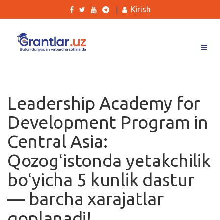
Kirish
|
Grantlar
Tanlovlar
Leadership Academy for
Ishlar
Development Program in
Kurslar
Central Asia:
Blog
Qozogʻistonda yetakchilik
Yana
boʻyicha 5 kunlik dastur
— barcha xarajatlar
qoplanadi!
Qidirish