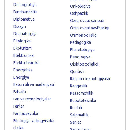
Demografiya
Onkologiya
Dinshunoslik
Oshpazlik
Diplomatiya
Oziq-ovqat sanoati
Dizayn
Oziq-ovqat xavfsizligi
Dramaturgiya
Oʻrmon xoʻjaligi
Ekologiya
Pedagogika
Ekoturizm
Planetologiya
Elektronika
Psixologiya
Elektrotexnika
Qishloq xo'jaligi
Energetika
Qurilish
Energiya
Raqamli texnologiyalar
Eston tili va madaniyati
Raqqoslik
Falsafa
Rassomchilik
Fan va texnologiyalar
Robototexnika
Fanlar
Rus tili
Farmatsevtika
Salomatlik
Filologiya va lingvistika
San'at
Fizika
San'at tarixi