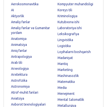
Aerokosmonavtika
Kompyuter muhandisligi
AI
Koreys tili
Aktyorlik
Kriminologiya
Amaliy fanlar
Kutubxona ishi
Amaliy fanlar va Gumanitar
Laboratoriya ishi
yordam
Leksikografiya
Anatomiya
Lingvistika
Animatsiya
Logistika
Aniq fanlar
Loyihalarni boshqarish
Antrapologiya
Madaniyat
Arab tili
Mantiq
Arxeologiya
Marketing
Arxitektura
Mashinasozlik
Astrofizika
Matematika
Astronomiya
Media
Atrof-muhit fanlari
Menejment
Aviatsiya
Mental Salomatlik
Axborot texnologiyalari
Metallurgiya