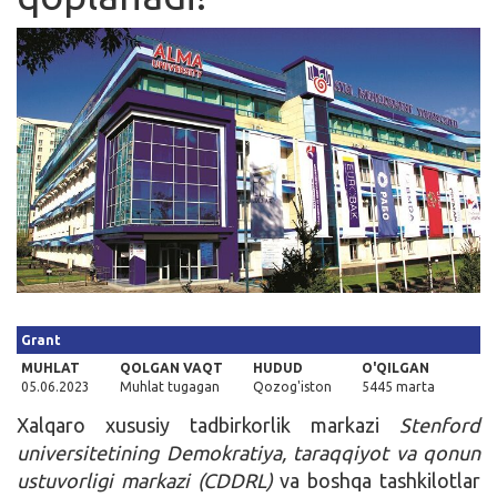
Kirish
Grant
MUHLAT
QOLGAN VAQT
HUDUD
O'QILGAN
05.06.2023
Muhlat tugagan
Qozog'iston
5445 marta
Xalqaro xususiy tadbirkorlik markazi
Stenford
universitetining Demokratiya, taraqqiyot va qonun
ustuvorligi markazi (CDDRL)
va boshqa tashkilotlar