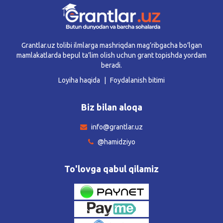
Grantlar.uz tolibi ilmlarga mashriqdan mag’ribgacha bo’lgan
mamlakatlarda bepul ta’lim olish uchun grant topishda yordam
beradi.
Loyiha haqida
Foydalanish bitimi
Biz bilan aloqa
info@grantlar.uz
@hamidziyo
To'lovga qabul qilamiz