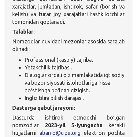
xarajatlar, jumladan, ishtirok, safar (borish va
kelish) va turar joy xarajatlari tashkilotchilar
tomonidan qoplanadi.
Talablar:
Nomzodlar quyidagi mezonlar asosida saralab
olinadi:
Professional (kasbiy) tajriba.
Yetakchilik tajribasi.
Dialoglar orqali oʻz mamlakatida iqtisodiy
va bozor siyosati islohotlariga hissa
qoʻshishga boʻlgan qiziqish.
Ingliz tilini bilish darajasi.
Dasturga qabul jarayoni:
Dasturda ishtirok etmoqchi boʻlgan
nomzodlar
2023-yil 5-iyungacha
kerakli
hujjatlarni
abarro@cipe.org
elektron pochta