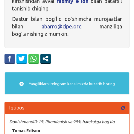
kirishishdan avval
rasmiy eʼlon
bilan batafsil
tanishib chiqing.
Dastur bilan bogʻliq qoʻshimcha murojaatlar
bilan
abarro@cipe.org
manziliga
bogʻlanishingiz mumkin.
Yangiliklarni
telegram
kanalimizda kuzatib boring
Iqtibos
Donishmandlik 1% ilhomlanish va 99% harakatga bog’liq
- Tomas Edison