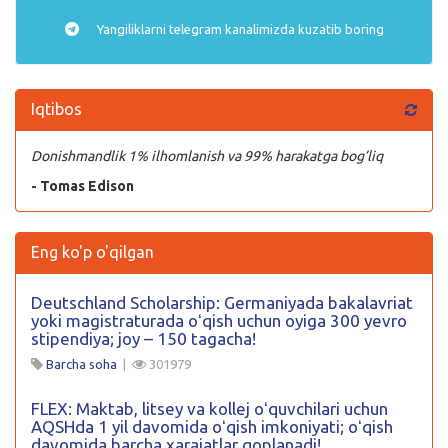
Yangiliklarni
telegram
kanalimizda kuzatib boring
Iqtibos
Donishmandlik 1% ilhomlanish va 99% harakatga bog’liq
- Tomas Edison
Eng ko'p o'qilgan
Deutschland Scholarship: Germaniyada bakalavriat
yoki magistraturada oʻqish uchun oyiga 300 yevro
stipendiya; joy – 150 tagacha!
Barcha soha
|
301979
FLEX: Maktab, litsey va kollej oʻquvchilari uchun
AQSHda 1 yil davomida oʻqish imkoniyati; oʻqish
davomida barcha xarajatlar qoplanadi!