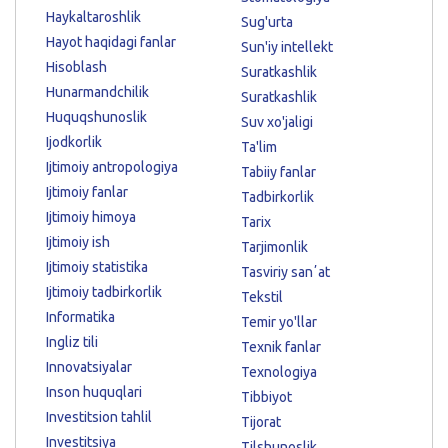
Haykaltaroshlik
Sug'urta
Hayot haqidagi fanlar
Sun'iy intellekt
Hisoblash
Suratkashlik
Hunarmandchilik
Suratkashlik
Huquqshunoslik
Suv xo'jaligi
Ijodkorlik
Ta'lim
Ijtimoiy antropologiya
Tabiiy fanlar
Ijtimoiy fanlar
Tadbirkorlik
Ijtimoiy himoya
Tarix
Ijtimoiy ish
Tarjimonlik
Ijtimoiy statistika
Tasviriy sanʼat
Ijtimoiy tadbirkorlik
Tekstil
Informatika
Temir yo'llar
Ingliz tili
Texnik fanlar
Innovatsiyalar
Texnologiya
Inson huquqlari
Tibbiyot
Investitsion tahlil
Tijorat
Investitsiya
Tilshunoslik