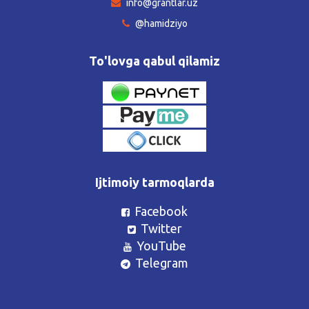
info@grantlar.uz
@hamidziyo
To'lovga qabul qilamiz
Ijtimoiy tarmoqlarda
Facebook
Twitter
YouTube
Telegram