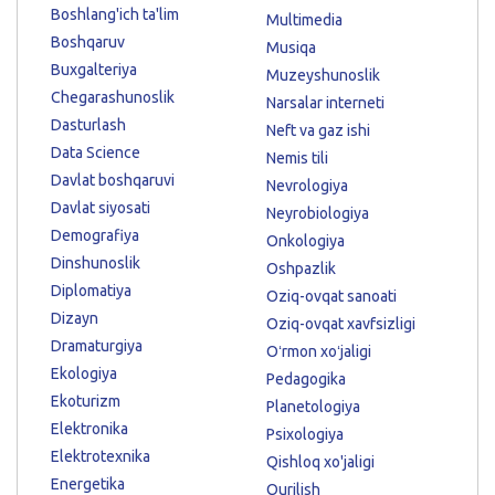
Boshlang'ich ta'lim
Multimedia
Boshqaruv
Musiqa
Buxgalteriya
Muzeyshunoslik
Chegarashunoslik
Narsalar interneti
Dasturlash
Neft va gaz ishi
Data Science
Nemis tili
Davlat boshqaruvi
Nevrologiya
Davlat siyosati
Neyrobiologiya
Demografiya
Onkologiya
Dinshunoslik
Oshpazlik
Diplomatiya
Oziq-ovqat sanoati
Dizayn
Oziq-ovqat xavfsizligi
Dramaturgiya
Oʻrmon xoʻjaligi
Ekologiya
Pedagogika
Ekoturizm
Planetologiya
Elektronika
Psixologiya
Elektrotexnika
Qishloq xo'jaligi
Energetika
Qurilish