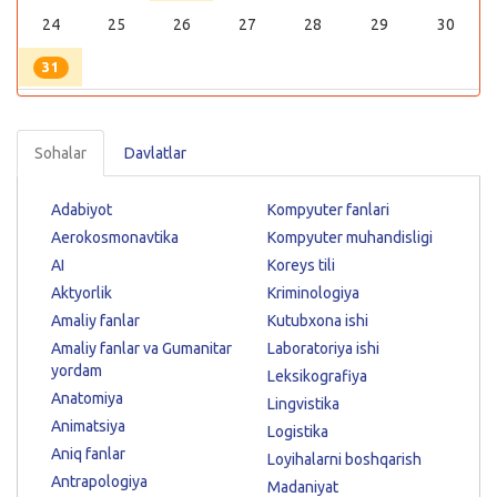
24
25
26
27
28
29
30
31
Sohalar
Davlatlar
Adabiyot
Kompyuter fanlari
Aerokosmonavtika
Kompyuter muhandisligi
AI
Koreys tili
Aktyorlik
Kriminologiya
Amaliy fanlar
Kutubxona ishi
Amaliy fanlar va Gumanitar
Laboratoriya ishi
yordam
Leksikografiya
Anatomiya
Lingvistika
Animatsiya
Logistika
Aniq fanlar
Loyihalarni boshqarish
Antrapologiya
Madaniyat