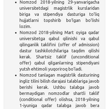
Nomzod 2018-yilning 29-yanvarigacha
universitetdagi magistrlik kurslaridan
biriga va stipendiya dasturiga to’liq
hujjatlarni topshirib bo’lgan bo’lishi
lozim.
Nomzod 2018-yilning Mart oyiga qadar
universitetga qabul qilinishi va qabul
qilinganlik taklifini (offer of admission)
dastur tashkilotchilariga taqdim qilishi
kerak. Shartsiz taklif (unconditional
offer) qabul qilganlarning stipendiyani
yutsh ehtimoli yuqoriroq bo’ladi.
Nomzod tanlagan magistrlik dasturining
ingliz tilini bilish darajasi talablariga javob
berishi kerak. Ushbu talabga javob
bermaydigan nomzodlar shartli taklif
(conditional offer) olishsa, 2018-yilning
1-iyuniga qadar talabga javob bera