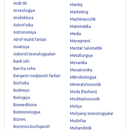
Arab tili
Mantiq
Arxeologiya
Marketing
Arxitektura
Mashinasozlik
Astrofizika
Matematika
Astronomiya
Media
Atrof-muhit fanlari
Menejment
Aviatsiya
Mental Salomatlik
Axborot texnologiyalari
Metallurgiya
Bank ishi
Mexanika
Barcha soha
Mexatronika
Barqaror rivojlanish fanlari
Mikrobiologiya
Biofizika
Mineralshunoslik
Biokimyo
Moda (Fashion)
Biologiya
Moddashunoslik
Biomeditsina
Moliya
Biotexnologiya
Moliyaviy texnologiyalar
Biznes
Mudofaa
Biznesni boshqarish
Muhandislik