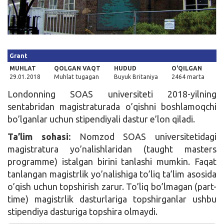
Kirish
Grant
MUHLAT
QOLGAN VAQT
HUDUD
O'QILGAN
29.01.2018
Muhlat tugagan
Buyuk Britaniya
2464 marta
Londonning SOAS universiteti 2018-yilning
sentabridan magistraturada o’qishni boshlamoqchi
bo’lganlar uchun stipendiyali dastur e’lon qiladi.
Ta’lim sohasi:
Nomzod SOAS universitetidagi
magistratura yo’nalishlaridan (taught masters
programme) istalgan birini tanlashi mumkin. Faqat
tanlangan magistrlik yo’nalishiga to’liq ta’lim asosida
o’qish uchun topshirish zarur. To’liq bo’lmagan (part-
time) magistrlik dasturlariga topshirganlar ushbu
stipendiya dasturiga topshira olmaydi.