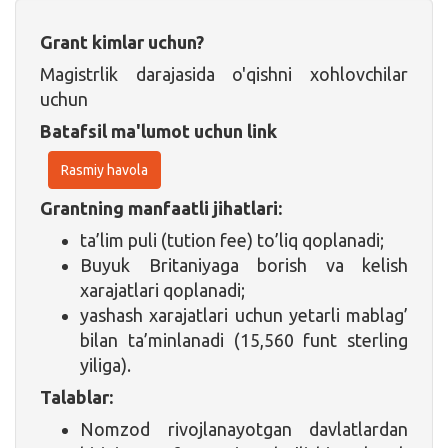
Grant kimlar uchun?
Magistrlik darajasida o'qishni xohlovchilar
uchun
Batafsil ma'lumot uchun link
Rasmiy havola
Grantning manfaatli jihatlari:
ta’lim puli (tution fee) to’liq qoplanadi;
Buyuk Britaniyaga borish va kelish
xarajatlari qoplanadi;
yashash xarajatlari uchun yetarli mablag’
bilan ta’minlanadi (15,560 funt sterling
yiliga).
Talablar:
Nomzod rivojlanayotgan davlatlardan