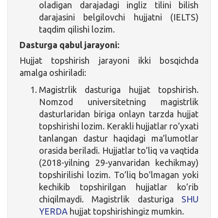
oladigan darajadagi ingliz tilini bilish
darajasini belgilovchi hujjatni (IELTS)
taqdim qilishi lozim.
Dasturga qabul jarayoni:
Hujjat topshirish jarayoni ikki bosqichda
amalga oshiriladi:
Magistrlik dasturiga hujjat topshirish.
Nomzod universitetning magistrlik
dasturlaridan biriga onlayn tarzda hujjat
topshirishi lozim. Kerakli hujjatlar ro’yxati
tanlangan dastur haqidagi ma’lumotlar
orasida beriladi. Hujjatlar to’liq va vaqtida
(2018-yilning 29-yanvaridan kechikmay)
topshirilishi lozim. To’liq bo’lmagan yoki
kechikib topshirilgan hujjatlar ko’rib
chiqilmaydi. Magistrlik dasturiga
SHU
YERDA
hujjat topshirishingiz mumkin.