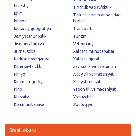
Investiya
Tinchlik va xavfsizlik
Iqlim
Tirik organizmlar haqidagi
Iqtisod
fanlar
Iqtisodiy geografiya
Transport
Jamiyatshunoslik
Turizm
Jismoniy tarbiya
Veterinariya
Jurnalistika
Xalqaro munosabatlar
Kadrlar boshqaruvi
Xalqaro tijorat
Kiberxavfsizlik
xavfsizlik va rivojlanish
Kimyo
Xitoy tili va madaniyati
Kinematografiya
Xitoyshunoslik
Kino
Yapon tili va madaniyati
Klassika
Yozuvchilik
Kommunikatsiya
Zoologiya
Email obuna