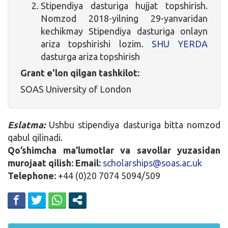
Stipendiya dasturiga hujjat topshirish.
Nomzod 2018-yilning 29-yanvaridan
kechikmay Stipendiya dasturiga onlayn
ariza topshirishi lozim.
SHU YERDA
dasturga ariza topshirish
Grant e'lon qilgan tashkilot:
SOAS University of London
Eslatma:
Ushbu stipendiya dasturiga bitta nomzod
qabul qilinadi.
Qo’shimcha ma’lumotlar va savollar yuzasidan
murojaat qilish:
Email:
scholarships@soas.ac.uk
Telephone:
+44 (0)20 7074 5094/509