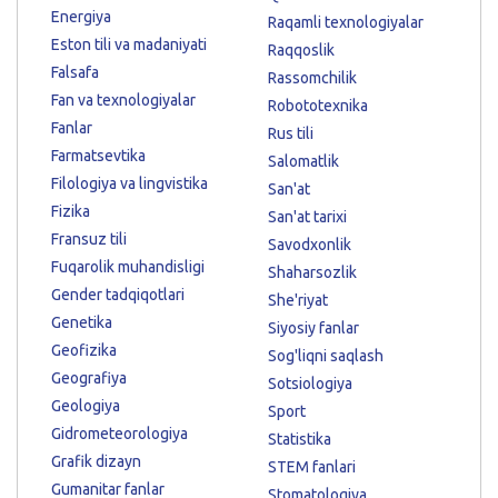
Energiya
Raqamli texnologiyalar
Eston tili va madaniyati
Raqqoslik
Falsafa
Rassomchilik
Fan va texnologiyalar
Robototexnika
Fanlar
Rus tili
Farmatsevtika
Salomatlik
Filologiya va lingvistika
San'at
Fizika
San'at tarixi
Fransuz tili
Savodxonlik
Fuqarolik muhandisligi
Shaharsozlik
Gender tadqiqotlari
She'riyat
Genetika
Siyosiy fanlar
Geofizika
Sog'liqni saqlash
Geografiya
Sotsiologiya
Geologiya
Sport
Gidrometeorologiya
Statistika
Grafik dizayn
STEM fanlari
Gumanitar fanlar
Stomatologiya