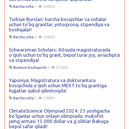
Barcha soha
|
269420
Turkiye Burslari: barcha bosqichlar va sohalar
uchun to’liq grantlar, yotoqxona, stipendiya va
boshqalar!
Barcha soha
|
236020
Schwarzman Scholars: Xitoyda magistraturada
oʻqish uchun toʻliq grant, bepul turar joy, aviachipta
va stipendiya!
Biznesni boshqarish
|
227455
Yaponiya: Magistratura va doktorantura
bosqichida oʻqish uchun MEXT toʻliq grantiga
hujjatlar qabul qilinmoqda!
Barcha soha
|
178901
ClimateScience Olympiad 2024: 25 yoshgacha
boʻlganlar uchun onlayn olimpiada: mukofot
jamgʻarmasi 15 000 dollar va gʻoliblar Bakuga
bepul safar qiladi!