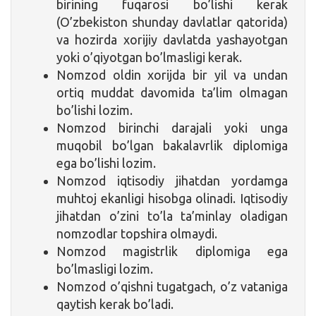
birining fuqarosi bo’lishi kerak
(O’zbekiston shunday davlatlar qatorida)
va hozirda xorijiy davlatda yashayotgan
yoki o’qiyotgan bo’lmasligi kerak.
Nomzod oldin xorijda bir yil va undan
ortiq muddat davomida ta’lim olmagan
bo’lishi lozim.
Nomzod birinchi darajali yoki unga
muqobil bo’lgan bakalavrlik diplomiga
ega bo’lishi lozim.
Nomzod iqtisodiy jihatdan yordamga
muhtoj ekanligi hisobga olinadi. Iqtisodiy
jihatdan o’zini to’la ta’minlay oladigan
nomzodlar topshira olmaydi.
Nomzod magistrlik diplomiga ega
bo’lmasligi lozim.
Nomzod o’qishni tugatgach, o’z vataniga
qaytish kerak bo’ladi.