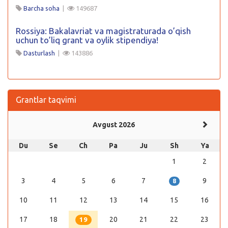
Barcha soha
|
149687
Rossiya: Bakalavriat va magistraturada o’qish
uchun to’liq grant va oylik stipendiya!
Dasturlash
|
143886
Grantlar taqvimi
Avgust 2026
Du
Se
Ch
Pa
Ju
Sh
Ya
1
2
3
4
5
6
7
9
8
10
11
12
13
14
15
16
17
18
20
21
22
23
19