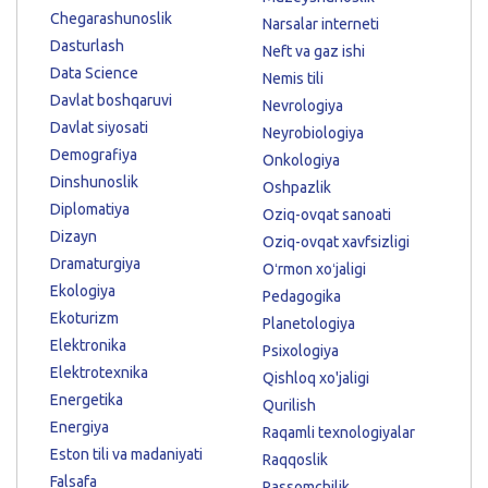
Chegarashunoslik
Narsalar interneti
Dasturlash
Neft va gaz ishi
Data Science
Nemis tili
Davlat boshqaruvi
Nevrologiya
Davlat siyosati
Neyrobiologiya
Demografiya
Onkologiya
Dinshunoslik
Oshpazlik
Diplomatiya
Oziq-ovqat sanoati
Dizayn
Oziq-ovqat xavfsizligi
Dramaturgiya
Oʻrmon xoʻjaligi
Ekologiya
Pedagogika
Ekoturizm
Planetologiya
Elektronika
Psixologiya
Elektrotexnika
Qishloq xo'jaligi
Energetika
Qurilish
Energiya
Raqamli texnologiyalar
Eston tili va madaniyati
Raqqoslik
Falsafa
Rassomchilik