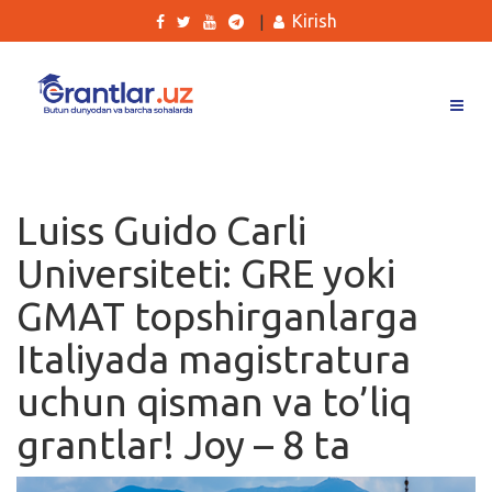
Kirish
|
Grantlar
Tanlovlar
Luiss Guido Carli
Ishlar
Universiteti: GRE yoki
Kurslar
GMAT topshirganlarga
Blog
Italiyada magistratura
Yana
uchun qisman va to’liq
grantlar! Joy – 8 ta
Qidirish