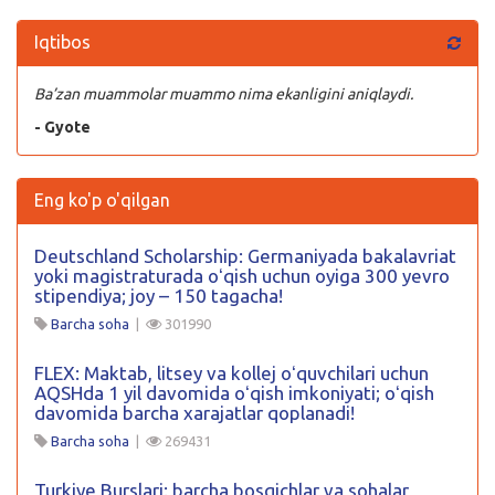
Iqtibos
Ba’zan muammolar muammo nima ekanligini aniqlaydi.
- Gyote
Eng ko'p o'qilgan
Deutschland Scholarship: Germaniyada bakalavriat
yoki magistraturada oʻqish uchun oyiga 300 yevro
stipendiya; joy – 150 tagacha!
Barcha soha
|
301990
FLEX: Maktab, litsey va kollej oʻquvchilari uchun
AQSHda 1 yil davomida oʻqish imkoniyati; oʻqish
davomida barcha xarajatlar qoplanadi!
Barcha soha
|
269431
Turkiye Burslari: barcha bosqichlar va sohalar