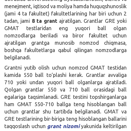
menejment, iqtisod va moliya hamda huquqshunoslik
(jami 4 ta fakultet) fakultetlarining har biri uchun 2
tadan, jami
8 ta grant
ajratilgan. Grantlar GRE yoki
GMAT testlaridan eng yuqori ball olgan
nomzodlarga beriladi va biror fakultet uchun
ajratilgan grantga munosib nomzod chiqmasa,
boshqa fakultetlarga qabul qilingan nomzodlarga
belgilanadi.
Grantni yutib olish uchun nomzod GMAT testidan
kamida 550 ball to’plashi kerak. Grantlar avvaliga
710 yoki undan yuqori ball olganlarga ajratiladi.
Qolgan grantlar 550 va 710 ball orasidagi ball
egalariga taqsimlanadi. GRE testini topshirganlarga
ham GMAT 550-710 ballga teng hisoblangan ball
uchun grantlar shu tartibda belgilanadi. GMAT va
GRE testlarining bir-biriga teng hisoblangan ballarini
taqqoslash uchun
grant nizomi
yakunida keltirilgan