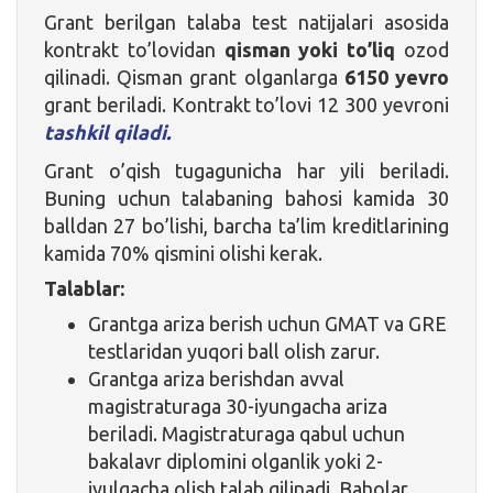
Grant berilgan talaba test natijalari asosida
kontrakt to’lovidan
qisman yoki to’liq
ozod
qilinadi. Qisman grant olganlarga
6150 yevro
grant beriladi. Kontrakt to’lovi 12 300 yevroni
tashkil qiladi.
Grant o’qish tugagunicha har yili beriladi.
Buning uchun talabaning bahosi kamida 30
balldan 27 bo’lishi, barcha ta’lim kreditlarining
kamida 70% qismini olishi kerak.
Talablar:
Grantga ariza berish uchun GMAT va GRE
testlaridan yuqori ball olish zarur.
Grantga ariza berishdan avval
magistraturaga 30-iyungacha ariza
beriladi. Magistraturaga qabul uchun
bakalavr diplomini olganlik yoki 2-
iyulgacha olish talab qilinadi. Baholar