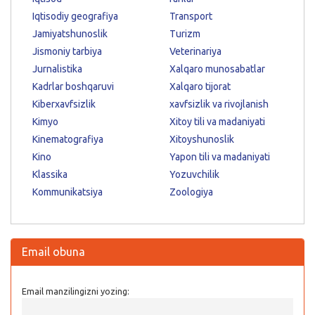
Iqtisodiy geografiya
Transport
Jamiyatshunoslik
Turizm
Jismoniy tarbiya
Veterinariya
Jurnalistika
Xalqaro munosabatlar
Kadrlar boshqaruvi
Xalqaro tijorat
Kiberxavfsizlik
xavfsizlik va rivojlanish
Kimyo
Xitoy tili va madaniyati
Kinematografiya
Xitoyshunoslik
Kino
Yapon tili va madaniyati
Klassika
Yozuvchilik
Kommunikatsiya
Zoologiya
Email obuna
Email manzilingizni yozing: