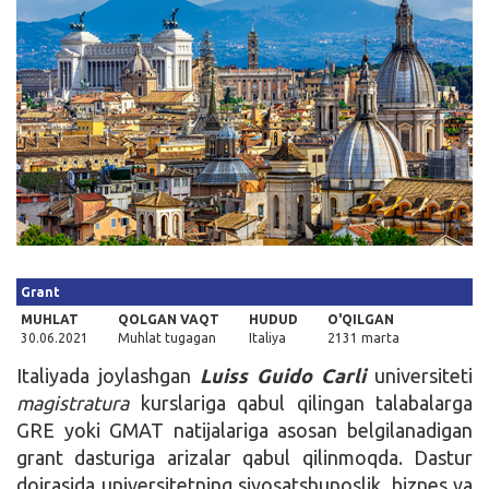
Kirish
Grant
MUHLAT
QOLGAN VAQT
HUDUD
O'QILGAN
30.06.2021
Muhlat tugagan
Italiya
2131 marta
Italiyada joylashgan
Luiss Guido Carli
universiteti
magistratura
kurslariga qabul qilingan talabalarga
GRE yoki GMAT natijalariga asosan belgilanadigan
grant dasturiga arizalar qabul qilinmoqda. Dastur
doirasida universitetning siyosatshunoslik, biznes va