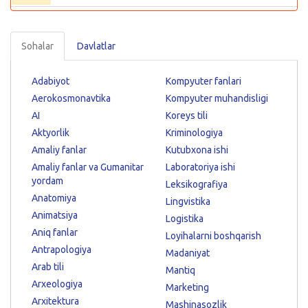
Sohalar
Davlatlar
Adabiyot
Kompyuter fanlari
Aerokosmonavtika
Kompyuter muhandisligi
AI
Koreys tili
Aktyorlik
Kriminologiya
Amaliy fanlar
Kutubxona ishi
Amaliy fanlar va Gumanitar
Laboratoriya ishi
yordam
Leksikografiya
Anatomiya
Lingvistika
Animatsiya
Logistika
Aniq fanlar
Loyihalarni boshqarish
Antrapologiya
Madaniyat
Arab tili
Mantiq
Arxeologiya
Marketing
Arxitektura
Mashinasozlik