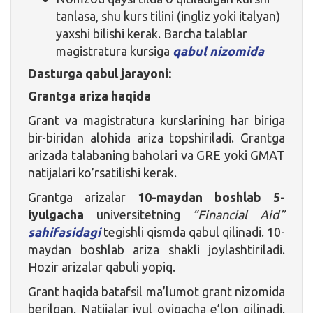
tanlasa, shu kurs tilini (ingliz yoki italyan)
yaxshi bilishi kerak. Barcha talablar
magistratura kursiga
qabul nizomida
Dasturga qabul jarayoni:
Grantga ariza haqida
Grant va magistratura kurslarining har biriga
bir-biridan alohida ariza topshiriladi. Grantga
arizada talabaning baholari va GRE yoki GMAT
natijalari ko’rsatilishi kerak.
Grantga arizalar
10-maydan boshlab 5-
iyulgacha
universitetning
“Financial Aid”
sahifasidagi
tegishli qismda qabul qilinadi. 10-
maydan boshlab ariza shakli joylashtiriladi.
Hozir arizalar qabuli yopiq.
Grant haqida batafsil ma’lumot grant nizomida
berilgan. Natijalar iyul oyigacha e’lon qilinadi.