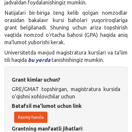
jadvaldan foydalanishingiz mumkin.
Natijalari bir-biriga teng kelib qolgan nomzodlar
orasidan bakalavr kursi baholari yuqoriroqlariga
grant belgilanadi. Shuning uchun ariza topshirish
vaqtida nomzod o’rtacha bahosi (GPA) haqida aniq
ma’lumot yuborishi kerak.
Universitetda mavjud magistratura kurslari va ta’lim
tili haqida
bu yerda
tanishishingiz mumkin.
Grant kimlar uchun?
GRE/GMAT topshirgan, magistratura kursida
o’qishni xohlovchilar uchun
Batafsil ma'lumot uchun link
Rasmiy havola
Grantning manfaatli jihatlari: