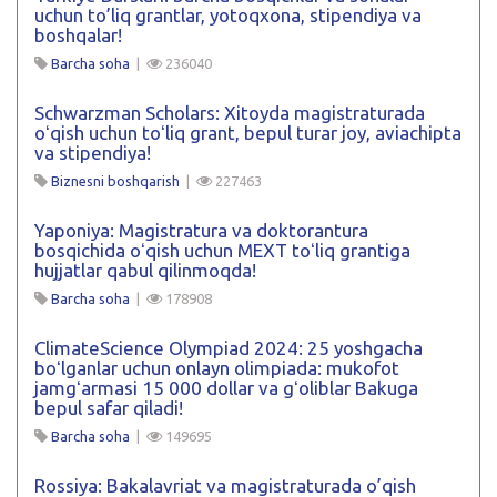
uchun to’liq grantlar, yotoqxona, stipendiya va
boshqalar!
Barcha soha
|
236040
Schwarzman Scholars: Xitoyda magistraturada
oʻqish uchun toʻliq grant, bepul turar joy, aviachipta
va stipendiya!
Biznesni boshqarish
|
227463
Yaponiya: Magistratura va doktorantura
bosqichida oʻqish uchun MEXT toʻliq grantiga
hujjatlar qabul qilinmoqda!
Barcha soha
|
178908
ClimateScience Olympiad 2024: 25 yoshgacha
boʻlganlar uchun onlayn olimpiada: mukofot
jamgʻarmasi 15 000 dollar va gʻoliblar Bakuga
bepul safar qiladi!
Barcha soha
|
149695
Rossiya: Bakalavriat va magistraturada o’qish