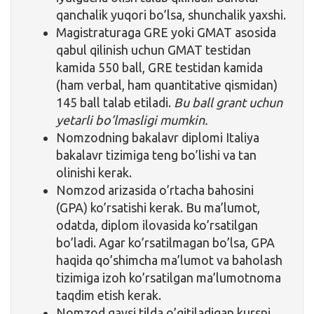
qanchalik yuqori bo’lsa, shunchalik yaxshi.
Magistraturaga GRE yoki GMAT asosida
qabul qilinish uchun GMAT testidan
kamida 550 ball, GRE testidan kamida
(ham verbal, ham quantitative qismidan)
145 ball talab etiladi.
Bu ball grant uchun
yetarli bo’lmasligi mumkin.
Nomzodning bakalavr diplomi Italiya
bakalavr tizimiga teng bo’lishi va tan
olinishi kerak.
Nomzod arizasida o’rtacha bahosini
(GPA) ko’rsatishi kerak. Bu ma’lumot,
odatda, diplom ilovasida ko’rsatilgan
bo’ladi. Agar ko’rsatilmagan bo’lsa, GPA
haqida qo’shimcha ma’lumot va baholash
tizimiga izoh ko’rsatilgan ma’lumotnoma
taqdim etish kerak.
Nomzod qaysi tilda o’qitiladigan kursni