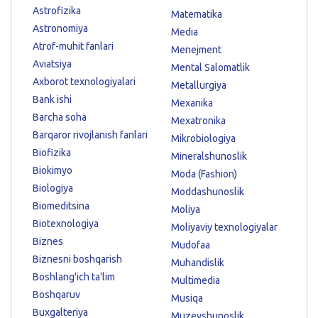
Astrofizika
Matematika
Astronomiya
Media
Atrof-muhit fanlari
Menejment
Aviatsiya
Mental Salomatlik
Axborot texnologiyalari
Metallurgiya
Bank ishi
Mexanika
Barcha soha
Mexatronika
Barqaror rivojlanish fanlari
Mikrobiologiya
Biofizika
Mineralshunoslik
Biokimyo
Moda (Fashion)
Biologiya
Moddashunoslik
Biomeditsina
Moliya
Biotexnologiya
Moliyaviy texnologiyalar
Biznes
Mudofaa
Biznesni boshqarish
Muhandislik
Boshlang'ich ta'lim
Multimedia
Boshqaruv
Musiqa
Buxgalteriya
Muzeyshunoslik