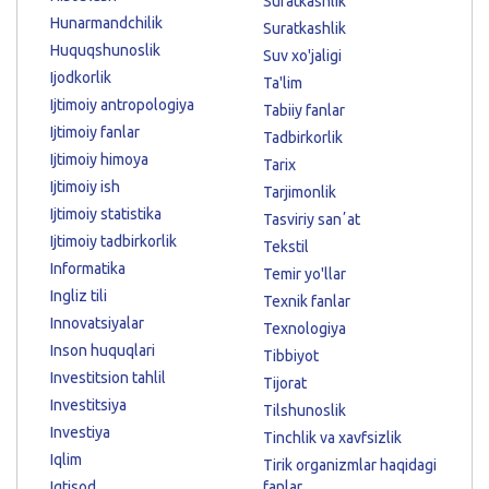
Suratkashlik
Hunarmandchilik
Suratkashlik
Huquqshunoslik
Suv xo'jaligi
Ijodkorlik
Ta'lim
Ijtimoiy antropologiya
Tabiiy fanlar
Ijtimoiy fanlar
Tadbirkorlik
Ijtimoiy himoya
Tarix
Ijtimoiy ish
Tarjimonlik
Ijtimoiy statistika
Tasviriy sanʼat
Ijtimoiy tadbirkorlik
Tekstil
Informatika
Temir yo'llar
Ingliz tili
Texnik fanlar
Innovatsiyalar
Texnologiya
Inson huquqlari
Tibbiyot
Investitsion tahlil
Tijorat
Investitsiya
Tilshunoslik
Investiya
Tinchlik va xavfsizlik
Iqlim
Tirik organizmlar haqidagi
Iqtisod
fanlar