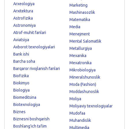
Arxeologiya
Marketing
Arxitektura
Mashinasozlik
Astrofizika
Matematika
Astronomiya
Media
Atrof-muhit fanlari
Menejment
Aviatsiya
Mental Salomatlik
Axborot texnologiyalari
Metallurgiya
Bank ishi
Mexanika
Barcha soha
Mexatronika
Barqaror rivojlanish fanlari
Mikrobiologiya
Biofizika
Mineralshunoslik
Biokimyo
Moda (Fashion)
Biologiya
Moddashunoslik
Biomeditsina
Moliya
Biotexnologiya
Moliyaviy texnologiyalar
Biznes
Mudofaa
Biznesni boshqarish
Muhandislik
Boshlang'ich ta'lim
Multimedia