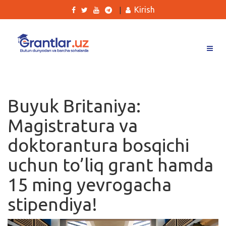
Kirish
|
Grantlar
Tanlovlar
Buyuk Britaniya:
Ishlar
Magistratura va
Kurslar
doktorantura bosqichi
Blog
uchun to’liq grant hamda
Yana
15 ming yevrogacha
stipendiya!
Qidirish