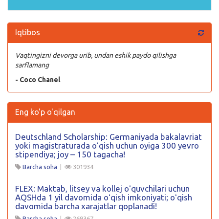
Iqtibos
Vaqtingizni devorga urib, undan eshik paydo qilishga
sarflamang
- Coco Chanel
Eng ko'p o'qilgan
Deutschland Scholarship: Germaniyada bakalavriat
yoki magistraturada oʻqish uchun oyiga 300 yevro
stipendiya; joy – 150 tagacha!
Barcha soha
|
301934
FLEX: Maktab, litsey va kollej oʻquvchilari uchun
AQSHda 1 yil davomida oʻqish imkoniyati; oʻqish
davomida barcha xarajatlar qoplanadi!
Barcha soha
|
269367