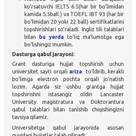
ko’rsatuvchi IELTS 6.5(har bir bo’limidan
kamida 5.5ball ) va TOEFL IBT 93 (har bir
bo’limidan 20 yoki 22 ball) sertifikatlarini
topshirishlari so’raladi. Ingliz tili talablari
bilan
bu yerda
to’liq ma’lumotga ega
bo’lishingiz mumkin.
Dasturga qabul jarayoni:
Grant dasturiga hujjat topshirish uchun
universitet sayti orqali
ariza
to’ldirib, kerakli
bo’limga electron pochta orqali jo’natish
lozim. Agarda siz ushbu grantga hujjat
topshirishni istasangiz oldin Lancaster
University magistratura va Doktorantura
qabul talablari bilan tanishib chiqishingizni
tavsiya qilamiz.
Universitetga qabul jarayonida asosan
quyidagi hujjatlar talab qilinadi: