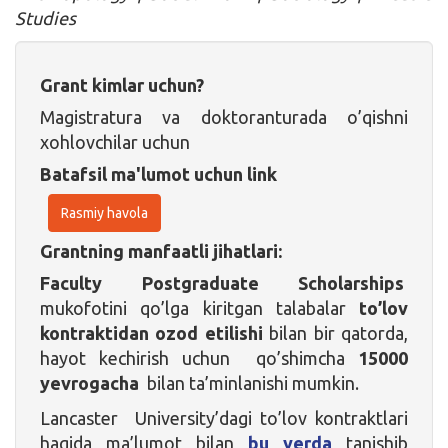
Studies
Grant kimlar uchun?
Magistratura va doktoranturada o’qishni
xohlovchilar uchun
Batafsil ma'lumot uchun link
Rasmiy havola
Grantning manfaatli jihatlari:
Faculty Postgraduate Scholarships
mukofotini qo’lga kiritgan talabalar
to’lov
kontraktidan ozod etilishi
bilan bir qatorda,
hayot kechirish uchun qo’shimcha
15000
yevrogacha
bilan ta’minlanishi mumkin.
Lancaster University’dagi to’lov kontraktlari
haqida ma’lumot bilan
bu yerda
tanishib