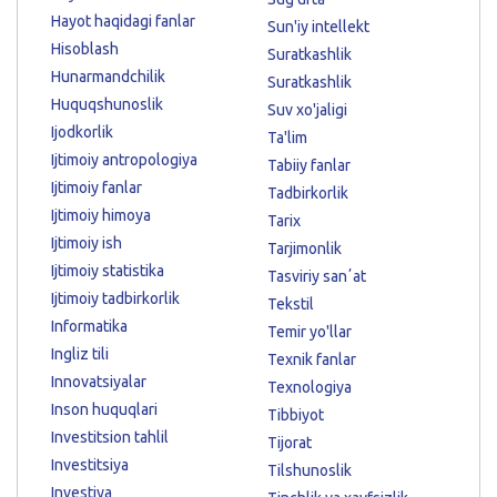
Hayot haqidagi fanlar
Sun'iy intellekt
Hisoblash
Suratkashlik
Hunarmandchilik
Suratkashlik
Huquqshunoslik
Suv xo'jaligi
Ijodkorlik
Ta'lim
Ijtimoiy antropologiya
Tabiiy fanlar
Ijtimoiy fanlar
Tadbirkorlik
Ijtimoiy himoya
Tarix
Ijtimoiy ish
Tarjimonlik
Ijtimoiy statistika
Tasviriy sanʼat
Ijtimoiy tadbirkorlik
Tekstil
Informatika
Temir yo'llar
Ingliz tili
Texnik fanlar
Innovatsiyalar
Texnologiya
Inson huquqlari
Tibbiyot
Investitsion tahlil
Tijorat
Investitsiya
Tilshunoslik
Investiya