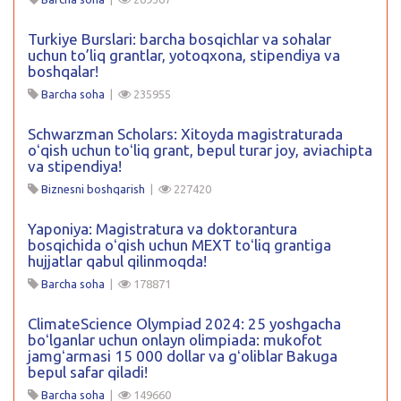
Turkiye Burslari: barcha bosqichlar va sohalar
uchun to’liq grantlar, yotoqxona, stipendiya va
boshqalar!
Barcha soha
|
235955
Schwarzman Scholars: Xitoyda magistraturada
oʻqish uchun toʻliq grant, bepul turar joy, aviachipta
va stipendiya!
Biznesni boshqarish
|
227420
Yaponiya: Magistratura va doktorantura
bosqichida oʻqish uchun MEXT toʻliq grantiga
hujjatlar qabul qilinmoqda!
Barcha soha
|
178871
ClimateScience Olympiad 2024: 25 yoshgacha
boʻlganlar uchun onlayn olimpiada: mukofot
jamgʻarmasi 15 000 dollar va gʻoliblar Bakuga
bepul safar qiladi!
Barcha soha
|
149660