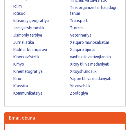
Tinchlik va xavfsizlik
Iqlim
Tirik organizmlar haqidagi
Iqtisod
fanlar
Iqtisodiy geografiya
Transport
Jamiyatshunoslik
Turizm
Jismoniy tarbiya
Veterinariya
Jurnalistika
Xalqaro munosabatlar
Kadrlar boshqaruvi
Xalqaro tijorat
Kiberxavfsizlik
xavfsizlik va rivojlanish
Kimyo
Xitoy tili va madaniyati
Kinematografiya
Xitoyshunoslik
Kino
Yapon tili va madaniyati
Klassika
Yozuvchilik
Kommunikatsiya
Zoologiya
Email obuna