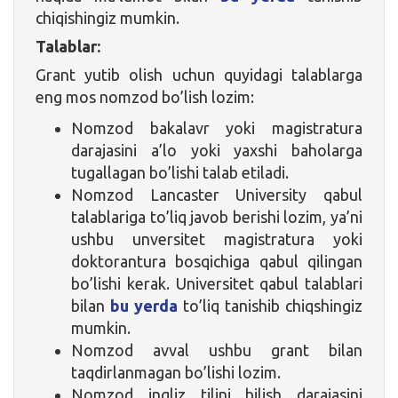
chiqishingiz mumkin.
Talablar:
Grant yutib olish uchun quyidagi talablarga
eng mos nomzod bo’lish lozim:
Nomzod bakalavr yoki magistratura
darajasini a’lo yoki yaxshi baholarga
tugallagan bo’lishi talab etiladi.
Nomzod Lancaster University qabul
talablariga to’liq javob berishi lozim, ya’ni
ushbu unversitet magistratura yoki
doktorantura bosqichiga qabul qilingan
bo’lishi kerak. Universitet qabul talablari
bilan
bu yerda
to’liq tanishib chiqshingiz
mumkin.
Nomzod avval ushbu grant bilan
taqdirlanmagan bo’lishi lozim.
Nomzod ingliz tilini bilish darajasini