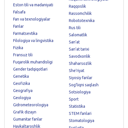
Eston tili va madaniyati
Raqqoslik
Falsafa
Rassomchilik
Fan va texnologiyalar
Robototexnika
Fanlar
Rus tili
Farmatsevtika
Salomatlik
Filologiya va lingvistika
San'at
Fizika
San'at tarixi
Fransuz tili
Savodxonlik
Fuqarolik muhandisligi
Shaharsozlik
Gender tadqiqotlari
She'riyat
Genetika
Siyosiy fanlar
Geofizika
Sog'liqni saqlash
Geografiya
Sotsiologiya
Geologiya
Sport
Gidrometeorologiya
Statistika
Grafik dizayn
STEM fanlari
Gumanitar fanlar
Stomatologiya
Haykaltaroshlik
Sug'urta