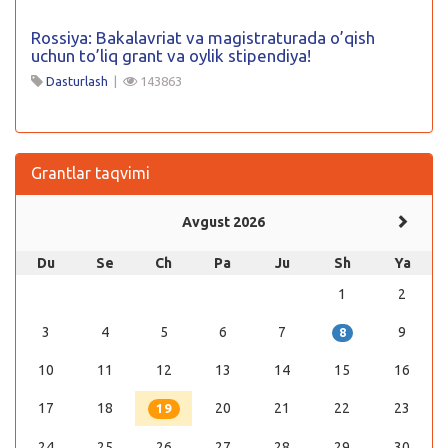
Rossiya: Bakalavriat va magistraturada o’qish
uchun to’liq grant va oylik stipendiya!
Dasturlash
|
143863
Grantlar taqvimi
Avgust 2026
Du
Se
Ch
Pa
Ju
Sh
Ya
1
2
3
4
5
6
7
9
8
10
11
12
13
14
15
16
17
18
20
21
22
23
19
24
25
26
27
28
29
30