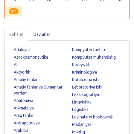
31
Sohalar
Davlatlar
Adabiyot
Kompyuter fanlari
Aerokosmonavtika
Kompyuter muhandisligi
AI
Koreys tili
Aktyorlik
Kriminologiya
Amaliy fanlar
Kutubxona ishi
Amaliy fanlar va Gumanitar
Laboratoriya ishi
yordam
Leksikografiya
Anatomiya
Lingvistika
Animatsiya
Logistika
Aniq fanlar
Loyihalarni boshqarish
Antrapologiya
Madaniyat
Arab tili
Mantiq