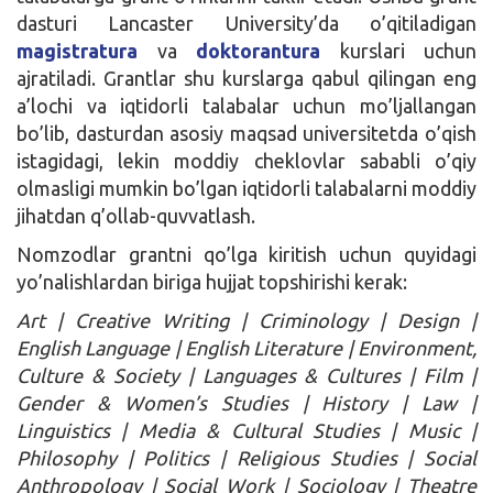
dasturi Lancaster University’da o’qitiladigan
magistratura
va
doktorantura
kurslari uchun
ajratiladi. Grantlar shu kurslarga qabul qilingan eng
a’lochi va iqtidorli talabalar uchun mo’ljallangan
bo’lib, dasturdan asosiy maqsad universitetda o’qish
istagidagi, lekin moddiy cheklovlar sababli o’qiy
olmasligi mumkin bo’lgan iqtidorli talabalarni moddiy
jihatdan q’ollab-quvvatlash.
Nomzodlar grantni qo’lga kiritish uchun quyidagi
yo’nalishlardan biriga hujjat topshirishi kerak:
Art | Creative Writing | Criminology | Design |
English Language | English Literature | Environment,
Culture & Society | Languages & Cultures | Film |
Gender & Women’s Studies | History | Law |
Linguistics | Media & Cultural Studies | Music |
Philosophy | Politics | Religious Studies | Social
Anthropology | Social Work | Sociology | Theatre