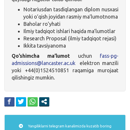
Notariusdan tasdiqlangan diplom nusxasi
yoki o’qish joyidan rasmiy ma’lumotnoma
Baholar ro’yhati
Ilmiy tadqiqot ishlari haqida ma’lumotlar
Research Proposal (ilmiy tadqiqot rejasi)
Ikkita tavsiyanoma
Qo’shimcha ma’lumot
uchun
fass-pg-
admissions@lancaster.ac.uk
elektron manzili
yoki +44(0)1524510851 raqamiga murojaat
qilishingiz mumkin.
Yangiliklarni
telegram
kanalimizda kuzatib boring