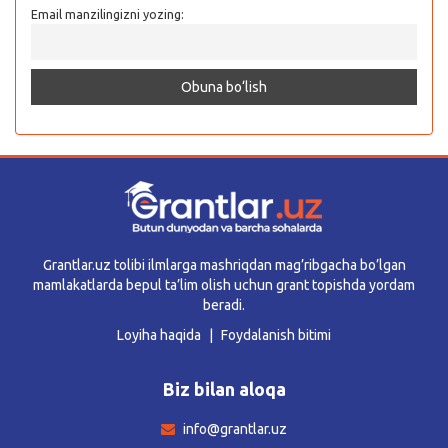
Email manzilingizni yozing:
Grantlar.uz tolibi ilmlarga mashriqdan mag’ribgacha bo’lgan
mamlakatlarda bepul ta’lim olish uchun grant topishda yordam
beradi.
Loyiha haqida
Foydalanish bitimi
Biz bilan aloqa
info@grantlar.uz