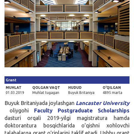
Kirish
Grant
MUHLAT
QOLGAN VAQT
HUDUD
O'QILGAN
01.03.2019
Muhlat tugagan
Buyuk Britaniya
4895 marta
Buyuk Britaniyada joylashgan
Lancaster University
oliygohi
Faculty Postgraduate Scholarships
dasturi orqali 2019-yilgi magistratura hamda
doktorantura bosqichlarida o’qishni xohlovchi
talabalarga grant o’rinlarini taklif etadi. Ushbu grant