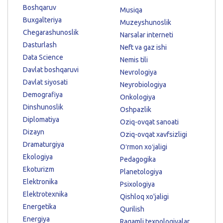
Boshqaruv
Musiqa
Buxgalteriya
Muzeyshunoslik
Chegarashunoslik
Narsalar interneti
Dasturlash
Neft va gaz ishi
Data Science
Nemis tili
Davlat boshqaruvi
Nevrologiya
Davlat siyosati
Neyrobiologiya
Demografiya
Onkologiya
Dinshunoslik
Oshpazlik
Diplomatiya
Oziq-ovqat sanoati
Dizayn
Oziq-ovqat xavfsizligi
Dramaturgiya
Oʻrmon xoʻjaligi
Ekologiya
Pedagogika
Ekoturizm
Planetologiya
Elektronika
Psixologiya
Elektrotexnika
Qishloq xo'jaligi
Energetika
Qurilish
Energiya
Raqamli texnologiyalar