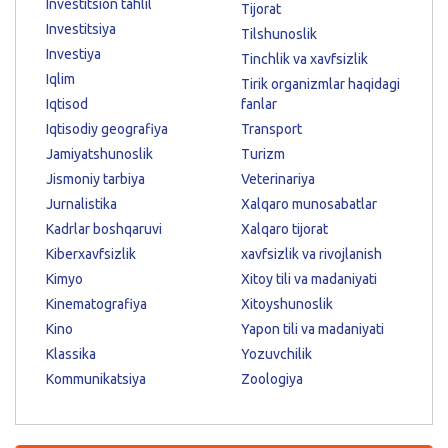
Investitsion tahlil
Tijorat
Investitsiya
Tilshunoslik
Investiya
Tinchlik va xavfsizlik
Iqlim
Tirik organizmlar haqidagi
Iqtisod
fanlar
Iqtisodiy geografiya
Transport
Jamiyatshunoslik
Turizm
Jismoniy tarbiya
Veterinariya
Jurnalistika
Xalqaro munosabatlar
Kadrlar boshqaruvi
Xalqaro tijorat
Kiberxavfsizlik
xavfsizlik va rivojlanish
Kimyo
Xitoy tili va madaniyati
Kinematografiya
Xitoyshunoslik
Kino
Yapon tili va madaniyati
Klassika
Yozuvchilik
Kommunikatsiya
Zoologiya