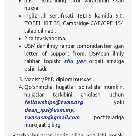
nashr ishlarining titul varagʻidan skan
nusxa.
ingliz tili sertifikati. IELTS kamida 5,0,
TOEFL IBT 35, Cambridge CAE/CPE 154
talab qilinadi.
2 ta tavsiyanoma.
USM dan ilmiy rahbar tomonidan berilgan
letter of support from. USMdan ilmiy
rahbar topish:
shu yer
orqali amalga
oshiriladi.
Magistr/PhD diplomi nusxasi.
Qoʻshimcha hujjatlar soʻralishi mumkin,
hujjatlar tarkibini aniqlash uchun
fellowships@twas.org
yoki
dean_ips@usm.my,
twasusm@gmail.com
pochtalariga
murojaat qiling.
Barcha hujjatlar ingliz tilida yozilishi kerak.