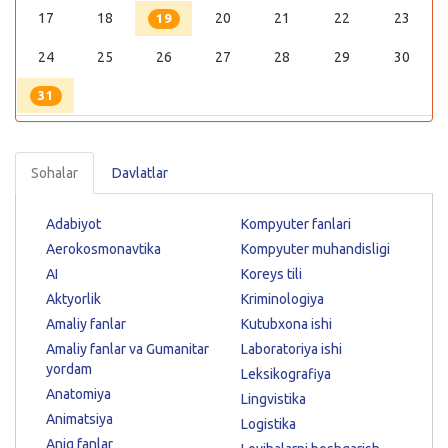
17
18
20
21
22
23
19
24
25
26
27
28
29
30
31
Sohalar
Davlatlar
Adabiyot
Kompyuter fanlari
Aerokosmonavtika
Kompyuter muhandisligi
AI
Koreys tili
Aktyorlik
Kriminologiya
Amaliy fanlar
Kutubxona ishi
Amaliy fanlar va Gumanitar
Laboratoriya ishi
yordam
Leksikografiya
Anatomiya
Lingvistika
Animatsiya
Logistika
Aniq fanlar