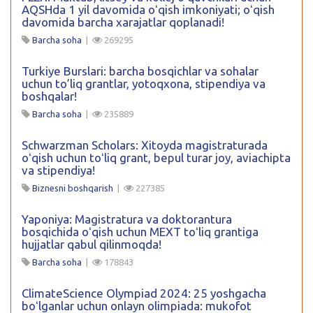
AQSHda 1 yil davomida oʻqish imkoniyati; oʻqish
davomida barcha xarajatlar qoplanadi!
Barcha soha
|
269295
Turkiye Burslari: barcha bosqichlar va sohalar
uchun to’liq grantlar, yotoqxona, stipendiya va
boshqalar!
Barcha soha
|
235889
Schwarzman Scholars: Xitoyda magistraturada
oʻqish uchun toʻliq grant, bepul turar joy, aviachipta
va stipendiya!
Biznesni boshqarish
|
227385
Yaponiya: Magistratura va doktorantura
bosqichida oʻqish uchun MEXT toʻliq grantiga
hujjatlar qabul qilinmoqda!
Barcha soha
|
178843
ClimateScience Olympiad 2024: 25 yoshgacha
boʻlganlar uchun onlayn olimpiada: mukofot