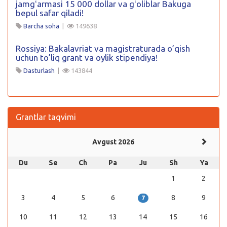
jamgʻarmasi 15 000 dollar va gʻoliblar Bakuga
bepul safar qiladi!
Barcha soha
|
149638
Rossiya: Bakalavriat va magistraturada o’qish
uchun to’liq grant va oylik stipendiya!
Dasturlash
|
143844
Grantlar taqvimi
Avgust 2026
Du
Se
Ch
Pa
Ju
Sh
Ya
1
2
3
4
5
6
8
9
7
10
11
12
13
14
15
16