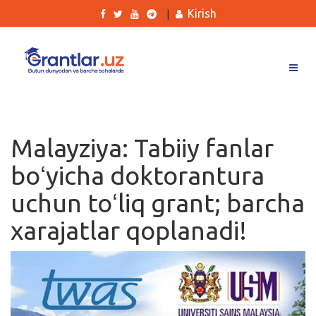
Kirish
|
Grantlar
Tanlovlar
Malayziya: Tabiiy fanlar
Ishlar
boʻyicha doktorantura
Kurslar
uchun toʻliq grant; barcha
Blog
xarajatlar qoplanadi!
Yana
Qidirish