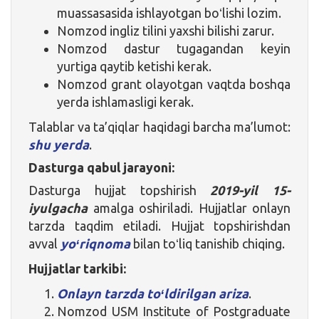
muassasasida ishlayotgan boʻlishi lozim.
Nomzod ingliz tilini yaxshi bilishi zarur.
Nomzod dastur tugagandan keyin
yurtiga qaytib ketishi kerak.
Nomzod grant olayotgan vaqtda boshqa
yerda ishlamasligi kerak.
Talablar va ta’qiqlar haqidagi barcha ma’lumot:
shu yerda
.
Dasturga qabul jarayoni:
Dasturga hujjat topshirish
2019-yil 15-
iyulgacha
amalga oshiriladi. Hujjatlar onlayn
tarzda taqdim etiladi. Hujjat topshirishdan
avval
yoʻriqnoma
bilan toʻliq tanishib chiqing.
Hujjatlar tarkibi:
Onlayn tarzda toʻldirilgan ariza
.
Nomzod USM Institute of Postgraduate