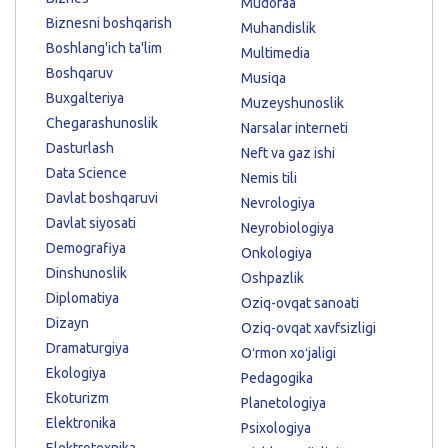
Mudofaa
Biznesni boshqarish
Muhandislik
Boshlang'ich ta'lim
Multimedia
Boshqaruv
Musiqa
Buxgalteriya
Muzeyshunoslik
Chegarashunoslik
Narsalar interneti
Dasturlash
Neft va gaz ishi
Data Science
Nemis tili
Davlat boshqaruvi
Nevrologiya
Davlat siyosati
Neyrobiologiya
Demografiya
Onkologiya
Dinshunoslik
Oshpazlik
Diplomatiya
Oziq-ovqat sanoati
Dizayn
Oziq-ovqat xavfsizligi
Dramaturgiya
Oʻrmon xoʻjaligi
Ekologiya
Pedagogika
Ekoturizm
Planetologiya
Elektronika
Psixologiya
Elektrotexnika