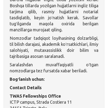
Boshqa tillarda yozilgan hujjatlarni ingliz tiliga
tarjima qilib, rasmiy hujjatlarni notarial
tasdiqlatib, keyin joʻnatish kerak. Savollar
tugʻilganda maqola oxirida berilgan
manzillarga murojaat qiling.
Nomzodlar tadqiqot loyihasining dolzarbligi,
til bilish darajasi, akademik koʻrsatkichlari, ilmiy
salohiyati, mutaxassislikk doir bilim va
tajribasiga asosan saralanadi.
Saralashdan muvaffaqiyatli oʻtgan
nomzodlarga tez fursatda xabar beriladi.
Bogʻlanish uchun:
Contact Details
TWAS Fellowships Office
ICTP campus, Strada Costiera 11
34151 Trieste, Italy