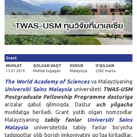
Kirish
Grant
MUHLAT
QOLGAN VAQT
HUDUD
O'QILGAN
15.07.2019
Muhlat tugagan
Malayziya
2282 marta
The World Academy of Sciences
va Malayziyaning
Universiti Sains Malaysia
universiteti
TWAS-USM
Postgraduate Fellowship Programme
dasturiga
arizalar qabul qilmoqda. Dastur
uch yilgacha
muddatga beriladi. Grant yutib olgan nomzodlar
Malayziyaning
tabiiy fanlar
Universiti Sains
Malaysia
universitetida tabiiy fanlar boʻyicha
tadqiqotlar olib borish imkoniyatini qoʻlga kiritadilar.