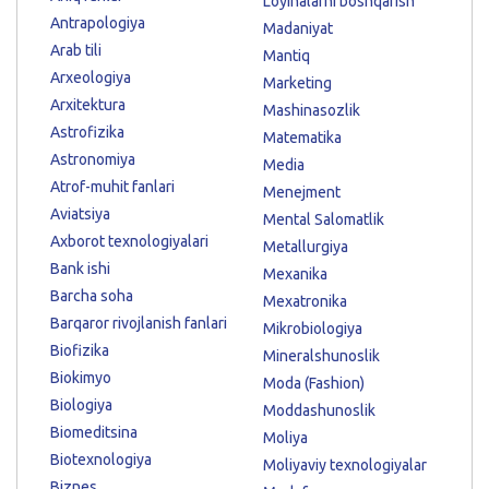
Loyihalarni boshqarish
Antrapologiya
Madaniyat
Arab tili
Mantiq
Arxeologiya
Marketing
Arxitektura
Mashinasozlik
Astrofizika
Matematika
Astronomiya
Media
Atrof-muhit fanlari
Menejment
Aviatsiya
Mental Salomatlik
Axborot texnologiyalari
Metallurgiya
Bank ishi
Mexanika
Barcha soha
Mexatronika
Barqaror rivojlanish fanlari
Mikrobiologiya
Biofizika
Mineralshunoslik
Biokimyo
Moda (Fashion)
Biologiya
Moddashunoslik
Biomeditsina
Moliya
Biotexnologiya
Moliyaviy texnologiyalar
Biznes