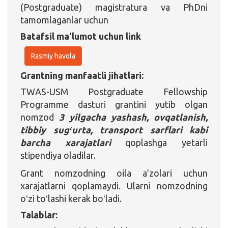
(Postgraduate) magistratura va PhDni
tamomlaganlar uchun
Batafsil ma'lumot uchun link
Rasmiy havola
Grantning manfaatli jihatlari:
TWAS-USM Postgraduate Fellowship
Programme dasturi grantini yutib olgan
nomzod
3 yilgacha
yashash, ovqatlanish,
tibbiy sugʻurta, transport sarflari kabi
barcha xarajatlari
qoplashga yetarli
stipendiya oladilar.
Grant nomzodning oila a’zolari uchun
xarajatlarni qoplamaydi. Ularni nomzodning
oʻzi toʻlashi kerak boʻladi.
Talablar: