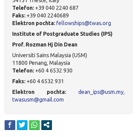
Telefon:
+39 040 2240 687
Faks:
+39 040 2240689
Elektron pochta:
fellowships@twas.org
Institute of Postgraduate Studies (IPS)
Prof. Rozman Hj Din Dean
Universiti Sains Malaysia (USM)
11800 Penang, Malaysia
Telefon:
+60 4 6532 930
Faks:
+60 4 6532 931
Elektron pochta:
dean_ips@usm.my,
twasusm@gmail.com