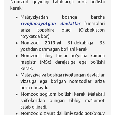
Nomzod quyidagi talablarga mos boʻlishi
kerak:
Malayziyadan boshqa barcha
rivojlanayotgan davlatlar
fuqarolari
ariza topshira oladi (Oʻzbekiston
roʻyxatda bor).
Nomzod 2019-yil 31-dekabrga 35
yoshdan oshmagan boʻlishi kerak.
Nomzod tabiiy fanlar boʻyicha kamida
magistr (MSc) darajasiga ega boʻlishi
kerak.
Malayziya va boshqa rivojlangan davlatlar
vizasiga ega boʻlgan nomzodlar ariza
bera olmaydi.
Nomzod sogʻlom boʻlishi kerak. Malakali
shifokordan olingan tibbiy ma’lumot
talab qilinadi.
Nomzod oʻz yurtidai ilmiy tadqiqot/oʻquv