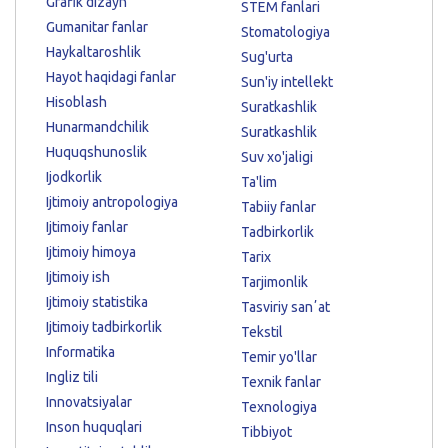
Grafik dizayn
STEM fanlari
Gumanitar fanlar
Stomatologiya
Haykaltaroshlik
Sug'urta
Hayot haqidagi fanlar
Sun'iy intellekt
Hisoblash
Suratkashlik
Hunarmandchilik
Suratkashlik
Huquqshunoslik
Suv xo'jaligi
Ijodkorlik
Ta'lim
Ijtimoiy antropologiya
Tabiiy fanlar
Ijtimoiy fanlar
Tadbirkorlik
Ijtimoiy himoya
Tarix
Ijtimoiy ish
Tarjimonlik
Ijtimoiy statistika
Tasviriy sanʼat
Ijtimoiy tadbirkorlik
Tekstil
Informatika
Temir yo'llar
Ingliz tili
Texnik fanlar
Innovatsiyalar
Texnologiya
Inson huquqlari
Tibbiyot