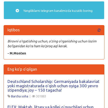
Yangiliklarni
telegram
kanalimizda kuzatib boring
Iqtibos
Birovni o‘rgatishing uchun, o‘zing o‘rganishing uchun lozim
bo‘lganidan ko‘ra ham ko‘proq aql kerak.
- M.Monten
Eng ko'p o'qilgan
Deutschland Scholarship: Germaniyada bakalavriat
yoki magistraturada oʻqish uchun oyiga 300 yevro
stipendiya; joy – 150 tagacha!
Barcha soha
|
301883
FLEX: Maktab, litsey va kollej oʻquvchilari uchun