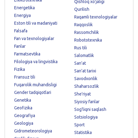
Qishloq xo'jaligi
Energetika
Qurilish
Energiya
Raqamli texnologiyalar
Eston tili va madaniyati
Raqqoslik
Falsafa
Rassomchilik
Fan va texnologiyalar
Robototexnika
Fanlar
Rus tili
Farmatsevtika
Salomatlik
Filologiya va lingvistika
San'at
Fizika
San'at tarixi
Fransuz tili
Savodxonlik
Fuqarolik muhandisligi
Shaharsozlik
Gender tadqiqotlari
She'riyat
Genetika
Siyosiy fanlar
Geofizika
Sog'liqni saqlash
Geografiya
Sotsiologiya
Geologiya
Sport
Gidrometeorologiya
Statistika