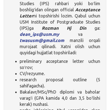
Studies (IPS) rahbari yoki boʻlim
boshligʻidan olingan official
Acceptance
Letter
ni topshirishi lozim. Qabul uchun
USM Institute of Postgraduate Studies
(IPS)ga
Rozman Hj Din
ga:
dean_ips@usm.my
va
twasusm@gmail.com
manzili orqali
murojaat qilinadi. Xatni olish uchun
quyidagi hujjatlat topshiriladi:
preliminary acceptance letter uchun
soʻrov;
CV/rezyume.
research proposal outline (5
sahifagacha).
Bakalavr/MSc/PhD diplomi va baholar
varagʻi (GPA kamida 4,0 dan 3,5 boʻlishi
kerak) nushasi.