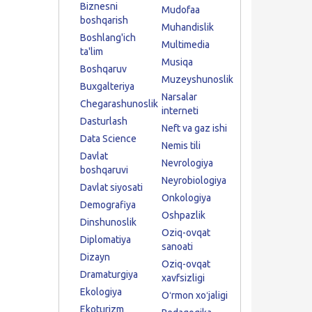
Biznesni
Mudofaa
boshqarish
Muhandislik
Boshlang'ich
Multimedia
ta'lim
Musiqa
Boshqaruv
Muzeyshunoslik
Buxgalteriya
Narsalar
Chegarashunoslik
interneti
Dasturlash
Neft va gaz ishi
Data Science
Nemis tili
Davlat
Nevrologiya
boshqaruvi
Neyrobiologiya
Davlat siyosati
Onkologiya
Demografiya
Oshpazlik
Dinshunoslik
Oziq-ovqat
Diplomatiya
sanoati
Dizayn
Oziq-ovqat
Dramaturgiya
xavfsizligi
Ekologiya
Oʻrmon xoʻjaligi
Ekoturizm