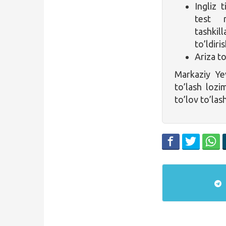
Ingliz t
test n
tashkil
to’ldiri
Ariza to
Markaziy Yev
to’lash lozi
to’lov to’las