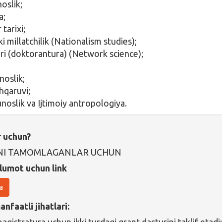
oslik;
a;
 tarixi;
oki millatchilik (Nationalism studies);
ari (doktorantura) (Network science);
noslik;
hqaruvi;
noslik va Ijtimoiy antropologiya.
r uchun?
NI TAMOMLAGANLAR UCHUN
lumot uchun link
a
nfaatli jihatlari: