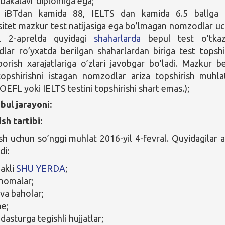
bakalavr diplomiga ega;
iBTdan kamida 88, IELTS dan kamida 6.5 ballga 
sitet mazkur test natijasiga ega bo’lmagan nomzodlar u
il 2-aprelda quyidagi
shaharlarda
bepul test o’tkaz
ar ro’yxatda berilgan shaharlardan biriga test topshi
orish xarajatlariga o’zlari javobgar bo’ladi. Mazkur b
topshirishni istagan nomzodlar ariza topshirish muhla
OEFL yoki IELTS testini topshirishi shart emas.);
bul jarayoni:
ish tartibi:
ish uchun so’nggi muhlat 2016-yil 4-fevral. Quyidagilar a
di:
hakli
SHU YERDA
;
nomalar;
va baholar;
e;
asturga tegishli hujjatlar;