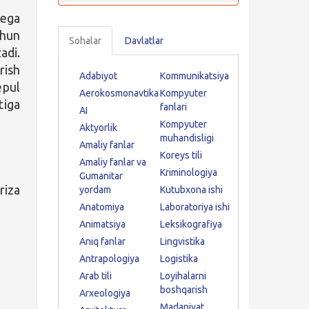
ega
chun
Sohalar
Davlatlar
adi.
rish
Adabiyot
Kommunikatsiya
epul
Aerokosmonavtika
Kompyuter
tiga
fanlari
AI
Kompyuter
Aktyorlik
muhandisligi
Amaliy fanlar
Koreys tili
Amaliy fanlar va
Kriminologiya
Gumanitar
riza
yordam
Kutubxona ishi
Anatomiya
Laboratoriya ishi
Animatsiya
Leksikografiya
Aniq fanlar
Lingvistika
Antrapologiya
Logistika
Arab tili
Loyihalarni
boshqarish
Arxeologiya
Madaniyat