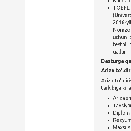
Kamida 
TOEFL 
(Univer
2016-y
Nomzodl
uchun b
testni 
qadar T
Dasturga qa
Ariza to’ldir
Ariza to’ldir
tarkibiga kira
Ariza s
Tavsiya
Diplom 
Rezyum
Maxsus d