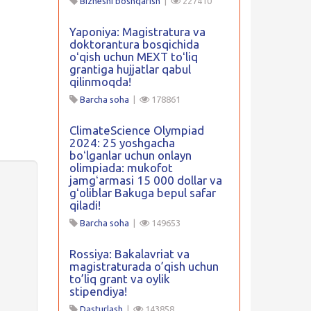
Biznesni boshqarish
|
227410
Yaponiya: Magistratura va
doktorantura bosqichida
oʻqish uchun MEXT toʻliq
grantiga hujjatlar qabul
qilinmoqda!
Barcha soha
|
178861
ClimateScience Olympiad
2024: 25 yoshgacha
boʻlganlar uchun onlayn
olimpiada: mukofot
jamgʻarmasi 15 000 dollar va
gʻoliblar Bakuga bepul safar
qiladi!
Barcha soha
|
149653
Rossiya: Bakalavriat va
magistraturada o’qish uchun
to’liq grant va oylik
stipendiya!
Dasturlash
|
143858