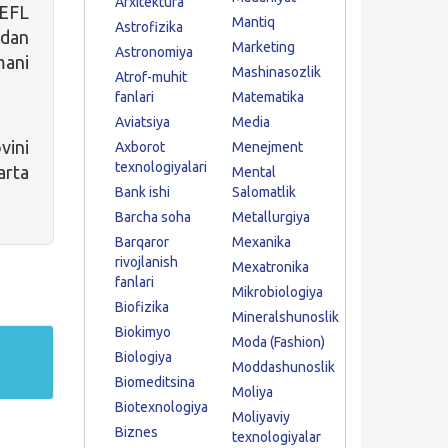
Arxitektura
OEFL
Mantiq
Astrofizika
dan
Marketing
Astronomiya
mani
Mashinasozlik
Atrof-muhit
fanlari
Matematika
Aviatsiya
Media
vini
Axborot
Menejment
texnologiyalari
arta
Mental
Bank ishi
Salomatlik
Barcha soha
Metallurgiya
Barqaror
Mexanika
rivojlanish
Mexatronika
fanlari
Mikrobiologiya
Biofizika
Mineralshunoslik
Biokimyo
Moda (Fashion)
Biologiya
Moddashunoslik
Biomeditsina
Moliya
Biotexnologiya
Moliyaviy
Biznes
texnologiyalar