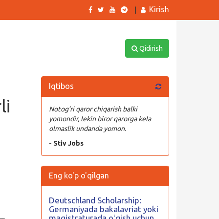
Kirish
|
Qidirish
Iqtibos
li
Notog’ri qaror chiqarish balki
yomondir, lekin biror qarorga kela
olmaslik undanda yomon.
- Stiv Jobs
Eng ko'p o'qilgan
Deutschland Scholarship:
Germaniyada bakalavriat yoki
magistraturada oʻqish uchun