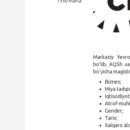
1550 marta
Qidirish
Kirish
Markaziy Yevro
bo’lib, AQSh va
bo’yicha magistr
Biznes;
Miya tadqiq
Iqtisodiyot
Atrof-muhit
Gender;
Tarix;
Xalqaro al