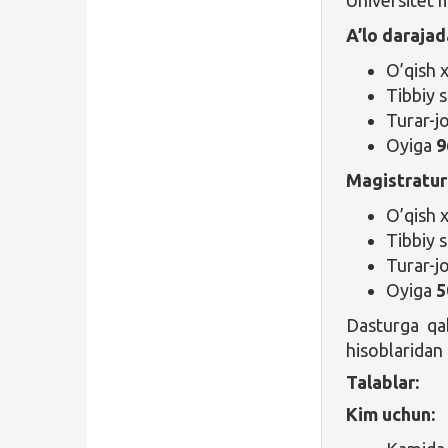
Universitet m
A’lo darajad
O’qish x
Tibbiy s
Turar-jo
Oyiga
9
Magistratur
O’qish x
Tibbiy s
Turar-jo
Oyiga
5
Dasturga qab
hisoblaridan
Talablar:
Kim uchun: