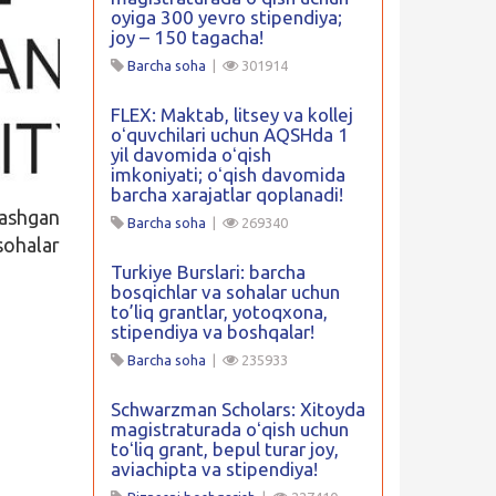
oyiga 300 yevro stipendiya;
joy – 150 tagacha!
Barcha soha
|
301914
FLEX: Maktab, litsey va kollej
oʻquvchilari uchun AQSHda 1
yil davomida oʻqish
imkoniyati; oʻqish davomida
barcha xarajatlar qoplanadi!
lashgan
Barcha soha
|
269340
sohalar
Turkiye Burslari: barcha
bosqichlar va sohalar uchun
to’liq grantlar, yotoqxona,
stipendiya va boshqalar!
Barcha soha
|
235933
Schwarzman Scholars: Xitoyda
magistraturada oʻqish uchun
toʻliq grant, bepul turar joy,
aviachipta va stipendiya!