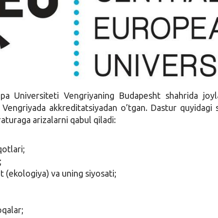
pa Universiteti Vengriyaning Budapesht shahrida joy
 Vengriyada akkreditatsiyadan o’tgan. Dastur quyidagi 
aturaga arizalarni qabul qiladi:
otlari;
;
 (ekologiya) va uning siyosati;
oqalar;