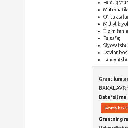
Huquqshun
Matematik
O’rta asrlar
Milliylik y
Tizim fanl
Falsafa;
Siyosatshu
Davlat bos
Jamiyatshu
Grant kimla
BAKALAVR
Batafsil ma'
Rasmiy havol
Grantning ma