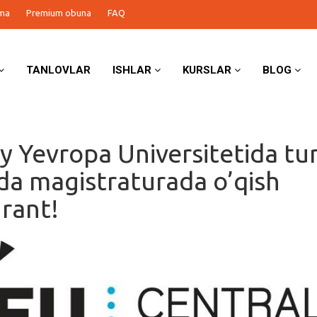
ma
Premium obuna
FAQ
TANLOVLAR
ISHLAR
KURSLAR
BLOG
y Yevropa Universitetida tur
da magistraturada o’qish
rant!