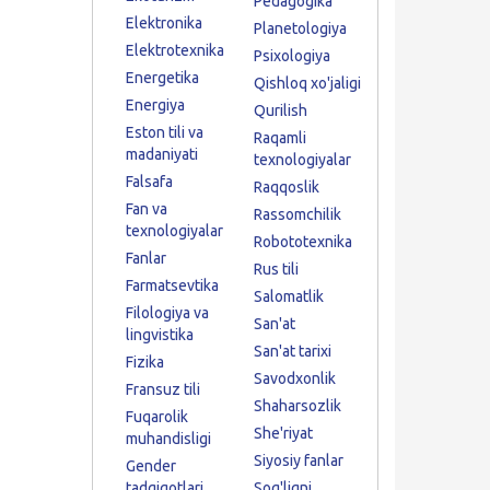
Pedagogika
Elektronika
Planetologiya
Elektrotexnika
Psixologiya
Energetika
Qishloq xo'jaligi
Energiya
Qurilish
Eston tili va
Raqamli
madaniyati
texnologiyalar
Falsafa
Raqqoslik
Fan va
Rassomchilik
texnologiyalar
Robototexnika
Fanlar
Rus tili
Farmatsevtika
Salomatlik
Filologiya va
San'at
lingvistika
San'at tarixi
Fizika
Savodxonlik
Fransuz tili
Shaharsozlik
Fuqarolik
She'riyat
muhandisligi
Siyosiy fanlar
Gender
tadqiqotlari
Sog'liqni