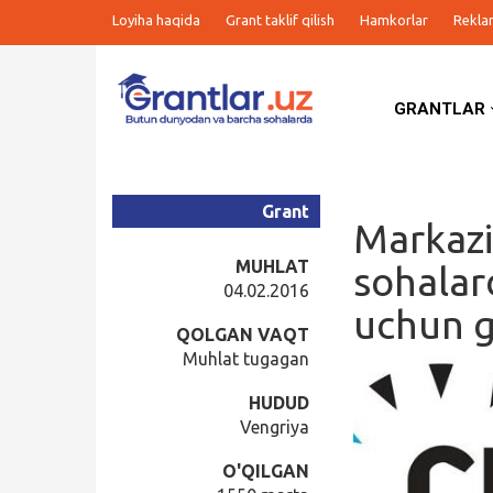
Loyiha haqida
Grant taklif qilish
Hamkorlar
Rekla
GRANTLAR
Grantlar
Tanlovlar
Grant
Markazi
Ishlar
MUHLAT
sohalar
04.02.2016
uchun g
Kurslar
QOLGAN VAQT
Muhlat tugagan
Blog
HUDUD
Vengriya
Yana
O'QILGAN