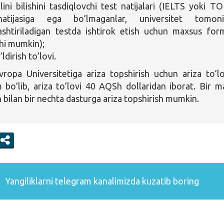
ilini bilishini tasdiqlovchi test natijalari (IELTS yoki T
atijasiga ega bo’lmaganlar, universitet tomoni
lashtiriladigan testda ishtirok etish uchun maxsus for
shi mumkin);
’ldirish to’lovi.
ropa Universitetiga ariza topshirish uchun ariza to’lo
m bo’lib, ariza to’lovi 40 AQSh dollaridan iborat. Bir m
h bilan bir nechta dasturga ariza topshirish mumkin.
Yangiliklarni
telegram
kanalimizda kuzatib boring