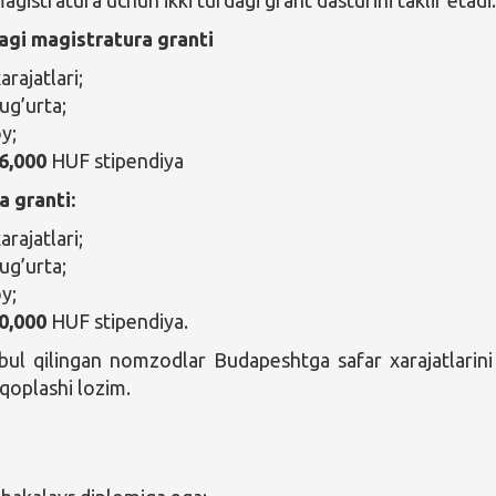
agistratura uchun ikki turdagi grant dasturini taklif etadi
agi magistratura granti
arajatlari;
ug’urta;
y;
6,000
HUF stipendiya
a granti:
arajatlari;
ug’urta;
y;
0,000
HUF stipendiya.
ul qilingan nomzodlar Budapeshtga safar xarajatlarini
 qoplashi lozim.