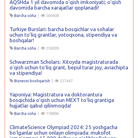
AQSHda 1 yil davomida oʻqish imkoniyati; oʻqish
davomida barcha xarajatlar qoplanadi!
Barcha soha
|
269408
Turkiye Burslari: barcha bosqichlar va sohalar
uchun to’liq grantlar, yotoqxona, stipendiya va
boshqalar!
Barcha soha
|
236009
Schwarzman Scholars: Xitoyda magistraturada
oʻqish uchun toʻliq grant, bepul turar joy, aviachipta
va stipendiya!
Biznesni boshqarish
|
227447
Yaponiya: Magistratura va doktorantura
bosqichida oʻqish uchun MEXT toʻliq grantiga
hujjatlar qabul qilinmoqda!
Barcha soha
|
178896
ClimateScience Olympiad 2024: 25 yoshgacha
boʻlganlar uchun onlayn olimpiada: mukofot