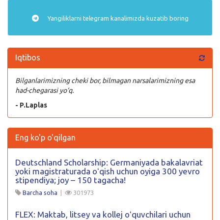
Yangiliklarni
telegram
kanalimizda kuzatib boring
Iqtibos
Bilganlarimizning cheki bor, bilmagan narsalarimizning esa
had-chegarasi yo‘q.
- P.Laplas
Eng ko'p o'qilgan
Deutschland Scholarship: Germaniyada bakalavriat
yoki magistraturada oʻqish uchun oyiga 300 yevro
stipendiya; joy – 150 tagacha!
Barcha soha
|
301973
FLEX: Maktab, litsey va kollej oʻquvchilari uchun