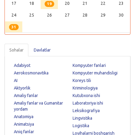
17
18
20
21
22
23
19
24
25
26
27
28
29
30
31
Sohalar
Davlatlar
Adabiyot
Kompyuter fanlari
Aerokosmonavtika
Kompyuter muhandisligi
AI
Koreys tili
Aktyorlik
Kriminologiya
Amaliy fanlar
Kutubxona ishi
Amaliy fanlar va Gumanitar
Laboratoriya ishi
yordam
Leksikografiya
Anatomiya
Lingvistika
Animatsiya
Logistika
Aniq fanlar
Loyihalarni boshqarish