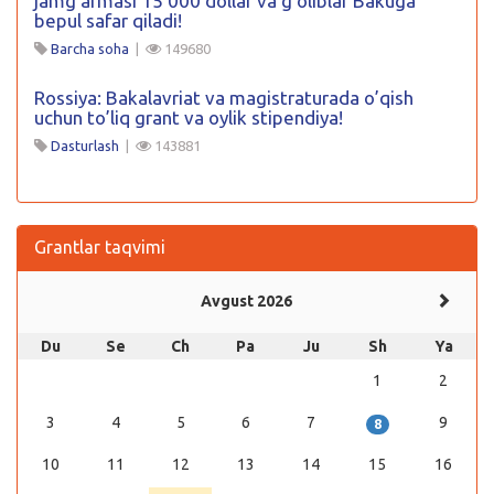
jamgʻarmasi 15 000 dollar va gʻoliblar Bakuga
bepul safar qiladi!
Barcha soha
|
149680
Rossiya: Bakalavriat va magistraturada o’qish
uchun to’liq grant va oylik stipendiya!
Dasturlash
|
143881
Grantlar taqvimi
Avgust 2026
Du
Se
Ch
Pa
Ju
Sh
Ya
1
2
3
4
5
6
7
9
8
10
11
12
13
14
15
16