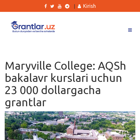
Kirish
|
Grantlar
Tanlovlar
Maryville College: AQSh
Ishlar
bakalavr kurslari uchun
Kurslar
23 000 dollargacha
Blog
grantlar
Yana
Qidirish