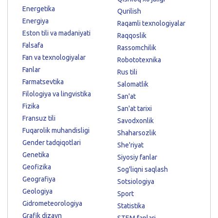
Energetika
Qurilish
Energiya
Raqamli texnologiyalar
Eston tili va madaniyati
Raqqoslik
Falsafa
Rassomchilik
Fan va texnologiyalar
Robototexnika
Fanlar
Rus tili
Farmatsevtika
Salomatlik
Filologiya va lingvistika
San'at
Fizika
San'at tarixi
Fransuz tili
Savodxonlik
Fuqarolik muhandisligi
Shaharsozlik
Gender tadqiqotlari
She'riyat
Genetika
Siyosiy fanlar
Geofizika
Sog'liqni saqlash
Geografiya
Sotsiologiya
Geologiya
Sport
Gidrometeorologiya
Statistika
Grafik dizayn