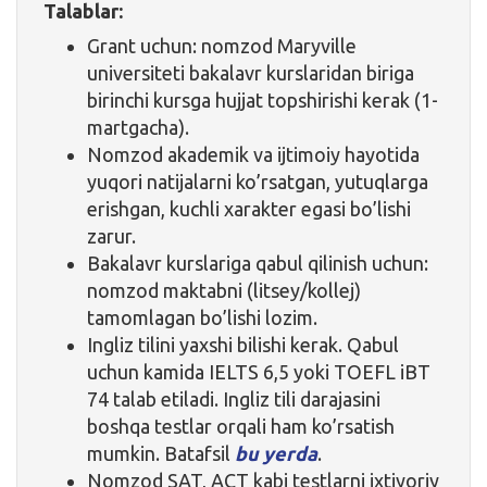
Talablar:
Grant uchun: nomzod Maryville
universiteti bakalavr kurslaridan biriga
birinchi kursga hujjat topshirishi kerak (1-
martgacha).
Nomzod akademik va ijtimoiy hayotida
yuqori natijalarni ko’rsatgan, yutuqlarga
erishgan, kuchli xarakter egasi bo’lishi
zarur.
Bakalavr kurslariga qabul qilinish uchun:
nomzod maktabni (litsey/kollej)
tamomlagan bo’lishi lozim.
Ingliz tilini yaxshi bilishi kerak. Qabul
uchun kamida IELTS 6,5 yoki TOEFL iBT
74 talab etiladi. Ingliz tili darajasini
boshqa testlar orqali ham ko’rsatish
mumkin. Batafsil
bu yerda
.
Nomzod SAT, ACT kabi testlarni ixtiyoriy