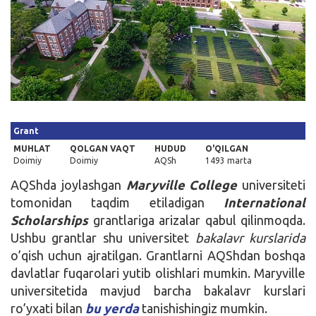
Kirish
Grant
MUHLAT
QOLGAN VAQT
HUDUD
O'QILGAN
Doimiy
Doimiy
AQSh
1493 marta
AQShda joylashgan
Maryville College
universiteti
tomonidan taqdim etiladigan
International
Scholarships
grantlariga arizalar qabul qilinmoqda.
Ushbu grantlar shu universitet
bakalavr kurslarida
o’qish uchun ajratilgan. Grantlarni AQShdan boshqa
davlatlar fuqarolari yutib olishlari mumkin. Maryville
universitetida mavjud barcha bakalavr kurslari
ro’yxati bilan
bu yerda
tanishishingiz mumkin.