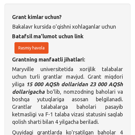
Grant kimlar uchun?
Bakalavr kursida o’qishni xohlaganlar uchun
Batafsil ma'lumot uchun link
Rasmiy havola
Grantning manfaatli jihatlari:
Maryville universitetida xorijlik talabalar
uchun turli grantlar mavjud. Grant miqdori
yiliga
15 000 AQSh dollaridan 23 000 AQSh
dollarigacha
bo’lib, nomzodning baholari va
boshqa yutuqlariga asosan belgilanadi.
Grantlar talabalarga baholari pasayib
ketmasligi va F-1 talaba vizasi statusini saqlab
qolish sharti bilan 4 yilgacha beriladi.
Quyidagi grantlarda ko’rsatilgan baholar 4