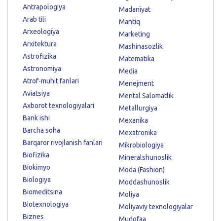
Antrapologiya
Madaniyat
Arab tili
Mantiq
Arxeologiya
Marketing
Arxitektura
Mashinasozlik
Astrofizika
Matematika
Astronomiya
Media
Atrof-muhit fanlari
Menejment
Aviatsiya
Mental Salomatlik
Axborot texnologiyalari
Metallurgiya
Bank ishi
Mexanika
Barcha soha
Mexatronika
Barqaror rivojlanish fanlari
Mikrobiologiya
Biofizika
Mineralshunoslik
Biokimyo
Moda (Fashion)
Biologiya
Moddashunoslik
Biomeditsina
Moliya
Biotexnologiya
Moliyaviy texnologiyalar
Biznes
Mudofaa