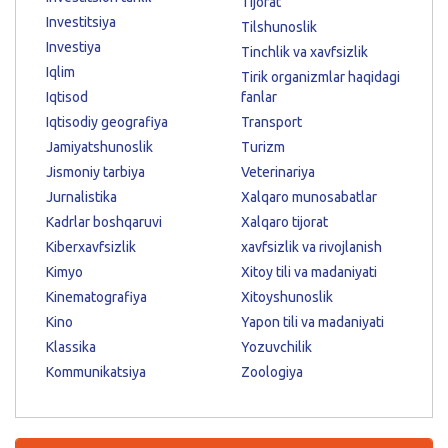
Tijorat
Investitsiya
Tilshunoslik
Investiya
Tinchlik va xavfsizlik
Iqlim
Tirik organizmlar haqidagi
Iqtisod
fanlar
Iqtisodiy geografiya
Transport
Jamiyatshunoslik
Turizm
Jismoniy tarbiya
Veterinariya
Jurnalistika
Xalqaro munosabatlar
Kadrlar boshqaruvi
Xalqaro tijorat
Kiberxavfsizlik
xavfsizlik va rivojlanish
Kimyo
Xitoy tili va madaniyati
Kinematografiya
Xitoyshunoslik
Kino
Yapon tili va madaniyati
Klassika
Yozuvchilik
Kommunikatsiya
Zoologiya