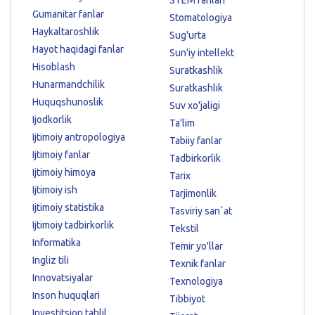
STEM fanlari
Gumanitar fanlar
Stomatologiya
Haykaltaroshlik
Sug'urta
Hayot haqidagi fanlar
Sun'iy intellekt
Hisoblash
Suratkashlik
Hunarmandchilik
Suratkashlik
Huquqshunoslik
Suv xo'jaligi
Ijodkorlik
Ta'lim
Ijtimoiy antropologiya
Tabiiy fanlar
Ijtimoiy fanlar
Tadbirkorlik
Ijtimoiy himoya
Tarix
Ijtimoiy ish
Tarjimonlik
Ijtimoiy statistika
Tasviriy sanʼat
Ijtimoiy tadbirkorlik
Tekstil
Informatika
Temir yo'llar
Ingliz tili
Texnik fanlar
Innovatsiyalar
Texnologiya
Inson huquqlari
Tibbiyot
Investitsion tahlil