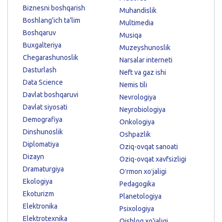
Biznesni boshqarish
Muhandislik
Boshlang'ich ta'lim
Multimedia
Boshqaruv
Musiqa
Buxgalteriya
Muzeyshunoslik
Chegarashunoslik
Narsalar interneti
Dasturlash
Neft va gaz ishi
Data Science
Nemis tili
Davlat boshqaruvi
Nevrologiya
Davlat siyosati
Neyrobiologiya
Demografiya
Onkologiya
Dinshunoslik
Oshpazlik
Diplomatiya
Oziq-ovqat sanoati
Dizayn
Oziq-ovqat xavfsizligi
Dramaturgiya
Oʻrmon xoʻjaligi
Ekologiya
Pedagogika
Ekoturizm
Planetologiya
Elektronika
Psixologiya
Elektrotexnika
Qishloq xo'jaligi