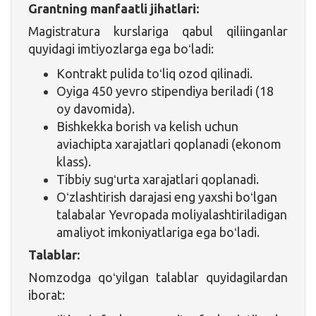
Grantning manfaatli jihatlari:
Magistratura kurslariga qabul qiliinganlar
quyidagi imtiyozlarga ega boʻladi:
Kontrakt pulida toʻliq ozod qilinadi.
Oyiga 450 yevro stipendiya beriladi (18
oy davomida).
Bishkekka borish va kelish uchun
aviachipta xarajatlari qoplanadi (ekonom
klass).
Tibbiy sugʻurta xarajatlari qoplanadi.
Oʻzlashtirish darajasi eng yaxshi boʻlgan
talabalar Yevropada moliyalashtiriladigan
amaliyot imkoniyatlariga ega boʻladi.
Talablar:
Nomzodga qoʻyilgan talablar quyidagilardan
iborat: