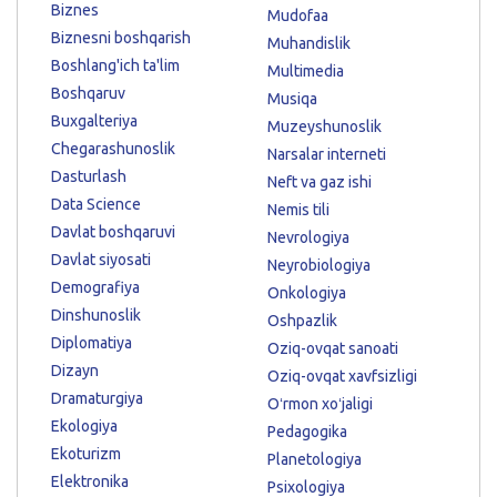
Biznes
Mudofaa
Biznesni boshqarish
Muhandislik
Boshlang'ich ta'lim
Multimedia
Boshqaruv
Musiqa
Buxgalteriya
Muzeyshunoslik
Chegarashunoslik
Narsalar interneti
Dasturlash
Neft va gaz ishi
Data Science
Nemis tili
Davlat boshqaruvi
Nevrologiya
Davlat siyosati
Neyrobiologiya
Demografiya
Onkologiya
Dinshunoslik
Oshpazlik
Diplomatiya
Oziq-ovqat sanoati
Dizayn
Oziq-ovqat xavfsizligi
Dramaturgiya
Oʻrmon xoʻjaligi
Ekologiya
Pedagogika
Ekoturizm
Planetologiya
Elektronika
Psixologiya