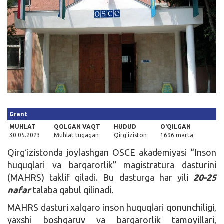
Kirish
Grant
MUHLAT
QOLGAN VAQT
HUDUD
O'QILGAN
30.05.2023
Muhlat tugagan
Qirg'iziston
1696 marta
Qirgʻizistonda joylashgan OSCE akademiyasi “Inson
huquqlari va barqarorlik” magistratura dasturini
(MAHRS) taklif qiladi. Bu dasturga har yili
20-25
nafar
talaba qabul qilinadi.
MAHRS dasturi xalqaro inson huquqlari qonunchiligi,
yaxshi boshqaruv va barqarorlik tamoyillari,