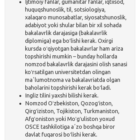
Ijtimoiy fanlar, gumanitar fanlar, iqtiisod,
huquqshunoslik, til, sotsiologiya,
xalaqaro munosabatlar, siyosatshunoslik,
adabiyot yoki shular bilan bir xil sohada
bakalavrlik darajasiga (bakalavrlik
diplomiga) ega boʻlishi kerak. Oxirgi
kursda oʻqiyotgan bakalavrlar ham ariza
topshirishi mumkin – bunday hollarda
nomzod bakalavrlik darajasini olish sanasi
koʻrsatilgan universitetdan olingan
maʼlumotnoma va bakalavriatda olgan
baholarini topshirishi kerak boʻladi.
Ingliz tilini yaxshi bilishi kerak.
Nomzod Oʻzbekiston, Qozogʻiston,
Qirgʻiziston, Tojikiston, Turkmaniston,
Afgʻoniston yoki Moʻgʻuliston yoxud
OSCE tashkilotiga aʼzo boshqa biror
davlat fuqarosi boʻlishi kerak.