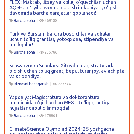
FLEX: Maktab, litsey va kollej oʻquvchilari uchun
AQSHda 1 yil davomida oʻqish imkoniyati; oʻqish
davomida barcha xarajatlar qoplanadi!
Barcha soha
|
269188
Turkiye Burslari: barcha bosqichlar va sohalar
uchun to’liq grantlar, yotoqxona, stipendiya va
boshqalar!
Barcha soha
|
235786
Schwarzman Scholars: Xitoyda magistraturada
oʻqish uchun toʻliq grant, bepul turar joy, aviachipta
va stipendiya!
Biznesni boshqarish
|
227344
Yaponiya: Magistratura va doktorantura
bosqichida oʻqish uchun MEXT toʻliq grantiga
hujjatlar qabul qilinmoqda!
Barcha soha
|
178801
ClimateScience Olympiad 2024: 25 yoshgacha