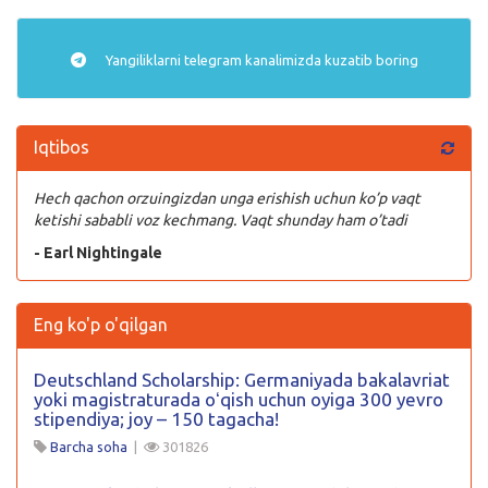
Yangiliklarni
telegram
kanalimizda kuzatib boring
Iqtibos
Hech qachon orzuingizdan unga erishish uchun ko’p vaqt
ketishi sababli voz kechmang. Vaqt shunday ham o’tadi
- Earl Nightingale
Eng ko'p o'qilgan
Deutschland Scholarship: Germaniyada bakalavriat
yoki magistraturada oʻqish uchun oyiga 300 yevro
stipendiya; joy – 150 tagacha!
Barcha soha
|
301826