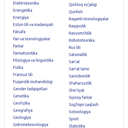
Elektrotexnika
Qishloq xo'jaligi
Energetika
Qurilish
Energiya
Raqamli texnologiyalar
Eston tili va madaniyati
Raqqoslik
Falsafa
Rassomchilik
Fan va texnologiyalar
Robototexnika
Fanlar
Rus tili
Farmatsevtika
Salomatlik
Filologiya va lingvistika
San'at
Fizika
San'at tarixi
Fransuz tili
Savodxonlik
Fuqarolik muhandisligi
Shaharsozlik
Gender tadqiqotlari
She'riyat
Genetika
Siyosiy fanlar
Geofizika
Sog'liqni saqlash
Geografiya
Sotsiologiya
Geologiya
Sport
Gidrometeorologiya
Statistika