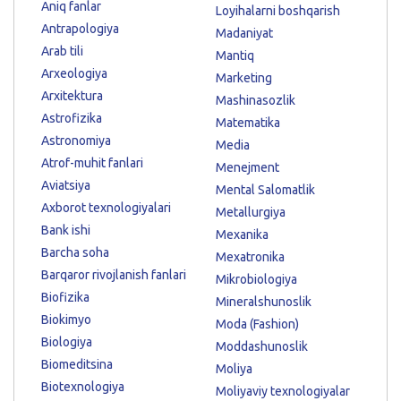
Aniq fanlar
Loyihalarni boshqarish
Antrapologiya
Madaniyat
Arab tili
Mantiq
Arxeologiya
Marketing
Arxitektura
Mashinasozlik
Astrofizika
Matematika
Astronomiya
Media
Atrof-muhit fanlari
Menejment
Aviatsiya
Mental Salomatlik
Axborot texnologiyalari
Metallurgiya
Bank ishi
Mexanika
Barcha soha
Mexatronika
Barqaror rivojlanish fanlari
Mikrobiologiya
Biofizika
Mineralshunoslik
Biokimyo
Moda (Fashion)
Biologiya
Moddashunoslik
Biomeditsina
Moliya
Biotexnologiya
Moliyaviy texnologiyalar