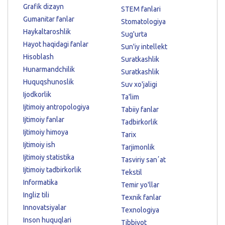
Grafik dizayn
STEM fanlari
Gumanitar fanlar
Stomatologiya
Haykaltaroshlik
Sug'urta
Hayot haqidagi fanlar
Sun'iy intellekt
Hisoblash
Suratkashlik
Hunarmandchilik
Suratkashlik
Huquqshunoslik
Suv xo'jaligi
Ijodkorlik
Ta'lim
Ijtimoiy antropologiya
Tabiiy fanlar
Ijtimoiy fanlar
Tadbirkorlik
Ijtimoiy himoya
Tarix
Ijtimoiy ish
Tarjimonlik
Ijtimoiy statistika
Tasviriy sanʼat
Ijtimoiy tadbirkorlik
Tekstil
Informatika
Temir yo'llar
Ingliz tili
Texnik fanlar
Innovatsiyalar
Texnologiya
Inson huquqlari
Tibbiyot