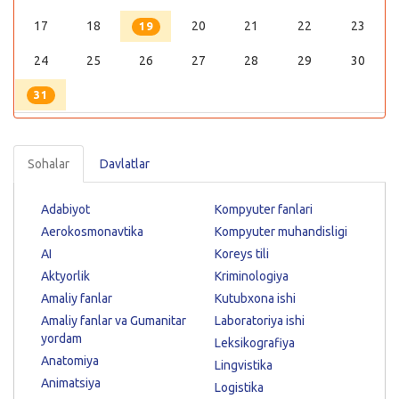
17
18
20
21
22
23
19
24
25
26
27
28
29
30
31
Sohalar
Davlatlar
Adabiyot
Kompyuter fanlari
Aerokosmonavtika
Kompyuter muhandisligi
AI
Koreys tili
Aktyorlik
Kriminologiya
Amaliy fanlar
Kutubxona ishi
Amaliy fanlar va Gumanitar
Laboratoriya ishi
yordam
Leksikografiya
Anatomiya
Lingvistika
Animatsiya
Logistika