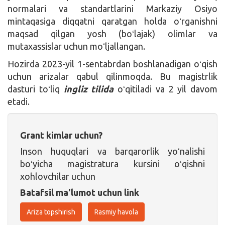
normalari va standartlarini Markaziy Osiyo
mintaqasiga diqqatni qaratgan holda oʻrganishni
maqsad qilgan yosh (boʻlajak) olimlar va
mutaxassislar uchun moʻljallangan.
Hozirda 2023-yil 1-sentabrdan boshlanadigan oʻqish
uchun arizalar qabul qilinmoqda. Bu magistrlik
dasturi toʻliq
ingliz tilida
oʻqitiladi va 2 yil davom
etadi.
Grant kimlar uchun?
Inson huquqlari va barqarorlik yoʻnalishi
boʻyicha magistratura kursini oʻqishni
xohlovchilar uchun
Batafsil ma'lumot uchun link
Ariza topshirish
Rasmiy havola