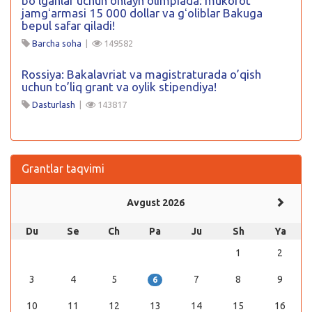
boʻlganlar uchun onlayn olimpiada: mukofot
jamgʻarmasi 15 000 dollar va gʻoliblar Bakuga
bepul safar qiladi!
Barcha soha
|
149582
Rossiya: Bakalavriat va magistraturada o’qish
uchun to’liq grant va oylik stipendiya!
Dasturlash
|
143817
Grantlar taqvimi
Avgust 2026
Du
Se
Ch
Pa
Ju
Sh
Ya
1
2
3
4
5
7
8
9
6
10
11
12
13
14
15
16