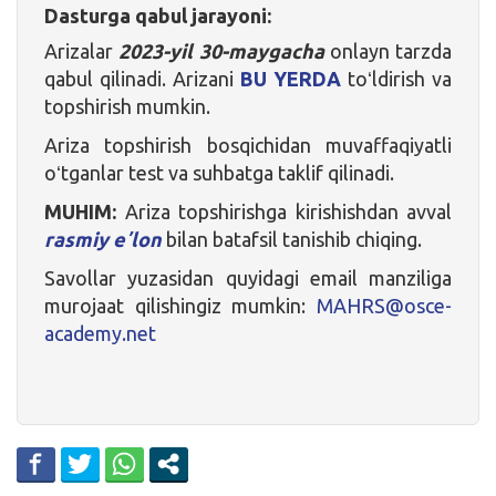
Dasturga qabul jarayoni:
Arizalar
2023-yil 30-maygacha
onlayn tarzda
qabul qilinadi. Arizani
BU YERDA
toʻldirish va
topshirish mumkin.
Ariza topshirish bosqichidan muvaffaqiyatli
oʻtganlar test va suhbatga taklif qilinadi.
MUHIM:
Ariza topshirishga kirishishdan avval
rasmiy eʼlon
bilan batafsil tanishib chiqing.
Savollar yuzasidan quyidagi email manziliga
murojaat qilishingiz mumkin:
MAHRS@osce-
academy.net