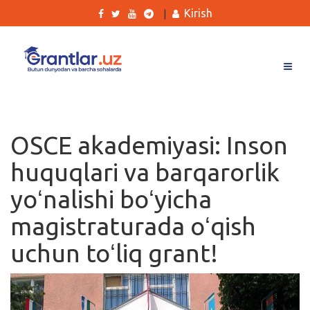
Kirish
|
Grantlar
Tanlovlar
OSCE akademiyasi: Inson
Ishlar
huquqlari va barqarorlik
Kurslar
yoʻnalishi boʻyicha
Blog
magistraturada oʻqish
Yana
uchun toʻliq grant!
Qidirish