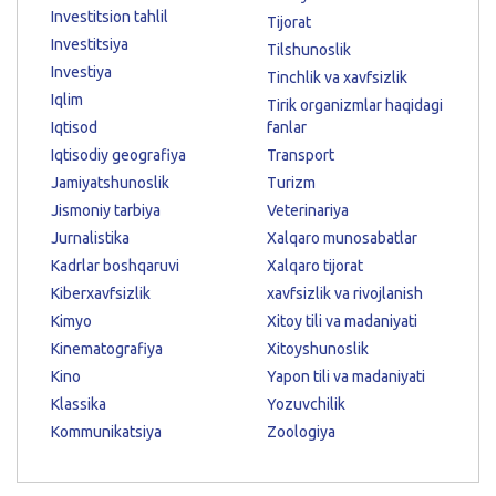
Investitsion tahlil
Tijorat
Investitsiya
Tilshunoslik
Investiya
Tinchlik va xavfsizlik
Iqlim
Tirik organizmlar haqidagi
Iqtisod
fanlar
Iqtisodiy geografiya
Transport
Jamiyatshunoslik
Turizm
Jismoniy tarbiya
Veterinariya
Jurnalistika
Xalqaro munosabatlar
Kadrlar boshqaruvi
Xalqaro tijorat
Kiberxavfsizlik
xavfsizlik va rivojlanish
Kimyo
Xitoy tili va madaniyati
Kinematografiya
Xitoyshunoslik
Kino
Yapon tili va madaniyati
Klassika
Yozuvchilik
Kommunikatsiya
Zoologiya