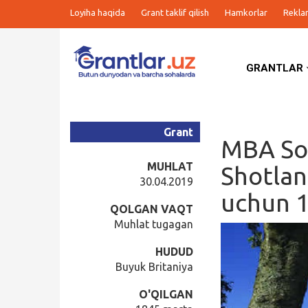
Loyiha haqida
Grant taklif qilish
Hamkorlar
Rekla
GRANTLAR
Grantlar
Tanlovlar
Grant
MBA Soc
Ishlar
MUHLAT
Shotlan
30.04.2019
uchun 1
Kurslar
QOLGAN VAQT
Muhlat tugagan
Blog
HUDUD
Buyuk Britaniya
Yana
O'QILGAN