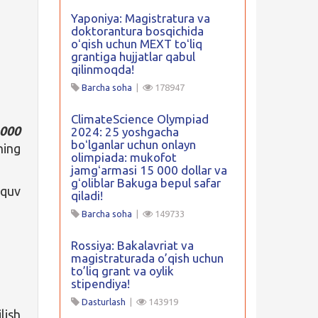
Yaponiya: Magistratura va
doktorantura bosqichida
oʻqish uchun MEXT toʻliq
grantiga hujjatlar qabul
qilinmoqda!
Barcha soha
|
178947
ClimateScience Olympiad
 000
2024: 25 yoshgacha
boʻlganlar uchun onlayn
ning
olimpiada: mukofot
jamgʻarmasi 15 000 dollar va
gʻoliblar Bakuga bepul safar
ʻquv
qiladi!
Barcha soha
|
149733
Rossiya: Bakalavriat va
magistraturada o’qish uchun
to’liq grant va oylik
stipendiya!
Dasturlash
|
143919
lish