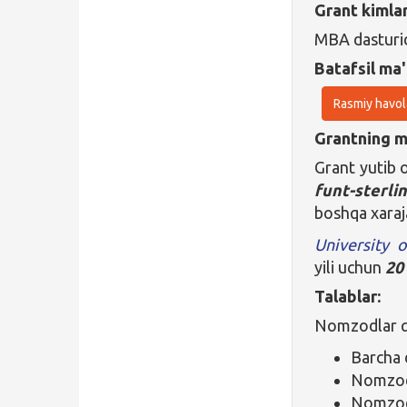
Grant kimla
MBA dasturid
Batafsil ma'
Rasmiy havol
Grantning ma
Grant yutib 
funt-sterli
boshqa xaraj
University o
yili uchun
20
Talablar:
Nomzodlar qu
Barcha 
Nomzod 
Nomzod 