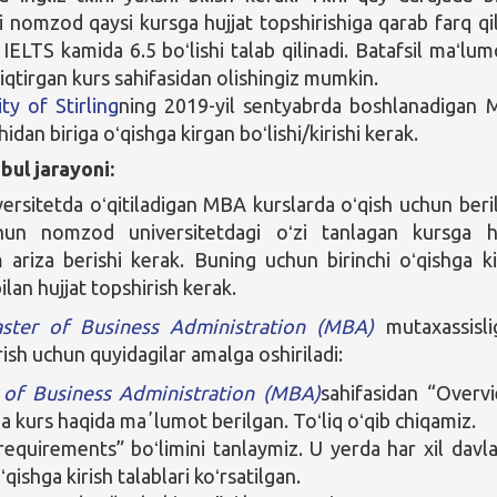
gi nomzod qaysi kursga hujjat topshirishiga qarab farq qil
IELTS kamida 6.5 boʻlishi talab qilinadi. Batafsil maʻlum
ziqtirgan kurs sahifasidan olishingiz mumkin.
ty of Stirling
ning 2019-yil sentyabrda boshlanadigan
hidan biriga oʻqishga kirgan boʻlishi/kirishi kerak.
bul jarayoni:
versitetda oʻqitiladigan MBA kurslarda oʻqish uchun beril
hun nomzod universitetdagi oʻzi tanlagan kursga 
ariza berishi kerak. Buning uchun birinchi oʻqishga ki
ilan hujjat topshirish kerak.
ster of Business Administration (MBA)
mutaxassisli
rish uchun quyidagilar amalga oshiriladi:
 of Business Administration (MBA)
sahifasidan “Overv
da kurs haqida maʼlumot berilgan. Toʻliq oʻqib chiqamiz.
requirements” boʻlimini tanlaymiz. U yerda har xil davla
qishga kirish talablari koʻrsatilgan.