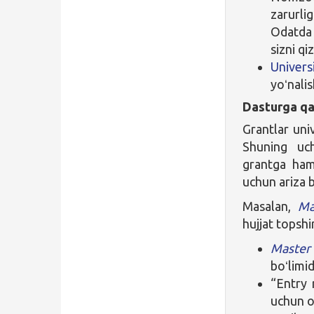
zarurli
Odatda 
sizni qi
Universi
yoʻnalis
Dasturga qa
Grantlar uni
Shuning uc
grantga ham 
uchun ariza b
Masalan,
Ma
hujjat topshi
Master
boʻlimi
“Entry 
uchun oʻ