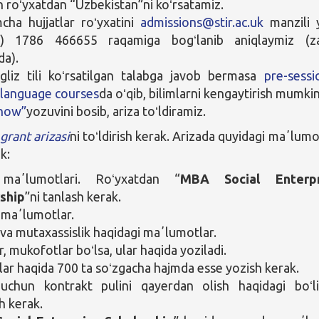
n roʻyxatdan “Uzbekistan”ni koʻrsatamiz.
cha hujjatlar roʻyxatini
admissions@stir.ac.uk
manzili 
) 1786 466655 raqamiga bogʻlanib aniqlaymiz (za
da).
gliz tili koʻrsatilgan talabga javob bermasa
pre-sessi
 language courses
da oʻqib, bilimlarni kengaytirish mumkin
 now”
yozuvini bosib, ariza toʻldiramiz.
g
grant arizasi
ni toʻldirish kerak. Arizada quyidagi maʼlumo
k:
maʼlumotlari. Roʻyxatdan “
MBA Social Enterpr
rship
”ni tanlash kerak.
 maʼlumotlar.
va mutaxassislik haqidagi maʼlumotlar.
, mukofotlar boʻlsa, ular haqida yoziladi.
ar haqida 700 ta soʻzgacha hajmda esse yozish kerak.
 uchun kontrakt pulini qayerdan olish haqidagi boʻl
sh kerak.