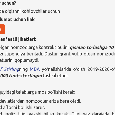
r uchun?
a oʻqishni xohlovchilar uchun
lumot uchun link
a
nfaatli jihatlari:
olgan nomzodlarga kontrakt pulini
qisman toʻlashga 10
ng
stipendiya beriladi. Dastur grant yutib olgan nomzod
atlarini qoplamaydi.
f Stirling
ning
MBA
yoʻnalishlarida oʻqish 2019-2020-o
 000 funt-sterlingni
tashkil etadi.
yidagi talablarga mos bo’lishi kerak:
davlatlardan nomzodlar ariza bera oladi.
aʼlochi boʻlishi zarur.
ingliz tilini yaxshi bilish kerak. Tilni qay darajada bi