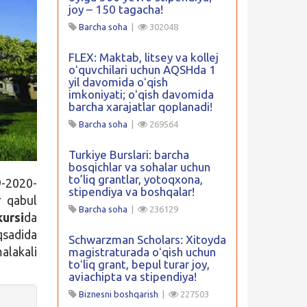
joy – 150 tagacha!
Barcha soha
|
302048
FLEX: Maktab, litsey va kollej
oʻquvchilari uchun AQSHda 1
yil davomida oʻqish
imkoniyati; oʻqish davomida
barcha xarajatlar qoplanadi!
Barcha soha
|
269564
Turkiye Burslari: barcha
bosqichlar va sohalar uchun
to’liq grantlar, yotoqxona,
-2020-
stipendiya va boshqalar!
r qabul
Barcha soha
|
236129
ursi
da
qsadida
Schwarzman Scholars: Xitoyda
alakali
magistraturada oʻqish uchun
toʻliq grant, bepul turar joy,
aviachipta va stipendiya!
Biznesni boshqarish
|
227503