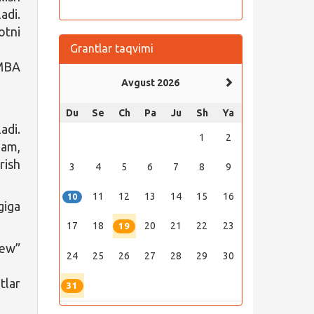
adi.
otni
Grantlar taqvimi
 MBA
Avgust 2026
Du
Se
Ch
Pa
Ju
Sh
Ya
adi.
1
2
ham,
rish
3
4
5
6
7
8
9
11
12
13
14
15
16
10
giga
17
18
20
21
22
23
19
iew”
24
25
26
27
28
29
30
tlar
31