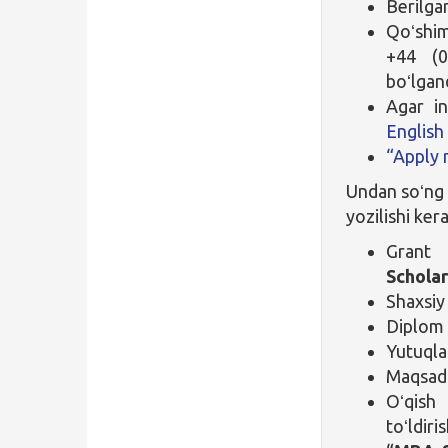
Berilga
Qoʻshim
+44 (0
boʻlgan
Agar in
English
“Apply
Undan soʻn
yozilishi kera
Grant 
Schola
Shaxsiy
Diplom 
Yutuqlar
Maqsadl
Oʻqish
toʻldiri