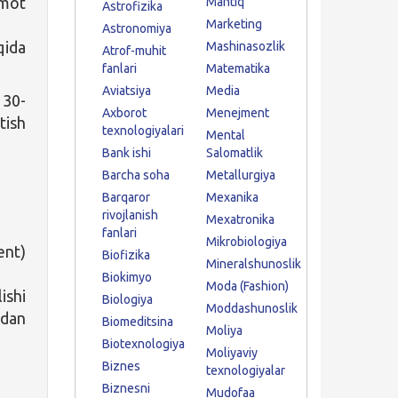
umot
Mantiq
Astrofizika
Marketing
Astronomiya
qida
Mashinasozlik
Atrof-muhit
fanlari
Matematika
Aviatsiya
Media
 30-
Axborot
Menejment
tish
texnologiyalari
Mental
Bank ishi
Salomatlik
Barcha soha
Metallurgiya
Barqaror
Mexanika
rivojlanish
Mexatronika
fanlari
Mikrobiologiya
ent)
Biofizika
Mineralshunoslik
Biokimyo
Moda (Fashion)
ishi
Biologiya
Moddashunoslik
idan
Biomeditsina
Moliya
Biotexnologiya
Moliyaviy
Biznes
texnologiyalar
Biznesni
Mudofaa