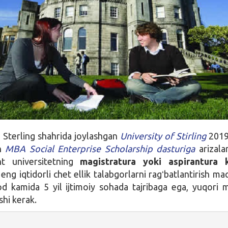
 Sterling shahrida joylashgan
University of Stirling
2019
un
MBA Social Enterprise Scholarship dasturiga
arizala
nt universitetning
magistratura yoki aspirantura k
 eng iqtidorli chet ellik talabgorlarni ragʻbatlantirish ma
d kamida 5 yil ijtimoiy sohada tajribaga ega, yuqori m
shi kerak.