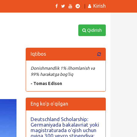
Kirish
|
Qidirish
Iqtibos
Donishmandlik 1% ilhomlanish va
99% harakatga bog’liq
- Tomas Edison
Eng ko'p o'qilgan
Deutschland Scholarship:
Germaniyada bakalavriat yoki
magistraturada oʻqish uchun
oyiga 300 yevro stipendiya;