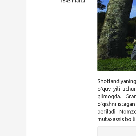
1845 marta
Qidirish
Kirish
Shotlandiyaning
oʻquv yili uch
qilmoqda. Gra
oʻqishni istagan
beriladi. Nomzo
mutaxassis boʻli