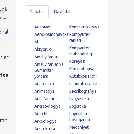
yoki
Sohalar
Davlatlar
rur
Adabiyot
Kommunikatsiya
onal
Aerokosmonavtika
Kompyuter
.
fanlari
AI
Kompyuter
Aktyorlik
muhandisligi
tlar
Amaliy fanlar
Koreys tili
Amaliy fanlar va
Kriminologiya
Gumanitar
ise
yordam
Kutubxona ishi
Anatomiya
Laboratoriya ishi
Animatsiya
Leksikografiya
Aniq fanlar
Lingvistika
Antrapologiya
Logistika
Arab tili
Loyihalarni
imni
boshqarish
Arxeologiya
Madaniyat
Arxitektura