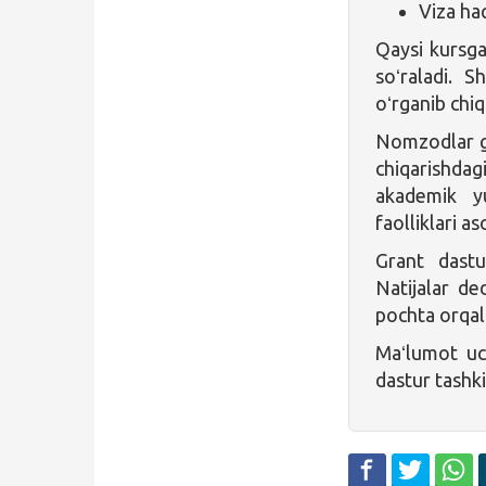
Viza ha
Qaysi kursga
soʻraladi. 
oʻrganib chiq
Nomzodlar gra
chiqarishda
akademik yu
faolliklari as
Grant dast
Natijalar de
pochta orqali
Maʻlumot u
dastur tashki