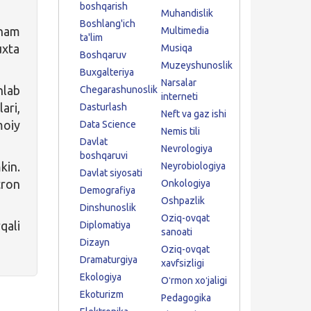
boshqarish
Muhandislik
Boshlang'ich
 ham
Multimedia
ta'lim
uxta
Musiqa
Boshqaruv
Muzeyshunoslik
Buxgalteriya
Narsalar
hlab
Chegarashunoslik
interneti
ari,
Dasturlash
Neft va gaz ishi
moiy
Data Science
Nemis tili
Davlat
Nevrologiya
boshqaruvi
in.
Neyrobiologiya
Davlat siyosati
tron
Onkologiya
Demografiya
Oshpazlik
Dinshunoslik
Oziq-ovqat
qali
Diplomatiya
sanoati
Dizayn
Oziq-ovqat
Dramaturgiya
xavfsizligi
Ekologiya
Oʻrmon xoʻjaligi
Ekoturizm
Pedagogika