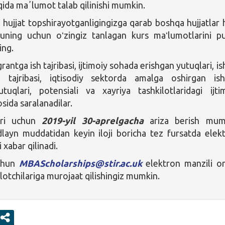
qida maʼlumot talab qilinishi mumkin.
 hujjat topshirayotganligingizga qarab boshqa hujjatlar
Shuning uchun oʻzingiz tanlagan kurs maʻlumotlarini p
ing.
ntga ish tajribasi, ijtimoiy sohada erishgan yutuqlari, is
gi tajribasi, iqtisodiy sektorda amalga oshirgan ishl
tuqlari, potensiali va xayriya tashkilotlaridagi ijti
osida saralanadilar.
uri uchun
2019-yil 30-aprelgacha
ariza berish mumk
dlayn muddatidan keyin iloji boricha tez fursatda elek
 xabar qilinadi.
chun
MBAScholarships@stir.ac.uk
elektron manzili or
lotchilariga murojaat qilishingiz mumkin.