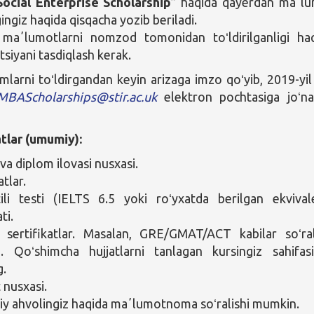
ocial Enterprise Scholarship
” haqida qayerdan maʼl
ingiz haqida qisqacha yozib beriladi.
 maʼlumotlarni nomzod tomonidan toʻldirilganligi ha
tsiyani tasdiqlash kerak.
larni toʻldirgandan keyin arizaga imzo qoʻyib, 2019-yil
MBAScholarships@stir.ac.uk
elektron pochtasiga joʻna
atlar (umumiy):
va diplom ilovasi nusxasi.
atlar.
tili testi (IELTS 6.5 yoki roʻyxatda berilgan ekvival
ti.
sertifikatlar. Masalan, GRE/GMAT/ACT kabilar soʻral
. Qoʻshimcha hujjatlarni tanlagan kursingiz sahifas
g.
 nusxasi.
iy ahvolingiz haqida maʼlumotnoma soʻralishi mumkin.