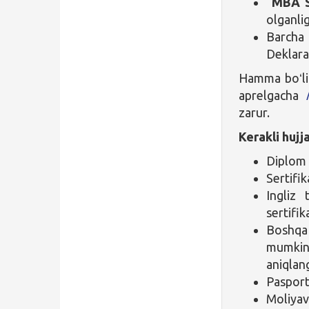
“
MBA S
olganlig
Barcha
Deklara
Hamma boʻlim
aprelgacha
zarur.
Kerakli hujj
Diplom 
Sertifik
Ingliz 
sertifika
Boshqa 
mumkin
aniqlan
Pasport
Moliyav