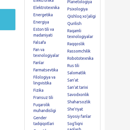
Elektronika
Planetologiya
Elektrotexnika
Psixologiya
Energetika
Qishloq xo'jaligi
Energiya
Qurilish
Eston tili va
Raqamli
madaniyati
texnologiyalar
Falsafa
Raqqoslik
Fan va
Rassomchilik
texnologiyalar
Robototexnika
Fanlar
Rus tili
Farmatsevtika
Salomatlik
Filologiya va
San'at
lingvistika
San'at tarixi
Fizika
Savodxonlik
Fransuz tili
Shaharsozlik
Fuqarolik
She'riyat
muhandisligi
Siyosiy fanlar
Gender
tadqiqotlari
Sog'liqni
saqlash