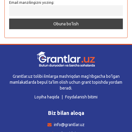
Email manzilingizni yozing:
Grantlar.uz tolibi ilmlarga mashriqdan mag’ribgacha bo’lgan
mamlakatlarda bepul ta’lim olish uchun grant topishda yordam
beradi.
Loyiha haqida
Foydalanish bitimi
Biz bilan aloqa
info@grantlar.uz