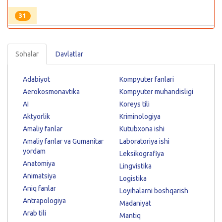
31
Sohalar
Davlatlar
Adabiyot
Kompyuter fanlari
Aerokosmonavtika
Kompyuter muhandisligi
AI
Koreys tili
Aktyorlik
Kriminologiya
Amaliy fanlar
Kutubxona ishi
Amaliy fanlar va Gumanitar
Laboratoriya ishi
yordam
Leksikografiya
Anatomiya
Lingvistika
Animatsiya
Logistika
Aniq fanlar
Loyihalarni boshqarish
Antrapologiya
Madaniyat
Arab tili
Mantiq