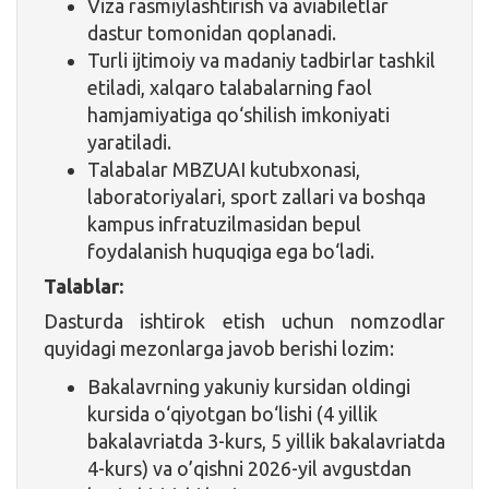
Viza rasmiylashtirish va aviabiletlar
dastur tomonidan qoplanadi.
Turli ijtimoiy va madaniy tadbirlar tashkil
etiladi, xalqaro talabalarning faol
hamjamiyatiga qo‘shilish imkoniyati
yaratiladi.
Talabalar MBZUAI kutubxonasi,
laboratoriyalari, sport zallari va boshqa
kampus infratuzilmasidan bepul
foydalanish huquqiga ega bo‘ladi.
Talablar:
Dasturda ishtirok etish uchun nomzodlar
quyidagi mezonlarga javob berishi lozim:
Bakalavrning yakuniy kursidan oldingi
kursida o‘qiyotgan bo‘lishi (4 yillik
bakalavriatda 3-kurs, 5 yillik bakalavriatda
4-kurs) va o’qishni 2026-yil avgustdan