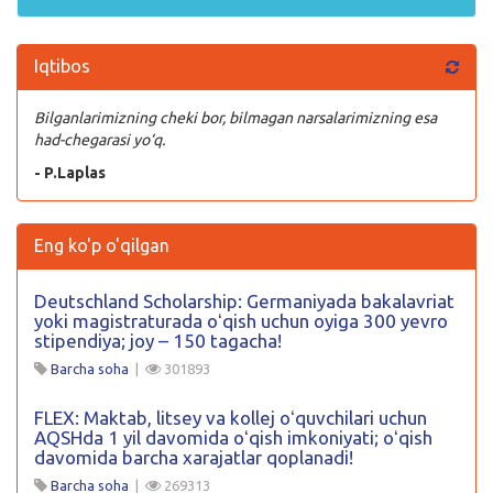
Iqtibos
Bilganlarimizning cheki bor, bilmagan narsalarimizning esa
had-chegarasi yo‘q.
- P.Laplas
Eng ko'p o'qilgan
Deutschland Scholarship: Germaniyada bakalavriat
yoki magistraturada oʻqish uchun oyiga 300 yevro
stipendiya; joy – 150 tagacha!
Barcha soha
|
301893
FLEX: Maktab, litsey va kollej oʻquvchilari uchun
AQSHda 1 yil davomida oʻqish imkoniyati; oʻqish
davomida barcha xarajatlar qoplanadi!
Barcha soha
|
269313