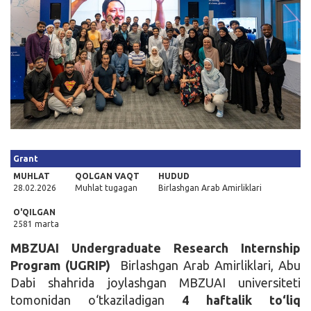
Kirish
Grant
MUHLAT
QOLGAN VAQT
HUDUD
28.02.2026
Muhlat tugagan
Birlashgan Arab Amirliklari
O'QILGAN
2581 marta
MBZUAI Undergraduate Research Internship
Program (UGRIP)
Birlashgan Arab Amirliklari, Abu
Dabi shahrida joylashgan MBZUAI universiteti
tomonidan o‘tkaziladigan
4 haftalik to‘liq