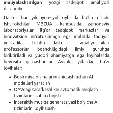
moliyalashtirilgan
yozgi tadqiqot amaliyoti
dasturidir.
Dastur har yili iyun–iyul oylarida bo‘lib o‘tadi.
Ishtirokchilar MBZUAI kampusida zamonaviy
laboratoriyalar, ilg‘or tadqiqot markazlari va
innovatsion infratuzilmaga ega muhitda faoliyat
yuritadilar.
Ushbu dastur amaliyotchilari
professorlar boshchiligidagi ilmiy guruhga
biriktiriladi va yuqori ahamiyatga ega loyihalarda
bevosita qatnashadilar. Avvalgi yillardagi ba’zi
loyihalar:
Bosh miya o‘smalarini aniqlash uchun AI
modellari yaratish
OAVdagi tarafkashlikni avtomatik aniqlash
tizimlarini ishlab chiqish
Interaktiv musiqa generatsiyasi bo‘yicha AI
tizimlarini loyihalash