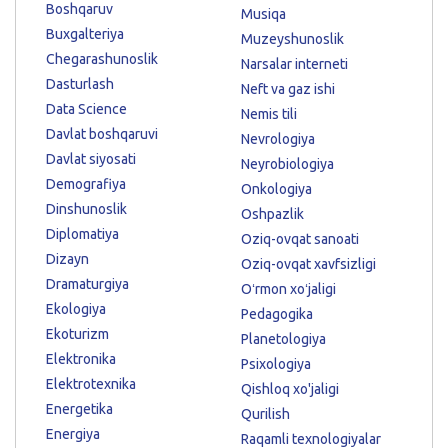
Boshqaruv
Musiqa
Buxgalteriya
Muzeyshunoslik
Chegarashunoslik
Narsalar interneti
Dasturlash
Neft va gaz ishi
Data Science
Nemis tili
Davlat boshqaruvi
Nevrologiya
Davlat siyosati
Neyrobiologiya
Demografiya
Onkologiya
Dinshunoslik
Oshpazlik
Diplomatiya
Oziq-ovqat sanoati
Dizayn
Oziq-ovqat xavfsizligi
Dramaturgiya
Oʻrmon xoʻjaligi
Ekologiya
Pedagogika
Ekoturizm
Planetologiya
Elektronika
Psixologiya
Elektrotexnika
Qishloq xo'jaligi
Energetika
Qurilish
Energiya
Raqamli texnologiyalar