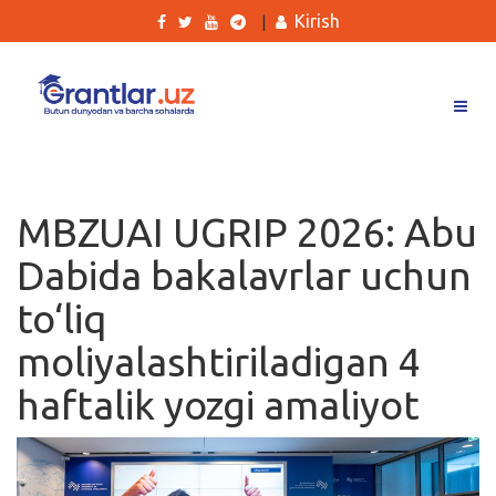
Kirish
|
Grantlar
Tanlovlar
MBZUAI UGRIP 2026: Abu
Ishlar
Dabida bakalavrlar uchun
Kurslar
to‘liq
Blog
moliyalashtiriladigan 4
Yana
haftalik yozgi amaliyot
Qidirish