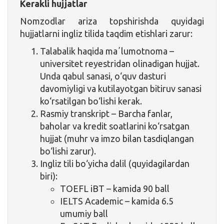
Kerakli hujjatlar
Nomzodlar ariza topshirishda quyidagi
hujjatlarni ingliz tilida taqdim etishlari zarur:
Talabalik haqida maʼlumotnoma
–
universitet reyestridan olinadigan hujjat.
Unda qabul sanasi, o‘quv dasturi
davomiyligi va kutilayotgan bitiruv sanasi
ko‘rsatilgan bo‘lishi kerak.
Rasmiy transkript
– Barcha fanlar,
baholar va kredit soatlarini ko‘rsatgan
hujjat (muhr va imzo bilan tasdiqlangan
bo‘lishi zarur).
Ingliz tili bo‘yicha dalil
(quyidagilardan
biri):
TOEFL iBT – kamida 90 ball
IELTS Academic – kamida 6.5
umumiy ball