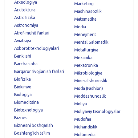
Arxeologiya
Marketing
Arxitektura
Mashinasozlik
Astrofizika
Matematika
Astronomiya
Media
Atrof-muhit fanlari
Menejment
Aviatsiya
Mental Salomatlik
Axborot texnologiyalari
Metallurgiya
Bank ishi
Mexanika
Barcha soha
Mexatronika
Barqaror rivojlanish fanlari
Mikrobiologiya
Biofizika
Mineralshunoslik
Biokimyo
Moda (Fashion)
Biologiya
Moddashunoslik
Biomeditsina
Moliya
Biotexnologiya
Moliyaviy texnologiyalar
Biznes
Mudofaa
Biznesni boshqarish
Muhandislik
Boshlang'ich ta'lim
Multimedia