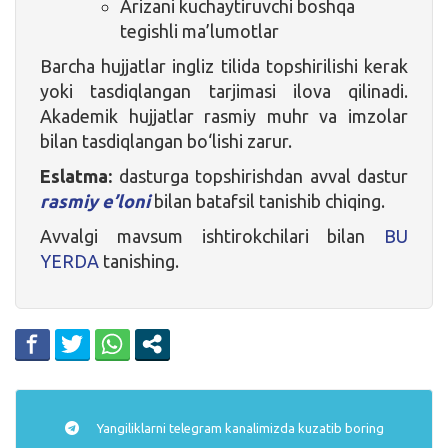
Arizani kuchaytiruvchi boshqa
tegishli ma’lumotlar
Barcha hujjatlar ingliz tilida topshirilishi kerak
yoki tasdiqlangan tarjimasi ilova qilinadi.
Akademik hujjatlar rasmiy muhr va imzolar
bilan tasdiqlangan bo‘lishi zarur.
Eslatma:
dasturga topshirishdan avval dastur
rasmiy e’loni
bilan batafsil tanishib chiqing.
Avvalgi mavsum ishtirokchilari bilan
BU
YERDA
tanishing.
Yangiliklarni
telegram
kanalimizda kuzatib boring