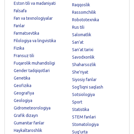
Eston tili va madaniyati
Raqqoslik
Falsafa
Rassomchilik
Fan va texnologiyalar
Robototexnika
Fanlar
Rus tili
Farmatsevtika
Salomatlik
Filologiya va lingvistika
San'at
Fizika
San'at tarixi
Fransuz tili
Savodxonlik
Fuqarolik muhandisligi
Shaharsozlik
Gender tadqiqotlari
She'riyat
Genetika
Siyosiy fanlar
Geofizika
Sog'liqni saqlash
Geografiya
Sotsiologiya
Geologiya
Sport
Gidrometeorologiya
Statistika
Grafik dizayn
STEM fanlari
Gumanitar fanlar
Stomatologiya
Haykaltaroshlik
Sug'urta