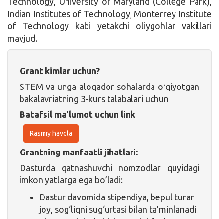
Technology
,
University of Maryland (College Park)
,
Indian Institutes of Technology
,
Monterrey Institute
of Technology
kabi yetakchi oliygohlar vakillari
mavjud.
Grant kimlar uchun?
STEM va unga aloqador sohalarda oʻqiyotgan
bakalavriatning 3-kurs talabalari uchun
Batafsil ma'lumot uchun link
Rasmiy havola
Grantning manfaatli jihatlari:
Dasturda qatnashuvchi nomzodlar quyidagi
imkoniyatlarga ega bo’ladi:
Dastur davomida stipendiya, bepul turar
joy, sog‘liqni sug‘urtasi bilan ta’minlanadi.