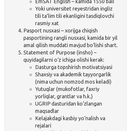
EmSAT English – kamida 1550 ball
Yoki universitet reyestridan ingliz
tili ta’lim tili ekanligini tasdiqlovchi
rasmiy xat
Pasport nusxasi
– xorijga chiqish
pasportining rangli nusxasi, kamida bir yil
amal qilish muddati mavjud bo‘lishi shart.
Statement of Purpose
(insho) –
quyidagilarni o‘z ichiga olishi kerak:
Dasturga topshirish motivatsiyasi
Shaxsiy va akademik tayyorgarlik
(nima uchun nomzod mos keladi)
Yutuqlar (mukofotlar, faxriy
yorliqlar, grantlar va h.k.)
UGRIP dasturidan ko‘zlangan
maqsadlar
Kelajakdagi kasbiy yo‘nalish va
rejalari