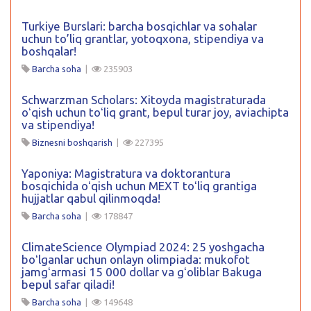
Turkiye Burslari: barcha bosqichlar va sohalar
uchun to’liq grantlar, yotoqxona, stipendiya va
boshqalar!
Barcha soha
|
235903
Schwarzman Scholars: Xitoyda magistraturada
oʻqish uchun toʻliq grant, bepul turar joy, aviachipta
va stipendiya!
Biznesni boshqarish
|
227395
Yaponiya: Magistratura va doktorantura
bosqichida oʻqish uchun MEXT toʻliq grantiga
hujjatlar qabul qilinmoqda!
Barcha soha
|
178847
ClimateScience Olympiad 2024: 25 yoshgacha
boʻlganlar uchun onlayn olimpiada: mukofot
jamgʻarmasi 15 000 dollar va gʻoliblar Bakuga
bepul safar qiladi!
Barcha soha
|
149648