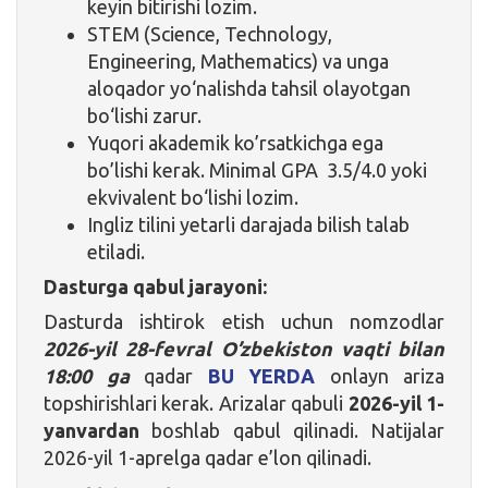
keyin bitirishi lozim.
STEM (Science, Technology,
Engineering, Mathematics) va unga
aloqador yo‘nalishda tahsil olayotgan
bo‘lishi zarur.
Yuqori akademik ko’rsatkichga ega
bo’lishi kerak. Minimal GPA 3.5/4.0 yoki
ekvivalent bo‘lishi lozim.
Ingliz tilini yetarli darajada bilish talab
etiladi.
Dasturga qabul jarayoni:
Dasturda ishtirok etish uchun nomzodlar
2026-yil 28-fevral O’zbekiston vaqti bilan
18:00 ga
qadar
BU YERDA
onlayn ariza
topshirishlari kerak. Arizalar qabuli
2026-yil 1-
yanvardan
boshlab qabul qilinadi.
Natijalar
2026-yil 1-aprelga qadar e’lon qilinadi.