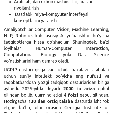
Arab lahjalari uchun mashina tarjimasini
rivojlantirish
Dastlabki miya–kompyuter interfeysi
konseptlarini yaratish
Amaliyotchilar Computer Vision, Machine Learning,
NLP, Robotics kabi asosiy AI yo‘nalishlari bo‘yicha
tadqiqotlarga hissa qo‘shadilar. Shuningdek, ba’zi
loyihalar Human-Computer Interaction,
Computational Biology yoki Data Science
yo‘nalishlarini ham qamrab oladi.
UGRIP dasturi qisqa vaqt ichida bakalavr talabalari
uchun sun’iy intellekt bo‘yicha eng nufuzli va
raqobatbardosh yozgi tadqiqot dasturlaridan biriga
aylandi. 2025-yilda deyarli
2000 ta ariza
qabul
qilingan bo‘lib, ularning atigi
4 foizi
qabul qilingan.
Hozirgacha
130 dan ortiq talaba
dasturda ishtirok
etgan bo‘lib, ular orasida
Georgia Institute of