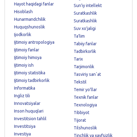
Hayot haqidagi fanlar
Sun'iy intellekt
Hisoblash
Suratkashlik
Hunarmandchilik
Suratkashlik
Huquqshunoslik
Suv xo'jaligi
Ijodkorlik
Ta'lim
Ijtimoiy antropologiya
Tabiiy fanlar
Ijtimoiy fanlar
Tadbirkorlik
Ijtimoiy himoya
Tarix
Ijtimoiy ish
Tarjimonlik
Ijtimoiy statistika
Tasviriy sanʼat
Ijtimoiy tadbirkorlik
Tekstil
Informatika
Temir yo'llar
Ingliz tili
Texnik fanlar
Innovatsiyalar
Texnologiya
Inson huquqlari
Tibbiyot
Investitsion tahlil
Tijorat
Investitsiya
Tilshunoslik
Investiya
Tinchlik va xavfsizlik