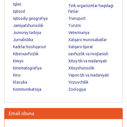
Iqlim
Tirik organizmlar haqidagi
Iqtisod
fanlar
Iqtisodiy geografiya
Transport
Jamiyatshunoslik
Turizm
Jismoniy tarbiya
Veterinariya
Jurnalistika
Xalqaro munosabatlar
Kadrlar boshqaruvi
Xalqaro tijorat
Kiberxavfsizlik
xavfsizlik va rivojlanish
Kimyo
Xitoy tili va madaniyati
Kinematografiya
Xitoyshunoslik
Kino
Yapon tili va madaniyati
Klassika
Yozuvchilik
Kommunikatsiya
Zoologiya
Email obuna