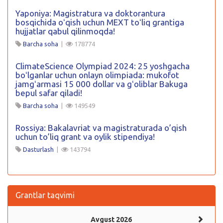
Yaponiya: Magistratura va doktorantura
bosqichida oʻqish uchun MEXT toʻliq grantiga
hujjatlar qabul qilinmoqda!
Barcha soha
|
178774
ClimateScience Olympiad 2024: 25 yoshgacha
boʻlganlar uchun onlayn olimpiada: mukofot
jamgʻarmasi 15 000 dollar va gʻoliblar Bakuga
bepul safar qiladi!
Barcha soha
|
149549
Rossiya: Bakalavriat va magistraturada o’qish
uchun to’liq grant va oylik stipendiya!
Dasturlash
|
143794
Grantlar taqvimi
Avgust 2026