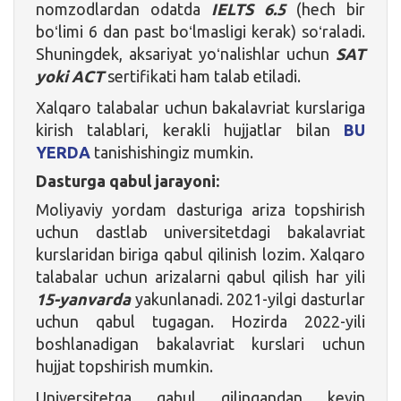
nomzodlardan odatda
IELTS 6.5
(hech bir
boʻlimi 6 dan past boʻlmasligi kerak) soʻraladi.
Shuningdek, aksariyat yoʻnalishlar uchun
SAT
yoki ACT
sertifikati ham talab etiladi.
Xalqaro talabalar uchun bakalavriat kurslariga
kirish talablari, kerakli hujjatlar bilan
BU
YERDA
tanishishingiz mumkin.
Dasturga qabul jarayoni:
Moliyaviy yordam dasturiga ariza topshirish
uchun dastlab universitetdagi bakalavriat
kurslaridan biriga qabul qilinish lozim. Xalqaro
talabalar uchun arizalarni qabul qilish har yili
15-yanvarda
yakunlanadi. 2021-yilgi dasturlar
uchun qabul tugagan. Hozirda 2022-yili
boshlanadigan bakalavriat kurslari uchun
hujjat topshirish mumkin.
Universitetga qabul qilingandan keyin