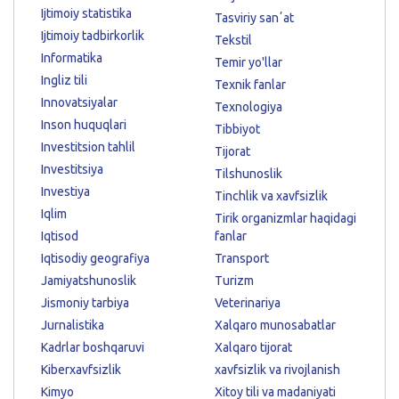
Ijtimoiy statistika
Tasviriy sanʼat
Ijtimoiy tadbirkorlik
Tekstil
Informatika
Temir yo'llar
Ingliz tili
Texnik fanlar
Innovatsiyalar
Texnologiya
Inson huquqlari
Tibbiyot
Investitsion tahlil
Tijorat
Investitsiya
Tilshunoslik
Investiya
Tinchlik va xavfsizlik
Iqlim
Tirik organizmlar haqidagi
Iqtisod
fanlar
Iqtisodiy geografiya
Transport
Jamiyatshunoslik
Turizm
Jismoniy tarbiya
Veterinariya
Jurnalistika
Xalqaro munosabatlar
Kadrlar boshqaruvi
Xalqaro tijorat
Kiberxavfsizlik
xavfsizlik va rivojlanish
Kimyo
Xitoy tili va madaniyati