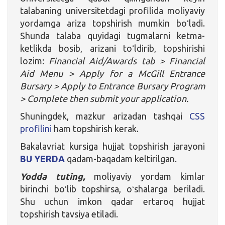
talabaning universitetdagi profilida moliyaviy
yordamga ariza topshirish mumkin boʻladi.
Shunda talaba quyidagi tugmalarni ketma-
ketlikda bosib, arizani toʻldirib, topshirishi
lozim:
Financial Aid/Awards tab > Financial
Aid Menu > Apply for a McGill Entrance
Bursary > Apply to Entrance Bursary Program
> Complete then submit your application
.
Shuningdek, mazkur arizadan tashqai
CSS
profilini
ham topshirish kerak.
Bakalavriat kursiga hujjat topshirish jarayoni
BU YERDA
qadam-baqadam keltirilgan.
Yodda tuting,
moliyaviy yordam kimlar
birinchi boʻlib topshirsa, oʻshalarga beriladi.
Shu uchun imkon qadar ertaroq hujjat
topshirish tavsiya etiladi.