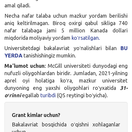
amal qiladi.
Necha nafar talaba uchun mazkur yordam berilishi
aniq keltirilmagan. Biroq oxirgi qabul sikliga 740
nafar talabaga jami 5 million Kanada dollari
miqdorida moliyaviy yordam
koʻrsatilgan.
Universitetdagi bakalavriat yoʻnalishlari bilan
BU
YERDA
tanishishingiz mumkin.
Maʼlumot uchun:
McGill universiteti dunyodagi eng
nufuzli oliygohlardan biridir. Jumladan, 2021-yilning
aprel oyi holatiga koʻra, mazkur universitet
dunyoning eng yaxshi oliygohlari roʻyxatida
31-
oʻrinni
egallab
turibdi
(QS reytingi boʻyicha).
Grant kimlar uchun?
Bakalavriat bosqichida oʻqishni xohlaganlar
uchun