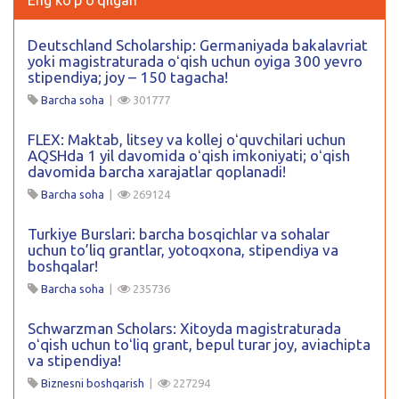
Deutschland Scholarship: Germaniyada bakalavriat
yoki magistraturada oʻqish uchun oyiga 300 yevro
stipendiya; joy – 150 tagacha!
Barcha soha
|
301777
FLEX: Maktab, litsey va kollej oʻquvchilari uchun
AQSHda 1 yil davomida oʻqish imkoniyati; oʻqish
davomida barcha xarajatlar qoplanadi!
Barcha soha
|
269124
Turkiye Burslari: barcha bosqichlar va sohalar
uchun to’liq grantlar, yotoqxona, stipendiya va
boshqalar!
Barcha soha
|
235736
Schwarzman Scholars: Xitoyda magistraturada
oʻqish uchun toʻliq grant, bepul turar joy, aviachipta
va stipendiya!
Biznesni boshqarish
|
227294