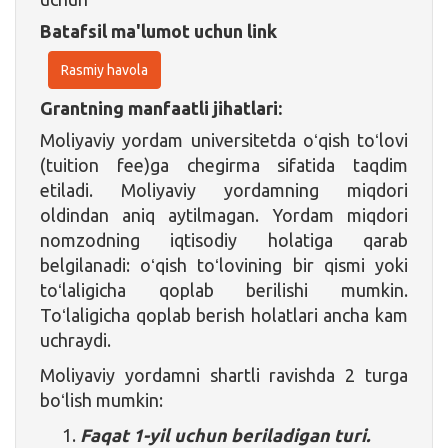
Batafsil ma'lumot uchun link
Rasmiy havola
Grantning manfaatli jihatlari:
Moliyaviy yordam universitetda oʻqish toʻlovi
(tuition fee)ga chegirma sifatida taqdim
etiladi. Moliyaviy yordamning miqdori
oldindan aniq aytilmagan. Yordam miqdori
nomzodning iqtisodiy holatiga qarab
belgilanadi: oʻqish toʻlovining bir qismi yoki
toʻlaligicha qoplab berilishi mumkin.
Toʻlaligicha qoplab berish holatlari ancha kam
uchraydi.
Moliyaviy yordamni shartli ravishda 2 turga
boʻlish mumkin:
Faqat 1-yil uchun beriladigan turi.