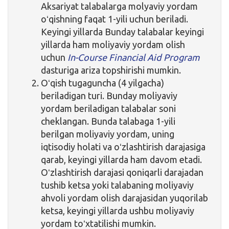
Aksariyat talabalarga molyaviy yordam
oʻqishning faqat 1-yili uchun beriladi.
Keyingi yillarda Bunday talabalar keyingi
yillarda ham moliyaviy yordam olish
uchun
In-Course Financial Aid Program
dasturiga ariza topshirishi mumkin.
Oʻqish tugaguncha (4 yilgacha)
beriladigan turi. Bunday moliyaviy
yordam beriladigan talabalar soni
cheklangan. Bunda talabaga 1-yili
berilgan moliyaviy yordam, uning
iqtisodiy holati va oʻzlashtirish darajasiga
qarab, keyingi yillarda ham davom etadi.
Oʻzlashtirish darajasi qoniqarli darajadan
tushib ketsa yoki talabaning moliyaviy
ahvoli yordam olish darajasidan yuqorilab
ketsa, keyingi yillarda ushbu moliyaviy
yordam toʻxtatilishi mumkin.