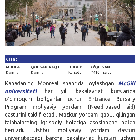
Kirish
Grant
MUHLAT
QOLGAN VAQT
HUDUD
O'QILGAN
Doimiy
Doimiy
Kanada
7410 marta
Kanadaning Monreal shahrida joylashgan
McGill
universiteti
har yili bakalavriat kurslarida
oʻqimoqchi boʻlganlar uchun Entrance Bursary
Program moliyaviy yordam (Need-based aid)
dasturini taklif etadi. Mazkur yordam qabul qilingan
talabalarning iqtisodiy holatiga asoslangan holda
beriladi. Ushbu moliyaviy yordam dasturi
universitetdagi barcha bakalavriat kurslari uchun