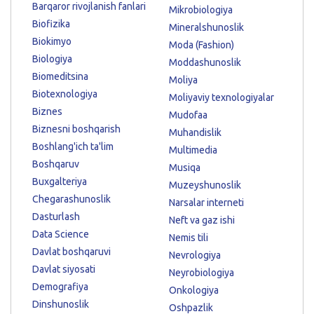
Barqaror rivojlanish fanlari
Mikrobiologiya
Biofizika
Mineralshunoslik
Biokimyo
Moda (Fashion)
Biologiya
Moddashunoslik
Biomeditsina
Moliya
Biotexnologiya
Moliyaviy texnologiyalar
Biznes
Mudofaa
Biznesni boshqarish
Muhandislik
Boshlang'ich ta'lim
Multimedia
Boshqaruv
Musiqa
Buxgalteriya
Muzeyshunoslik
Chegarashunoslik
Narsalar interneti
Dasturlash
Neft va gaz ishi
Data Science
Nemis tili
Davlat boshqaruvi
Nevrologiya
Davlat siyosati
Neyrobiologiya
Demografiya
Onkologiya
Dinshunoslik
Oshpazlik