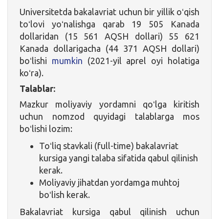
Universitetda bakalavriat uchun bir yillik oʻqish
toʻlovi yoʻnalishga qarab 19 505 Kanada
dollaridan (15 561 AQSH dollari) 55 621
Kanada dollarigacha (44 371 AQSH dollari)
boʻlishi
mumkin
(2021-yil aprel oyi holatiga
koʻra).
Talablar:
Mazkur moliyaviy yordamni qoʻlga kiritish
uchun nomzod quyidagi talablarga mos
boʻlishi lozim:
Toʻliq stavkali (full-time) bakalavriat
kursiga yangi talaba sifatida qabul qilinish
kerak.
Moliyaviy jihatdan yordamga muhtoj
boʻlish kerak.
Bakalavriat kursiga qabul qilinish uchun