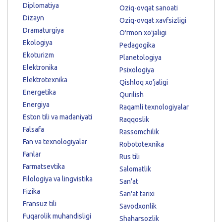
Diplomatiya
Oziq-ovqat sanoati
Dizayn
Oziq-ovqat xavfsizligi
Dramaturgiya
Oʻrmon xoʻjaligi
Ekologiya
Pedagogika
Ekoturizm
Planetologiya
Elektronika
Psixologiya
Elektrotexnika
Qishloq xo'jaligi
Energetika
Qurilish
Energiya
Raqamli texnologiyalar
Eston tili va madaniyati
Raqqoslik
Falsafa
Rassomchilik
Fan va texnologiyalar
Robototexnika
Fanlar
Rus tili
Farmatsevtika
Salomatlik
Filologiya va lingvistika
San'at
Fizika
San'at tarixi
Fransuz tili
Savodxonlik
Fuqarolik muhandisligi
Shaharsozlik