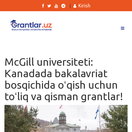
Kirish
|
Grantlar
Tanlovlar
McGill universiteti:
Ishlar
Kanadada bakalavriat
Kurslar
bosqichida oʻqish uchun
Blog
toʻliq va qisman grantlar!
Yana
Qidirish