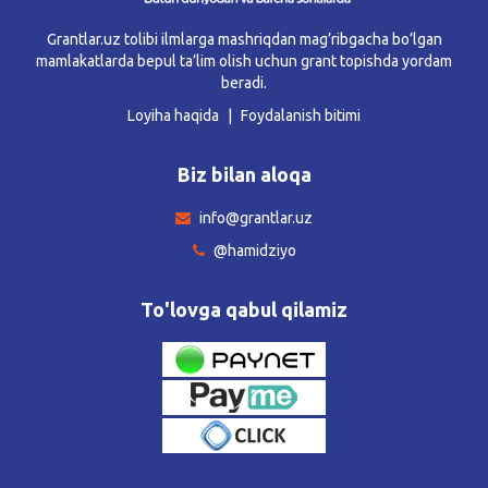
Grantlar.uz tolibi ilmlarga mashriqdan mag’ribgacha bo’lgan
mamlakatlarda bepul ta’lim olish uchun grant topishda yordam
beradi.
Loyiha haqida
Foydalanish bitimi
Biz bilan aloqa
info@grantlar.uz
@hamidziyo
To'lovga qabul qilamiz