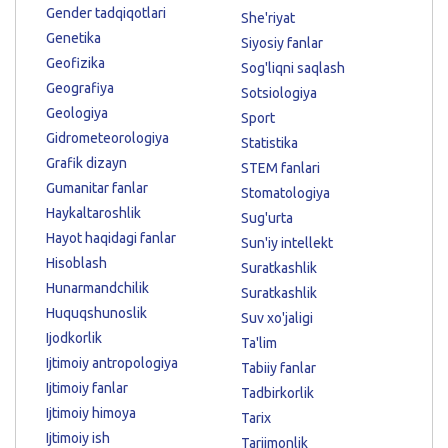
Gender tadqiqotlari
She'riyat
Genetika
Siyosiy fanlar
Geofizika
Sog'liqni saqlash
Geografiya
Sotsiologiya
Geologiya
Sport
Gidrometeorologiya
Statistika
Grafik dizayn
STEM fanlari
Gumanitar fanlar
Stomatologiya
Haykaltaroshlik
Sug'urta
Hayot haqidagi fanlar
Sun'iy intellekt
Hisoblash
Suratkashlik
Hunarmandchilik
Suratkashlik
Huquqshunoslik
Suv xo'jaligi
Ijodkorlik
Ta'lim
Ijtimoiy antropologiya
Tabiiy fanlar
Ijtimoiy fanlar
Tadbirkorlik
Ijtimoiy himoya
Tarix
Ijtimoiy ish
Tarjimonlik