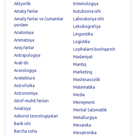
Aktyorlik
Kriminologiya
Amaliy fanlar
Kutubxona ishi
Amaliy fanlar va Gumanitar
Laboratoriya ishi
yordam
Leksikografiya
Anatomiya
Lingvistika
Animatsiya
Logistika
Aniq fanlar
Loyihalarni boshqarish
Antrapologiya
Madaniyat
Arab tili
Mantiq
Arxeologiya
Marketing
Arxitektura
Mashinasozlik
Astrofizika
Matematika
Astronomiya
Media
Atrof-muhit fanlari
Menejment
Aviatsiya
Mental Salomatlik
Axborot texnologiyalari
Metallurgiya
Bank ishi
Mexanika
Barcha soha
Mexatronika