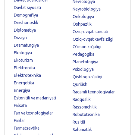
Nevrologiya
Davlat siyosati
Neyrobiologiya
Demografiya
Onkologiya
Dinshunoslik
Oshpazlik
Diplomatiya
Oziq-ovqat sanoati
Dizayn
Oziq-ovqat xavfsizligi
Dramaturgiya
Oʻrmon xoʻjaligi
Ekologiya
Pedagogika
Ekoturizm
Planetologiya
Elektronika
Psixologiya
Elektrotexnika
Qishloq xo'jaligi
Energetika
Qurilish
Energiya
Raqamli texnologiyalar
Eston tili va madaniyati
Raqqoslik
Falsafa
Rassomchilik
Fan va texnologiyalar
Robototexnika
Fanlar
Rus tili
Farmatsevtika
Salomatlik