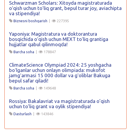
Schwarzman Scholars: Xitoyda magistraturada
oʻqish uchun toʻliq grant, bepul turar joy, aviachipta
va stipendiya!
Biznesni boshqarish
|
227395
Yaponiya: Magistratura va doktorantura
bosqichida oʻqish uchun MEXT toʻliq grantiga
hujjatlar qabul qilinmoqda!
Barcha soha
|
178847
ClimateScience Olympiad 2024: 25 yoshgacha
boʻlganlar uchun onlayn olimpiada: mukofot
jamgʻarmasi 15 000 dollar va gʻoliblar Bakuga
bepul safar qiladi!
Barcha soha
|
149648
Rossiya: Bakalavriat va magistraturada o’qish
uchun to’liq grant va oylik stipendiya!
Dasturlash
|
143846