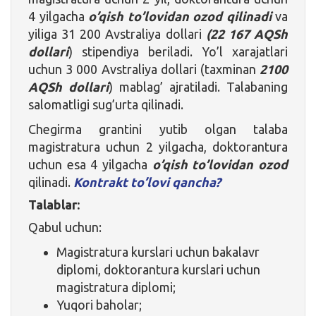
4 yilgacha
o’qish to’lovidan ozod qilinadi
va
yiliga 31 200 Avstraliya dollari
(22 167 AQSh
dollari
) stipendiya beriladi. Yo’l xarajatlari
uchun 3 000 Avstraliya dollari (taxminan
2100
AQSh dollari
) mablag’ ajratiladi. Talabaning
salomatligi sug’urta qilinadi.
Chegirma grantini yutib olgan talaba
magistratura uchun 2 yilgacha, doktorantura
uchun esa 4 yilgacha
o’qish to’lovidan ozod
qilinadi.
Kontrakt to’lovi qancha?
Talablar:
Qabul uchun:
Magistratura kurslari uchun bakalavr
diplomi, doktorantura kurslari uchun
magistratura diplomi;
Yuqori baholar;