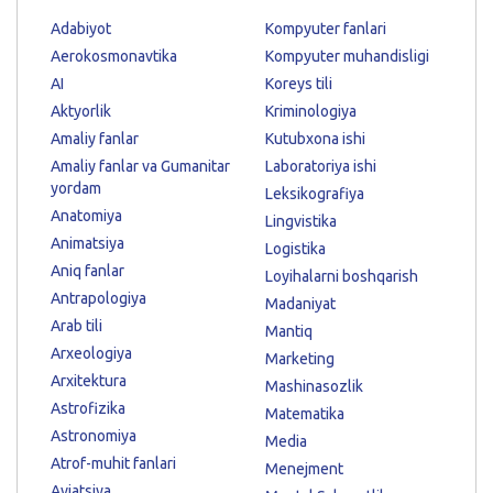
Adabiyot
Kompyuter fanlari
Aerokosmonavtika
Kompyuter muhandisligi
AI
Koreys tili
Aktyorlik
Kriminologiya
Amaliy fanlar
Kutubxona ishi
Amaliy fanlar va Gumanitar
Laboratoriya ishi
yordam
Leksikografiya
Anatomiya
Lingvistika
Animatsiya
Logistika
Aniq fanlar
Loyihalarni boshqarish
Antrapologiya
Madaniyat
Arab tili
Mantiq
Arxeologiya
Marketing
Arxitektura
Mashinasozlik
Astrofizika
Matematika
Astronomiya
Media
Atrof-muhit fanlari
Menejment
Aviatsiya