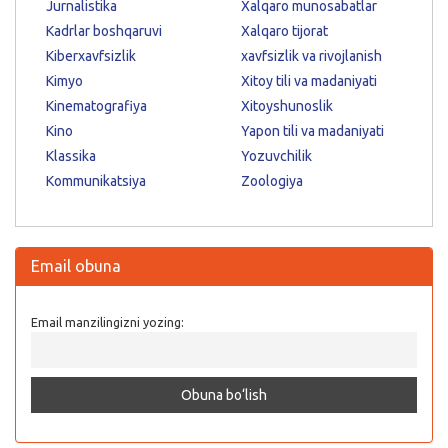
Jurnalistika
Xalqaro munosabatlar
Kadrlar boshqaruvi
Xalqaro tijorat
Kiberxavfsizlik
xavfsizlik va rivojlanish
Kimyo
Xitoy tili va madaniyati
Kinematografiya
Xitoyshunoslik
Kino
Yapon tili va madaniyati
Klassika
Yozuvchilik
Kommunikatsiya
Zoologiya
Email obuna
Email manzilingizni yozing: