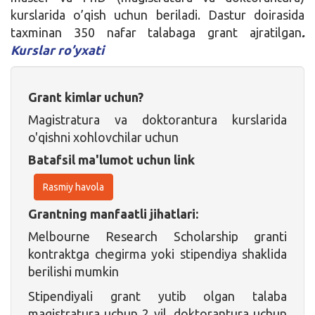
kurslarida o’qish uchun beriladi. Dastur doirasida
taxminan
350 nafar talabaga grant ajratilgan
.
Kurslar ro’yxati
Grant kimlar uchun?
Magistratura va doktorantura kurslarida
o'qishni xohlovchilar uchun
Batafsil ma'lumot uchun link
Rasmiy havola
Grantning manfaatli jihatlari:
Melbourne Research Scholarship granti
kontraktga chegirma yoki stipendiya shaklida
berilishi mumkin
Stipendiyali grant yutib olgan talaba
magistratura uchun 2 yil, doktorantura uchun