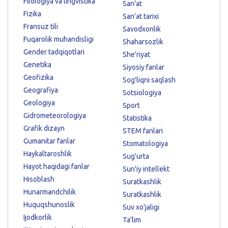
Filologiya va lingvistika
San'at
Fizika
San'at tarixi
Fransuz tili
Savodxonlik
Fuqarolik muhandisligi
Shaharsozlik
Gender tadqiqotlari
She'riyat
Genetika
Siyosiy fanlar
Geofizika
Sog'liqni saqlash
Geografiya
Sotsiologiya
Geologiya
Sport
Gidrometeorologiya
Statistika
Grafik dizayn
STEM fanlari
Gumanitar fanlar
Stomatologiya
Haykaltaroshlik
Sug'urta
Hayot haqidagi fanlar
Sun'iy intellekt
Hisoblash
Suratkashlik
Hunarmandchilik
Suratkashlik
Huquqshunoslik
Suv xo'jaligi
Ijodkorlik
Ta'lim