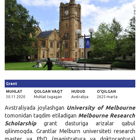
Kirish
Grant
MUHLAT
QOLGAN VAQT
HUDUD
O'QILGAN
30.11.2020
Muhlat tugagan
Avstraliya
2625 marta
Avstraliyada joylashgan
University of Melbourne
tomonidan taqdim etiladigan
Melbourne Research
Scholarship
grant dasturiga arizalar qabul
qilinmoqda. Grantlar Melburn universiteti research
master va PhD (magistratura va doktorantura)