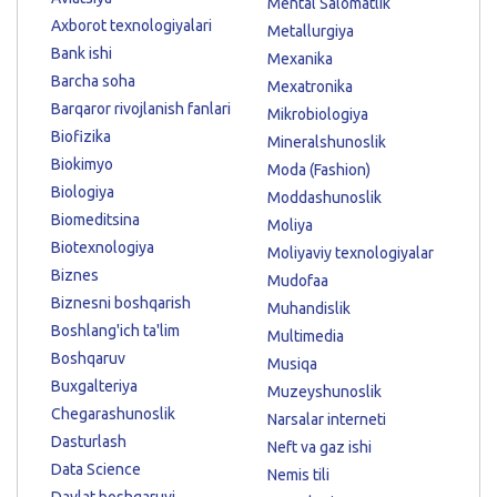
Mental Salomatlik
Axborot texnologiyalari
Metallurgiya
Bank ishi
Mexanika
Barcha soha
Mexatronika
Barqaror rivojlanish fanlari
Mikrobiologiya
Biofizika
Mineralshunoslik
Biokimyo
Moda (Fashion)
Biologiya
Moddashunoslik
Biomeditsina
Moliya
Biotexnologiya
Moliyaviy texnologiyalar
Biznes
Mudofaa
Biznesni boshqarish
Muhandislik
Boshlang'ich ta'lim
Multimedia
Boshqaruv
Musiqa
Buxgalteriya
Muzeyshunoslik
Chegarashunoslik
Narsalar interneti
Dasturlash
Neft va gaz ishi
Data Science
Nemis tili
Davlat boshqaruvi