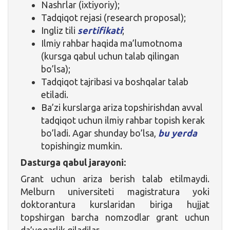
Nashrlar (ixtiyoriy);
Tadqiqot rejasi (research proposal);
Ingliz tili
sertifikati
;
Ilmiy rahbar haqida ma’lumotnoma
(kursga qabul uchun talab qilingan
bo’lsa);
Tadqiqot tajribasi va boshqalar talab
etiladi.
Ba’zi kurslarga ariza topshirishdan avval
tadqiqot uchun ilmiy rahbar topish kerak
bo’ladi. Agar shunday bo’lsa,
bu yerda
topishingiz mumkin.
Dasturga qabul jarayoni:
Grant uchun ariza berish talab etilmaydi.
Melburn universiteti magistratura yoki
doktorantura kurslaridan biriga hujjat
topshirgan barcha nomzodlar grant uchun
da’vogarlik qiladilar.