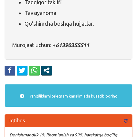
Tadqiqot taklifi
Tavsiyanoma
Qo’shimcha boshqa hujjatlar.
Murojaat uchun: +
61390355511
Yangiliklarni
telegram
kanalimizda kuzatib boring
Iqtibos
Donishmandlik 1% ilhomlanish va 99% harakatga bog’liq