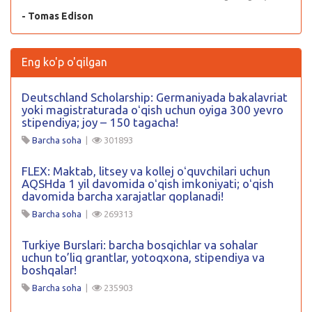
- Tomas Edison
Eng ko'p o'qilgan
Deutschland Scholarship: Germaniyada bakalavriat
yoki magistraturada oʻqish uchun oyiga 300 yevro
stipendiya; joy – 150 tagacha!
Barcha soha
|
301893
FLEX: Maktab, litsey va kollej oʻquvchilari uchun
AQSHda 1 yil davomida oʻqish imkoniyati; oʻqish
davomida barcha xarajatlar qoplanadi!
Barcha soha
|
269313
Turkiye Burslari: barcha bosqichlar va sohalar
uchun to’liq grantlar, yotoqxona, stipendiya va
boshqalar!
Barcha soha
|
235903