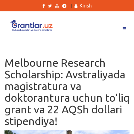
Kirish
|
Grantlar
Tanlovlar
Melbourne Research
Ishlar
Scholarship: Avstraliyada
Kurslar
magistratura va
Blog
doktorantura uchun to’liq
Yana
grant va 22 AQSh dollari
stipendiya!
Qidirish