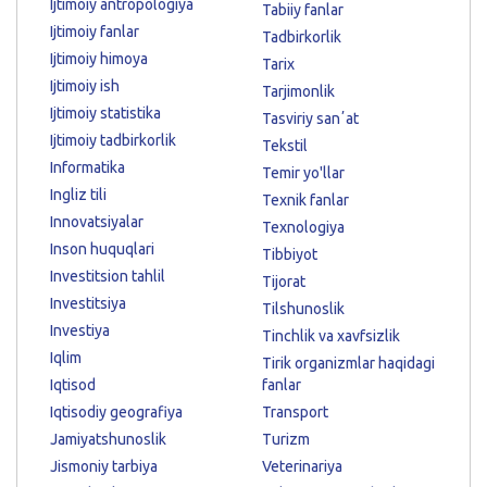
Ijtimoiy antropologiya
Tabiiy fanlar
Ijtimoiy fanlar
Tadbirkorlik
Ijtimoiy himoya
Tarix
Ijtimoiy ish
Tarjimonlik
Ijtimoiy statistika
Tasviriy sanʼat
Ijtimoiy tadbirkorlik
Tekstil
Informatika
Temir yo'llar
Ingliz tili
Texnik fanlar
Innovatsiyalar
Texnologiya
Inson huquqlari
Tibbiyot
Investitsion tahlil
Tijorat
Investitsiya
Tilshunoslik
Investiya
Tinchlik va xavfsizlik
Iqlim
Tirik organizmlar haqidagi
Iqtisod
fanlar
Iqtisodiy geografiya
Transport
Jamiyatshunoslik
Turizm
Jismoniy tarbiya
Veterinariya