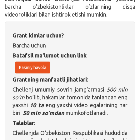
barcha o’zbekistonliklar o’zlarining qisqa
videoroliklari bilan ishtirok etishi mumkin.
Grant kimlar uchun?
Barcha uchun
Batafsil ma'lumot uchun link
Rasmiy havola
Grantning manfaatli jihatlari:
Chellenj umumiy sovrin jamg‘armasi
500 mln
so‘m
bo’lib, hakamlar tomonida tanlangan eng
yaxshi
10 ta
eng yaxshi video egalarining har
biri
50 mln so‘mdan
mumkofotlanadi.
Talablar:
Chellenjda O‘zbekiston Respublikasi hududida