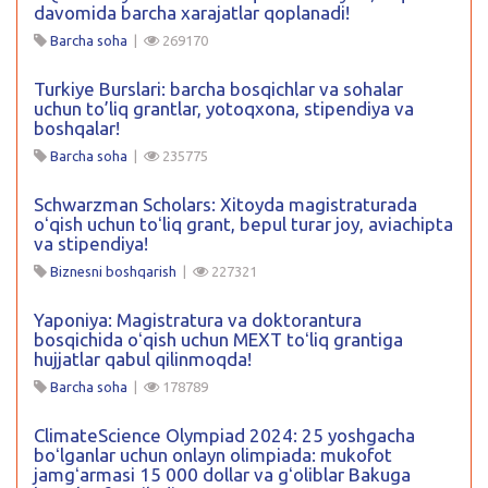
davomida barcha xarajatlar qoplanadi!
Barcha soha
|
269170
Turkiye Burslari: barcha bosqichlar va sohalar
uchun to’liq grantlar, yotoqxona, stipendiya va
boshqalar!
Barcha soha
|
235775
Schwarzman Scholars: Xitoyda magistraturada
oʻqish uchun toʻliq grant, bepul turar joy, aviachipta
va stipendiya!
Biznesni boshqarish
|
227321
Yaponiya: Magistratura va doktorantura
bosqichida oʻqish uchun MEXT toʻliq grantiga
hujjatlar qabul qilinmoqda!
Barcha soha
|
178789
ClimateScience Olympiad 2024: 25 yoshgacha
boʻlganlar uchun onlayn olimpiada: mukofot
jamgʻarmasi 15 000 dollar va gʻoliblar Bakuga