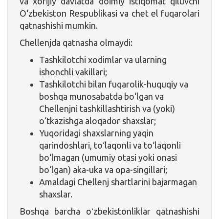
va xorijiy davlatda doimiy istiqomat qiluvchi
O‘zbekiston Respublikasi va chet el fuqarolari
qatnashishi mumkin.
Chellenjda qatnasha olmaydi:
Tashkilotchi xodimlar va ularning
ishonchli vakillari;
Tashkilotchi bilan fuqarolik-huquqiy va
boshqa munosabatda bo‘lgan va
Chellenjni tashkillashtirish va (yoki)
o‘tkazishga aloqador shaxslar;
Yuqoridagi shaxslarning yaqin
qarindoshlari, to‘laqonli va to‘laqonli
bo‘lmagan (umumiy otasi yoki onasi
bo‘lgan) aka-uka va opa-singillari;
Amaldagi Chellenj shartlarini bajarmagan
shaxslar.
Boshqa barcha oʻzbekistonliklar qatnashishi