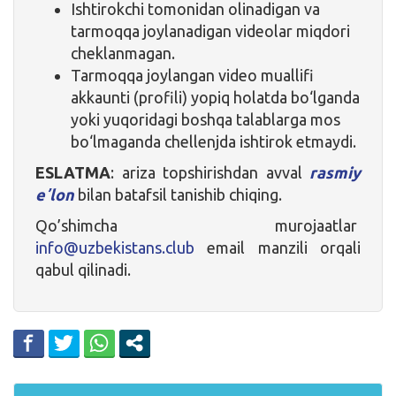
Ishtirokchi tomonidan olinadigan va
tarmoqqa joylanadigan videolar miqdori
cheklanmagan.
Tarmoqqa joylangan video muallifi
akkaunti (profili) yopiq holatda bo‘lganda
yoki yuqoridagi boshqa talablarga mos
bo‘lmaganda chellenjda ishtirok etmaydi.
ESLATMA
: ariza topshirishdan avval
rasmiy
eʼlon
bilan batafsil tanishib chiqing.
Qo’shimcha murojaatlar
info@uzbekistans.club
email manzili orqali
qabul qilinadi.