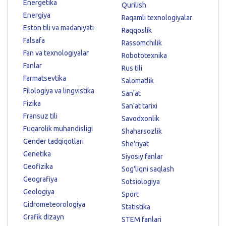
Energetika
Qurilish
Energiya
Raqamli texnologiyalar
Eston tili va madaniyati
Raqqoslik
Falsafa
Rassomchilik
Fan va texnologiyalar
Robototexnika
Fanlar
Rus tili
Farmatsevtika
Salomatlik
Filologiya va lingvistika
San'at
Fizika
San'at tarixi
Fransuz tili
Savodxonlik
Fuqarolik muhandisligi
Shaharsozlik
Gender tadqiqotlari
She'riyat
Genetika
Siyosiy fanlar
Geofizika
Sog'liqni saqlash
Geografiya
Sotsiologiya
Geologiya
Sport
Gidrometeorologiya
Statistika
Grafik dizayn
STEM fanlari