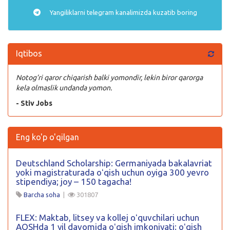
Yangiliklarni
telegram
kanalimizda kuzatib boring
Iqtibos
Notog’ri qaror chiqarish balki yomondir, lekin biror qarorga
kela olmaslik undanda yomon.
- Stiv Jobs
Eng ko'p o'qilgan
Deutschland Scholarship: Germaniyada bakalavriat
yoki magistraturada oʻqish uchun oyiga 300 yevro
stipendiya; joy – 150 tagacha!
Barcha soha
|
301807
FLEX: Maktab, litsey va kollej oʻquvchilari uchun
AQSHda 1 yil davomida oʻqish imkoniyati; oʻqish