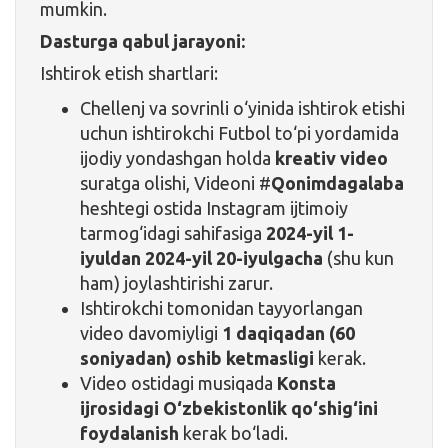
mumkin.
Dasturga qabul jarayoni:
Ishtirok etish shartlari:
Chellenj va sovrinli o‘yinida ishtirok etishi
uchun ishtirokchi Futbol to‘pi yordamida
ijodiy yondashgan holda
kreativ video
suratga olishi, Videoni #
Qonimdagalaba
heshtegi ostida Instagram ijtimoiy
tarmog‘idagi sahifasiga
2024-yil 1-
iyuldan 2024-yil 20-iyulgacha
(shu kun
ham) joylashtirishi zarur.
Ishtirokchi tomonidan tayyorlangan
video davomiyligi
1 daqiqadan (60
soniyadan) oshib ketmasligi
kerak.
Video ostidagi musiqada
Konsta
ijrosidagi O‘zbekistonlik qo‘shig‘ini
foydalanish
kerak bo‘ladi.