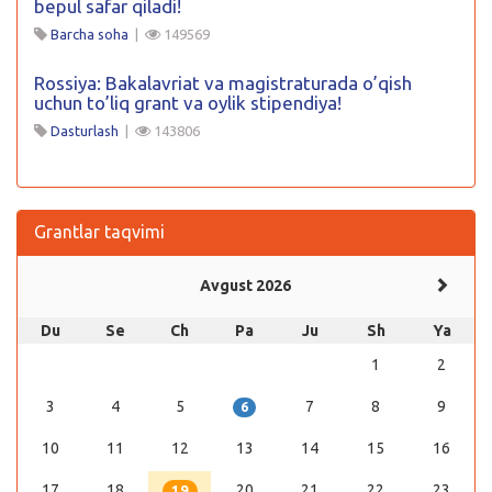
bepul safar qiladi!
Barcha soha
|
149569
Rossiya: Bakalavriat va magistraturada o’qish
uchun to’liq grant va oylik stipendiya!
Dasturlash
|
143806
Grantlar taqvimi
Avgust 2026
Du
Se
Ch
Pa
Ju
Sh
Ya
1
2
3
4
5
7
8
9
6
10
11
12
13
14
15
16
17
18
20
21
22
23
19