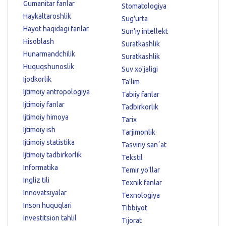
Gumanitar fanlar
Stomatologiya
Haykaltaroshlik
Sug'urta
Hayot haqidagi fanlar
Sun'iy intellekt
Hisoblash
Suratkashlik
Hunarmandchilik
Suratkashlik
Huquqshunoslik
Suv xo'jaligi
Ijodkorlik
Ta'lim
Ijtimoiy antropologiya
Tabiiy fanlar
Ijtimoiy fanlar
Tadbirkorlik
Ijtimoiy himoya
Tarix
Ijtimoiy ish
Tarjimonlik
Ijtimoiy statistika
Tasviriy sanʼat
Ijtimoiy tadbirkorlik
Tekstil
Informatika
Temir yo'llar
Ingliz tili
Texnik fanlar
Innovatsiyalar
Texnologiya
Inson huquqlari
Tibbiyot
Investitsion tahlil
Tijorat