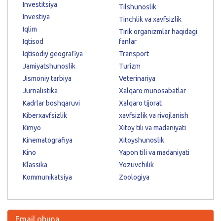
Investitsiya
Tilshunoslik
Investiya
Tinchlik va xavfsizlik
Iqlim
Tirik organizmlar haqidagi
Iqtisod
fanlar
Iqtisodiy geografiya
Transport
Jamiyatshunoslik
Turizm
Jismoniy tarbiya
Veterinariya
Jurnalistika
Xalqaro munosabatlar
Kadrlar boshqaruvi
Xalqaro tijorat
Kiberxavfsizlik
xavfsizlik va rivojlanish
Kimyo
Xitoy tili va madaniyati
Kinematografiya
Xitoyshunoslik
Kino
Yapon tili va madaniyati
Klassika
Yozuvchilik
Kommunikatsiya
Zoologiya
Email obuna