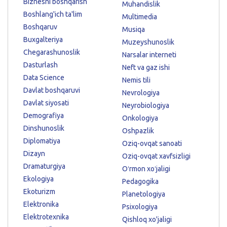
Biznesni boshqarish
Muhandislik
Boshlang'ich ta'lim
Multimedia
Boshqaruv
Musiqa
Buxgalteriya
Muzeyshunoslik
Chegarashunoslik
Narsalar interneti
Dasturlash
Neft va gaz ishi
Data Science
Nemis tili
Davlat boshqaruvi
Nevrologiya
Davlat siyosati
Neyrobiologiya
Demografiya
Onkologiya
Dinshunoslik
Oshpazlik
Diplomatiya
Oziq-ovqat sanoati
Dizayn
Oziq-ovqat xavfsizligi
Dramaturgiya
Oʻrmon xoʻjaligi
Ekologiya
Pedagogika
Ekoturizm
Planetologiya
Elektronika
Psixologiya
Elektrotexnika
Qishloq xo'jaligi