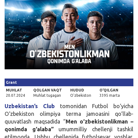
Kirish
Grant
MUHLAT
QOLGAN VAQT
HUDUD
O'QILGAN
20.07.2024
Muhlat tugagan
O'zbekiston
3395 marta
Uzbekistan’s Club
tomonidan Futbol bo‘yicha
O‘zbekiston olimpiya terma jamoasini qo’llab-
quuvatlash maqsadida “
Men o‘zbekistonlikman –
qonimda g‘alaba”
umummilliy chellenji tashkil
etilmoqda. Ushbu chellenjda futbolsevar yoshlar,