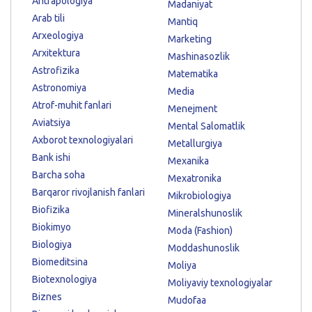
Antrapologiya
Madaniyat
Arab tili
Mantiq
Arxeologiya
Marketing
Arxitektura
Mashinasozlik
Astrofizika
Matematika
Astronomiya
Media
Atrof-muhit fanlari
Menejment
Aviatsiya
Mental Salomatlik
Axborot texnologiyalari
Metallurgiya
Bank ishi
Mexanika
Barcha soha
Mexatronika
Barqaror rivojlanish fanlari
Mikrobiologiya
Biofizika
Mineralshunoslik
Biokimyo
Moda (Fashion)
Biologiya
Moddashunoslik
Biomeditsina
Moliya
Biotexnologiya
Moliyaviy texnologiyalar
Biznes
Mudofaa