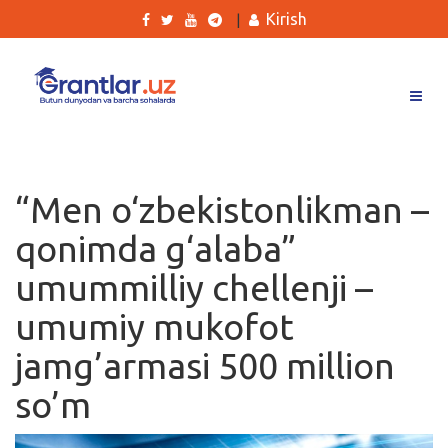
Kirish
|
Grantlar
Tanlovlar
“Men o‘zbekistonlikman –
Ishlar
qonimda g‘alaba”
Kurslar
umummilliy chellenji –
Blog
umumiy mukofot
Yana
jamg’armasi 500 million
so’m
Qidirish