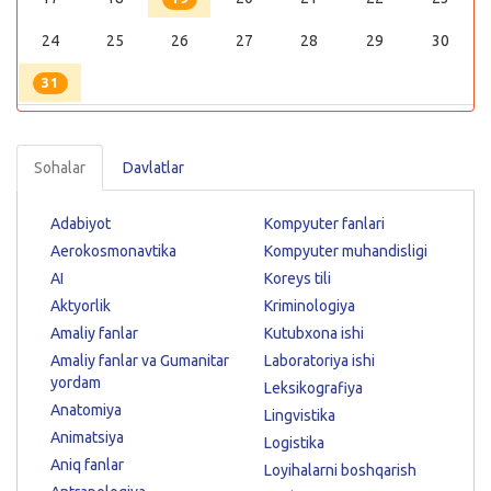
24
25
26
27
28
29
30
31
Sohalar
Davlatlar
Adabiyot
Kompyuter fanlari
Aerokosmonavtika
Kompyuter muhandisligi
AI
Koreys tili
Aktyorlik
Kriminologiya
Amaliy fanlar
Kutubxona ishi
Amaliy fanlar va Gumanitar
Laboratoriya ishi
yordam
Leksikografiya
Anatomiya
Lingvistika
Animatsiya
Logistika
Aniq fanlar
Loyihalarni boshqarish